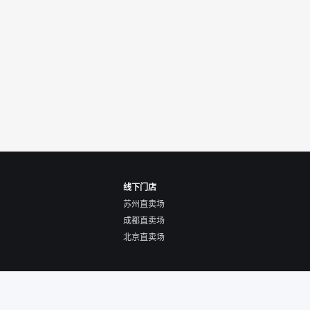
线下门店
苏州直卖场
成都直卖场
北京直卖场
使用协议
营业执照