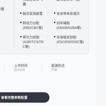
囊
折叠
胎压监测装置
安全带未系提示
制动力分配
刹车辅助
(EBD/CBC等)
(EBA/BAS/BA等)
牵引力控制
车身稳定控制
(ASR/TCS/TR
(ESC/ESP/DSC等)
C等)
上市时间
能源形式
2016.09
汽油
查看完整参数配置