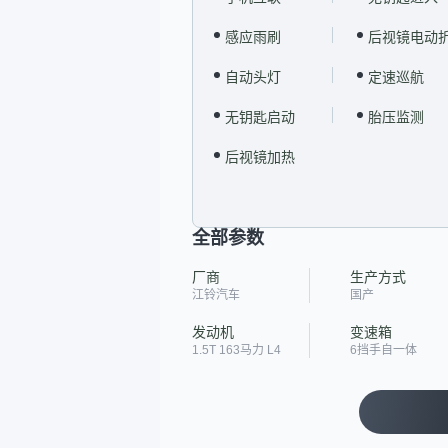
感应雨刷
后视镜电动
自动头灯
定速巡航
无钥匙启动
胎压监测
后视镜加热
全部参数
厂商
生产方式
江铃汽车
国产
发动机
变速箱
1.5T 163马力 L4
6挡手自一体