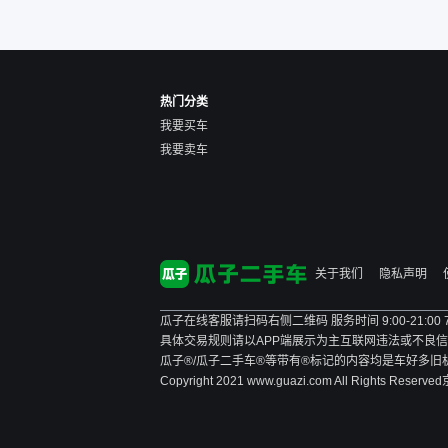
后，他可能直接就下架不卖
了。而自营车你们有最大的
让步权利，还会再跟我协
商，主动权在平台手里。”
热门分类
我要买车
我要卖车
关于我们
隐私声明
瓜子在线客服请扫码右侧二维码 服务时间 9:00-21:00
具体交易规则请以APP端展示为主
互联网违法或不良信息举报
瓜子®/瓜子二手车®等带有®标记的内容均是车好多
Copyright 2021 www.guazi.com All Rights Reserved