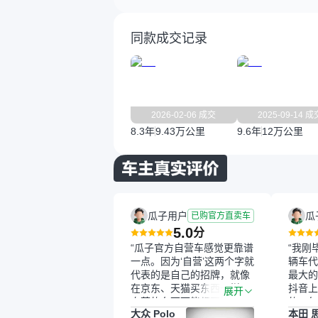
同款成交记录
2026-02-06 成交
2025-09-14 成
8.3年
9.43万公里
9.6年
12万公里
瓜子用户
瓜
已购官方直卖车
5.0
分
“瓜子官方自营车感觉更靠谱
“我刚
一点。因为‘自营’这两个字就
辆车代
代表的是自己的招牌，就像
最大的
在京东、天猫买东西一样，
抖音上
展开
自营的东西可能都要好一
的。每
大众 Polo
本田 
点。就是这种刻板印象吧。
这个让