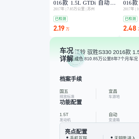
016款 1.5L GTDi 自动两
016款
2017年
|
7.85万公里
|
苏州
2017年
|
驱舒适版
驱舒
已检测
已检测
2.19
2.48
万
车况
江铃 驭胜S330 2016款 1
详解
成色 8
10.85万公里
8年7个月
车况 
档案手续
国五
宜昌
排放标准
车源地
功能配置
1.5T
自动
发动机
变速箱
亮点配置
手机互联
无钥匙进入