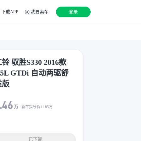
下载APP
我要卖车
登录
铃 驭胜S330 2016款
.5L GTDi 自动两驱舒
适版
.46
万
新车指导价
11.85
万
已下架