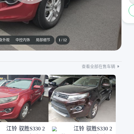
身外观
中控内饰
局部细节
1
/
12
查看全部在售车辆
江铃 驭胜S330 2
江铃 驭胜S330 2