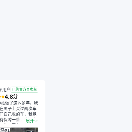
子用户
已购官方直卖车
4.8
分
毕竟做了这么多年，我
在瓜子上买过两次车
们自己收的车，我觉
有保障一些，检测会
展开
一些。平台自己收上
马X1
的车，应该更可靠。