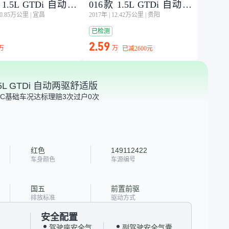
 1.5L GTDi 自动两
016款 1.5L GTDi 自动两
10.85万公里
|
宜昌
2017年
|
12.42万公里
|
贵阳
适版
驱舒适版
已检测
2.59
万
万
已减
2600元
.5L GTDi 自动两驱舒适版
C
基础车况达标
理赔3次
过户0次
红色
149112422
车身颜色
车源编号
国五
前置前驱
排放标准
驱动方式
安全配置
驾驶座安全气
副驾驶安全气囊