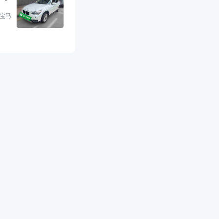
是宝马X1，主要看中
格和公里数比较合
 宝马
外，瓜子承诺无火
事故、无泡水、无调
平台自营上面买应该
障。二手车肯定需要
后保障，这样更安
放心，不像新车车况
，剐蹭风险还是挺大
后保障在我买车决策
重能占到百分之七八
人车源的话，需要我
系卖家，我试着联系
人回我；而自营车我
价，就有销售加我微
谈价。自营车我讲过
后是通过花一块钱买
的方式，便宜了800
交。”