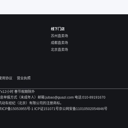
线下门店
苏州直卖场
成都直卖场
北京直卖场
使用协议
营业执照
 7x12小时 春节假期除外
方式（未成年人）邮箱:jubao@guazi.com 电话:010-89191670
旧机动车经纪（北京）有限公司的注册商标。
京ICP备15053955号-1 ICP证151071号
京公网安备11010502054846号