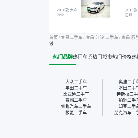
一开始买二手车的时候，我
车全凭
确实有担心过事故车、泡水
2016款 大众
买。我
2016款
Polo
思域
车这些问题。瓜子的检测报
色，过
告其实并不能完全打消顾
合，虽
虑，因为我也听说过一些报
略高一
告造假或者没检测出来的情
平台，
首页
/
宜昌二手车
/
宜昌 江铃 二手车
/
宜昌 驭胜
况。我拿到你们的信息之
竟有保
钱
后，自己又在线上去做了一
车没有
些报告查询（用了其他平
敢买。
热门品牌
热门车系
热门城市
热门价格
热
台），同时也找了朋友帮忙
多花点
线下看车。结果跟你们的报
手里买
告是符合的，所以这次车况
宜，车
没问题。购车流程挺快的，
透明。
我第一天看车，第二天你们
大众二手车
奥迪二手
就约我到店，我第三天去提
丰田二手车
本田二手
的车。去之前我提前跟交接
比亚迪二手车
特斯拉二手
人员说好，到了之后要当着
赛麟二手车
铂驰二手
我的面再做一次复检，你们
零跑汽车二手车
知豆二手
也安排了师傅，服务可以，
极氪二手车
朋克汽车二
速度很快。体验下来自营车
的感觉是要比个人车好一
点。个人车主观性比较强，
价格超出卖家的心理预期