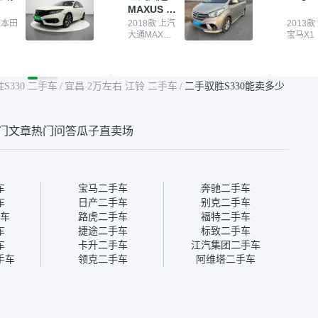
MAXUS 大
卖家一张嘴，不敢
APP一直留着。瓜子毕竟是
我买的
通G10
买了本田思域，白
 本田
大平台，整体印象还好。我
2018款 上汽
它的价
2013款
大通MAXUS
宝马X1
户次数少，公里数符
最终买了一台上汽大通，18
适。另
大通G10
然价格比我心理预期
年的车，公里数9万多，符
烧、无
点，但瓜子这么大的
合我的要求，颜色也是我喜
表，在
车价贵点也正常，毕
欢的浅色。瓜子能做线上分
更有保
S330 二手车
/
宜昌 2万左右 江铃 二手车
/
二手驭胜S330能卖多少
障。其他平台上很多
期，这一点很便捷，其他平
一个售
第三方检测报告，不
台的分期需要到当地办理，
全、更
瓜子有检测有售后，
线上办不了，这是瓜子最核
那么好
门文章
热门问答
瓜子直卖场
钱买个放心。从个人
心的额外价值。虽然我砍过
的。售
车，价格比车商那便
一次价没成功，但不会影响
中的比
况也有检测报告，很
对瓜子的信任。能接受瓜子
十。个
”
比线下贵1000-2000元，因
自己联
为瓜子有质保，车子出小毛
过但没
车
宝马二手车
奔驰二手车
病维修更有保障。”
点了议
车
日产二手车
别克二手车
信帮我
车
路虎二手车
福特二手车
价，最
车
捷途二手车
标致二手车
优惠券
车
卡升二手车
江汽集团二手车
块钱成
手车
领克二手车
阿维塔二手车