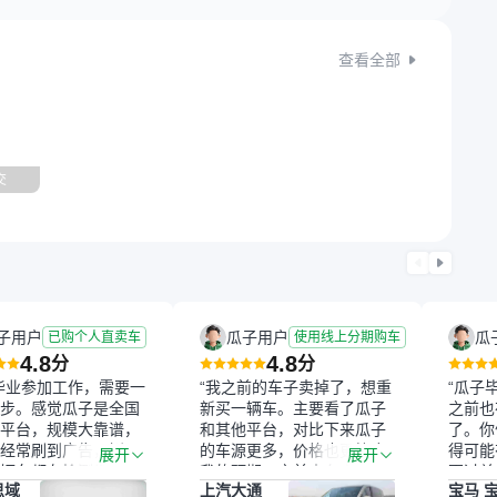
查看全部
交
子用户
瓜子用户
瓜
已购个人直卖车
使用线上分期购车
4.8
4.8
分
分
毕业参加工作，需要一
“我之前的车子卖掉了，想重
“瓜子
步。感觉瓜子是全国
新买一辆车。主要看了瓜子
之前也
平台，规模大靠谱，
和其他平台，对比下来瓜子
了。你
经常刷到广告，挺火
的车源更多，价格也更符合
得可能
展开
展开
辆车都有检测报告，
我的预期。之前卖车来过瓜
更过关
思域
上汽大通
宝马 宝
我很放心。去外面买
子，虽然价格没谈成，但
来再卖