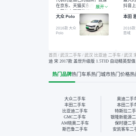
在京东、天猫买东西一样，
抖音上
展开
自营的东西可能都要好一
的。每
大众 Polo
本田 
点。就是这种刻板印象吧。
这个让
一开始买二手车的时候，我
车全凭
确实有担心过事故车、泡水
2016款 大众
买。我
2016款
Polo
思域
车这些问题。瓜子的检测报
色，过
告其实并不能完全打消顾
合，虽
虑，因为我也听说过一些报
略高一
告造假或者没检测出来的情
平台，
首页
/
武汉二手车
/
武汉 比亚迪 二手车
/
武汉 
况。我拿到你们的信息之
竟有保
迪 宋 2017款 盖世升级版 1.5TID 自动精英型
后，自己又在线上去做了一
车没有
些报告查询（用了其他平
敢买。
热门品牌
热门车系
热门城市
热门价格
热
台），同时也找了朋友帮忙
多花点
线下看车。结果跟你们的报
手里买
告是符合的，所以这次车况
宜，车
没问题。购车流程挺快的，
透明。
我第一天看车，第二天你们
大众二手车
奥迪二手
就约我到店，我第三天去提
丰田二手车
本田二手
的车。去之前我提前跟交接
比亚迪二手车
特斯拉二手
人员说好，到了之后要当着
GMC二手车
银隆新能源二
我的面再做一次复检，你们
AM晓奥二手车
保时捷二手
也安排了师傅，服务可以，
斯巴鲁二手车
安凯客车二
速度很快。体验下来自营车