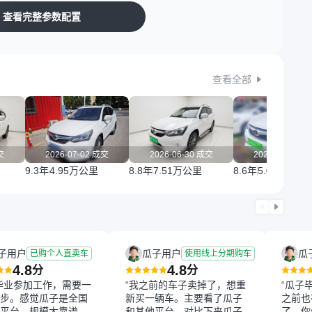
查看完整参数配置
查看全部
交
2026-07-02 成交
2026-06-30 成交
2026-06-15 
9.3年
4.95万公里
8.8年
7.51万公里
8.6年
5.05万公里
子用户
瓜子用户
瓜
已购个人直卖车
使用线上分期购车
4.8
4.8
分
分
毕业参加工作，需要一
“我之前的车子卖掉了，想重
“瓜子
步。感觉瓜子是全国
新买一辆车。主要看了瓜子
之前也
平台，规模大靠谱，
和其他平台，对比下来瓜子
了。你