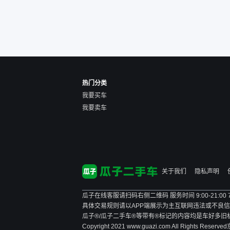
的感觉是要比个人车好一
点。个人车主观性比较强，
价格超出卖家的心理预期
后，他可能直接就下架不卖
了。而自营车你们有最大的
让步权利，还会再跟我协
商，主动权在平台手里。”
热门分类
我要买车
我要卖车
关于我们
隐私声明
瓜子在线客服请扫码右侧二维码 服务时间 9:00-21:00
具体交易规则请以APP端展示为主
互联网违法或不良信息举报
瓜子®/瓜子二手车®等带有®标记的内容均是车好多
Copyright 2021 www.guazi.com All Rights Reserved