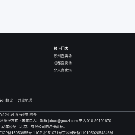
线下门店
苏州直卖场
成都直卖场
北京直卖场
使用协议
营业执照
 7x12小时 春节假期除外
方式（未成年人）邮箱:jubao@guazi.com 电话:010-89191670
旧机动车经纪（北京）有限公司的注册商标。
京ICP备15053955号-1 ICP证151071号
京公网安备11010502054846号