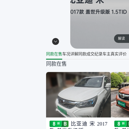
解读
同款在售
车况详解
同款成交纪录
车主真实评价
同款在售
比亚迪 宋 2017