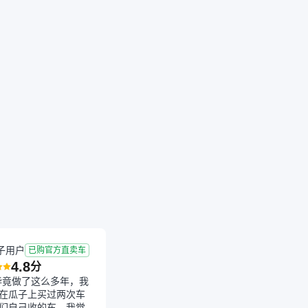
成交
2026-06-10 成交
8.8年
6.94万公里
子用户
已购官方直卖车
4.8
分
毕竟做了这么多年，我
在瓜子上买过两次车
们自己收的车，我觉