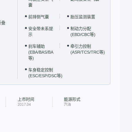
囊
前排侧气囊
胎压监测装置
折叠
安全带未系提
制动力分配
示
(EBD/CBC等)
刹车辅助
牵引力控制
(EBA/BAS/BA
(ASR/TCS/TRC等)
等)
车身稳定控制
(ESC/ESP/DSC等)
上市时间
能源形式
2017.04
汽油