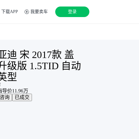
下载APP
我要卖车
登录
亚迪 宋 2017款 盖
升级版 1.5TID 自动
英型
万
指导价
11.96
万
咨询
已成交