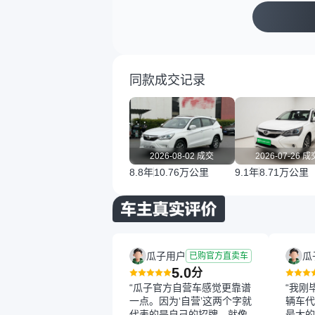
同款成交记录
2026-08-02 成交
2026-07-26 成
8.8年
10.76万公里
9.1年
8.71万公里
瓜子用户
瓜
已购官方直卖车
5.0
分
“瓜子官方自营车感觉更靠谱
“我刚
一点。因为‘自营’这两个字就
辆车代
代表的是自己的招牌，就像
最大的