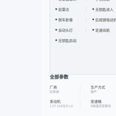
前雷达
无钥匙进入
倒车影像
后视镜电动
自动头灯
定速巡航
无钥匙启动
全部参数
厂商
生产方式
比亚迪
国产
发动机
变速箱
1.5T 154马力 L4
6挡湿式双离合