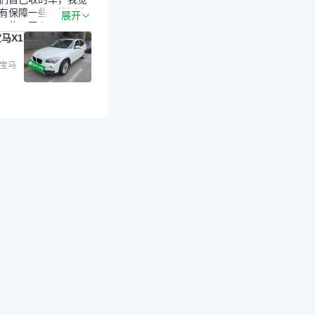
有保障一些，检测会
展开
一些。平台自己收上
马X1
的车，应该更可靠。
是宝马X1，主要看中
格和公里数比较合
 宝马
外，瓜子承诺无火
事故、无泡水、无调
平台自营上面买应该
障。二手车肯定需要
后保障，这样更安
放心，不像新车车况
，剐蹭风险还是挺大
后保障在我买车决策
重能占到百分之七八
人车源的话，需要我
系卖家，我试着联系
人回我；而自营车我
价，就有销售加我微
谈价。自营车我讲过
后是通过花一块钱买
的方式，便宜了800
交。”