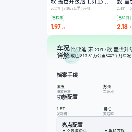
款 盖世升级版 1.5TID 自
款 盖世
动精英型
动精
2017年
|
8.86万公里
|
苏州
2018年
|
已检测
已检测
1.97
2.18
万
车况
比亚迪 宋 2017款 盖世升级
详解
成色 8
13.81万公里
8年7个月
车况 
档案手续
国五
苏州
排放标准
车源地
功能配置
1.5T
自动
发动机
变速箱
亮点配置
全景摄像头
手机互联