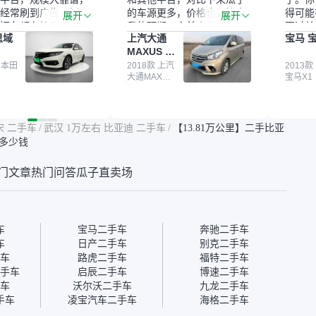
经常刷到广告，挺火
的车源更多，价格也更符合
得可能
展开
展开
辆车都有检测报告，
我的预期。之前卖车来过瓜
更过关
思域
上汽大通
宝马 宝
我很放心。去外面买
子，虽然价格没谈成，但
来再卖
MAXUS 大
卖家一张嘴，不敢
APP一直留着。瓜子毕竟是
我买的
通G10
买了本田思域，白
 本田
大平台，整体印象还好。我
2018款 上汽
它的价
2013款
大通MAXUS
宝马X1
户次数少，公里数符
最终买了一台上汽大通，18
适。另
大通G10
然价格比我心理预期
年的车，公里数9万多，符
烧、无
点，但瓜子这么大的
合我的要求，颜色也是我喜
表，在
车价贵点也正常，毕
欢的浅色。瓜子能做线上分
更有保
宋 二手车
/
武汉 1万左右 比亚迪 二手车
/
【13.81万公里】二手比亚
障。其他平台上很多
期，这一点很便捷，其他平
一个售
值多少钱
第三方检测报告，不
台的分期需要到当地办理，
全、更
瓜子有检测有售后，
线上办不了，这是瓜子最核
那么好
门文章
热门问答
瓜子直卖场
钱买个放心。从个人
心的额外价值。虽然我砍过
的。售
车，价格比车商那便
一次价没成功，但不会影响
中的比
况也有检测报告，很
对瓜子的信任。能接受瓜子
十。个
”
比线下贵1000-2000元，因
自己联
为瓜子有质保，车子出小毛
过但没
车
宝马二手车
奔驰二手车
病维修更有保障。”
点了议
车
日产二手车
别克二手车
信帮我
车
路虎二手车
福特二手车
价，最
手车
启辰二手车
博速二手车
优惠券
车
沃尔沃二手车
九龙二手车
块钱成
手车
凌宝汽车二手车
海格二手车