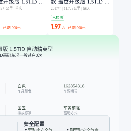
升级版 1.5TID 自
款 盖世升级版 1.5TID 自
英型
动精英型
5.9万公里
|
重庆
2017年
|
11.7万公里
|
肇庆
已检测
1.97
万
万
已减
1000元
已减
1000元
版 1.5TID 自动精英型
D
基础车况一般
过户0次
白色
162854318
车身颜色
车源编号
国五
前置前驱
排放标准
驱动方式
安全配置
驾驶座安全气
副驾驶安全气囊