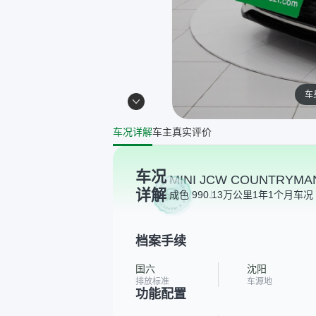
车
车况详解
车主真实评价
车况
MINI JCW COUNTRYMA
详解
成色 99
0.13万公里
1年1个月
车况 
档案手续
国六
沈阳
排放标准
车源地
功能配置