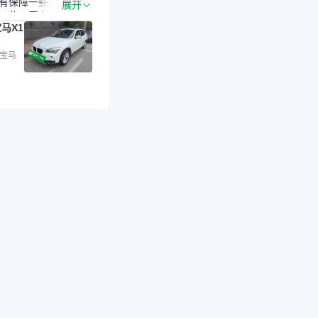
有保障一些，检测会
展开
一些。平台自己收上
马X1
的车，应该更可靠。
是宝马X1，主要看中
格和公里数比较合
 宝马
外，瓜子承诺无火
事故、无泡水、无调
平台自营上面买应该
障。二手车肯定需要
后保障，这样更安
放心，不像新车车况
，剐蹭风险还是挺大
后保障在我买车决策
重能占到百分之七八
人车源的话，需要我
系卖家，我试着联系
人回我；而自营车我
价，就有销售加我微
谈价。自营车我讲过
后是通过花一块钱买
的方式，便宜了800
交。”