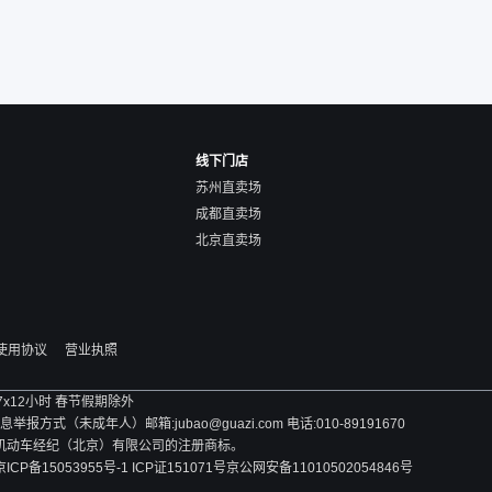
线下门店
苏州直卖场
成都直卖场
北京直卖场
使用协议
营业执照
 7x12小时 春节假期除外
方式（未成年人）邮箱:jubao@guazi.com 电话:010-89191670
旧机动车经纪（北京）有限公司的注册商标。
京ICP备15053955号-1 ICP证151071号
京公网安备11010502054846号