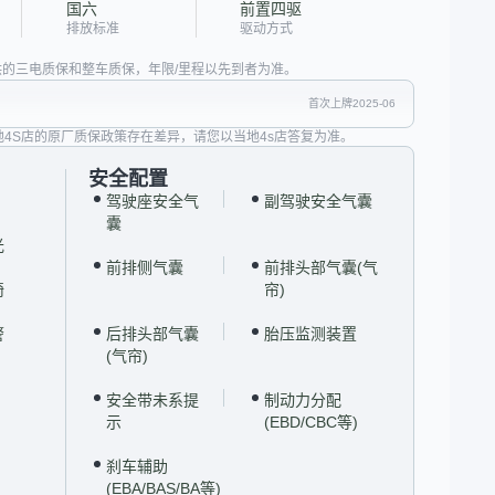
国六
前置四驱
排放标准
驱动方式
的三电质保和整车质保，年限/里程以先到者为准。
首次上牌2025-06
地4S店的原厂质保政策存在差异，请您以当地4s店答复为准。
安全配置
驾驶座安全气
副驾驶安全气囊
囊
光
前排侧气囊
前排头部气囊(气
椅
帘)
警
后排头部气囊
胎压监测装置
(气帘)
安全带未系提
制动力分配
示
(EBD/CBC等)
刹车辅助
(EBA/BAS/BA等)