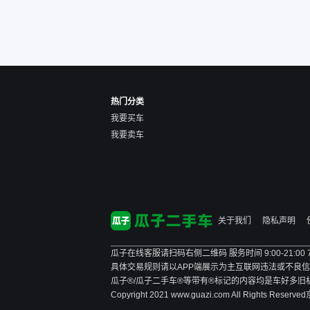
点。个人车主观性比较强，
价格超出卖家的心理预期
后，他可能直接就下架不卖
了。而自营车你们有最大的
让步权利，还会再跟我协
商，主动权在平台手里。”
热门分类
我要买车
我要卖车
关于我们
隐私声明
瓜子在线客服请扫码右侧二维码 服务时间 9:00-21:00
具体交易规则请以APP端展示为主
互联网违法或不良信息举报
瓜子®/瓜子二手车®等带有®标记的内容均是车好多
Copyright 2021 www.guazi.com All Rights Reserved