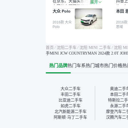
在京东、天猫买东西一样，
抖音上
展开
自营的东西可能都要好一
的。每
大众 Polo
本田 
点。就是这种刻板印象吧。
这个让
一开始买二手车的时候，我
车全凭
确实有担心过事故车、泡水
2016款 大众
买。我
2016款
Polo
思域
车这些问题。瓜子的检测报
色，过
告其实并不能完全打消顾
合，虽
虑，因为我也听说过一些报
略高一
告造假或者没检测出来的情
平台，
首页
/
沈阳二手车
/
沈阳 MINI 二手车
/
沈阳 MI
况。我拿到你们的信息之
竟有保
手MINI JCW COUNTRYMAN 2024款 2.0T 
后，自己又在线上去做了一
车没有
些报告查询（用了其他平
敢买。
热门品牌
热门车系
热门城市
热门价格
热
台），同时也找了朋友帮忙
多花点
线下看车。结果跟你们的报
手里买
告是符合的，所以这次车况
宜，车
没问题。购车流程挺快的，
透明。
我第一天看车，第二天你们
大众二手车
奥迪二手
就约我到店，我第三天去提
丰田二手车
本田二手
的车。去之前我提前跟交接
比亚迪二手车
特斯拉二手
人员说好，到了之后要当着
如虎二手车
永源二手
我的面再做一次复检，你们
北汽新能源二手车
摩登汽车二
也安排了师傅，服务可以，
阿斯顿·马丁二手车
汉腾汽车二
速度很快。体验下来自营车
的感觉是要比个人车好一