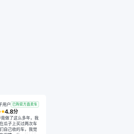
子用户
已购官方直卖车
4.8
分
毕竟做了这么多年，我
在瓜子上买过两次车
们自己收的车，我觉