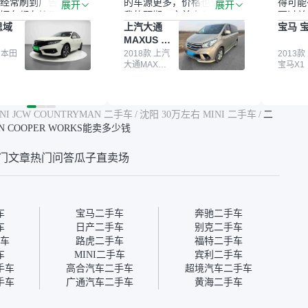
经常刷到广告，挺火
的车源更多，价格也更符合
得可能
展开
展开
辆车都有检测报告，
我的预期。之前卖车来过瓜
更过关
思域
上汽大通
宝马 宝
我很放心。去外面买
子，虽然价格没谈成，但
来再卖
MAXUS 大
卖家一张嘴，不敢
APP一直留着。瓜子毕竟是
我买的
通G10
买了本田思域，白
 本田
大平台，整体印象还好。我
2018款 上汽
它的价
2013款
大通MAXUS
宝马X1
户次数少，公里数符
最终买了一台上汽大通，18
适。另
大通G10
然价格比我心理预期
年的车，公里数9万多，符
烧、无
点，但瓜子这么大的
合我的要求，颜色也是我喜
表，在
车价贵点也正常，毕
欢的浅色。瓜子能做线上分
更有保
NI JCW COUNTRYMAN 二手车
/
沈阳 30万左右 MINI 二手车
/
二
障。其他平台上很多
期，这一点很便捷，其他平
一个售
JOHN COOPER WORKS能卖多少钱
第三方检测报告，不
台的分期需要到当地办理，
全、更
瓜子有检测有售后，
线上办不了，这是瓜子最核
那么好
门文章
热门问答
瓜子直卖场
钱买个放心。从个人
心的额外价值。虽然我砍过
的。售
车，价格比车商那便
一次价没成功，但不会影响
中的比
况也有检测报告，很
对瓜子的信任。能接受瓜子
十。个
”
比线下贵1000-2000元，因
自己联
为瓜子有质保，车子出小毛
过但没
车
宝马二手车
奔驰二手车
病维修更有保障。”
点了议
车
日产二手车
别克二手车
信帮我
车
路虎二手车
福特二手车
价，最
车
MINI二手车
宾利二手车
优惠券
手车
高合汽车二手车
超境汽车二手车
块钱成
手车
广通汽车二手车
黄海二手车