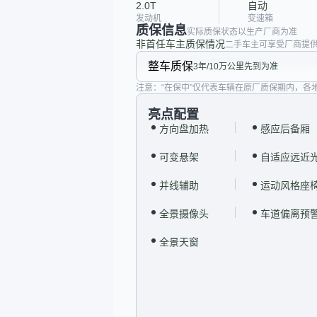
2.0T
自动
发动机
变速箱
质保信息
实际质保状态以生产厂商为准
非首任车主质保情况
二手车主可享受厂商提供
整车质保
3年/10万公里先到为准
注意：“在保中”仅代表车辆在原厂质保期内，各
亮点配置
方向盘加热
感应后备厢
可变悬架
自适应远近
并线辅助
运动风格座
全景摄像头
车道偏离预
全景天窗