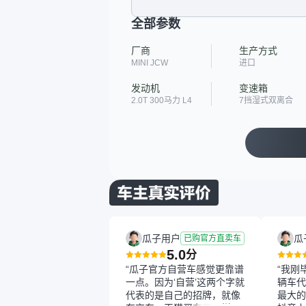
全部参数
厂商
生产方式
MINI JCW
进口
发动机
变速箱
2.0T 300马力 L4
7挡湿式双离合
瓜子用户
瓜
已购官方直卖车
5.0
分
“瓜子官方自营车感觉更靠谱
“我刚
一点。因为‘自营’这两个字就
辆车代
代表的是自己的招牌，就像
最大的