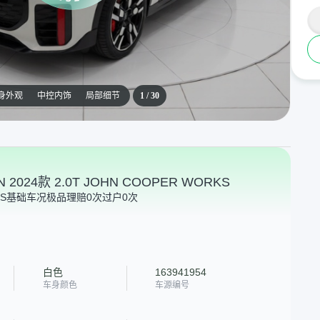
身外观
中控内饰
局部细节
1
/
30
N 2024款 2.0T JOHN COOPER WORKS
S
基础车况极品
理赔0次
过户0次
白色
163941954
车身颜色
车源编号