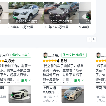
交
2026-07-20 成交
2026-07-06 成交
2026-07-02 
8.9年
4.52万公里
9.0年
7.45万公里
9.4年
16.43万公里
子用户
瓜子用户
瓜
已购个人直卖车
使用线上分期购车
4.8
4.8
分
分
毕业参加工作，需要一
“我之前的车子卖掉了，想重
“瓜子
步。感觉瓜子是全国
新买一辆车。主要看了瓜子
之前也
平台，规模大靠谱，
和其他平台，对比下来瓜子
了。你
经常刷到广告，挺火
的车源更多，价格也更符合
得可能
展开
展开
辆车都有检测报告，
我的预期。之前卖车来过瓜
更过关
思域
上汽大通
宝马 宝
我很放心。去外面买
子，虽然价格没谈成，但
来再卖
MAXUS 大
卖家一张嘴，不敢
APP一直留着。瓜子毕竟是
我买的
通G10
买了本田思域，白
 本田
大平台，整体印象还好。我
2018款 上汽
它的价
2013款
大通MAXUS
宝马X1
户次数少，公里数符
最终买了一台上汽大通，18
适。另
大通G10