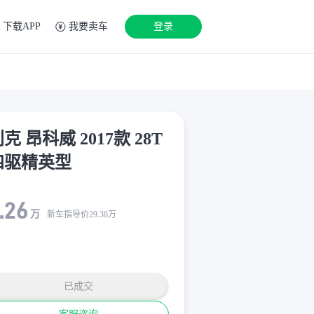
下载APP
我要卖车
登录
克 昂科威 2017款 28T
四驱精英型
.26
万
新车指导价
29.38
万
已成交