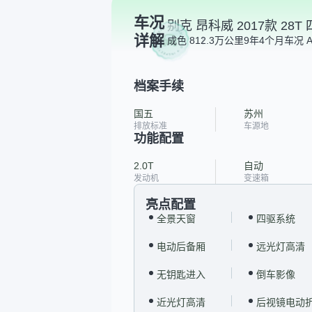
车况
别克 昂科威 2017款 28
详解
成色 8
12.3万公里
9年4个月
车况 
档案手续
国五
苏州
排放标准
车源地
功能配置
2.0T
自动
发动机
变速箱
亮点配置
全景天窗
四驱系统
电动后备厢
远光灯高清
无钥匙进入
倒车影像
近光灯高清
后视镜电动