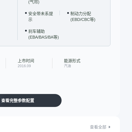
(气帘)
安全带未系提
制动力分配
示
(EBD/CBC等)
刹车辅助
(EBA/BAS/BA等)
上市时间
能源形式
2016.09
汽油
查看完整参数配置
查看全部