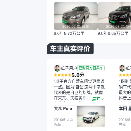
2026-07-31 成交
2026-07-21 成
8.0年
5.72万公里
9.8年
9.65万公里
瓜子用户
瓜
已购官方直卖车
5.0
分
“瓜子官方自营车感觉更靠谱
“我刚
一点。因为‘自营’这两个字就
辆车代
代表的是自己的招牌，就像
最大的
在京东、天猫买东西一样，
抖音上
展开
自营的东西可能都要好一
的。每
大众 Polo
本田 
点。就是这种刻板印象吧。
这个让
一开始买二手车的时候，我
车全凭
确实有担心过事故车、泡水
2016款 大众
买。我
2016款
Polo
思域
车这些问题。瓜子的检测报
色，过