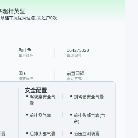
T 四驱精英型
A
基础车况优秀
理赔1次
过户0次
咖啡色
164273028
车身颜色
车源编号
国五
前置四驱
排放标准
驱动方式
安全配置
驾驶座安全气
副驾驶安全气囊
囊
前排侧气囊
前排头部气囊(气
帘)
折叠
后排头部气囊
胎压监测装置