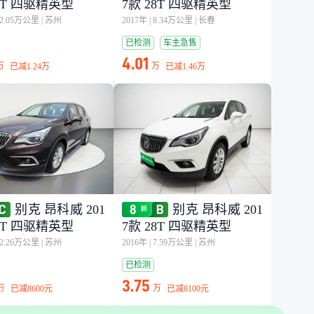
28T 四驱精英型
7款 28T 四驱精英型
22.05万公里
|
苏州
2017年
|
8.34万公里
|
长春
已检测
车主急售
4.01
万
万
已减
1.24万
已减
1.46万
别克 昂科威 201
别克 昂科威 201
28T 四驱精英型
7款 28T 四驱精英型
12.26万公里
|
苏州
2016年
|
7.59万公里
|
苏州
已检测
3.75
万
万
已减
8600元
已减
8100元