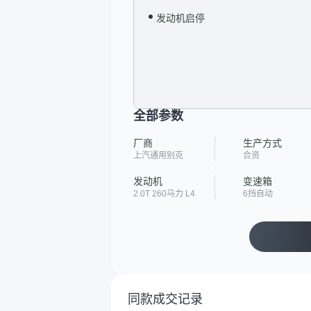
发动机启停
全部参数
厂商
生产方式
上汽通用别克
合资
发动机
变速箱
2.0T 260马力 L4
6挡自动
同款成交记录