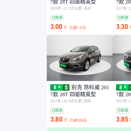
7款 28T 四驱精英型
7款 
2016年
|
12.77万公里
|
苏州
2017年
|
已检测
已检测
3.00
3.30
万
已减
1.35万
别克 昂科威 201
7款 28T 四驱精英型
7款 
2017年
|
18.76万公里
|
苏州
2017年
|
已检测
已检测
3.80
3.85
万
已减
9300元