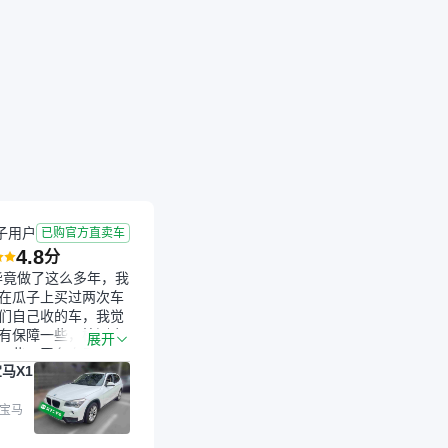
成交
2026-06-13 成交
8.9年
4.3万公里
子用户
已购官方直卖车
4.8
分
毕竟做了这么多年，我
在瓜子上买过两次车
们自己收的车，我觉
有保障一些，检测会
展开
一些。平台自己收上
马X1
的车，应该更可靠。
是宝马X1，主要看中
格和公里数比较合
 宝马
外，瓜子承诺无火