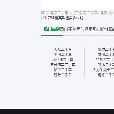
告其实并不能完全打消顾
合，虽
虑，因为我也听说过一些报
略高一
告造假或者没检测出来的情
平台，
首页
/
北京二手车
/
北京 别克 二手车
/
北京 昂
况。我拿到你们的信息之
竟有保
28T 四驱精英型能卖多少钱
后，自己又在线上去做了一
车没有
些报告查询（用了其他平
敢买。
热门品牌
热门车系
热门城市
热门价格
热
台），同时也找了朋友帮忙
多花点
线下看车。结果跟你们的报
手里买
告是符合的，所以这次车况
宜，车
没问题。购车流程挺快的，
透明。
我第一天看车，第二天你们
大众二手车
奥迪二手
就约我到店，我第三天去提
丰田二手车
本田二手
的车。去之前我提前跟交接
比亚迪二手车
特斯拉二手
人员说好，到了之后要当着
五菱汽车二手车
铃木二手
我的面再做一次复检，你们
哈飞二手车
大力牛魔王二
也安排了师傅，服务可以，
观致二手车
蔚来二手
速度很快。体验下来自营车
的感觉是要比个人车好一
点。个人车主观性比较强，
价格超出卖家的心理预期
后，他可能直接就下架不卖
了。而自营车你们有最大的
让步权利，还会再跟我协
商，主动权在平台手里。”