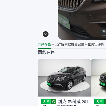
车
同款在售
车况详解
同款成交纪录
车主真实评价
同款在售
别克 昂科威 201