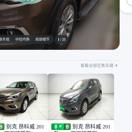
身外观
中控内饰
局部细节
1
/
21
查看全部在售车辆
别克 昂科威 201
别克 昂科威 201