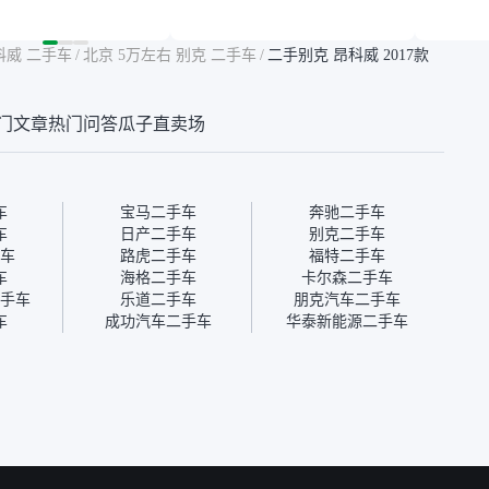
然价格比我心理预期
年的车，公里数9万多，符
烧、无
点，但瓜子这么大的
合我的要求，颜色也是我喜
表，在
车价贵点也正常，毕
欢的浅色。瓜子能做线上分
更有保
科威 二手车
/
北京 5万左右 别克 二手车
/
二手别克 昂科威 2017款
障。其他平台上很多
期，这一点很便捷，其他平
一个售
第三方检测报告，不
台的分期需要到当地办理，
全、更
瓜子有检测有售后，
线上办不了，这是瓜子最核
那么好
门文章
热门问答
瓜子直卖场
钱买个放心。从个人
心的额外价值。虽然我砍过
的。售
车，价格比车商那便
一次价没成功，但不会影响
中的比
况也有检测报告，很
对瓜子的信任。能接受瓜子
十。个
”
比线下贵1000-2000元，因
自己联
为瓜子有质保，车子出小毛
过但没
车
宝马二手车
奔驰二手车
病维修更有保障。”
点了议
车
日产二手车
别克二手车
信帮我
车
路虎二手车
福特二手车
价，最
车
海格二手车
卡尔森二手车
优惠券
手车
乐道二手车
朋克汽车二手车
块钱成
车
成功汽车二手车
华泰新能源二手车