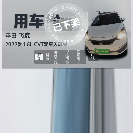
车
中
局
解
讲
身
控
部
1
/
读
解
外
内
细
28
观
饰
节
同款在售
本田 飞度 2022款 1.5L CVT潮享天窗版
已检测
高保值
5.55
万