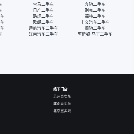
为瓜子有质保，车子出小毛
过但没
车
宝马二手车
奔驰二手车
病维修更有保障。”
点了议
车
日产二手车
别克二手车
信帮我
车
路虎二手车
福特二手车
价，最
车
欧朗二手车
卡文汽车二手车
优惠券
车
远航汽车二手车
焜驰二手车
块钱成
车
江南汽车二手车
阿斯顿·马丁二手车
线下门店
苏州直卖场
成都直卖场
北京直卖场