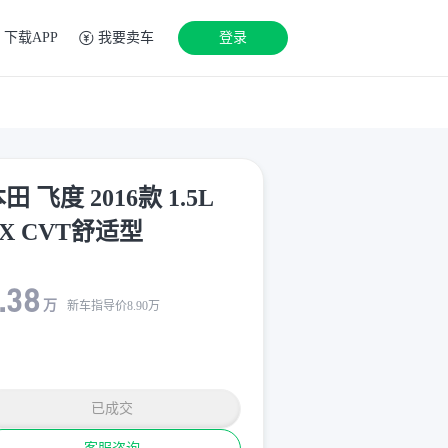
下载APP
我要卖车
登录
田 飞度 2016款 1.5L
X CVT舒适型
.38
万
新车指导价
8.90
万
已成交