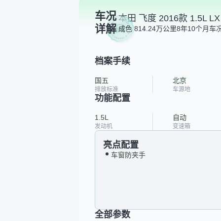
车况
本田 飞度 2016款 1.5L 
详解
成色 8
14.24万公里
8年10个月
车况
档案手续
国五
北京
排放标准
车源地
功能配置
1.5L
自动
发动机
变速箱
亮点配置
车窗防夹手
全部参数