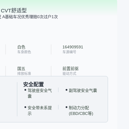
LX CVT舒适型
 A
基础车况优秀
理赔0次
过户1次
白色
164909591
车身颜色
车源编号
国五
前置前驱
排放标准
驱动方式
安全配置
驾驶座安全气
副驾驶安全气囊
囊
安全带未系提
制动力分配
示
(EBD/CBC等)