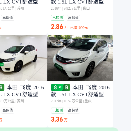
5L LX CVT舒适型
款 1.5L LX CVT舒适型
5.01万公里
|
苏州
2016年
|
9.92万公里
|
佛山
高保值
已检测
高保值
2.86
万
万
已减
1000元
本田 飞度 2016
本田 飞度 2016
5L LX CVT舒适型
款 1.5L LX CVT舒适型
9.87万公里
|
苏州
2017年
|
10.57万公里
|
重庆
高保值
已检测
高保值
3.36
万
万