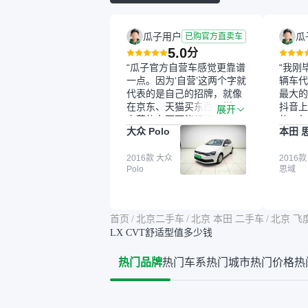
瓜子用户
瓜
已购官方直卖车
5.0
分
“瓜子官方自营车感觉更靠谱
“我刚
一点。因为‘自营’这两个字就
辆车代
代表的是自己的招牌，就像
最大的
在京东、天猫买东西一样，
抖音上
展开
自营的东西可能都要好一
的。每
大众 Polo
本田 
点。就是这种刻板印象吧。
这个让
一开始买二手车的时候，我
车全凭
确实有担心过事故车、泡水
2016款 大众
买。我
2016款
Polo
思域
车这些问题。瓜子的检测报
色，过
告其实并不能完全打消顾
合，虽
虑，因为我也听说过一些报
略高一
告造假或者没检测出来的情
平台，
首页
/
北京二手车
/
北京 本田 二手车
/
北京 飞
况。我拿到你们的信息之
竟有保
LX CVT舒适型值多少钱
后，自己又在线上去做了一
车没有
些报告查询（用了其他平
敢买。
热门品牌
热门车系
热门城市
热门价格
热
台），同时也找了朋友帮忙
多花点
线下看车。结果跟你们的报
手里买
告是符合的，所以这次车况
宜，车
没问题。购车流程挺快的，
透明。