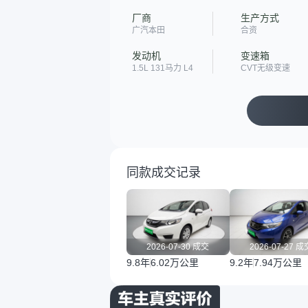
厂商
生产方式
广汽本田
合资
发动机
变速箱
1.5L 131马力 L4
CVT无级变速
同款成交记录
2026-07-30 成交
2026-07-27 成
9.8年
6.02万公里
9.2年
7.94万公里