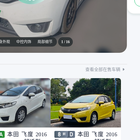
身外观
中控内饰
局部细节
1
/
16
查看全部在售车辆
本田 飞度 2016
本田 飞度 2016