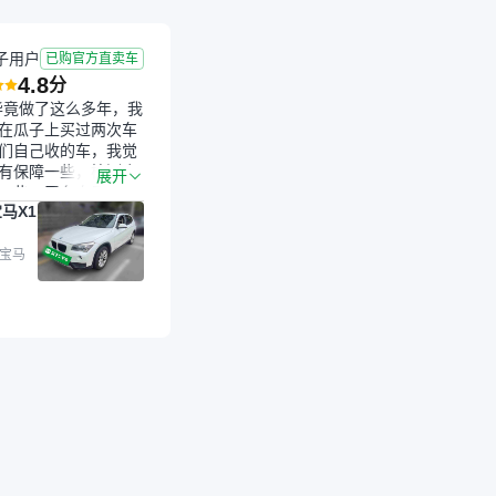
子用户
已购官方直卖车
4.8
分
毕竟做了这么多年，我
在瓜子上买过两次车
们自己收的车，我觉
有保障一些，检测会
展开
一些。平台自己收上
马X1
的车，应该更可靠。
是宝马X1，主要看中
格和公里数比较合
 宝马
外，瓜子承诺无火
事故、无泡水、无调
平台自营上面买应该
障。二手车肯定需要
后保障，这样更安
放心，不像新车车况
，剐蹭风险还是挺大
后保障在我买车决策
重能占到百分之七八
人车源的话，需要我
系卖家，我试着联系