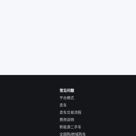
人回我；而自营车我
价，就有销售加我微
谈价。自营车我讲过
后是通过花一块钱买
的方式，便宜了800
交。”
常见问题
平台模式
卖车
卖车交易流程
费用说明
新能源二手车
全国购/跨城购车