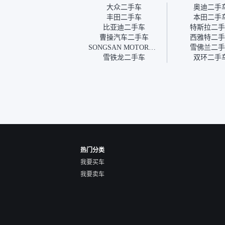
我第一天看车，第二天你们
大众二手车
奥迪二手
就约我到店，我第三天去提
丰田二手车
本田二手
的车。去之前我提前跟交接
比亚迪二手车
特斯拉二手
人员说好，到了之后要当着
曹操汽车二手车
西雅特二手
我的面再做一次复检，你们
SONGSAN MOTORS二手车
雪佛兰二手
也安排了师傅，服务可以，
雪铁龙二手车
双环二手
速度很快。体验下来自营车
的感觉是要比个人车好一
点。个人车主观性比较强，
价格超出卖家的心理预期
后，他可能直接就下架不卖
了。而自营车你们有最大的
让步权利，还会再跟我协
商，主动权在平台手里。”
热门分类
我要买车
我要卖车