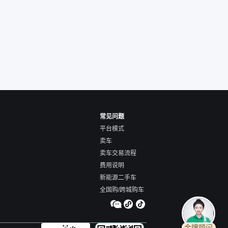
的方式，便宜了800
交。”
常见问题
平台模式
卖车
卖车交易流程
费用说明
新能源二手车
全国购/跨城购车
金牌顾问