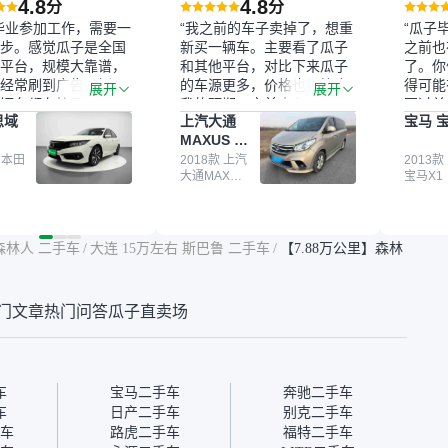
4.8
4.8
分
分
毕业参加工作，需要一
“我之前的车子卖掉了，想重
“瓜子
步。感觉瓜子是全国
新买一辆车。主要看了瓜子
之前也
平台，规模大靠谱，
和其他平台，对比下来瓜子
了。你
经常刷到广告，挺火
的车源更多，价格也更符合
得可能
展开
展开
辆车都有检测报告，
我的预期。之前卖车来过瓜
更过关
思域
上汽大通
宝马 宝
我很放心。去外面买
子，虽然价格没谈成，但
来再卖
MAXUS 大
卖家一张嘴，不敢
APP一直留着。瓜子毕竟是
我买的
通G10
买了本田思域，白
 本田
大平台，整体印象还好。我
2018款 上汽
它的价
2013款
大通MAXUS
宝马X1
户次数少，公里数符
最终买了一台上汽大通，18
适。另
大通G10
然价格比我心理预期
年的车，公里数9万多，符
烧、无
点，但瓜子这么大的
合我的要求，颜色也是我喜
表，在
车价贵点也正常，毕
欢的浅色。瓜子能做线上分
更有保
森林人 二手车
/
大连 15万左右 斯巴鲁 二手车
/
【7.88万公里】森林
障。其他平台上很多
期，这一点很便捷，其他平
一个售
第三方检测报告，不
台的分期需要到当地办理，
全、更
瓜子有检测有售后，
线上办不了，这是瓜子最核
那么好
门文章
热门问答
瓜子直卖场
钱买个放心。从个人
心的额外价值。虽然我砍过
的。售
车，价格比车商那便
一次价没成功，但不会影响
中的比
况也有检测报告，很
对瓜子的信任。能接受瓜子
十。个
”
比线下贵1000-2000元，因
自己联
为瓜子有质保，车子出小毛
过但没
车
宝马二手车
奔驰二手车
病维修更有保障。”
点了议
车
日产二手车
别克二手车
信帮我
车
路虎二手车
福特二手车
价，最