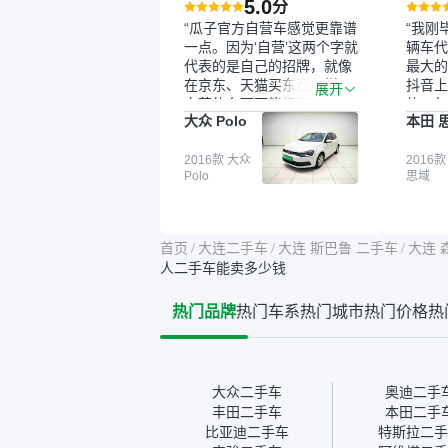
5.0
分
“瓜子官方自营车感觉更靠谱
“我刚
一点。因为‘自营’这两个字就
辆车代
代表的是自己的招牌，就像
最大的
在京东、天猫买东西一样，
抖音上
展开
自营的东西可能都要好一
的。每
大众 Polo
本田 
点。就是这种刻板印象吧。
这个让
一开始买二手车的时候，我
车全凭
确实有担心过事故车、泡水
2016款 大众
买。我
2016款
Polo
思域
车这些问题。瓜子的检测报
色，过
告其实并不能完全打消顾
合，虽
虑，因为我也听说过一些报
略高一
告造假或者没检测出来的情
平台，
首页
/
大连二手车
/
大连 斯巴鲁 二手车
/
大连 
况。我拿到你们的信息之
竟有保
人二手车能卖多少钱
后，自己又在线上去做了一
车没有
些报告查询（用了其他平
敢买。
热门品牌
热门车系
热门城市
热门价格
热
台），同时也找了朋友帮忙
多花点
线下看车。结果跟你们的报
手里买
告是符合的，所以这次车况
宜，车
没问题。购车流程挺快的，
透明。
我第一天看车，第二天你们
大众二手车
奥迪二手
就约我到店，我第三天去提
丰田二手车
本田二手
的车。去之前我提前跟交接
比亚迪二手车
特斯拉二手
人员说好，到了之后要当着