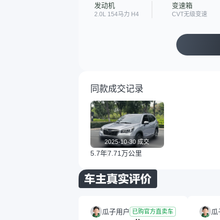
发动机
变速箱
2.0L 154马力 H4
CVT无级变速
同款成交记录
2025-10-30 成交
5.7年
7.71万公里
瓜子用户
瓜
已购官方直卖车