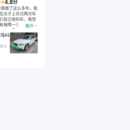
4.8
分
毕竟做了这么多年，我
在瓜子上买过两次车
们自己收的车，我觉
有保障一些，检测会
展开
一些。平台自己收上
马X1
的车，应该更可靠。
是宝马X1，主要看中
格和公里数比较合
 宝马
外，瓜子承诺无火
事故、无泡水、无调
平台自营上面买应该
障。二手车肯定需要
后保障，这样更安
放心，不像新车车况
，剐蹭风险还是挺大
后保障在我买车决策
重能占到百分之七八
人车源的话，需要我
系卖家，我试着联系
人回我；而自营车我
价，就有销售加我微
谈价。自营车我讲过
后是通过花一块钱买