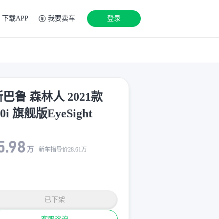
下载APP
我要卖车
登录
巴鲁 森林人 2021款
.0i 旗舰版EyeSight
5.98
万
新车指导价
28.61
万
已下架