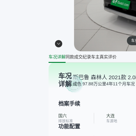
车
车况详解
同款成交纪录
车主真实评价
车况
斯巴鲁 森林人 2021款 2.0i
详解
成色 9
7.88万公里
4年11个月
车况 
档案手续
国六
大连
排放标准
车源地
功能配置