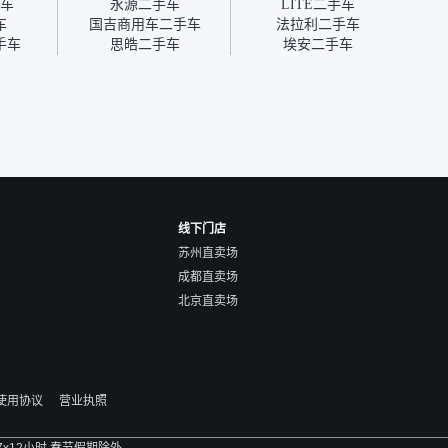
车
永源二手车
LITE二手车
优惠券
车
国吉商用车二手车
法拉利二手车
块钱成
手车
思皓二手车
埃安二手车
线下门店
苏州直卖场
成都直卖场
北京直卖场
使用协议
营业执照