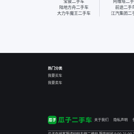
宝骏二手车
阿维塔二手
我的面再做一次复检，你们
陆地方舟二手车
前途二手
也安排了师傅，服务可以，
大力牛魔王二手车
江汽集团二
速度很快。体验下来自营车
的感觉是要比个人车好一
点。个人车主观性比较强，
价格超出卖家的心理预期
后，他可能直接就下架不卖
了。而自营车你们有最大的
让步权利，还会再跟我协
商，主动权在平台手里。”
热门分类
我要买车
我要卖车
关于我们
隐私声明