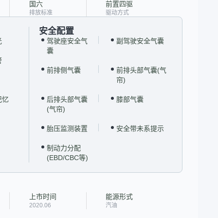
国六
前置四驱
排放标准
驱动方式
安全配置
光
驾驶座安全气
副驾驶安全气囊
囊
警
前排侧气囊
前排头部气囊(气
帘)
记忆
后排头部气囊
膝部气囊
(气帘)
胎压监测装置
安全带未系提示
制动力分配
(EBD/CBC等)
上市时间
能源形式
2020.06
汽油