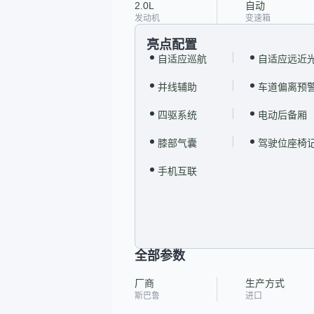
2.0L
自动
发动机
变速箱
亮点配置
自适应巡航
自适应远近
并线辅助
车道偏离预
四驱系统
电动后备厢
膝部气囊
驾驶位座椅
手机互联
全部参数
厂商
生产方式
斯巴鲁
进口