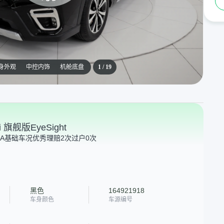
身外观
中控内饰
机舱底盘
1
/
19
 旗舰版EyeSight
A
基础车况优秀
理赔2次
过户0次
黑色
164921918
车身颜色
车源编号