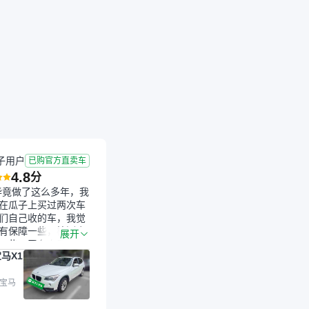
成交
2026-05-12 成交
9.8年
7.13万公里
子用户
已购官方直卖车
4.8
分
毕竟做了这么多年，我
在瓜子上买过两次车
们自己收的车，我觉
有保障一些，检测会
展开
一些。平台自己收上
马X1
的车，应该更可靠。
是宝马X1，主要看中
格和公里数比较合
 宝马
外，瓜子承诺无火