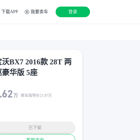
下载APP
我要卖车
登录
沃BX7 2016款 28T 两
驱豪华版 5座
.62
万
新车指导价
21.97
万
已下架