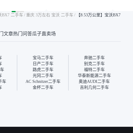
然价格比我心理预期
年的车，公里数9万多，符
烧、无
点，但瓜子这么大的
合我的要求，颜色也是我喜
表，在
车价贵点也正常，毕
欢的浅色。瓜子能做线上分
更有保
沃BX7 二手车
/
重庆 3万左右 宝沃 二手车
/
【8.53万公里】宝沃BX7
障。其他平台上很多
期，这一点很便捷，其他平
一个售
第三方检测报告，不
台的分期需要到当地办理，
全、更
瓜子有检测有售后，
线上办不了，这是瓜子最核
那么好
门文章
热门问答
瓜子直卖场
钱买个放心。从个人
心的额外价值。虽然我砍过
的。售
车，价格比车商那便
一次价没成功，但不会影响
中的比
况也有检测报告，很
对瓜子的信任。能接受瓜子
十。个
”
比线下贵1000-2000元，因
自己联
为瓜子有质保，车子出小毛
过但没
车
宝马二手车
奔驰二手车
病维修更有保障。”
点了议
车
日产二手车
别克二手车
信帮我
车
路虎二手车
福特二手车
价，最
车
光冈二手车
华泰新能源二手车
优惠券
手车
AC Schnitzer二手车
奥迪AUDI二手车
块钱成
车
金杯二手车
吉利几何二手车