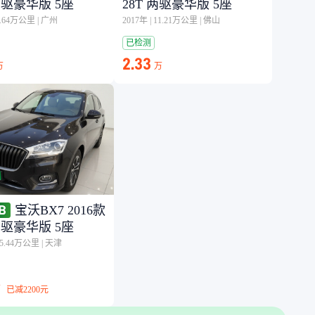
 两驱豪华版 5座
28T 两驱豪华版 5座
8.64万公里
|
广州
2017年
|
11.21万公里
|
佛山
已检测
2.33
万
万
宝沃BX7 2016款
 两驱豪华版 5座
15.44万公里
|
天津
万
已减
2200元