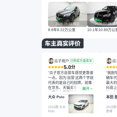
2026-08-03 成交
2026-07-28 成
8.8年
8.22万公里
10.1年
10.89万公
瓜子用户
瓜
已购官方直卖车
5.0
分
“瓜子官方自营车感觉更靠谱
“我刚
一点。因为‘自营’这两个字就
辆车代
代表的是自己的招牌，就像
最大的
在京东、天猫买东西一样，
抖音上
展开
自营的东西可能都要好一
的。每
大众 Polo
本田 
点。就是这种刻板印象吧。
这个让
一开始买二手车的时候，我
车全凭
确实有担心过事故车、泡水
2016款 大众
买。我
2016款
Polo
思域
车这些问题。瓜子的检测报
色，过