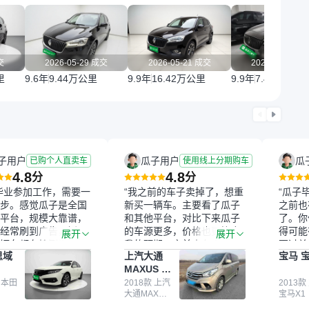
交
2026-05-29 成交
2026-05-21 成交
2026-05-13 
里
9.6年
9.44万公里
9.9年
16.42万公里
9.9年
7.45万公里
子用户
瓜子用户
瓜
已购个人直卖车
使用线上分期购车
4.8
4.8
分
分
毕业参加工作，需要一
“我之前的车子卖掉了，想重
“瓜子
步。感觉瓜子是全国
新买一辆车。主要看了瓜子
之前也
平台，规模大靠谱，
和其他平台，对比下来瓜子
了。你
经常刷到广告，挺火
的车源更多，价格也更符合
得可能
展开
展开
辆车都有检测报告，
我的预期。之前卖车来过瓜
更过关
思域
上汽大通
宝马 宝
我很放心。去外面买
子，虽然价格没谈成，但
来再卖
MAXUS 大
卖家一张嘴，不敢
APP一直留着。瓜子毕竟是
我买的
通G10
买了本田思域，白
 本田
大平台，整体印象还好。我
2018款 上汽
它的价
2013款
大通MAXUS
宝马X1
户次数少，公里数符
最终买了一台上汽大通，18
适。另
大通G10