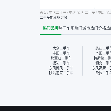
告其实并不能完全打消顾
合，虽
虑，因为我也听说过一些报
略高一
告造假或者没检测出来的情
平台，
首页
/
重庆二手车
/
重庆 宝沃 二手车
/
重庆 宝
况。我拿到你们的信息之
竟有保
二手车能卖多少钱
后，自己又在线上去做了一
车没有
些报告查询（用了其他平
敢买。
热门品牌
热门车系
热门城市
热门价格
热
台），同时也找了朋友帮忙
多花点
线下看车。结果跟你们的报
手里买
告是符合的，所以这次车况
宜，车
没问题。购车流程挺快的，
透明。
我第一天看车，第二天你们
大众二手车
奥迪二手
就约我到店，我第三天去提
丰田二手车
本田二手
的车。去之前我提前跟交接
比亚迪二手车
特斯拉二手
人员说好，到了之后要当着
捷达二手车
领克二手
我的面再做一次复检，你们
东风御风二手车
东风富康二
也安排了师傅，服务可以，
陕汽通家二手车
欧拉二手
速度很快。体验下来自营车
的感觉是要比个人车好一
点。个人车主观性比较强，
价格超出卖家的心理预期
后，他可能直接就下架不卖
了。而自营车你们有最大的
让步权利，还会再跟我协
商，主动权在平台手里。”