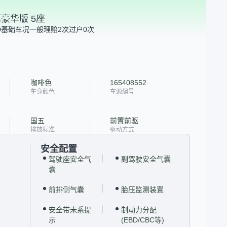
两驱豪华版 5座
D
基础车况一般
理赔2次
过户0次
咖啡色
165408552
车身颜色
车源编号
国五
前置前驱
排放标准
驱动方式
安全配置
驾驶座安全气
副驾驶安全气囊
囊
前排侧气囊
胎压监测装置
安全带未系提
制动力分配
示
(EBD/CBC等)