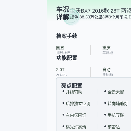
车况
宝沃BX7 2016款 28T 
详解
成色 8
8.53万公里
8年9个月
车况 
档案手续
国五
重庆
排放标准
车源地
功能配置
2.0T
自动
发动机
变速箱
亮点配置
并线辅助
全景天窗
后排独立空调
转向辅助灯
车内氛围灯
手机互联
远光灯高清
前雷达