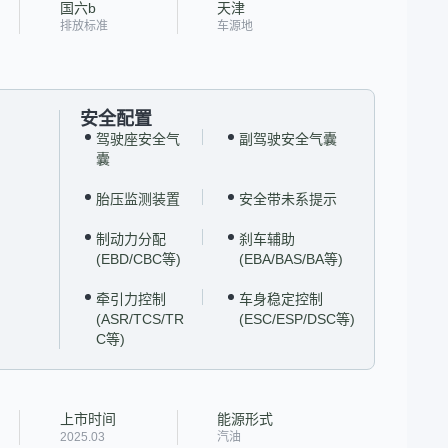
国六b
天津
排放标准
车源地
安全配置
驾驶座安全气
副驾驶安全气囊
囊
胎压监测装置
安全带未系提示
制动力分配
刹车辅助
(EBD/CBC等)
(EBA/BAS/BA等)
牵引力控制
车身稳定控制
(ASR/TCS/TR
(ESC/ESP/DSC等)
C等)
上市时间
能源形式
2025.03
汽油