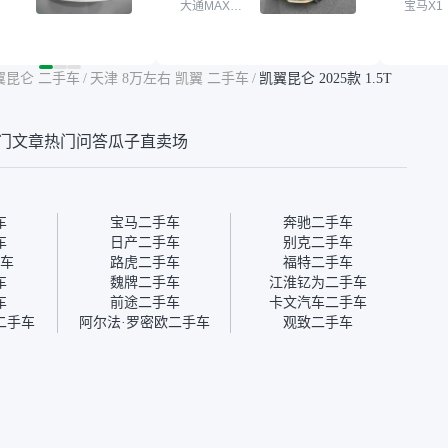
大通MAXUS
宝马X1
户次数少，公里数符
最终买了一台上汽大通，18
适。另
大通G10
然价格比我心理预期
年的车，公里数9万多，符
烧、无
点，但瓜子这么大的
合我的要求，颜色也是我喜
表，在
车价贵点也正常，毕
欢的浅色。瓜子能做线上分
更有保
翼昆仑 二手车
/
天津 8万左右 凯翼 二手车
/
凯翼昆仑 2025款 1.5T
障。其他平台上很多
期，这一点很便捷，其他平
一个售
第三方检测报告，不
台的分期需要到当地办理，
全、更
瓜子有检测有售后，
线上办不了，这是瓜子最核
那么好
门文章
热门问答
瓜子直卖场
钱买个放心。从个人
心的额外价值。虽然我砍过
的。售
车，价格比车商那便
一次价没成功，但不会影响
中的比
况也有检测报告，很
对瓜子的信任。能接受瓜子
十。个
”
比线下贵1000-2000元，因
自己联
为瓜子有质保，车子出小毛
过但没
车
宝马二手车
奔驰二手车
病维修更有保障。”
点了议
车
日产二手车
别克二手车
信帮我
车
路虎二手车
福特二手车
价，最
车
魏牌二手车
江淮钇为二手车
优惠券
车
前途二手车
卡文汽车二手车
块钱成
二手车
阿尔法·罗密欧二手车
观致二手车