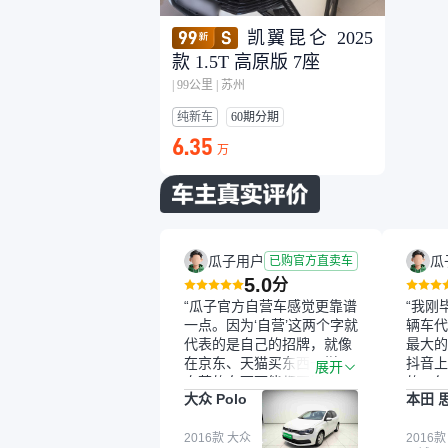
凯翼昆仑 2025
款 1.5T 高原版 7座
|
99公里
|
苏州
纯新车
60期分期
6.35
万
瓜子用户
瓜
已购官方直卖车
5.0
分
“瓜子官方自营车感觉更靠谱
“我刚
一点。因为‘自营’这两个字就
辆车代
代表的是自己的招牌，就像
最大的
在京东、天猫买东西一样，
抖音上
展开
自营的东西可能都要好一
的。每
大众 Polo
本田 
点。就是这种刻板印象吧。
这个让
一开始买二手车的时候，我
车全凭
确实有担心过事故车、泡水
2016款 大众
买。我
2016款