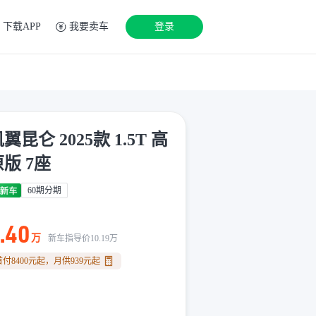
下载APP
我要卖车
登录
翼昆仑 2025款 1.5T 高
版 7座
60期分期
.40
万
新车指导价
10.19
万
首付
8400
元
起，月供
939
元
起