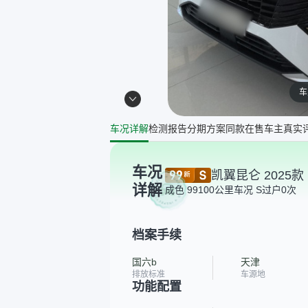
车
车况详解
检测报告
分期方案
同款在售
车主真实
车况
凯翼昆仑 2025款 
详解
成色 99
100公里
车况 S
过户0次
档案手续
国六b
天津
排放标准
车源地
功能配置