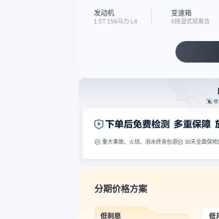
发动机
变速箱
1.5T 156马力 L4
6挡湿式双离合
重大事故、火烧、泡水终身包退
30天全面保修
分期价格方案