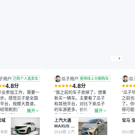
子用户
瓜子用户
瓜
已购个人直卖车
使用线上分期购车
4.8
4.8
分
分
毕业参加工作，需要一
“我之前的车子卖掉了，想重
“瓜子
步。感觉瓜子是全国
新买一辆车。主要看了瓜子
之前也
平台，规模大靠谱，
和其他平台，对比下来瓜子
了。你
经常刷到广告，挺火
的车源更多，价格也更符合
得可能
展开
展开
辆车都有检测报告，
我的预期。之前卖车来过瓜
更过关
思域
上汽大通
宝马 宝
我很放心。去外面买
子，虽然价格没谈成，但
来再卖
MAXUS 大
卖家一张嘴，不敢
APP一直留着。瓜子毕竟是
我买的
通G10
买了本田思域，白
 本田
大平台，整体印象还好。我
2018款 上汽
它的价
2013款