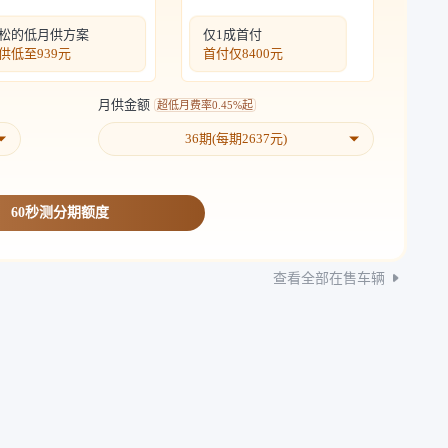
松的低月供方案
仅1成首付
供低至
939元
首付仅
8400元
月供金额
超低月费率
0.45%起
36
期(每期
2637
元)
60秒测分期额度
查看全部在售车辆