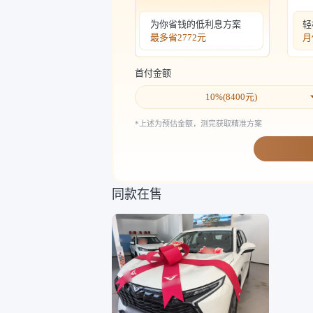
为你省钱的低利息方案
轻
最多省
2772元
月
首付金额
10
%(
8400
元)
*上述为预估金额，测完获取精准方案
同款在售