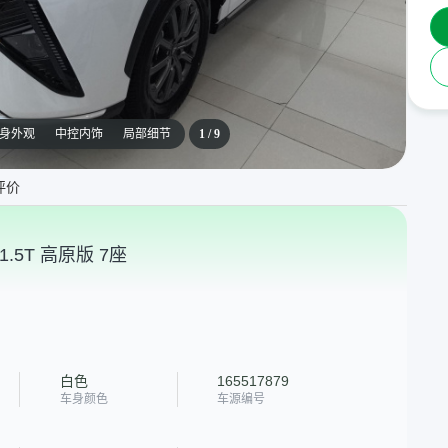
身外观
中控内饰
局部细节
1
/
9
评价
1.5T 高原版 7座
白色
165517879
车身颜色
车源编号