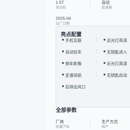
1.5T
自动
发动机
变速箱
2025-04
出厂日期
亮点配置
手机互联
远光灯高清
自动驻车
无钥匙进入
倒车影像
近光灯高清
定速巡航
无钥匙启动
后排出风口
全部参数
厂商
生产方式
凯翼汽车
国产