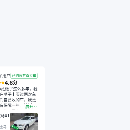
子用户
已购官方直卖车
4.8
分
毕竟做了这么多年，我
在瓜子上买过两次车
们自己收的车，我觉
有保障一些，检测会
展开
一些。平台自己收上
马X1
的车，应该更可靠。
是宝马X1，主要看中
格和公里数比较合
 宝马