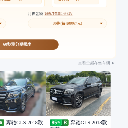
月供金额
超低月费率
0.45%起
36
期(每期
8067
元)
60秒测分期额度
查看全部在售车辆
奔驰GLS 2018款
奔驰GLS 2018款