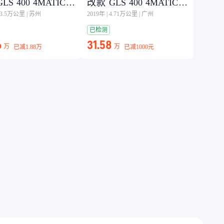
LS 400 4MATIC动
改款 GLS 400 4MATIC动
感型
13.5万公里
|
苏州
2019年
|
4.71万公里
|
广州
已检测
6
31.58
万
万
已减
1.88万
已减
1000元