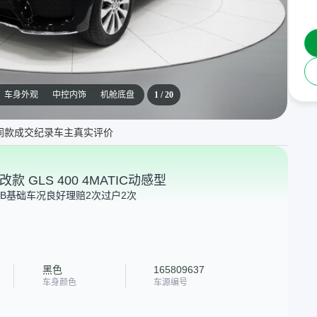
车身外观
中控内饰
机舱底盘
1
/
20
同款成交纪录
车主真实评价
改款 GLS 400 4MATIC动感型
B
基础车况良好
理赔2次
过户2次
黑色
165809637
车身颜色
车源编号