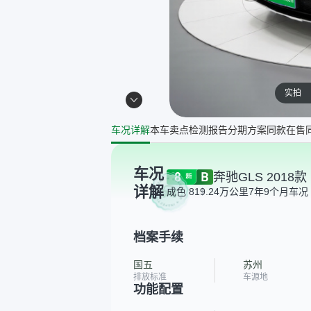
实拍
车况详解
本车卖点
检测报告
分期方案
同款在售
车况
奔驰GLS 2018款 
详解
成色 8
19.24万公里
7年9个月
车况 
档案手续
国五
苏州
排放标准
车源地
功能配置