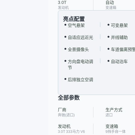
3.0T
自动
发动机
变速箱
亮点配置
空气悬架
可变悬架
自适应远近光
并线辅助
全景摄像头
车道偏离预
方向盘电动调
自动泊车
节
后排独立空调
全部参数
厂商
生产方式
奔驰(进口)
进口
发动机
变速箱
3.0T 333马力 V6
9挡手自一体