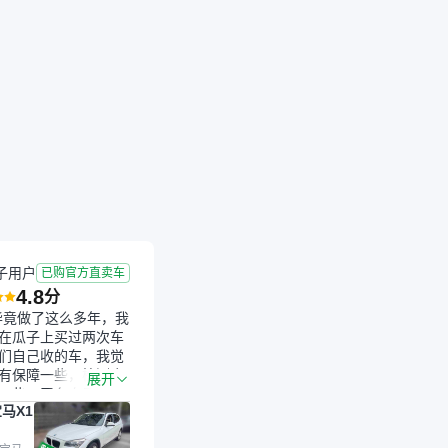
子用户
已购官方直卖车
4.8
分
毕竟做了这么多年，我
在瓜子上买过两次车
们自己收的车，我觉
有保障一些，检测会
展开
一些。平台自己收上
马X1
的车，应该更可靠。
是宝马X1，主要看中