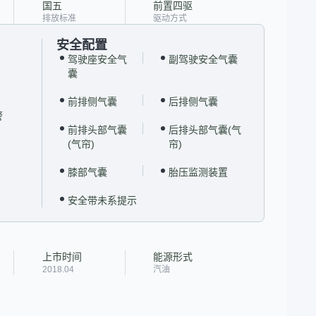
国五
前置四驱
排放标准
驱动方式
安全配置
驾驶座安全气
副驾驶安全气囊
囊
前排侧气囊
后排侧气囊
警
前排头部气囊
后排头部气囊(气
(气帘)
帘)
膝部气囊
胎压监测装置
安全带未系提示
上市时间
能源形式
2018.04
汽油