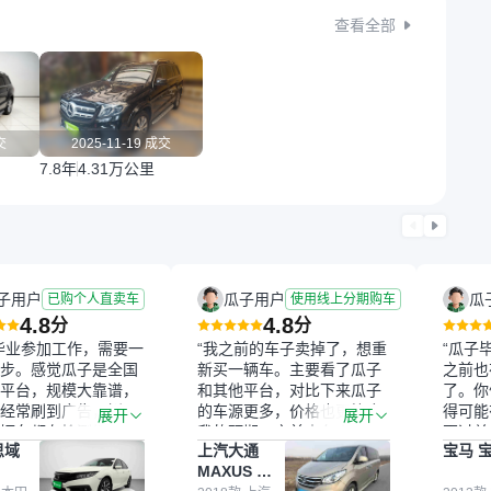
查看全部
交
2025-11-19 成交
7.8年
4.31万公里
子用户
瓜子用户
瓜
已购个人直卖车
使用线上分期购车
4.8
4.8
分
分
毕业参加工作，需要一
“我之前的车子卖掉了，想重
“瓜子
步。感觉瓜子是全国
新买一辆车。主要看了瓜子
之前也
平台，规模大靠谱，
和其他平台，对比下来瓜子
了。你
经常刷到广告，挺火
的车源更多，价格也更符合
得可能
展开
展开
辆车都有检测报告，
我的预期。之前卖车来过瓜
更过关
思域
上汽大通
宝马 宝
我很放心。去外面买
子，虽然价格没谈成，但
来再卖
MAXUS 大
卖家一张嘴，不敢
APP一直留着。瓜子毕竟是
我买的