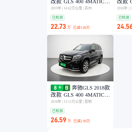
改款 GLS 400 4MATIC动
改款 G
感型
感型
2019年
|
14.62万公里
|
苏州
2018年
|
已检测
已检测
22.73
24.5
万
已减
3.00万
奔驰GLS 2018款
改款 GLS 400 4MATIC动
感型
2018年
|
13.11万公里
|
昆明
已检测
26.59
万
已减
2.00万