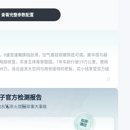
查看完整参数配置
叫随到，9速变速箱换挡丝滑，空气悬挂软硬高低可调，豪华感与越
局部修复，车身主体骨架稳固。7年车龄行驶19万公里，使用
88万。适合追求大空间与商务接待的老板，花小钱享受百万级
子官方检测报告
泡水
非火烧
非重大事故