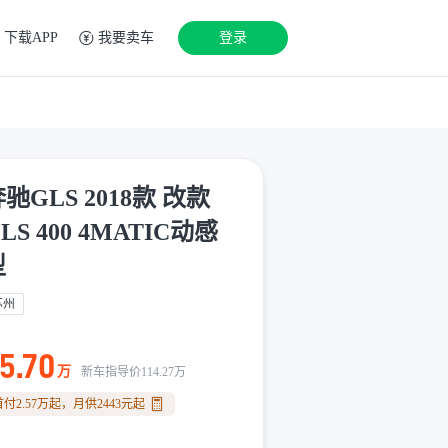
下载APP
我要卖车
登录
驰GLS 2018款 改款
LS 400 4MATIC动感
型
苏州
5.70
万
新车指导价
114.27
万
首付
2.57
万
起，月供
2443
元
起