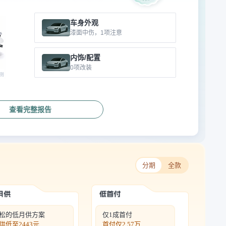
车身外观
漆面中伤，1项注意
内饰/配置
0项改装
查看完整报告
分期
全款
松的低月供方案
仅1成首付
供低至
2443元
首付仅
2.57万