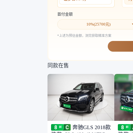
首付金额
10
%(
25700
元)
*上述为预估金额，测完获取精准方案
同款在售
奔驰GLS 2018款