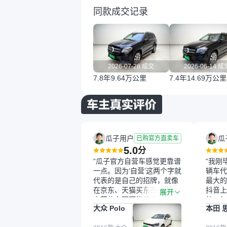
同款成交记录
2026-07-26 成交
2026-06-14 成
7.8年
9.64万公里
7.4年
14.69万公里
瓜子用户
瓜
已购官方直卖车
5.0
分
“瓜子官方自营车感觉更靠谱
“我刚
一点。因为‘自营’这两个字就
辆车代
代表的是自己的招牌，就像
最大的
在京东、天猫买东西一样，
抖音上
展开
自营的东西可能都要好一
的。每
大众 Polo
本田 
点。就是这种刻板印象吧。
这个让
一开始买二手车的时候，我
车全凭