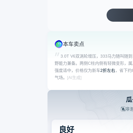
本车卖点
3.0T V6双涡轮增压，333马力随
野能力兼备。两侧C柱内侧有轻微变形，属
强度适中，价格仅为新车
2折左右
，省下约
气场。
[AI生成]
瓜
非
良好