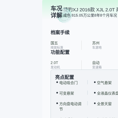
车况
捷豹XJ 2016款 XJL 2.
详解
成色 8
15.05万公里
8年8个月
车况 
档案手续
国五
苏州
排放标准
车源地
功能配置
2.0T
自动
发动机
变速箱
亮点配置
电动吸合门
空气悬架
可变悬架
全液晶仪表
方向盘电动调
全景天窗
节