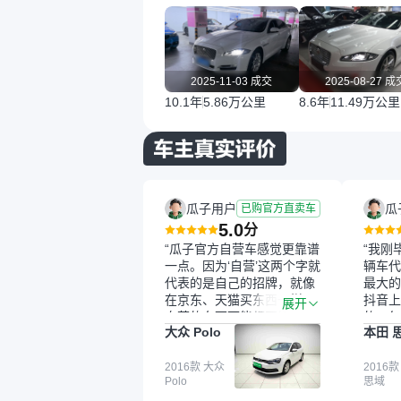
2025-11-03 成交
2025-08-27 成
10.1年
5.86万公里
8.6年
11.49万公里
瓜子用户
瓜
已购官方直卖车
5.0
分
“瓜子官方自营车感觉更靠谱
“我刚
一点。因为‘自营’这两个字就
辆车代
代表的是自己的招牌，就像
最大的
在京东、天猫买东西一样，
抖音上
展开
自营的东西可能都要好一
的。每
大众 Polo
本田 
点。就是这种刻板印象吧。
这个让
一开始买二手车的时候，我
车全凭
确实有担心过事故车、泡水
2016款 大众
买。我
2016款
Polo
思域
车这些问题。瓜子的检测报
色，过