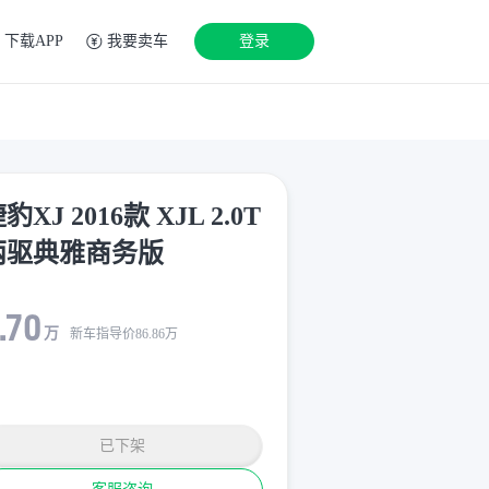
下载APP
我要卖车
登录
豹XJ 2016款 XJL 2.0T
两驱典雅商务版
.70
万
新车指导价
86.86
万
已下架