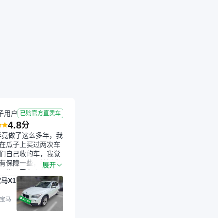
子用户
已购官方直卖车
4.8
分
毕竟做了这么多年，我
在瓜子上买过两次车
们自己收的车，我觉
有保障一些，检测会
展开
一些。平台自己收上
马X1
的车，应该更可靠。
是宝马X1，主要看中
格和公里数比较合
 宝马
外，瓜子承诺无火