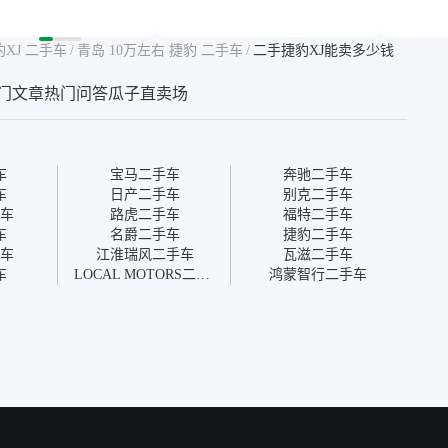
然价格比我心理预期
年的车，公里数9万多，符
烧、无
点，但瓜子这么大的
合我的要求，颜色也是我喜
表，在
车价贵点也正常，毕
欢的浅色。瓜子能做线上分
更有保
豹XJ 二手车
/
青岛 10万左右 捷豹 二手车
/
二手捷豹XJ能卖多少钱
障。其他平台上很多
期，这一点很便捷，其他平
一个售
第三方检测报告，不
台的分期需要到当地办理，
全、更
门文章
热门问答
瓜子直卖场
瓜子有检测有售后，
线上办不了，这是瓜子最核
那么好
钱买个放心。从个人
心的额外价值。虽然我砍过
的。售
车，价格比车商那便
一次价没成功，但不会影响
中的比
况也有检测报告，很
对瓜子的信任。能接受瓜子
十。个
”
比线下贵1000-2000元，因
自己联
车
宝马二手车
奔驰二手车
为瓜子有质保，车子出小毛
过但没
车
日产二手车
别克二手车
病维修更有保障。”
点了议
车
路虎二手车
福特二手车
信帮我
车
名爵二手车
捷豹二手车
价，最
车
江淮瑞风二手车
瓦滋二手车
优惠券
车
LOCAL MOTORS二手车
鸿蒙智行二手车
块钱成