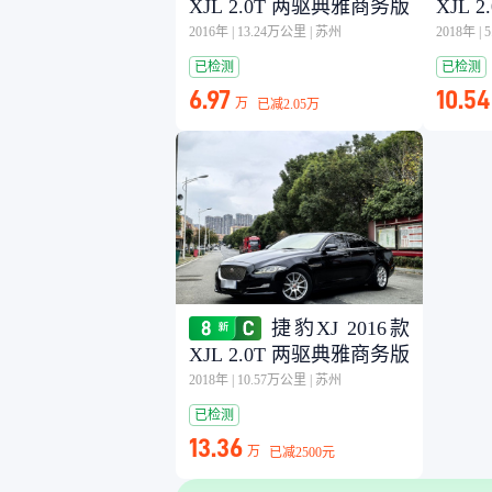
XJL 2.0T 两驱典雅商务版
XJL 
2016年
|
13.24万公里
|
苏州
2018年
|
已检测
已检测
6.97
10.54
万
已减
2.05万
捷豹XJ 2016款
XJL 2.0T 两驱典雅商务版
2018年
|
10.57万公里
|
苏州
已检测
13.36
万
已减
2500元