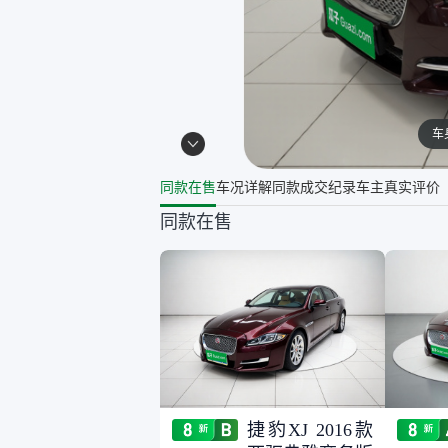
车
同款在售
车况详解
同款成交纪录
车主真实评价
同款在售
捷豹XJ 2016款