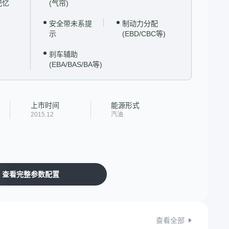
记忆
(气帘)
安全带未系提
制动力分配
示
(EBD/CBC等)
刹车辅助
(EBA/BAS/BA等)
上市时间
能源形式
2015.12
汽油
查看完整参数配置
查看全部