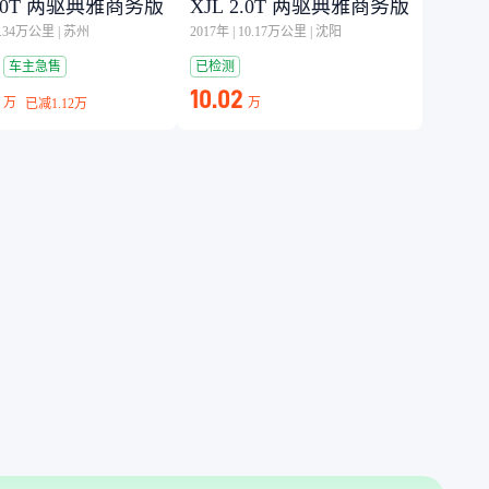
2.0T 两驱典雅商务版
XJL 2.0T 两驱典雅商务版
5.34万公里
|
苏州
2017年
|
10.17万公里
|
沈阳
车主急售
已检测
10.02
万
万
已减
1.12万