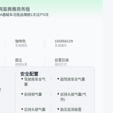
0T 两驱典雅商务版
A
基础车况极品
理赔1次
过户0次
咖啡色
165856129
车身颜色
车源编号
国五
前置后驱
排放标准
驱动方式
安全配置
驾驶座安全气
副驾驶安全气囊
囊
盘
前排侧气囊
前排头部气囊(气
帘)
后排头部气囊
胎压监测装置