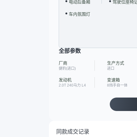
电动后备厢
驾驶位座椅
车内氛围灯
全部参数
厂商
生产方式
捷豹(进口)
进口
发动机
变速箱
2.0T 240马力 L4
8挡手自一体
同款成交记录