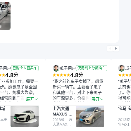
交
子用户
瓜子用户
瓜
已购个人直卖车
使用线上分期购车
4.8
4.8
分
分
毕业参加工作，需要一
“我之前的车子卖掉了，想重
“瓜子
步。感觉瓜子是全国
新买一辆车。主要看了瓜子
之前也
平台，规模大靠谱，
和其他平台，对比下来瓜子
了。你
经常刷到广告，挺火
的车源更多，价格也更符合
得可能
展开
展开
辆车都有检测报告，
我的预期。之前卖车来过瓜
更过关
思域
上汽大通
宝马 宝
我很放心。去外面买
子，虽然价格没谈成，但
来再卖
MAXUS 大
卖家一张嘴，不敢
APP一直留着。瓜子毕竟是
我买的
通G10
买了本田思域，白
 本田
大平台，整体印象还好。我
2018款 上汽
它的价
2013款
大通MAXUS
宝马X1
户次数少，公里数符
最终买了一台上汽大通，18
适。另
大通G10