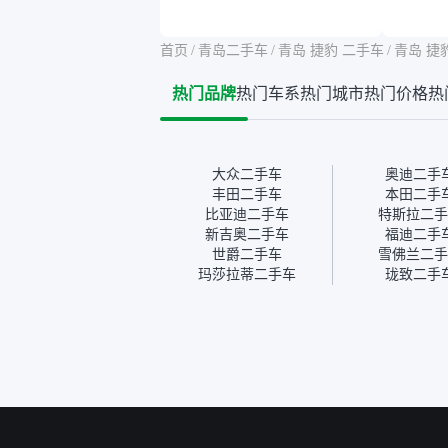
告其实并不能完全打消顾
合，虽
虑，因为我也听说过一些报
略高一
告造假或者没检测出来的情
平台，
首页
/
青岛二手车
/
青岛 捷豹 二手车
/
青岛 捷
况。我拿到你们的信息之
竟有保
后，自己又在线上去做了一
车没有
热门品牌
热门车系
热门城市
热门价格
热
些报告查询（用了其他平
敢买。
台），同时也找了朋友帮忙
多花点
线下看车。结果跟你们的报
手里买
告是符合的，所以这次车况
宜，车
没问题。购车流程挺快的，
透明。
大众二手车
奥迪二手
我第一天看车，第二天你们
丰田二手车
本田二手
就约我到店，我第三天去提
比亚迪二手车
特斯拉二手
的车。去之前我提前跟交接
新吉奥二手车
福迪二手
人员说好，到了之后要当着
世爵二手车
雪佛兰二手
我的面再做一次复检，你们
玛莎拉蒂二手车
珑致二手
也安排了师傅，服务可以，
速度很快。体验下来自营车
的感觉是要比个人车好一
点。个人车主观性比较强，
价格超出卖家的心理预期
后，他可能直接就下架不卖
了。而自营车你们有最大的
让步权利，还会再跟我协
商，主动权在平台手里。”