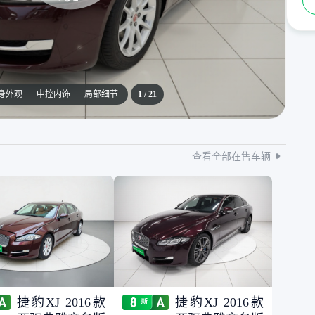
身外观
中控内饰
局部细节
1
/
21
查看全部在售车辆
捷豹XJ 2016款
捷豹XJ 2016款