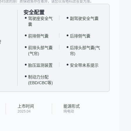
地4S店的原厂质保政策存在差异，请您以当地4s店答复为准。
安全配置
驾驶座安全气
副驾驶安全气囊
囊
前排侧气囊
后排侧气囊
警
前排头部气囊
后排头部气囊(气
(气帘)
帘)
胎压监测装置
安全带未系提示
制动力分配
(EBD/CBC等)
上市时间
能源形式
2025.04
纯电动