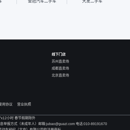
车
金冠汽车二手车
大发二手车
线下门店
苏州直卖场
成都直卖场
北京直卖场
使用协议
营业执照
 7x12小时 春节假期除外
方式（未成年人）邮箱:jubao@guazi.com 电话:010-89191670
旧机动车经纪（北京）有限公司的注册商标。