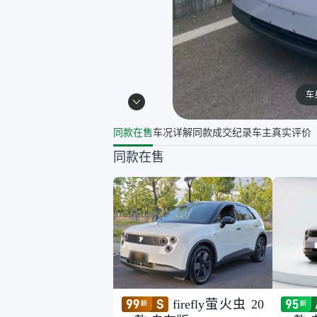
车
同款在售
车况详解
同款成交纪录
车主真实评价
同款在售
firefly萤火虫 20