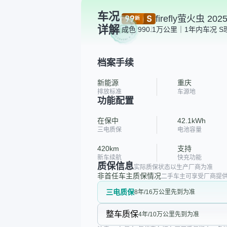
车况
firefly萤火虫 2
详解
成色 99
0.1万公里｜1年内
车况 S
档案手续
新能源
重庆
排放标准
车源地
功能配置
在保中
42.1kWh
三电质保
电池容量
420km
支持
新车续航
快充功能
质保信息
实际质保状态以生产厂商为准
非首任车主质保情况
二手车主可享受厂商提供
三电质保
8年/16万公里先到为准
整车质保
4年/10万公里先到为准