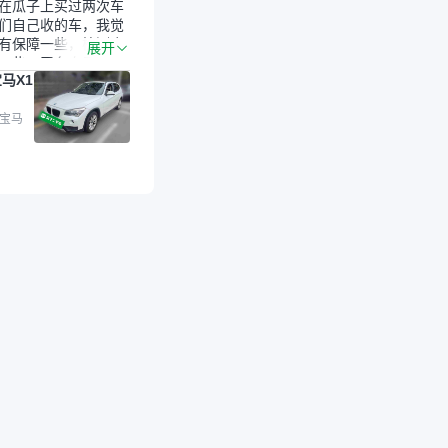
在瓜子上买过两次车
们自己收的车，我觉
有保障一些，检测会
展开
一些。平台自己收上
马X1
的车，应该更可靠。
是宝马X1，主要看中
格和公里数比较合
 宝马
外，瓜子承诺无火
事故、无泡水、无调
平台自营上面买应该
障。二手车肯定需要
后保障，这样更安
放心，不像新车车况
，剐蹭风险还是挺大
后保障在我买车决策
重能占到百分之七八
人车源的话，需要我
系卖家，我试着联系
人回我；而自营车我
价，就有销售加我微
谈价。自营车我讲过
后是通过花一块钱买
的方式，便宜了800
交。”