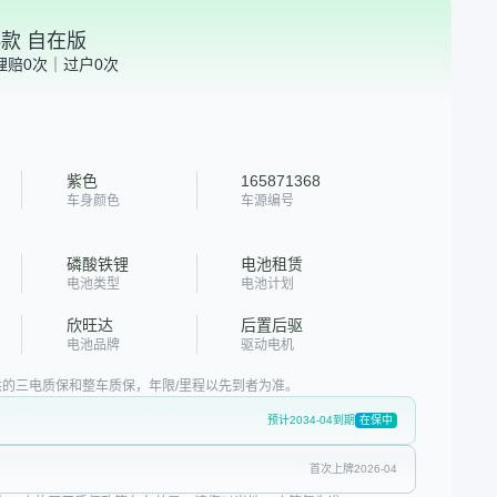
025款 自在版
理赔0次｜过户0次
紫色
165871368
车身颜色
车源编号
磷酸铁锂
电池租赁
电池类型
电池计划
欣旺达
后置后驱
电池品牌
驱动电机
的三电质保和整车质保，年限/里程以先到者为准。
预计2034-04到期
在保中
首次上牌2026-04