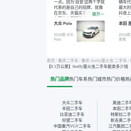
一点。因为‘自营’这两个字就
辆车代
代表的是自己的招牌，就像
最大的
在京东、天猫买东西一样，
抖音上
展开
自营的东西可能都要好一
的。每
大众 Polo
本田 
点。就是这种刻板印象吧。
这个让
一开始买二手车的时候，我
车全凭
确实有担心过事故车、泡水
2016款 大众
买。我
2016款
Polo
思域
车这些问题。瓜子的检测报
色，过
告其实并不能完全打消顾
合，虽
虑，因为我也听说过一些报
略高一
告造假或者没检测出来的情
平台，
首页
/
重庆二手车
/
重庆 firefly萤火虫 二手车
/
况。我拿到你们的信息之
竟有保
【0.1万公里】firefly萤火虫二手车能卖多少钱
后，自己又在线上去做了一
车没有
些报告查询（用了其他平
敢买。
热门品牌
热门车系
热门城市
热门价格
热
台），同时也找了朋友帮忙
多花点
线下看车。结果跟你们的报
手里买
告是符合的，所以这次车况
宜，车
没问题。购车流程挺快的，
透明。
我第一天看车，第二天你们
大众二手车
奥迪二手
就约我到店，我第三天去提
丰田二手车
本田二手
的车。去之前我提前跟交接
比亚迪二手车
特斯拉二手
人员说好，到了之后要当着
仰望二手车
新吉奥二手
我的面再做一次复检，你们
中国重汽VGV二手车
江汽集团二
也安排了师傅，服务可以，