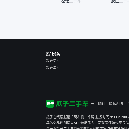
橙仕二手车
欧拉二手
速度很快。体验下来自营车
的感觉是要比个人车好一
点。个人车主观性比较强，
价格超出卖家的心理预期
后，他可能直接就下架不卖
了。而自营车你们有最大的
让步权利，还会再跟我协
商，主动权在平台手里。”
热门分类
我要买车
我要卖车
关于我们
隐私声明
瓜子在线客服请扫码右侧二维码 服务时间 9:00-21:00
具体交易规则请以APP端展示为主
互联网违法或不良信息举报
瓜子®/瓜子二手车®等带有®标记的内容均是车好多