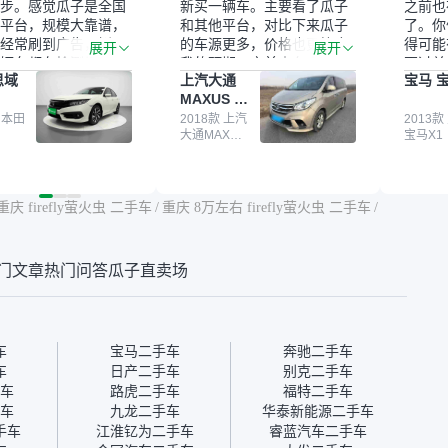
步。感觉瓜子是全国
新买一辆车。主要看了瓜子
之前也
平台，规模大靠谱，
和其他平台，对比下来瓜子
了。你
经常刷到广告，挺火
的车源更多，价格也更符合
得可能
展开
展开
辆车都有检测报告，
我的预期。之前卖车来过瓜
更过关
思域
上汽大通
宝马 宝
我很放心。去外面买
子，虽然价格没谈成，但
来再卖
MAXUS 大
卖家一张嘴，不敢
APP一直留着。瓜子毕竟是
我买的
通G10
买了本田思域，白
 本田
大平台，整体印象还好。我
2018款 上汽
它的价
2013款
大通MAXUS
宝马X1
户次数少，公里数符
最终买了一台上汽大通，18
适。另
大通G10
然价格比我心理预期
年的车，公里数9万多，符
烧、无
点，但瓜子这么大的
合我的要求，颜色也是我喜
表，在
车价贵点也正常，毕
欢的浅色。瓜子能做线上分
更有保
重庆 firefly萤火虫 二手车
/
重庆 8万左右 firefly萤火虫 二手车
/
障。其他平台上很多
期，这一点很便捷，其他平
一个售
第三方检测报告，不
台的分期需要到当地办理，
全、更
瓜子有检测有售后，
线上办不了，这是瓜子最核
那么好
门文章
热门问答
瓜子直卖场
钱买个放心。从个人
心的额外价值。虽然我砍过
的。售
车，价格比车商那便
一次价没成功，但不会影响
中的比
况也有检测报告，很
对瓜子的信任。能接受瓜子
十。个
”
比线下贵1000-2000元，因
自己联
为瓜子有质保，车子出小毛
过但没
车
宝马二手车
奔驰二手车
病维修更有保障。”
点了议
车
日产二手车
别克二手车
信帮我
车
路虎二手车
福特二手车
价，最
车
九龙二手车
华泰新能源二手车
优惠券
手车
江淮钇为二手车
睿蓝汽车二手车
块钱成