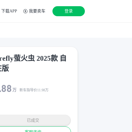
下载APP
我要卖车
登录
irefly萤火虫 2025款 自
在版
.88
万
新车指导价
11.98
万
已成交