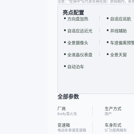
注意：“在保中”仅代表车辆在原厂质保期内，各
亮点配置
方向盘加热
自适应巡航
自适应远近光
并线辅助
全景摄像头
车道偏离预
全液晶仪表盘
全景天窗
自动泊车
全部参数
厂商
生产方式
firefly萤火虫
国产
变速箱
车身形式
电动车单速变速箱
5门5座两厢车