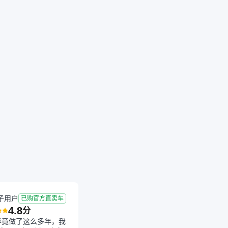
成交
2026-07-14 成交
1.1年
2.62万公里
子用户
已购官方直卖车
4.8
分
毕竟做了这么多年，我