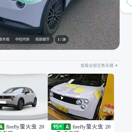
身外观
中控内饰
局部细节
1
/
28
查看全部在售车辆
firefly萤火虫 20
firefly萤火虫 20