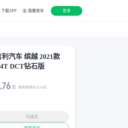
下载APP
我要卖车
登录
利汽车 缤越 2021款
.4T DCT钻石版
.76
万
新车指导价
10.54
万
已成交