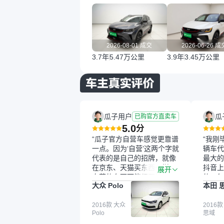
2026-08-01 成交
2026-06-26 成
3.7年
5.47万公里
3.9年
3.45万公里
瓜子用户
瓜
已购官方直卖车
5.0
分
“瓜子官方自营车感觉更靠谱
“我刚
一点。因为‘自营’这两个字就
辆车代
代表的是自己的招牌，就像
最大的
在京东、天猫买东西一样，
抖音上
展开
自营的东西可能都要好一
的。每
大众 Polo
本田 
点。就是这种刻板印象吧。
这个让
一开始买二手车的时候，我
车全凭
确实有担心过事故车、泡水
2016款 大众
买。我
2016款
Polo
思域
车这些问题。瓜子的检测报
色，过