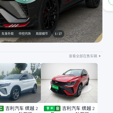
车身外观
中控内饰
局部细节
1
/
27
查看全部在售车辆
吉利汽车 缤越 2
吉利汽车 缤越 2