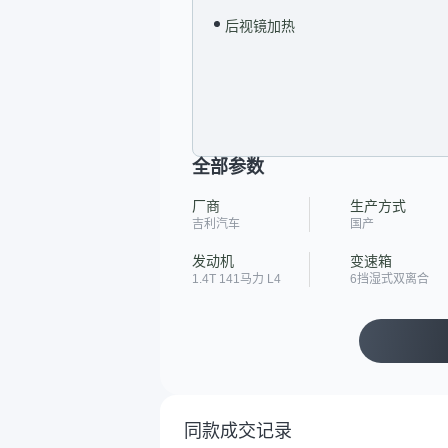
后视镜加热
全部参数
厂商
生产方式
吉利汽车
国产
发动机
变速箱
1.4T 141马力 L4
6挡湿式双离合
同款成交记录