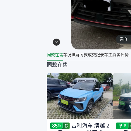
实拍
同款在售
车况详解
同款成交纪录
车主真实评价
同款在售
吉利汽车 缤越 2