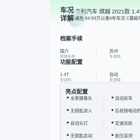
车况
吉利汽车 缤越 2021款 1.
详解
成色 9
4.93万公里
4年
车况 C
基础
档案手续
国六
苏州
排放标准
车源地
功能配置
1.4T
自动
发动机
变速箱
亮点配置
全景摄像头
自动驻车
无钥匙进入
后视镜电动
自动头灯
定速巡航
无钥匙启动
胎压监测