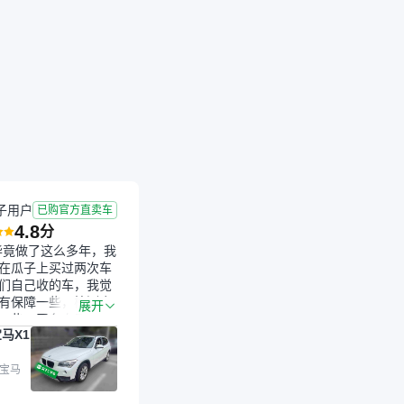
成交
2026-03-26 成交
4.5年
1.37万公里
子用户
已购官方直卖车
4.8
分
毕竟做了这么多年，我
在瓜子上买过两次车
们自己收的车，我觉
有保障一些，检测会
展开
一些。平台自己收上
马X1
的车，应该更可靠。
是宝马X1，主要看中
格和公里数比较合
 宝马
外，瓜子承诺无火