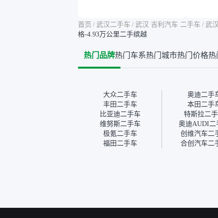
告其实并不能完全打消顾
合，虽
虑，因为我也听说过一些报
略高一
告造假或者没检测出来的情
平台，
首页
/
武汉二手车
/
武汉 吉利汽车 二手车
/
武汉
况。我拿到你们的信息之
竟有保
格-4.93万公里二手缤越
后，自己又在线上去做了一
车没有
些报告查询（用了其他平
敢买。
热门品牌
热门车系
热门城市
热门价格
热
台），同时也找了朋友帮忙
多花点
线下看车。结果跟你们的报
手里买
告是符合的，所以这次车况
宜，车
没问题。购车流程挺快的，
透明。
我第一天看车，第二天你们
大众二手车
奥迪二手
就约我到店，我第三天去提
丰田二手车
本田二手
的车。去之前我提前跟交接
比亚迪二手车
特斯拉二手
人员说好，到了之后要当着
维努斯二手车
奥迪AUDI
我的面再做一次复检，你们
极氪二手车
创维汽车二
也安排了师傅，服务可以，
福田二手车
合创汽车二
速度很快。体验下来自营车
的感觉是要比个人车好一
点。个人车主观性比较强，
价格超出卖家的心理预期
后，他可能直接就下架不卖
了。而自营车你们有最大的
让步权利，还会再跟我协
商，主动权在平台手里。”