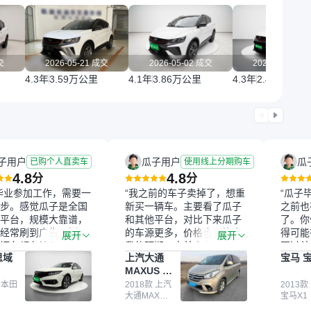
交
2026-05-21 成交
2026-05-02 成交
2026-04-09 
4.3年
3.59万公里
4.1年
3.86万公里
4.3年
2.48万公里
子用户
瓜子用户
瓜
已购个人直卖车
使用线上分期购车
4.8
4.8
分
分
毕业参加工作，需要一
“我之前的车子卖掉了，想重
“瓜子
步。感觉瓜子是全国
新买一辆车。主要看了瓜子
之前也
平台，规模大靠谱，
和其他平台，对比下来瓜子
了。你
经常刷到广告，挺火
的车源更多，价格也更符合
得可能
展开
展开
辆车都有检测报告，
我的预期。之前卖车来过瓜
更过关
思域
上汽大通
宝马 宝
我很放心。去外面买
子，虽然价格没谈成，但
来再卖
MAXUS 大
卖家一张嘴，不敢
APP一直留着。瓜子毕竟是
我买的
通G10
买了本田思域，白
 本田
大平台，整体印象还好。我
2018款 上汽
它的价
2013款
大通MAXUS
宝马X1
户次数少，公里数符
最终买了一台上汽大通，18
适。另
大通G10