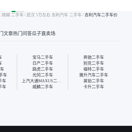
然价格比我心理预期
年的车，公里数9万多，符
烧、无
点，但瓜子这么大的
合我的要求，颜色也是我喜
表，在
车价贵点也正常，毕
欢的浅色。瓜子能做线上分
更有保
 缤越 二手车
/
武汉 5万左右 吉利汽车 二手车
/
吉利汽车二手车价
障。其他平台上很多
期，这一点很便捷，其他平
一个售
第三方检测报告，不
台的分期需要到当地办理，
全、更
瓜子有检测有售后，
线上办不了，这是瓜子最核
那么好
门文章
热门问答
瓜子直卖场
钱买个放心。从个人
心的额外价值。虽然我砍过
的。售
车，价格比车商那便
一次价没成功，但不会影响
中的比
况也有检测报告，很
对瓜子的信任。能接受瓜子
十。个
”
比线下贵1000-2000元，因
自己联
为瓜子有质保，车子出小毛
过但没
车
宝马二手车
奔驰二手车
病维修更有保障。”
点了议
车
日产二手车
别克二手车
信帮我
车
路虎二手车
福特二手车
价，最
二手车
光冈二手车
雅升汽车二手车
优惠券
手车
上汽大通MAXUS二手车
昊铂二手车
块钱成
手车
威麟二手车
卡升二手车