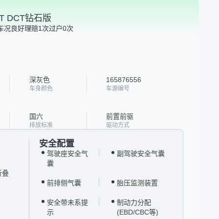
4T DCT钻石版
车况良好
理赔1次
过户0次
深灰色
165876556
车身颜色
车源编号
国六
前置前驱
排放标准
驱动方式
安全配置
驾驶座安全气
副驾驶安全气囊
囊
折叠
前排侧气囊
胎压监测装置
安全带未系提
制动力分配
示
(EBD/CBC等)