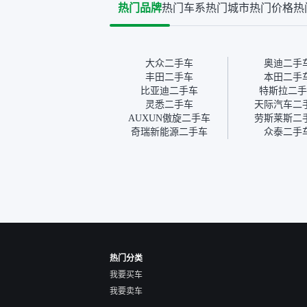
热门品牌
热门车系
热门城市
热门价格
热
些报告查询（用了其他平
敢买。
台），同时也找了朋友帮忙
多花点
线下看车。结果跟你们的报
手里买
告是符合的，所以这次车况
宜，车
没问题。购车流程挺快的，
透明。
大众二手车
奥迪二手
我第一天看车，第二天你们
丰田二手车
本田二手
就约我到店，我第三天去提
比亚迪二手车
特斯拉二手
的车。去之前我提前跟交接
灵悉二手车
天际汽车二
人员说好，到了之后要当着
AUXUN傲旋二手车
劳斯莱斯二
我的面再做一次复检，你们
奇瑞新能源二手车
众泰二手
也安排了师傅，服务可以，
速度很快。体验下来自营车
的感觉是要比个人车好一
点。个人车主观性比较强，
价格超出卖家的心理预期
后，他可能直接就下架不卖
了。而自营车你们有最大的
让步权利，还会再跟我协
商，主动权在平台手里。”
热门分类
我要买车
我要卖车