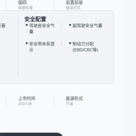
国四
前置前驱
排放标准
驱动方式
安全配置
折叠
驾驶座安全气
副驾驶安全气囊
囊
安全带未系提
制动力分配
示
(EBD/CBC等)
上市时间
能源形式
2010.08
汽油