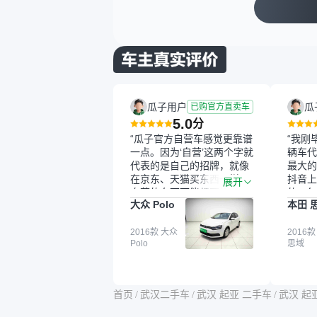
瓜子用户
瓜
已购官方直卖车
5.0
分
“瓜子官方自营车感觉更靠谱
“我刚
一点。因为‘自营’这两个字就
辆车代
代表的是自己的招牌，就像
最大的
在京东、天猫买东西一样，
抖音上
展开
自营的东西可能都要好一
的。每
大众 Polo
本田 
点。就是这种刻板印象吧。
这个让
一开始买二手车的时候，我
车全凭
确实有担心过事故车、泡水
2016款 大众
买。我
2016款
Polo
思域
车这些问题。瓜子的检测报
色，过
告其实并不能完全打消顾
合，虽
虑，因为我也听说过一些报
略高一
告造假或者没检测出来的情
平台，
首页
/
武汉二手车
/
武汉 起亚 二手车
/
武汉 起
况。我拿到你们的信息之
竟有保
后，自己又在线上去做了一
车没有