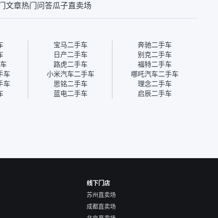
门文章
热门问答
瓜子直卖场
瓜子有检测有售后，
线上办不了，这是瓜子最核
那么好
钱买个放心。从个人
心的额外价值。虽然我砍过
的。售
车，价格比车商那便
一次价没成功，但不会影响
中的比
况也有检测报告，很
对瓜子的信任。能接受瓜子
十。个
”
比线下贵1000-2000元，因
自己联
车
宝马二手车
奔驰二手车
为瓜子有质保，车子出小毛
过但没
车
日产二手车
别克二手车
病维修更有保障。”
点了议
车
路虎二手车
福特二手车
信帮我
手车
小米汽车二手车
哪吒汽车二手车
价，最
手车
思铭二手车
理念二手车
优惠券
车
蓝电二手车
启辰二手车
块钱成
线下门店
苏州直卖场
成都直卖场