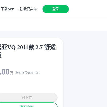
下载APP
我要卖车
登录
亚VQ 2011款 2.7 舒适
版
.00
万
新车指导价
29.93
万
已下架