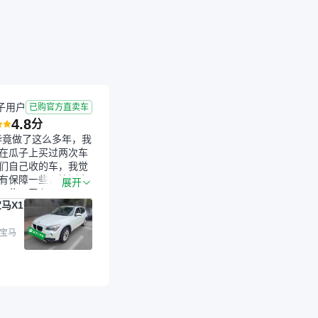
子用户
已购官方直卖车
4.8
分
毕竟做了这么多年，我
在瓜子上买过两次车
们自己收的车，我觉
有保障一些，检测会
展开
一些。平台自己收上
马X1
的车，应该更可靠。
是宝马X1，主要看中
格和公里数比较合
 宝马
外，瓜子承诺无火
事故、无泡水、无调
平台自营上面买应该
障。二手车肯定需要
后保障，这样更安
放心，不像新车车况