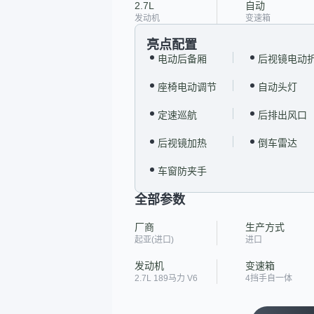
2.7L
自动
发动机
变速箱
亮点配置
电动后备厢
后视镜电动
座椅电动调节
自动头灯
定速巡航
后排出风口
后视镜加热
倒车雷达
车窗防夹手
全部参数
厂商
生产方式
起亚(进口)
进口
发动机
变速箱
2.7L 189马力 V6
4挡手自一体