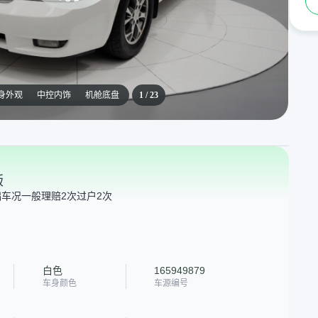
身外观
中控内饰
机舱底盘
1
/
23
版
础车况一般
理赔2次
过户2次
白色
165949879
车身颜色
车源编号