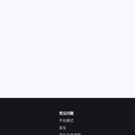
，剐蹭风险还是挺大
后保障在我买车决策
重能占到百分之七八
人车源的话，需要我
系卖家，我试着联系
人回我；而自营车我
价，就有销售加我微
谈价。自营车我讲过
后是通过花一块钱买
的方式，便宜了800
交。”
常见问题
平台模式
卖车