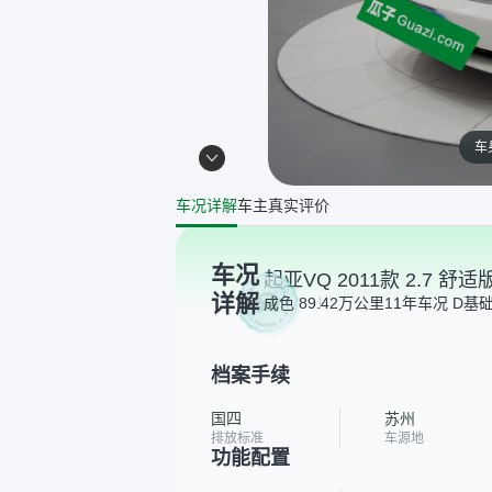
车
车况详解
车主真实评价
车况
起亚VQ 2011款 2.7 舒适
详解
成色 8
9.42万公里
11年
车况 D
基
档案手续
国四
苏州
排放标准
车源地
功能配置