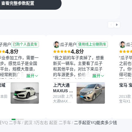
查看完整参数配置
子用户
瓜子用户
瓜
已购个人直卖车
使用线上分期购车
4.8
4.8
分
分
毕业参加工作，需要一
“我之前的车子卖掉了，想重
“瓜子
步。感觉瓜子是全国
新买一辆车。主要看了瓜子
之前也
平台，规模大靠谱，
和其他平台，对比下来瓜子
了。你
经常刷到广告，挺火
的车源更多，价格也更符合
得可能
展开
展开
辆车都有检测报告，
我的预期。之前卖车来过瓜
更过关
思域
上汽大通
宝马 宝
我很放心。去外面买
子，虽然价格没谈成，但
来再卖
MAXUS 大
卖家一张嘴，不敢
APP一直留着。瓜子毕竟是
我买的
通G10
买了本田思域，白
 本田
大平台，整体印象还好。我
2018款 上汽
它的价
2013款
大通MAXUS
宝马X1
户次数少，公里数符
最终买了一台上汽大通，18
适。另
大通G10
然价格比我心理预期
年的车，公里数9万多，符
烧、无
点，但瓜子这么大的
合我的要求，颜色也是我喜
表，在
车价贵点也正常，毕
欢的浅色。瓜子能做线上分
更有保
亚VQ 二手车
/
武汉 3万左右 起亚 二手车
/
二手起亚VQ能卖多少钱
障。其他平台上很多
期，这一点很便捷，其他平
一个售
第三方检测报告，不
台的分期需要到当地办理，
全、更