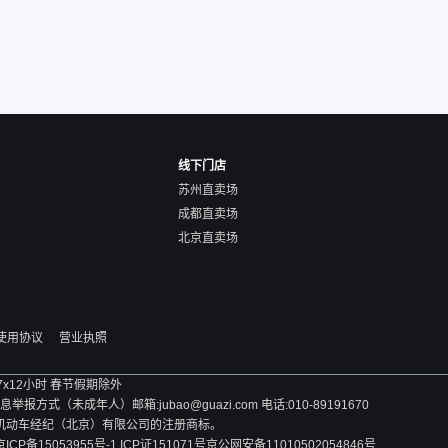
线下门店
苏州直卖场
成都直卖场
北京直卖场
使用协议
营业执照
 7x12小时 春节假期除外
方式（未成年人）邮箱:jubao@guazi.com 电话:010-89191670
旧机动车经纪（北京）有限公司的注册商标。
京ICP备15053955号-1 ICP证151071号
京公网安备11010502054846号