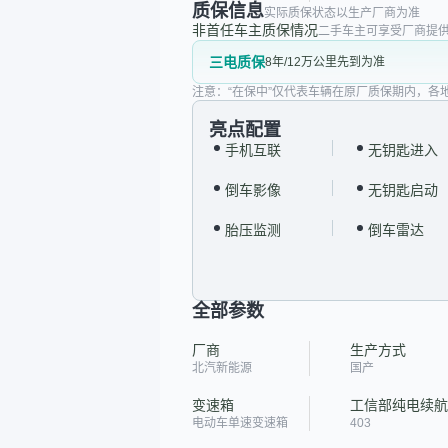
质保信息
实际质保状态以生产厂商为准
非首任车主质保情况
二手车主可享受厂商提供
三电质保
8年/12万公里先到为准
注意：“在保中”仅代表车辆在原厂质保期内，各
亮点配置
手机互联
无钥匙进入
倒车影像
无钥匙启动
胎压监测
倒车雷达
全部参数
厂商
生产方式
北汽新能源
国产
变速箱
工信部纯电续航里
电动车单速变速箱
403