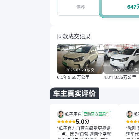
647
保养
同款成交记录
2026-07-29 成交
2026-07-23 成
6.1年
9.55万公里
4.8年
3.35万公里
瓜子用户
瓜
已购官方直卖车
5.0
分
“瓜子官方自营车感觉更靠谱
“我刚
一点。因为‘自营’这两个字就
辆车代