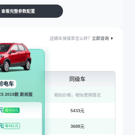
查看完整参数配置
这辆车保值率怎么样？
立即咨询
同级车
前电车
5 2019款 新尚版
相似价格，相似使用情况
4元
省459元
5433元
元
省481元
3688元