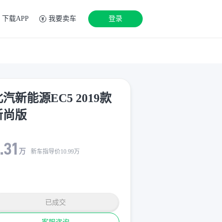
下载APP
我要卖车
登录
汽新能源EC5 2019款
新尚版
.31
万
新车指导价
10.99
万
已成交