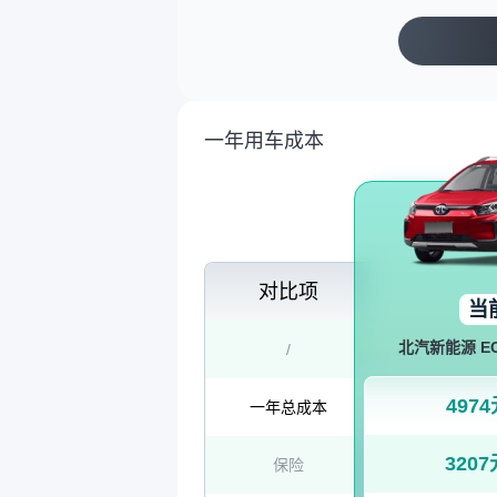
一年用车成本
对比项
当
北汽新能源 EC
/
497
一年总成本
3207
保险