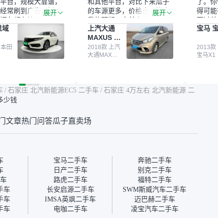
平台，规模大靠谱，
和其他平台，对比下来瓜子
了。你
经常刷到广告，挺火
的车源更多，价格也更符合
得可能
展开
展开
辆车都有检测报告，
我的预期。之前卖车来过瓜
更过关
思域
上汽大通
宝马 宝
我很放心。去外面买
子，虽然价格没谈成，但
来再卖
MAXUS 大
卖家一张嘴，不敢
APP一直留着。瓜子毕竟是
我买的
通G10
买了本田思域，白
 本田
大平台，整体印象还好。我
2018款 上汽
它的价
2013款
大通MAXUS
宝马X1
户次数少，公里数符
最终买了一台上汽大通，18
适。另
大通G10
然价格比我心理预期
年的车，公里数9万多，符
烧、无
点，但瓜子这么大的
合我的要求，颜色也是我喜
表，在
车价贵点也正常，毕
欢的浅色。瓜子能做线上分
更有保
车
/
石家庄 北汽新能源EC5 二手车
/
石家庄 4万左右 北汽新能源 二
障。其他平台上很多
期，这一点很便捷，其他平
一个售
卖多少钱
第三方检测报告，不
台的分期需要到当地办理，
全、更
瓜子有检测有售后，
线上办不了，这是瓜子最核
那么好
门文章
热门问答
瓜子直卖场
钱买个放心。从个人
心的额外价值。虽然我砍过
的。售
车，价格比车商那便
一次价没成功，但不会影响
中的比
况也有检测报告，很
对瓜子的信任。能接受瓜子
十。个
”
比线下贵1000-2000元，因
自己联
为瓜子有质保，车子出小毛
过但没
车
宝马二手车
奔驰二手车
病维修更有保障。”
点了议
车
日产二手车
别克二手车
信帮我
车
路虎二手车
福特二手车
价，最
手车
长安启源二手车
SWM斯威汽车二手车
优惠券
手车
IMSA英飒二手车
迈巴赫二手车
块钱成
手车
电咖二手车
凌宝汽车二手车