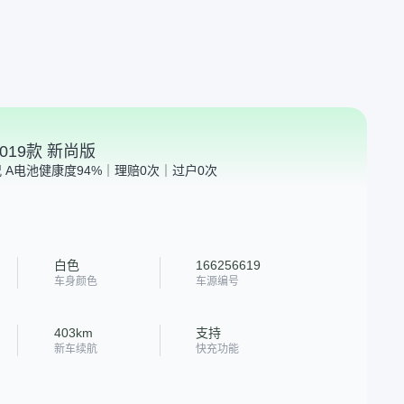
019款 新尚版
 A
电池健康度94%｜理赔0次｜过户0次
白色
166256619
车身颜色
车源编号
403km
支持
新车续航
快充功能