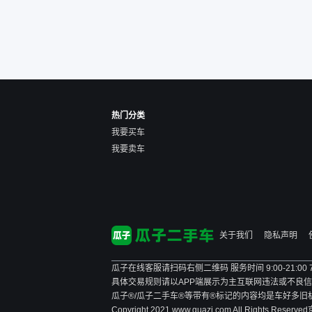
的感觉是要比个人车好一
点。个人车主观性比较强，
价格超出卖家的心理预期
后，他可能直接就下架不卖
了。而自营车你们有最大的
让步权利，还会再跟我协
商，主动权在平台手里。”
热门分类
我要买车
我要卖车
关于我们
隐私声明
瓜子在线客服请扫码右侧二维码 服务时间 9:00-21:00
具体交易规则请以APP端展示为主
互联网违法或不良信息举报
瓜子®/瓜子二手车®等带有®标记的内容均是车好多
Copyright 2021 www.guazi.com All Rights Reserved