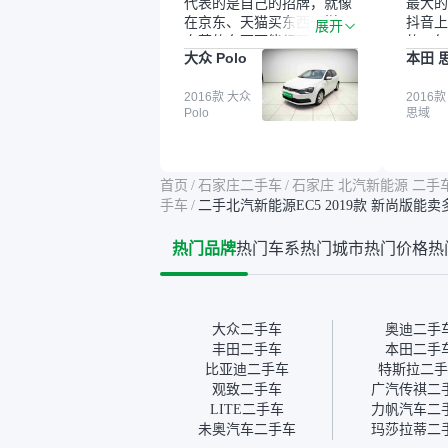
代表的是自己的招牌，就像
最大的
在京东、天猫买东西一样，
抖音上
展开
自营的东西可能都要好一
的。每
大众 Polo
本田 
点。就是这种刻板印象吧。
这个让
一开始买二手车的时候，我
车全凭
确实有担心过事故车、泡水
2016款 大众
买。我
2016款
Polo
思域
车这些问题。瓜子的检测报
色，过
告其实并不能完全打消顾
合，虽
虑，因为我也听说过一些报
略高一
告造假或者没检测出来的情
平台，
首页
/
石家庄二手车
/
石家庄 北汽新能源 二手
况。我拿到你们的信息之
竟有保
手车
/
二手北汽新能源EC5 2019款 新尚版能
后，自己又在线上去做了一
车没有
些报告查询（用了其他平
敢买。
热门品牌
热门车系
热门城市
热门价格
热
台），同时也找了朋友帮忙
多花点
线下看车。结果跟你们的报
手里买
告是符合的，所以这次车况
宜，车
没问题。购车流程挺快的，
透明。
我第一天看车，第二天你们
大众二手车
奥迪二手
就约我到店，我第三天去提
丰田二手车
本田二手
的车。去之前我提前跟交接
比亚迪二手车
特斯拉二手
人员说好，到了之后要当着
观致二手车
广汽传祺二
我的面再做一次复检，你们
LITE二手车
力帆汽车二
也安排了师傅，服务可以，
未奥汽车二手车
玛莎拉蒂二
速度很快。体验下来自营车