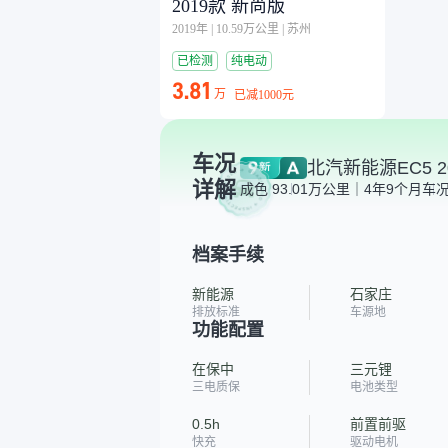
2019款 新尚版
2019年
|
10.59万公里
|
苏州
已检测
纯电动
3.81
万
已减
1000元
车况
北汽新能源EC5 2
详解
成色 9
3.01万公里｜4年9个月
车况
档案手续
新能源
石家庄
排放标准
车源地
功能配置
在保中
三元锂
三电质保
电池类型
0.5h
前置前驱
快充
驱动电机