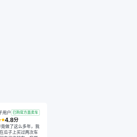
成交
2026-06-16 成交
4.8年
8.16万公里
子用户
已购官方直卖车
4.8
分
毕竟做了这么多年，我
在瓜子上买过两次车