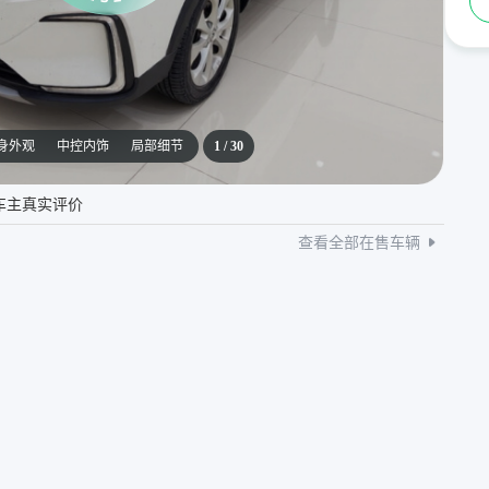
身外观
中控内饰
局部细节
1
/
30
车主真实评价
查看全部在售车辆