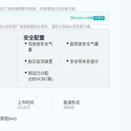
的三电质保和整车质保，年限/里程以先到者为准。
预计2029-10到期
在保中
地4S店的原厂质保政策存在差异，请您以当地4s店答复为准。
安全配置
驾驶座安全气
副驾驶安全气囊
囊
胎压监测装置
安全带未系提示
制动力分配
(EBD/CBC等)
上市时间
能源形式
2019.07
纯电动
程(km)