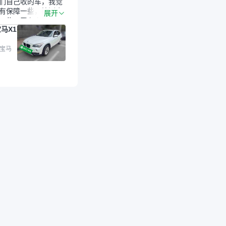
们自己收的车，我觉
有保障一些，检测会
展开
一些。平台自己收上
马X1
的车，应该更可靠。
是宝马X1，主要看中
格和公里数比较合
 宝马
外，瓜子承诺无火
事故、无泡水、无调
平台自营上面买应该
障。二手车肯定需要
后保障，这样更安
放心，不像新车车况
，剐蹭风险还是挺大
后保障在我买车决策
重能占到百分之七八
人车源的话，需要我
系卖家，我试着联系
人回我；而自营车我
价，就有销售加我微
谈价。自营车我讲过
后是通过花一块钱买
的方式，便宜了800
交。”