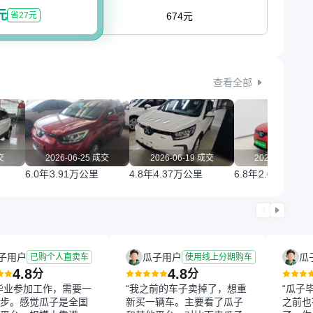
元
省27元
674元
查看全部
交
2026-06-25 成交
2026-06-19 成交
2026-06-16 
6.0年
3.91万公里
4.8年
4.37万公里
6.8年
2.05万公里
子用户
瓜子用户
瓜
已购个人直卖车
使用线上分期购车
4.8
4.8
分
分
毕业参加工作，需要一
“我之前的车子卖掉了，想重
“瓜子
步。感觉瓜子是全国
新买一辆车。主要看了瓜子
之前也