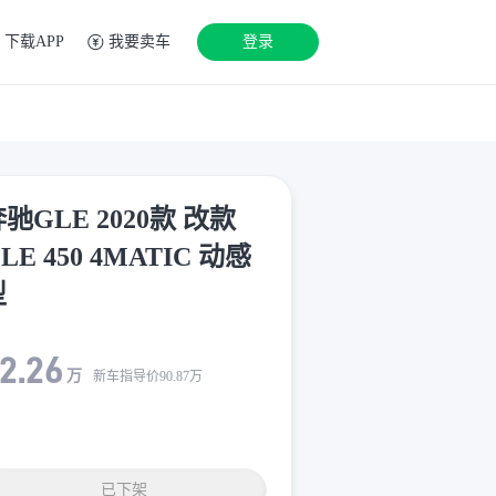
下载APP
我要卖车
登录
驰GLE 2020款 改款
LE 450 4MATIC 动感
型
2.26
万
新车指导价
90.87
万
已下架