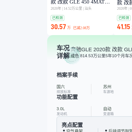
款 改款 GLE 450 4MATIC
款 改款
动感型
2020年
|
14.52万公里
|
汕头
2020年
|
动感
已检测
已检测
30.57
41.15
万
已减
2.08万
车况
奔驰GLE 2020款 改款 GLE
详解
成色 8
14.53万公里
5年10个月
车况
档案手续
国六
苏州
排放标准
车源地
功能配置
3.0L
自动
发动机
变速箱
亮点配置
空气悬架
后排调节副