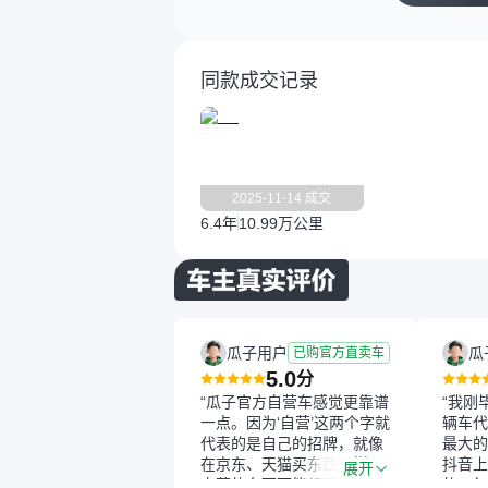
同款成交记录
2025-11-14 成交
6.4年
10.99万公里
瓜子用户
瓜
已购官方直卖车
5.0
分
“瓜子官方自营车感觉更靠谱
“我刚
一点。因为‘自营’这两个字就
辆车代
代表的是自己的招牌，就像
最大的
在京东、天猫买东西一样，
抖音上
展开
自营的东西可能都要好一
的。每