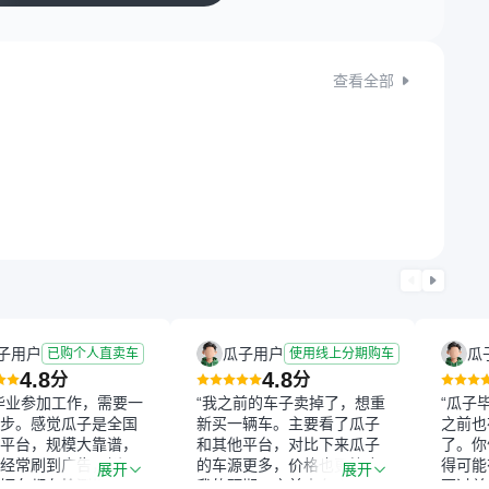
查看全部
子用户
瓜子用户
瓜
已购个人直卖车
使用线上分期购车
4.8
4.8
分
分
毕业参加工作，需要一
“我之前的车子卖掉了，想重
“瓜子
步。感觉瓜子是全国
新买一辆车。主要看了瓜子
之前也
平台，规模大靠谱，
和其他平台，对比下来瓜子
了。你
经常刷到广告，挺火
的车源更多，价格也更符合
得可能
展开
展开
辆车都有检测报告，
我的预期。之前卖车来过瓜
更过关