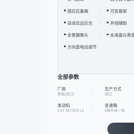
感应后备厢
可变悬架
自适应远近光
并线辅助
全景摄像头
全液晶仪表
方向盘电动调节
全部参数
厂商
生产方式
奔驰(进口)
进口
发动机
变速箱
3.0T 367马力 L6
9挡手自一体