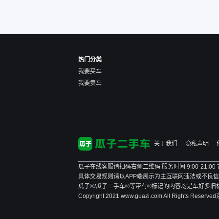
价格超出卖家的心理预期
后，他可能直接就下架不卖
了。而自营车你们有最大的
让步权利，还会再跟我协
商，主动权在平台手里。”
热门分类
我要买车
我要卖车
关于我们
隐私声明
瓜子在线客服请扫码右侧二维码 服务时间 9:00-21:00
具体交易规则请以APP端展示为主
互联网违法或不良信息举报
瓜子®/瓜子二手车®等带有®标记的内容均是车好多
Copyright 2021 www.guazi.com All Rights Reserved