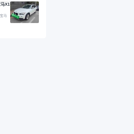
马X1
的车，应该更可靠。
是宝马X1，主要看中
格和公里数比较合
 宝马
外，瓜子承诺无火
事故、无泡水、无调
平台自营上面买应该
障。二手车肯定需要
后保障，这样更安
放心，不像新车车况
，剐蹭风险还是挺大
后保障在我买车决策
重能占到百分之七八
人车源的话，需要我
系卖家，我试着联系
人回我；而自营车我
价，就有销售加我微
谈价。自营车我讲过
后是通过花一块钱买
的方式，便宜了800
交。”