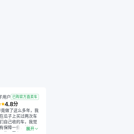
子用户
已购官方直卖车
4.8
分
毕竟做了这么多年，我
在瓜子上买过两次车
们自己收的车，我觉
有保障一些，检测会
展开
一些。平台自己收上