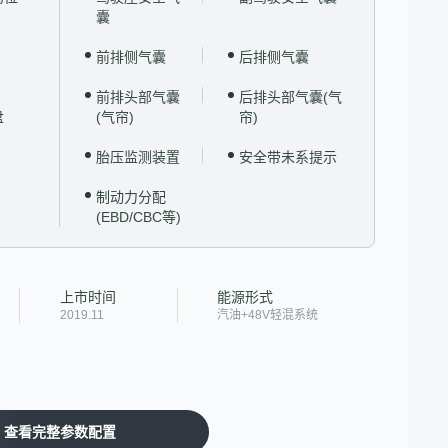
囊
前排侧气囊
后排侧气囊
前排头部气囊
后排头部气囊(气
盘
(气帘)
帘)
胎压监测装置
安全带未系提示
制动力分配
(EBD/CBC等)
上市时间
能源形式
2019.11
汽油+48V轻混系统
查看完整参数配置