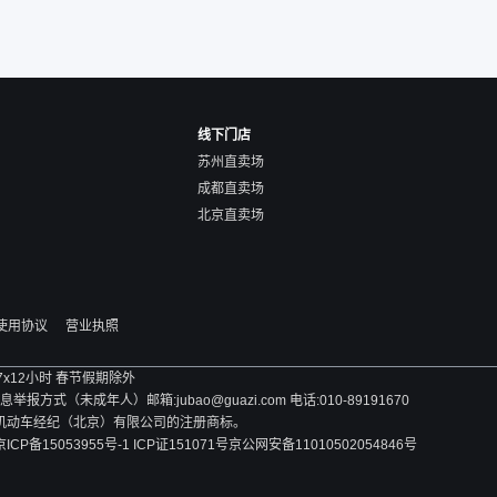
线下门店
苏州直卖场
成都直卖场
北京直卖场
使用协议
营业执照
 7x12小时 春节假期除外
方式（未成年人）邮箱:jubao@guazi.com 电话:010-89191670
旧机动车经纪（北京）有限公司的注册商标。
京ICP备15053955号-1 ICP证151071号
京公网安备11010502054846号