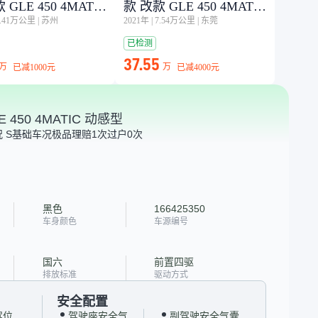
 GLE 450 4MATIC
款 改款 GLE 450 4MATIC
0.41万公里
|
苏州
2021年
|
7.54万公里
|
东莞
型
动感型
已检测
37.55
万
万
已减
1000元
已减
4000元
 450 4MATIC 动感型
 S
基础车况极品
理赔1次
过户0次
黑色
166425350
车身颜色
车源编号
国六
前置四驱
排放标准
驱动方式
安全配置
驾位
驾驶座安全气
副驾驶安全气囊