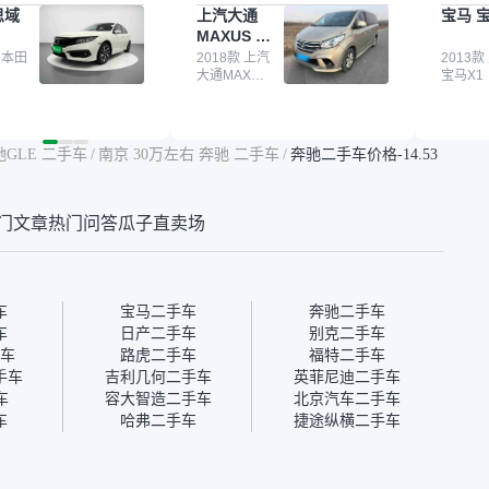
思域
上汽大通
宝马 宝
我很放心。去外面买
子，虽然价格没谈成，但
来再卖
MAXUS 大
卖家一张嘴，不敢
APP一直留着。瓜子毕竟是
我买的
通G10
买了本田思域，白
 本田
大平台，整体印象还好。我
2018款 上汽
它的价
2013款
大通MAXUS
宝马X1
户次数少，公里数符
最终买了一台上汽大通，18
适。另
大通G10
然价格比我心理预期
年的车，公里数9万多，符
烧、无
点，但瓜子这么大的
合我的要求，颜色也是我喜
表，在
车价贵点也正常，毕
欢的浅色。瓜子能做线上分
更有保
驰GLE 二手车
/
南京 30万左右 奔驰 二手车
/
奔驰二手车价格-14.53
障。其他平台上很多
期，这一点很便捷，其他平
一个售
第三方检测报告，不
台的分期需要到当地办理，
全、更
瓜子有检测有售后，
线上办不了，这是瓜子最核
那么好
门文章
热门问答
瓜子直卖场
钱买个放心。从个人
心的额外价值。虽然我砍过
的。售
车，价格比车商那便
一次价没成功，但不会影响
中的比
况也有检测报告，很
对瓜子的信任。能接受瓜子
十。个
”
比线下贵1000-2000元，因
自己联
为瓜子有质保，车子出小毛
过但没
车
宝马二手车
奔驰二手车
病维修更有保障。”
点了议
车
日产二手车
别克二手车
信帮我
车
路虎二手车
福特二手车
价，最
手车
吉利几何二手车
英菲尼迪二手车
优惠券
车
容大智造二手车
北京汽车二手车
块钱成
车
哈弗二手车
捷途纵横二手车