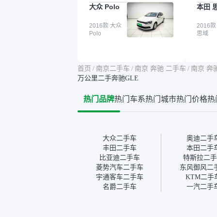
大众 Polo
本田 
点。就是这种刻板印象吧。
这个让
一开始买二手车的时候，我
车全凭
确实有担心过事故车、泡水
2016款 大众
买。我
2016款
Polo
思域
车这些问题。瓜子的检测报
色，过
告其实并不能完全打消顾
合，虽
虑，因为我也听说过一些报
略高一
告造假或者没检测出来的情
平台，
首页
/
南京二手车
/
南京 奔驰 二手车
/
南京 奔
况。我拿到你们的信息之
竟有保
万公里二手奔驰GLE
后，自己又在线上去做了一
车没有
些报告查询（用了其他平
敢买。
热门品牌
热门车系
热门城市
热门价格
热
台），同时也找了朋友帮忙
多花点
线下看车。结果跟你们的报
手里买
告是符合的，所以这次车况
宜，车
没问题。购车流程挺快的，
透明。
我第一天看车，第二天你们
大众二手车
奥迪二手
就约我到店，我第三天去提
丰田二手车
本田二手
的车。去之前我提前跟交接
比亚迪二手车
特斯拉二手
人员说好，到了之后要当着
菱势汽车二手车
东风御风二
我的面再做一次复检，你们
宇通客车二手车
KTM二手
也安排了师傅，服务可以，
名爵二手车
一汽二手
速度很快。体验下来自营车
的感觉是要比个人车好一
点。个人车主观性比较强，