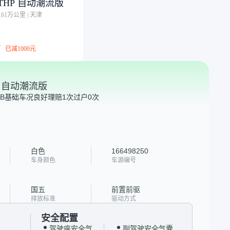
6THP 自动潮流版
8.61万公里
|
天津
万
已减
1000元
HP 自动潮流版
B
基础车况良好
理赔1次
过户0次
白色
166498250
车身颜色
车源编号
国五
前置前驱
排放标准
驱动方式
安全配置
驾驶座安全气
副驾驶安全气囊