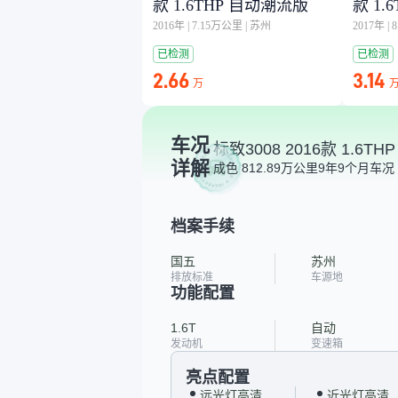
款 1.6THP 自动潮流版
款 1.
2016年
|
7.15万公里
|
苏州
2017年
|
已检测
已检测
2.66
3.14
万
车况
标致3008 2016款 1.6T
详解
成色 8
12.89万公里
9年9个月
车况 
档案手续
国五
苏州
排放标准
车源地
功能配置
1.6T
自动
发动机
变速箱
亮点配置
远光灯高清
近光灯高清