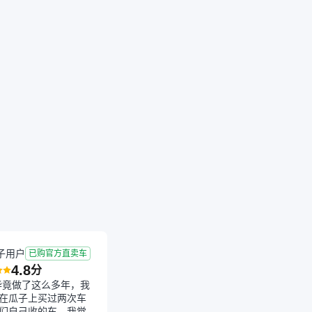
成交
2025-11-15 成交
8.9年
7.16万公里
子用户
已购官方直卖车
4.8
分
毕竟做了这么多年，我
在瓜子上买过两次车
们自己收的车，我觉