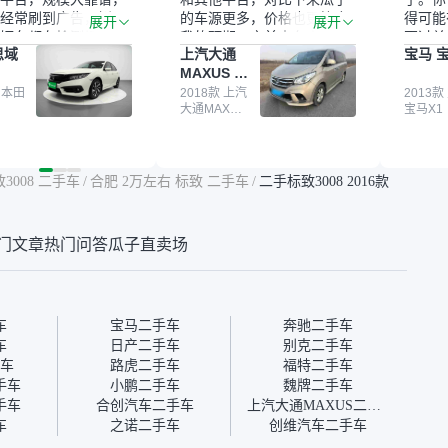
经常刷到广告，挺火
的车源更多，价格也更符合
得可能
展开
展开
辆车都有检测报告，
我的预期。之前卖车来过瓜
更过关
思域
上汽大通
宝马 宝
我很放心。去外面买
子，虽然价格没谈成，但
来再卖
MAXUS 大
卖家一张嘴，不敢
APP一直留着。瓜子毕竟是
我买的
通G10
买了本田思域，白
 本田
大平台，整体印象还好。我
2018款 上汽
它的价
2013款
大通MAXUS
宝马X1
户次数少，公里数符
最终买了一台上汽大通，18
适。另
大通G10
然价格比我心理预期
年的车，公里数9万多，符
烧、无
点，但瓜子这么大的
合我的要求，颜色也是我喜
表，在
车价贵点也正常，毕
欢的浅色。瓜子能做线上分
更有保
3008 二手车
/
合肥 2万左右 标致 二手车
/
二手标致3008 2016款
障。其他平台上很多
期，这一点很便捷，其他平
一个售
第三方检测报告，不
台的分期需要到当地办理，
全、更
瓜子有检测有售后，
线上办不了，这是瓜子最核
那么好
门文章
热门问答
瓜子直卖场
钱买个放心。从个人
心的额外价值。虽然我砍过
的。售
车，价格比车商那便
一次价没成功，但不会影响
中的比
况也有检测报告，很
对瓜子的信任。能接受瓜子
十。个
”
比线下贵1000-2000元，因
自己联
为瓜子有质保，车子出小毛
过但没
车
宝马二手车
奔驰二手车
病维修更有保障。”
点了议
车
日产二手车
别克二手车
信帮我
车
路虎二手车
福特二手车
价，最
手车
小鹏二手车
魏牌二手车
优惠券
手车
合创汽车二手车
上汽大通MAXUS二手车
块钱成
车
之诺二手车
创维汽车二手车