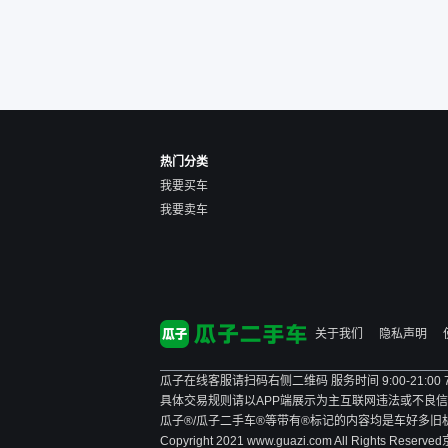
的感觉是要比个人车好一
点。个人车主观性比较强，
价格超出卖家的心理预期
后，他可能直接就下架不卖
了。而自营车你们有最大的
让步权利，还会再跟我协
商，主动权在平台手里。”
热门分类
我要买车
我要卖车
关于我们
隐私声明
瓜子在线客服请扫码右侧二维码 服务时间 9:00-21:00
具体交易规则请以APP端展示为主
互联网违法或不良信息举报
瓜子®/瓜子二手车®等带有®标记的内容均是车好多
Copyright 2021 www.guazi.com All Rights Reserved