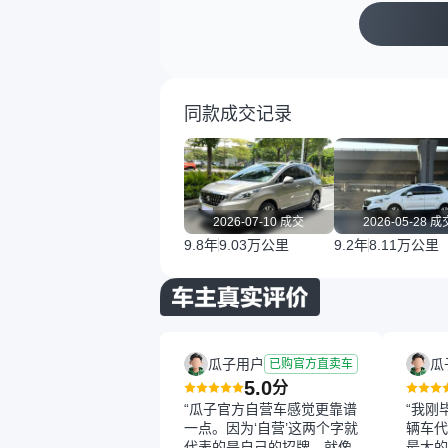
同款成交记录
2026-07-10 成交
2026-05-28 成
9.8年
9.03万公里
9.2年
8.11万公里
瓜子用户
瓜
已购官方直卖车
5.0
分
“瓜子官方自营车感觉更靠谱
“我刚
一点。因为‘自营’这两个字就
辆车代
代表的是自己的招牌，就像
最大的