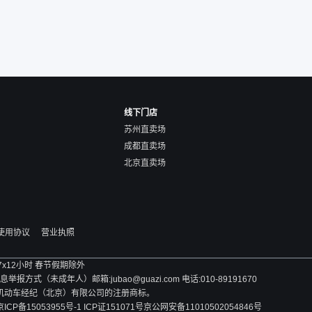
线下门店
苏州直卖场
成都直卖场
北京直卖场
使用协议
营业执照
 7x12小时 春节假期除外
方式（未成年人）邮箱:jubao@guazi.com 电话:010-89191670
旧机动车经纪（北京）有限公司的注册商标。
京ICP备15053955号-1 ICP证151071号
京公网安备11010502054846号