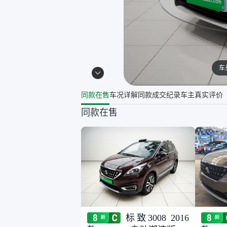
车
同款在售
车况详解
同款成交纪录
车主真实评价
同款在售
标致3008 2016