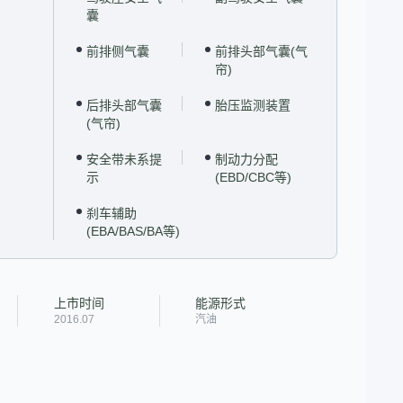
囊
前排侧气囊
前排头部气囊(气
帘)
后排头部气囊
胎压监测装置
(气帘)
安全带未系提
制动力分配
示
(EBD/CBC等)
刹车辅助
(EBA/BAS/BA等)
上市时间
能源形式
2016.07
汽油