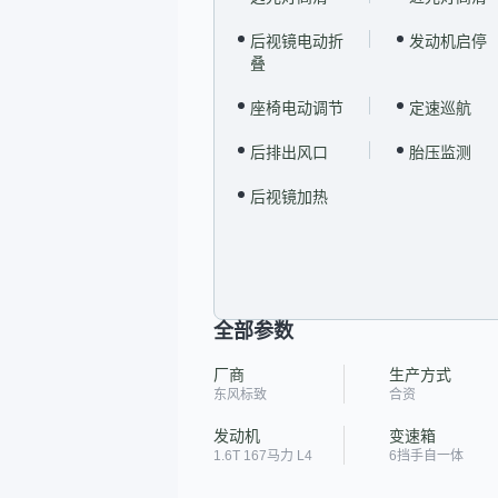
后视镜电动折
发动机启停
叠
座椅电动调节
定速巡航
后排出风口
胎压监测
后视镜加热
全部参数
厂商
生产方式
东风标致
合资
发动机
变速箱
1.6T 167马力 L4
6挡手自一体