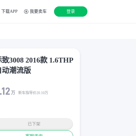
下载APP
我要卖车
登录
致3008 2016款 1.6THP
自动潮流版
.12
万
新车指导价
20.10
万
已下架