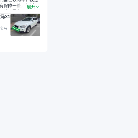
有保障一些，检测会
展开
一些。平台自己收上
马X1
的车，应该更可靠。
是宝马X1，主要看中
格和公里数比较合
 宝马
外，瓜子承诺无火
事故、无泡水、无调
平台自营上面买应该
障。二手车肯定需要
后保障，这样更安
放心，不像新车车况
，剐蹭风险还是挺大
后保障在我买车决策
重能占到百分之七八
人车源的话，需要我
系卖家，我试着联系
人回我；而自营车我
价，就有销售加我微
谈价。自营车我讲过
后是通过花一块钱买
的方式，便宜了800
交。”