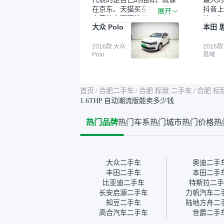
在京东、天猫买东西一样，
抖音上
展开
自营的东西可能都要好一
的。每
大众 Polo
本田 
点。就是这种刻板印象吧。
这个让
一开始买二手车的时候，我
车全凭
确实有担心过事故车、泡水
2016款 大众
买。我
2016款
Polo
思域
车这些问题。瓜子的检测报
色，过
告其实并不能完全打消顾
合，虽
虑，因为我也听说过一些报
略高一
告造假或者没检测出来的情
平台，
首页
/
合肥二手车
/
合肥 标致 二手车
/
合肥 标致
况。我拿到你们的信息之
竟有保
1.6THP 自动潮流版能卖多少钱
后，自己又在线上去做了一
车没有
些报告查询（用了其他平
敢买。
热门品牌
热门车系
热门城市
热门价格
热
台），同时也找了朋友帮忙
多花点
线下看车。结果跟你们的报
手里买
告是符合的，所以这次车况
宜，车
没问题。购车流程挺快的，
透明。
我第一天看车，第二天你们
大众二手车
奥迪二手
就约我到店，我第三天去提
丰田二手车
本田二手
的车。去之前我提前跟交接
比亚迪二手车
特斯拉二手
人员说好，到了之后要当着
长安启源二手车
力帆汽车二
我的面再做一次复检，你们
知豆二手车
陆地方舟二
也安排了师傅，服务可以，
高合汽车二手车
世爵二手
速度很快。体验下来自营车