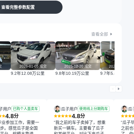
查看完整参数配置
查看全部
交
2026-01-05 成交
2025-12-20 成交
2025-12-11 
9.2年
12.08万公里
9.8年
10.19万公里
9.7年
5.88万公里
子用户
瓜子用户
瓜
已购个人直卖车
使用线上分期购车
4.8
4.8
分
分
毕业参加工作，需要一
“我之前的车子卖掉了，想重
“瓜子
步。感觉瓜子是全国
新买一辆车。主要看了瓜子
之前也
平台，规模大靠谱，
和其他平台，对比下来瓜子
了。你