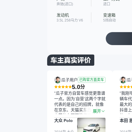
奔驰(进口)
进口
发动机
变速箱
3.5L 258马力 V6
5挡自动
瓜子用户
瓜
已购官方直卖车
5.0
分
“瓜子官方自营车感觉更靠谱
“我刚
一点。因为‘自营’这两个字就
辆车代
代表的是自己的招牌，就像
最大的
在京东、天猫买东西一样，
抖音上
展开
自营的东西可能都要好一
的。每
大众 Polo
本田 
点。就是这种刻板印象吧。
这个让
一开始买二手车的时候，我
车全凭