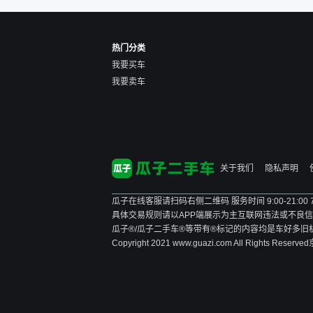
让步权利，还会再跟我协
商，主动权在平台手里。”
热门分类
我要买车
我要卖车
关于我们
隐私声明
瓜子在线客服请扫码右侧二维码 服务时间 9:00-21:00
具体交易规则请以APP端展示为主
互联网违法或不良信息举报
瓜子®/瓜子二手车®等带有®标记的内容均是车好多
Copyright 2021 www.guazi.com All Rights Reserved