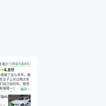
子用户
已购官方直卖车
4.8
分
毕竟做了这么多年，我
在瓜子上买过两次车
们自己收的车，我觉
有保障一些，检测会
展开
一些。平台自己收上
马X1
的车，应该更可靠。
是宝马X1，主要看中