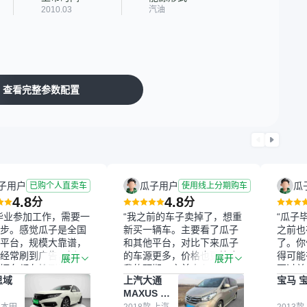
2010.03
汽油
查看完整参数配置
子用户
瓜子用户
瓜
已购个人直卖车
使用线上分期购车
4.8
4.8
分
分
毕业参加工作，需要一
“我之前的车子卖掉了，想重
“瓜子
步。感觉瓜子是全国
新买一辆车。主要看了瓜子
之前也
平台，规模大靠谱，
和其他平台，对比下来瓜子
了。你
经常刷到广告，挺火
的车源更多，价格也更符合
得可能
展开
展开
辆车都有检测报告，
我的预期。之前卖车来过瓜
更过关
思域
上汽大通
宝马 宝
我很放心。去外面买
子，虽然价格没谈成，但
来再卖
MAXUS 大
卖家一张嘴，不敢
APP一直留着。瓜子毕竟是
我买的
通G10