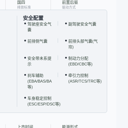
国四
前置后驱
排放标准
驱动方式
安全配置
驾驶座安全气
副驾驶安全气囊
囊
前排侧气囊
前排头部气囊(气
帘)
安全带未系提
制动力分配
示
(EBD/CBC等)
刹车辅助
牵引力控制
(EBA/BAS/BA
(ASR/TCS/TRC等)
等)
车身稳定控制
(ESC/ESP/DSC等)
上市时间
能源形式