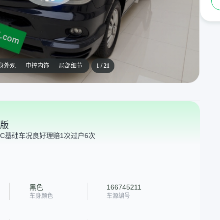
身外观
中控内饰
局部细节
1
/
21
配版
C
基础车况良好
理赔1次
过户6次
黑色
166745211
车身颜色
车源编号