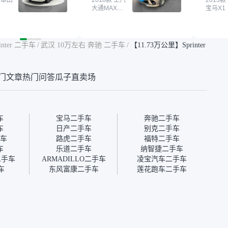
买了本田思域，白
 本田
大平台，整体印象还好。我
2018款 上汽
它的价
2013款
大通MAXUS
宝马X1
户次数少，公里数符
最终买了一台上汽大通，18
适。另
大通G10
然价格比我心理预期
年的车，公里数9万多，符
烧、无
点，但瓜子这么大的
合我的要求，颜色也是我喜
表，在
车价贵点也正常，毕
欢的浅色。瓜子能做线上分
更有保
inter 二手车
/
武汉 10万左右 奔驰 二手车
/
【11.73万公里】Sprinter
障。其他平台上很多
期，这一点很便捷，其他平
一个售
第三方检测报告，不
台的分期需要到当地办理，
全、更
瓜子有检测有售后，
线上办不了，这是瓜子最核
那么好
门文章
热门问答
瓜子直卖场
钱买个放心。从个人
心的额外价值。虽然我砍过
的。售
车，价格比车商那便
一次价没成功，但不会影响
中的比
况也有检测报告，很
对瓜子的信任。能接受瓜子
十。个
”
比线下贵1000-2000元，因
自己联
为瓜子有质保，车子出小毛
过但没
车
宝马二手车
奔驰二手车
病维修更有保障。”
点了议
车
日产二手车
别克二手车
信帮我
车
路虎二手车
福特二手车
价，最
车
乐道二手车
纳智捷二手车
优惠券
二手车
ARMADILLO二手车
凌宝汽车二手车
块钱成
车
东风富康二手车
莲花跑车二手车