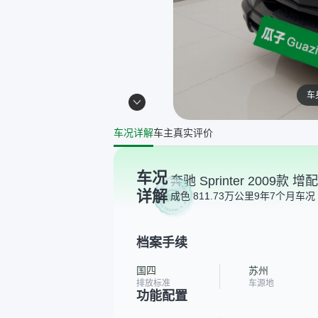
车
车况详解
车主真实评价
车况
奔驰 Sprinter 2009款 增
详解
成色 8
11.73万公里
9年7个月
车况 
档案手续
国四
苏州
排放标准
车源地
功能配置