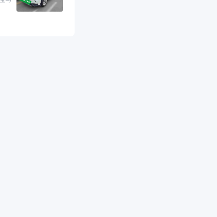
格和公里数比较合
 宝马
外，瓜子承诺无火
事故、无泡水、无调
平台自营上面买应该
障。二手车肯定需要
后保障，这样更安
放心，不像新车车况
，剐蹭风险还是挺大
后保障在我买车决策
重能占到百分之七八
人车源的话，需要我
系卖家，我试着联系
人回我；而自营车我
价，就有销售加我微
谈价。自营车我讲过
后是通过花一块钱买
的方式，便宜了800
交。”