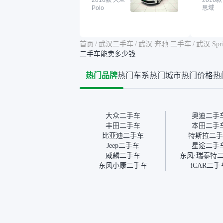
确实有担心过事故车、泡水
2016款 大众
买。我
2016款
Polo
思域
车这些问题。瓜子的检测报
色，过
告其实并不能完全打消顾
合，虽
虑，因为我也听说过一些报
略高一
告造假或者没检测出来的情
平台，
首页
/
武汉二手车
/
武汉 奔驰 二手车
/
武汉 Spr
况。我拿到你们的信息之
竟有保
二手车能卖多少钱
后，自己又在线上去做了一
车没有
些报告查询（用了其他平
敢买。
热门品牌
热门车系
热门城市
热门价格
热
台），同时也找了朋友帮忙
多花点
线下看车。结果跟你们的报
手里买
告是符合的，所以这次车况
宜，车
没问题。购车流程挺快的，
透明。
我第一天看车，第二天你们
大众二手车
奥迪二手
就约我到店，我第三天去提
丰田二手车
本田二手
的车。去之前我提前跟交接
比亚迪二手车
特斯拉二手
人员说好，到了之后要当着
Jeep二手车
星途二手
我的面再做一次复检，你们
威麟二手车
东风·瑞泰特
也安排了师傅，服务可以，
东风小康二手车
iCAR二手
速度很快。体验下来自营车
的感觉是要比个人车好一
点。个人车主观性比较强，
价格超出卖家的心理预期
后，他可能直接就下架不卖
了。而自营车你们有最大的