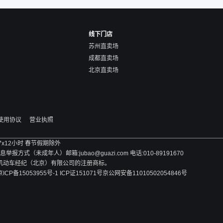
线下门店
苏州直卖场
成都直卖场
北京直卖场
使用协议
营业执照
 7x12小时 春节假期除外
方式（未成年人）邮箱:jubao@guazi.com 电话:010-89191670
旧机动车经纪（北京）有限公司的注册商标。
京ICP备15053955号-1 ICP证151071号
京公网安备11010502054846号