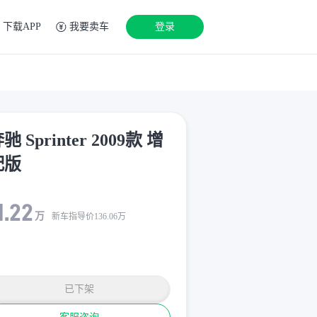
下载APP
我要卖车
登录
驰 Sprinter 2009款 增
配版
1.22
万
新车指导价
136.06
万
已下架