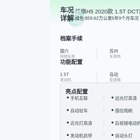
车况
红旗H5 2020款 1.5T D
详解
成色 85
9.62万公里
5年9个月
车况 
档案手续
国六
苏州
排放标准
车源地
功能配置
1.5T
自动
发动机
变速箱
亮点配置
手机互联
远光灯高清
自动驻车
感应雨刷
近光灯高清
后视镜电动
发动机启停
自动头灯