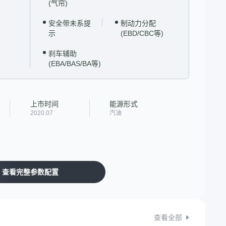
(气帘)
安全带未系提
制动力分配
示
(EBD/CBC等)
刹车辅助
(EBA/BAS/BA等)
上市时间
能源形式
2020.07
汽油
查看完整参数配置
查看全部