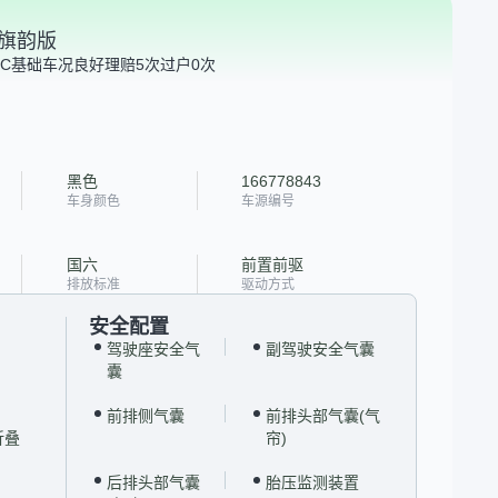
CT旗韵版
C
基础车况良好
理赔5次
过户0次
黑色
166778843
车身颜色
车源编号
国六
前置前驱
排放标准
驱动方式
安全配置
驾驶座安全气
副驾驶安全气囊
囊
前排侧气囊
前排头部气囊(气
折叠
帘)
后排头部气囊
胎压监测装置