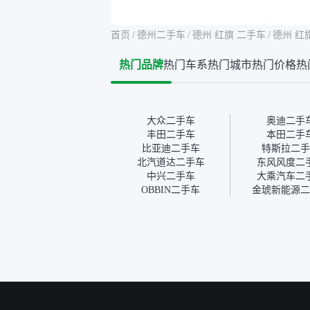
告其实并不能完全打消顾
合，虽
虑，因为我也听说过一些报
略高一
告造假或者没检测出来的情
平台，
首页
/
德州二手车
/
德州 红旗 二手车
/
德州 红
况。我拿到你们的信息之
竟有保
后，自己又在线上去做了一
车没有
热门品牌
热门车系
热门城市
热门价格
热
些报告查询（用了其他平
敢买。
台），同时也找了朋友帮忙
多花点
线下看车。结果跟你们的报
手里买
告是符合的，所以这次车况
宜，车
没问题。购车流程挺快的，
透明。
大众二手车
奥迪二手
我第一天看车，第二天你们
丰田二手车
本田二手
就约我到店，我第三天去提
比亚迪二手车
特斯拉二手
的车。去之前我提前跟交接
北汽道达二手车
东风风度二
人员说好，到了之后要当着
中兴二手车
大乘汽车二
我的面再做一次复检，你们
OBBIN二手车
金琥新能源二
也安排了师傅，服务可以，
速度很快。体验下来自营车
的感觉是要比个人车好一
点。个人车主观性比较强，
价格超出卖家的心理预期
后，他可能直接就下架不卖
了。而自营车你们有最大的
让步权利，还会再跟我协
商，主动权在平台手里。”