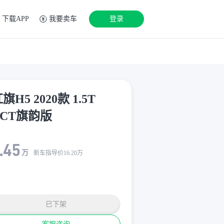
下载APP
我要卖车
登录
旗H5 2020款 1.5T
DCT旗韵版
.45
万
新车指导价
16.20
万
已下架