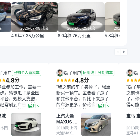
交
2026-07-08 成交
2026-06-25 成交
2026-06-07 
4.9年
7.35万公里
6.0年
3.76万公里
5.8年
9.04万公里
子用户
瓜子用户
瓜
已购个人直卖车
使用线上分期购车
4.8
4.8
分
分
毕业参加工作，需要一
“我之前的车子卖掉了，想重
“瓜子
步。感觉瓜子是全国
新买一辆车。主要看了瓜子
之前也
平台，规模大靠谱，
和其他平台，对比下来瓜子
了。你
经常刷到广告，挺火
的车源更多，价格也更符合
得可能
展开
展开
辆车都有检测报告，
我的预期。之前卖车来过瓜
更过关
思域
上汽大通
宝马 宝
我很放心。去外面买
子，虽然价格没谈成，但
来再卖
MAXUS 大
卖家一张嘴，不敢
APP一直留着。瓜子毕竟是
我买的
通G10
买了本田思域，白
 本田
大平台，整体印象还好。我
2018款 上汽
它的价
2013款
大通MAXUS
宝马X1
户次数少，公里数符
最终买了一台上汽大通，18
适。另
大通G10