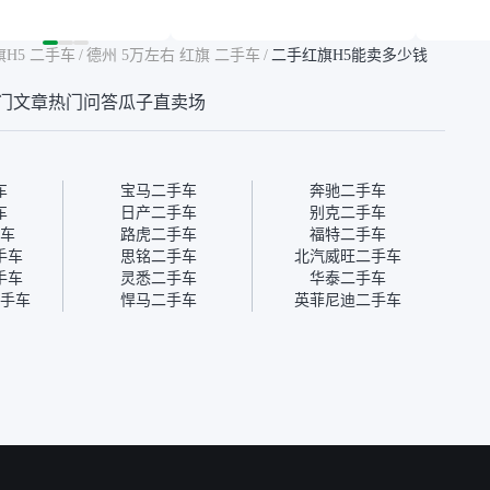
然价格比我心理预期
年的车，公里数9万多，符
烧、无
点，但瓜子这么大的
合我的要求，颜色也是我喜
表，在
车价贵点也正常，毕
欢的浅色。瓜子能做线上分
更有保
旗H5 二手车
/
德州 5万左右 红旗 二手车
/
二手红旗H5能卖多少钱
障。其他平台上很多
期，这一点很便捷，其他平
一个售
第三方检测报告，不
台的分期需要到当地办理，
全、更
门文章
热门问答
瓜子直卖场
瓜子有检测有售后，
线上办不了，这是瓜子最核
那么好
钱买个放心。从个人
心的额外价值。虽然我砍过
的。售
车，价格比车商那便
一次价没成功，但不会影响
中的比
况也有检测报告，很
对瓜子的信任。能接受瓜子
十。个
”
比线下贵1000-2000元，因
自己联
车
宝马二手车
奔驰二手车
为瓜子有质保，车子出小毛
过但没
车
日产二手车
别克二手车
病维修更有保障。”
点了议
车
路虎二手车
福特二手车
信帮我
手车
思铭二手车
北汽威旺二手车
价，最
手车
灵悉二手车
华泰二手车
优惠券
手车
悍马二手车
英菲尼迪二手车
块钱成