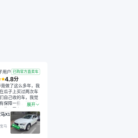
成交
2026-06-05 成交
5.8年
3.49万公里
子用户
已购官方直卖车
4.8
分
毕竟做了这么多年，我
在瓜子上买过两次车
们自己收的车，我觉
有保障一些，检测会
展开
一些。平台自己收上
马X1
的车，应该更可靠。
是宝马X1，主要看中
格和公里数比较合
 宝马
外，瓜子承诺无火