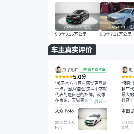
2026-07-31 成交
2026-07-13 成
5.8年
3.25万公里
5.8年
7.21万公里
瓜子用户
瓜
已购官方直卖车
5.0
分
“瓜子官方自营车感觉更靠谱
“我刚
一点。因为‘自营’这两个字就
辆车代
代表的是自己的招牌，就像
最大的
在京东、天猫买东西一样，
抖音上
展开
自营的东西可能都要好一
的。每
大众 Polo
本田 
点。就是这种刻板印象吧。
这个让
一开始买二手车的时候，我
车全凭
确实有担心过事故车、泡水
2016款 大众
买。我
2016款
Polo
思域
车这些问题。瓜子的检测报
色，过