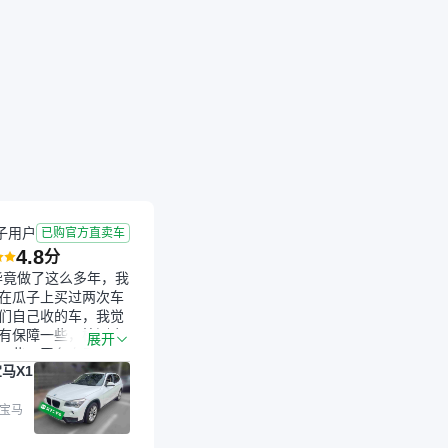
成交
2026-07-16 成交
10.0年
4.9万公里
子用户
已购官方直卖车
4.8
分
毕竟做了这么多年，我
在瓜子上买过两次车
们自己收的车，我觉
有保障一些，检测会
展开
一些。平台自己收上
马X1
的车，应该更可靠。
是宝马X1，主要看中
格和公里数比较合
 宝马
外，瓜子承诺无火