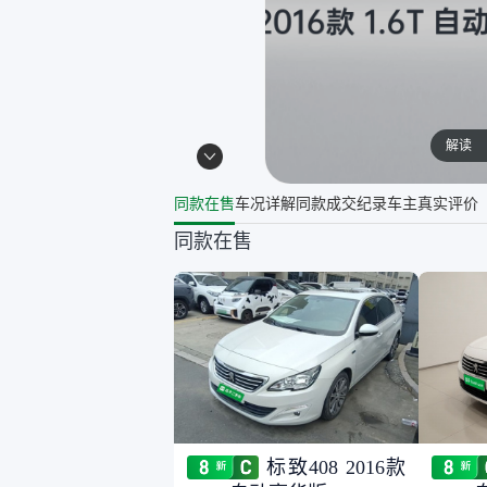
解读
同款在售
车况详解
同款成交纪录
车主真实评价
同款在售
标致408 2016款