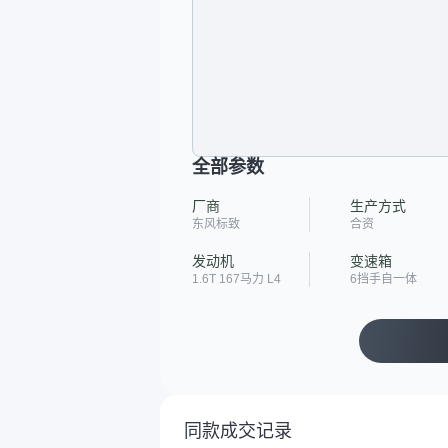
全部参数
厂商
生产方式
东风标致
合资
发动机
变速箱
1.6T 167马力 L4
6挡手自一体
同款成交记录