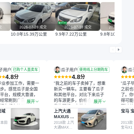
交
2026-07-28 成交
2026-07-18 成交
2026-07-18 
10.0年
15.39万公里
9.9年
7.22万公里
9.8年
10.68万公里
子用户
瓜子用户
瓜
已购个人直卖车
使用线上分期购车
4.8
4.8
分
分
毕业参加工作，需要一
“我之前的车子卖掉了，想重
“瓜子
步。感觉瓜子是全国
新买一辆车。主要看了瓜子
之前也
平台，规模大靠谱，
和其他平台，对比下来瓜子
了。你
经常刷到广告，挺火
的车源更多，价格也更符合
得可能
展开
展开
辆车都有检测报告，
我的预期。之前卖车来过瓜
更过关
思域
上汽大通
宝马 宝
我很放心。去外面买
子，虽然价格没谈成，但
来再卖
MAXUS 大
卖家一张嘴，不敢
APP一直留着。瓜子毕竟是
我买的
通G10
买了本田思域，白
 本田
大平台，整体印象还好。我
2018款 上汽
它的价
2013款
大通MAXUS
宝马X1
户次数少，公里数符
最终买了一台上汽大通，18
适。另
大通G10