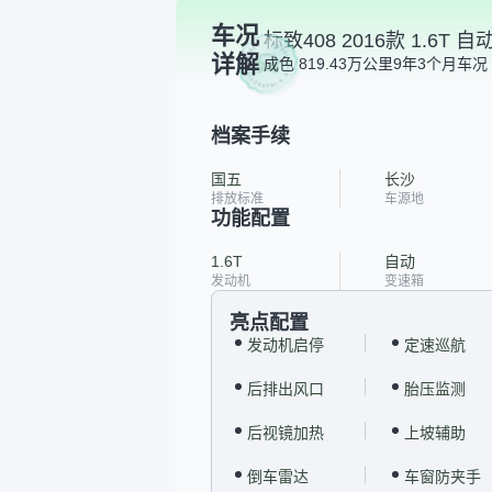
车况
标致408 2016款 1.6T 
详解
成色 8
19.43万公里
9年3个月
车况 
档案手续
国五
长沙
排放标准
车源地
功能配置
1.6T
自动
发动机
变速箱
亮点配置
发动机启停
定速巡航
后排出风口
胎压监测
后视镜加热
上坡辅助
倒车雷达
车窗防夹手