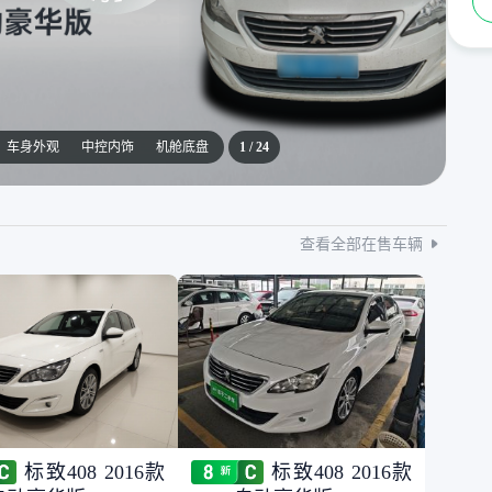
车身外观
中控内饰
机舱底盘
1
/
24
查看全部在售车辆
标致408 2016款
标致408 2016款