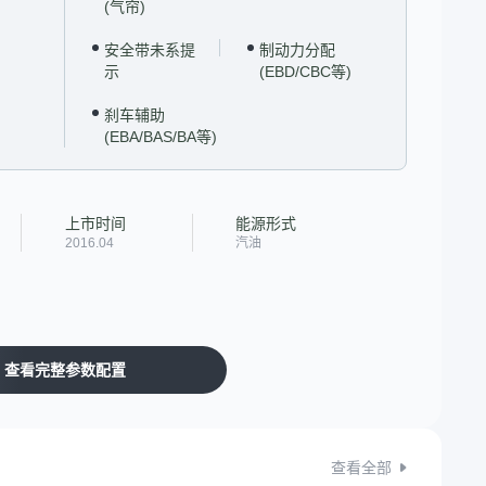
(气帘)
安全带未系提
制动力分配
示
(EBD/CBC等)
刹车辅助
(EBA/BAS/BA等)
上市时间
能源形式
2016.04
汽油
查看完整参数配置
查看全部