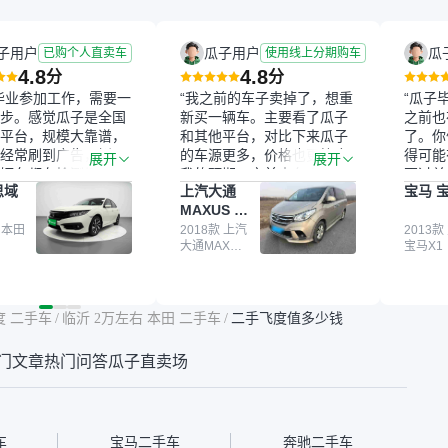
子用户
瓜子用户
瓜
已购个人直卖车
使用线上分期购车
4.8
4.8
分
分
毕业参加工作，需要一
“我之前的车子卖掉了，想重
“瓜子
步。感觉瓜子是全国
新买一辆车。主要看了瓜子
之前也
平台，规模大靠谱，
和其他平台，对比下来瓜子
了。你
经常刷到广告，挺火
的车源更多，价格也更符合
得可能
展开
展开
辆车都有检测报告，
我的预期。之前卖车来过瓜
更过关
思域
上汽大通
宝马 宝
我很放心。去外面买
子，虽然价格没谈成，但
来再卖
MAXUS 大
卖家一张嘴，不敢
APP一直留着。瓜子毕竟是
我买的
通G10
买了本田思域，白
 本田
大平台，整体印象还好。我
2018款 上汽
它的价
2013款
大通MAXUS
宝马X1
户次数少，公里数符
最终买了一台上汽大通，18
适。另
大通G10
然价格比我心理预期
年的车，公里数9万多，符
烧、无
点，但瓜子这么大的
合我的要求，颜色也是我喜
表，在
车价贵点也正常，毕
欢的浅色。瓜子能做线上分
更有保
度 二手车
/
临沂 2万左右 本田 二手车
/
二手飞度值多少钱
障。其他平台上很多
期，这一点很便捷，其他平
一个售
第三方检测报告，不
台的分期需要到当地办理，
全、更
门文章
热门问答
瓜子直卖场
瓜子有检测有售后，
线上办不了，这是瓜子最核
那么好
钱买个放心。从个人
心的额外价值。虽然我砍过
的。售
车，价格比车商那便
一次价没成功，但不会影响
中的比
况也有检测报告，很
对瓜子的信任。能接受瓜子
十。个
”
比线下贵1000-2000元，因
自己联
车
宝马二手车
奔驰二手车