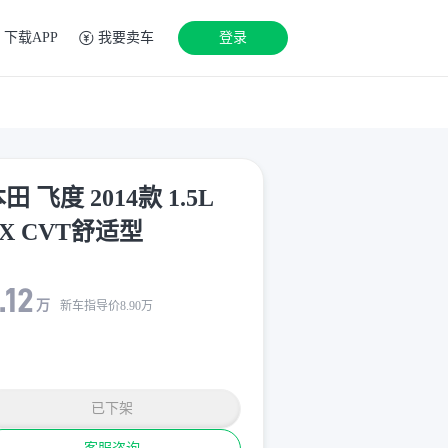
下载APP
我要卖车
登录
田 飞度 2014款 1.5L
X CVT舒适型
.12
万
新车指导价
8.90
万
已下架