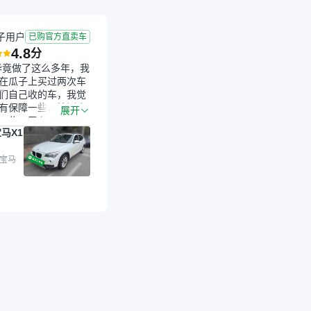
子用户
已购官方直卖车
4.8
分
毕竟做了这么多年，我
在瓜子上买过两次车
们自己收的车，我觉
有保障一些，检测会
展开
一些。平台自己收上
马X1
的车，应该更可靠。
是宝马X1，主要看中
格和公里数比较合
 宝马
外，瓜子承诺无火
事故、无泡水、无调
平台自营上面买应该
障。二手车肯定需要
后保障，这样更安
放心，不像新车车况
，剐蹭风险还是挺大
后保障在我买车决策
重能占到百分之七八
人车源的话，需要我
系卖家，我试着联系