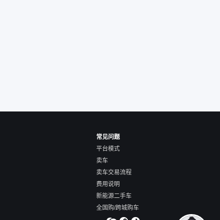
人回我；而自营车我
价，就有销售加我微
谈价。自营车我讲过
后是通过花一块钱买
的方式，便宜了800
交。”
常见问题
平台模式
卖车
卖车交易流程
费用说明
新能源二手车
全国购/跨城购车