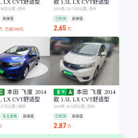
5L LX CVT舒适型
款 1.5L LX CVT舒适型
7.96万公里
|
苏州
2015年
|
10.73万公里
|
苏州
高保值
已检测
高保值
2.65
万
万
已减
1000元
本田 飞度 2014
本田 飞度 2014
5L LX CVT舒适型
款 1.5L LX CVT舒适型
7.57万公里
|
深圳
2016年
|
8.53万公里
|
苏州
车主急售
高保值
已检测
高保值
2.87
万
万