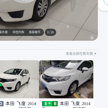
身外观
中控内饰
局部细节
1
/
21
查看全部在售车辆
本田 飞度 2014
本田 飞度 2014