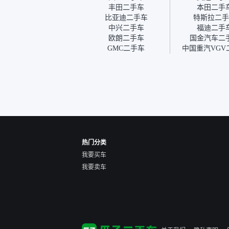
我第一天看车，第二天你们
丰田二手车
本田二手
就约我到店，我第三天去提
比亚迪二手车
特斯拉二手
的车。去之前我提前跟交接
中兴二手车
福迪二手
人员说好，到了之后要当着
欧朗二手车
国金汽车二
我的面再做一次复检，你们
GMC二手车
中国重汽VGV
也安排了师傅，服务可以，
速度很快。体验下来自营车
的感觉是要比个人车好一
点。个人车主观性比较强，
价格超出卖家的心理预期
后，他可能直接就下架不卖
了。而自营车你们有最大的
让步权利，还会再跟我协
商，主动权在平台手里。”
热门分类
我要买车
我要卖车