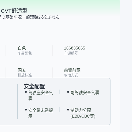
LX CVT舒适型
 D
基础车况一般
理赔2次
过户3次
白色
166835065
车身颜色
车源编号
国五
前置前驱
排放标准
驱动方式
安全配置
驾驶座安全气
副驾驶安全气囊
囊
安全带未系提
制动力分配
示
(EBD/CBC等)