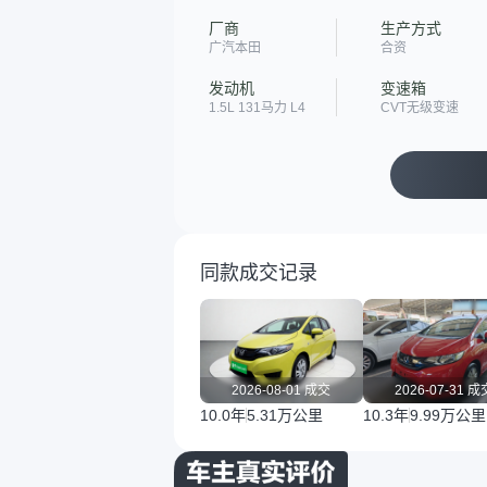
厂商
生产方式
广汽本田
合资
发动机
变速箱
1.5L 131马力 L4
CVT无级变速
同款成交记录
2026-08-01 成交
2026-07-31 成
10.0年
5.31万公里
10.3年
9.99万公里