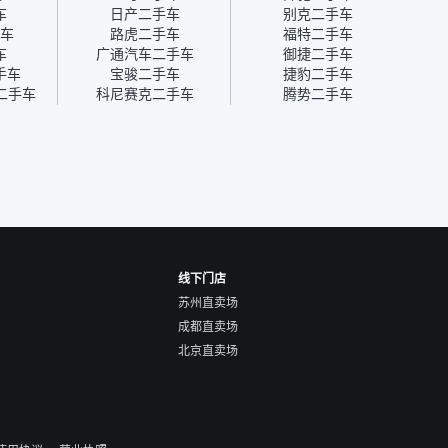
为瓜子有质保，车子出小毛
过但没
车
日产二手车
别克二手车
病维修更有保障。”
点了议
车
路虎二手车
福特二手车
信帮我
车
广通汽车二手车
御捷二手车
价，最
手车
宝骏二手车
捷豹二手车
优惠券
二手车
科尼赛克二手车
腾势二手车
块钱成
线下门店
苏州直卖场
成都直卖场
北京直卖场