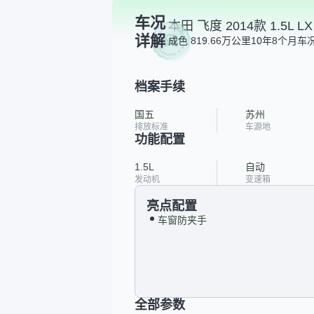
车况
本田 飞度 2014款 1.5L 
详解
成色 8
19.66万公里
10年8个月
车况
档案手续
国五
苏州
排放标准
车源地
功能配置
1.5L
自动
发动机
变速箱
亮点配置
车窗防夹手
全部参数