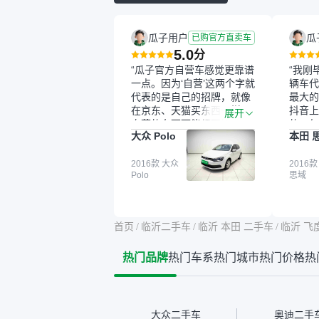
瓜子用户
瓜
已购官方直卖车
5.0
分
“瓜子官方自营车感觉更靠谱
“我刚
一点。因为‘自营’这两个字就
辆车代
代表的是自己的招牌，就像
最大的
在京东、天猫买东西一样，
抖音上
展开
自营的东西可能都要好一
的。每
大众 Polo
本田 
点。就是这种刻板印象吧。
这个让
一开始买二手车的时候，我
车全凭
确实有担心过事故车、泡水
2016款 大众
买。我
2016款
Polo
思域
车这些问题。瓜子的检测报
色，过
告其实并不能完全打消顾
合，虽
虑，因为我也听说过一些报
略高一
告造假或者没检测出来的情
平台，
首页
/
临沂二手车
/
临沂 本田 二手车
/
临沂 飞
况。我拿到你们的信息之
竟有保
后，自己又在线上去做了一
车没有
热门品牌
热门车系
热门城市
热门价格
热
些报告查询（用了其他平
敢买。
台），同时也找了朋友帮忙
多花点
线下看车。结果跟你们的报
手里买
告是符合的，所以这次车况
宜，车
没问题。购车流程挺快的，
透明。
大众二手车
奥迪二手