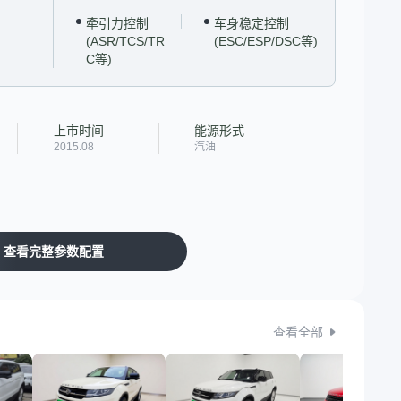
牵引力控制
车身稳定控制
(ASR/TCS/TR
(ESC/ESP/DSC等)
C等)
上市时间
能源形式
2015.08
汽油
查看完整参数配置
查看全部