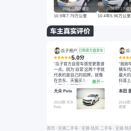
2026-07-17 成交
2026-07-17 成
10.9年
7.79万公里
10.4年
5.96万公里
瓜子用户
瓜
已购官方直卖车
5.0
分
“瓜子官方自营车感觉更靠谱
“我刚
一点。因为‘自营’这两个字就
辆车代
代表的是自己的招牌，就像
最大的
在京东、天猫买东西一样，
抖音上
展开
自营的东西可能都要好一
的。每
大众 Polo
本田 
点。就是这种刻板印象吧。
这个让
一开始买二手车的时候，我
车全凭
确实有担心过事故车、泡水
2016款 大众
买。我
2016款
Polo
思域
车这些问题。瓜子的检测报
色，过
告其实并不能完全打消顾
合，虽
虑，因为我也听说过一些报
略高一
告造假或者没检测出来的情
平台，
首页
/
无锡二手车
/
无锡 陆风 二手车
/
无锡 陆
况。我拿到你们的信息之
竟有保