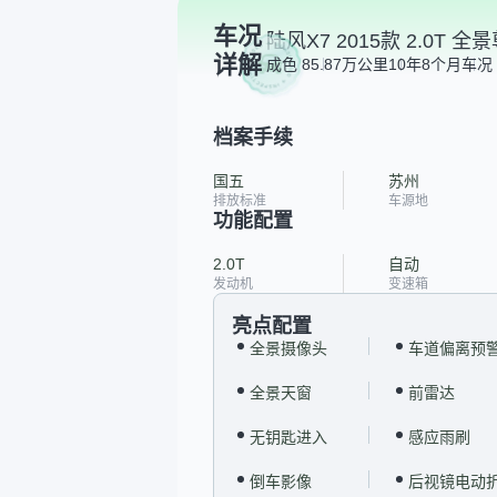
车况
陆风X7 2015款 2.0T 
详解
成色 8
5.87万公里
10年8个月
车况 
档案手续
国五
苏州
排放标准
车源地
功能配置
2.0T
自动
发动机
变速箱
亮点配置
全景摄像头
车道偏离预
全景天窗
前雷达
无钥匙进入
感应雨刷
倒车影像
后视镜电动