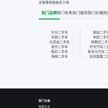
全景尊贵版值多少钱
后，自己又在线上去做了一
车没有
些报告查询（用了其他平
敢买。
热门品牌
热门车系
热门城市
热门价格
热
台），同时也找了朋友帮忙
多花点
线下看车。结果跟你们的报
手里买
告是符合的，所以这次车况
宜，车
没问题。购车流程挺快的，
透明。
我第一天看车，第二天你们
大众二手车
奥迪二手
就约我到店，我第三天去提
丰田二手车
本田二手
的车。去之前我提前跟交接
比亚迪二手车
特斯拉二手
人员说好，到了之后要当着
现代二手车
开沃汽车二
我的面再做一次复检，你们
极石二手车
新龙马汽车二
也安排了师傅，服务可以，
海格二手车
东风富康二
速度很快。体验下来自营车
的感觉是要比个人车好一
点。个人车主观性比较强，
价格超出卖家的心理预期
后，他可能直接就下架不卖
了。而自营车你们有最大的
让步权利，还会再跟我协
商，主动权在平台手里。”
热门分类
我要买车