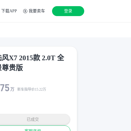
下载APP
我要卖车
登录
风X7 2015款 2.0T 全
景尊贵版
.75
万
新车指导价
15.22
万
已成交