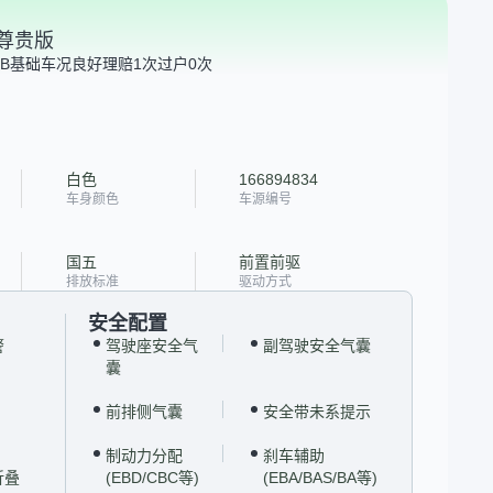
全景尊贵版
B
基础车况良好
理赔1次
过户0次
白色
166894834
车身颜色
车源编号
国五
前置前驱
排放标准
驱动方式
安全配置
警
驾驶座安全气
副驾驶安全气囊
囊
前排侧气囊
安全带未系提示
制动力分配
刹车辅助
折叠
(EBD/CBC等)
(EBA/BAS/BA等)