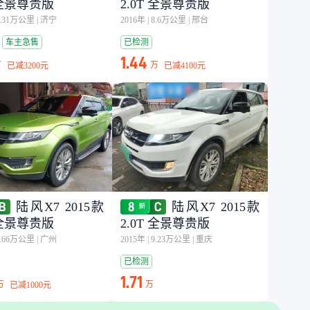
T 全景尊贵版
2.0T 全景尊贵版
5.31万公里
|
济宁
2016年
|
8.6万公里
|
邢台
车主急售
已检测
1.44
万
万
已减
3200元
已减
4100元
陆风X7 2015款
陆风X7 2015款
T 全景尊贵版
2.0T 全景尊贵版
5.66万公里
|
广州
2015年
|
9.23万公里
|
重庆
已检测
1.71
万
万
已减
1000元