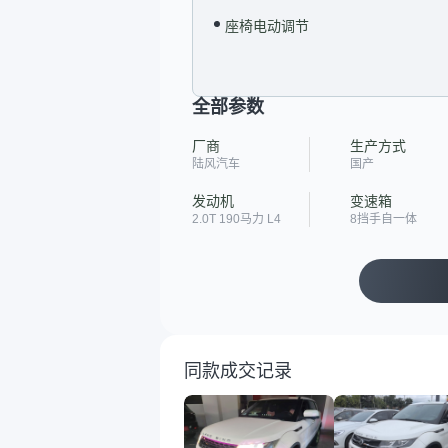
座椅电动调节
全部参数
厂商
生产方式
陆风汽车
国产
发动机
变速箱
2.0T 190马力 L4
8挡手自一体
同款成交记录