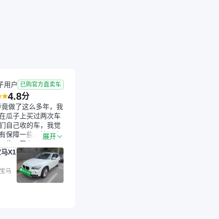
成交
2026-05-30 成交
10.5年
6.88万公里
子用户
已购官方直卖车
4.8
分
毕竟做了这么多年，我
在瓜子上买过两次车
们自己收的车，我觉
有保障一些，检测会
展开
一些。平台自己收上
马X1
的车，应该更可靠。
是宝马X1，主要看中
格和公里数比较合
 宝马
外，瓜子承诺无火
事故、无泡水、无调
平台自营上面买应该
障。二手车肯定需要
后保障，这样更安