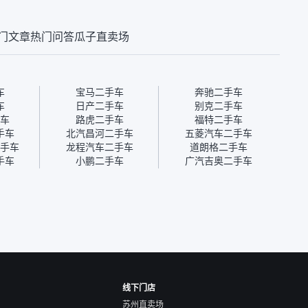
第三方检测报告，不
台的分期需要到当地办理，
全、更
瓜子有检测有售后，
线上办不了，这是瓜子最核
那么好
门文章
热门问答
瓜子直卖场
钱买个放心。从个人
心的额外价值。虽然我砍过
的。售
车，价格比车商那便
一次价没成功，但不会影响
中的比
况也有检测报告，很
对瓜子的信任。能接受瓜子
十。个
”
比线下贵1000-2000元，因
自己联
为瓜子有质保，车子出小毛
过但没
车
宝马二手车
奔驰二手车
病维修更有保障。”
点了议
车
日产二手车
别克二手车
信帮我
车
路虎二手车
福特二手车
价，最
手车
北汽昌河二手车
五菱汽车二手车
优惠券
手车
龙程汽车二手车
道朗格二手车
块钱成
手车
小鹏二手车
广汽吉奥二手车
线下门店
苏州直卖场