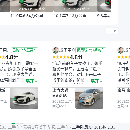
交
2026-06-24 成交
2026-06-23 成交
2026-06-02 
11.0年
6.54万公里
10.1年
7.13万公里
9.8年
4.69万公里
子用户
瓜子用户
瓜
已购个人直卖车
使用线上分期购车
4.8
4.8
分
分
毕业参加工作，需要一
“我之前的车子卖掉了，想重
“瓜子
步。感觉瓜子是全国
新买一辆车。主要看了瓜子
之前也
平台，规模大靠谱，
和其他平台，对比下来瓜子
了。你
经常刷到广告，挺火
的车源更多，价格也更符合
得可能
展开
展开
辆车都有检测报告，
我的预期。之前卖车来过瓜
更过关
思域
上汽大通
宝马 宝
我很放心。去外面买
子，虽然价格没谈成，但
来再卖
MAXUS 大
卖家一张嘴，不敢
APP一直留着。瓜子毕竟是
我买的
通G10
买了本田思域，白
 本田
大平台，整体印象还好。我
2018款 上汽
它的价
2013款
大通MAXUS
宝马X1
户次数少，公里数符
最终买了一台上汽大通，18
适。另
大通G10
然价格比我心理预期
年的车，公里数9万多，符
烧、无
点，但瓜子这么大的
合我的要求，颜色也是我喜
表，在
车价贵点也正常，毕
欢的浅色。瓜子能做线上分
更有保
风X7 二手车
/
无锡 2万以下 陆风 二手车
/
二手陆风X7 2015款 2.0T
障。其他平台上很多
期，这一点很便捷，其他平
一个售