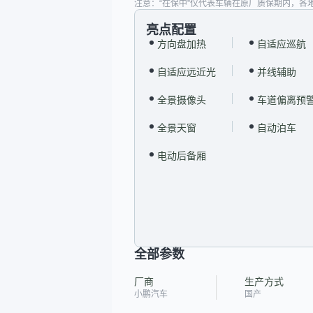
注意：“在保中”仅代表车辆在原厂质保期内，各
亮点配置
方向盘加热
自适应巡航
自适应远近光
并线辅助
全景摄像头
车道偏离预
全景天窗
自动泊车
电动后备厢
全部参数
厂商
生产方式
小鹏汽车
国产