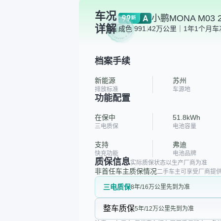
车况
小鹏MONA M03 2
详解
成色 99
1.42万公里｜1年1个月
车
档案手续
新能源
苏州
排放标准
车源地
功能配置
在保中
51.8kWh
三电质保
电池容量
支持
弗迪
快充功能
电池品牌
质保信息
实际质保状态以生产厂商为准
非首任车主质保情况
二手车主可享受厂商提供
三电质保
8年/16万公里先到为准
整车质保
5年/12万公里先到为准