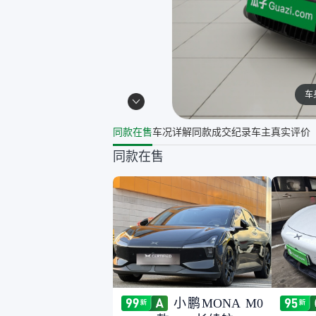
车
同款在售
车况详解
同款成交纪录
车主真实评价
同款在售
小鹏MONA M0