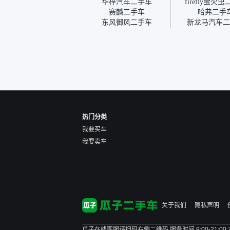
华梓汽车二手车
firefly萤火
我的面再做一次复检，你们
赛麟二手车
哈弗二手
也安排了师傅，服务可以，
东风御风二手车
新龙马汽车二
速度很快。体验下来自营车
的感觉是要比个人车好一
点。个人车主观性比较强，
价格超出卖家的心理预期
后，他可能直接就下架不卖
了。而自营车你们有最大的
让步权利，还会再跟我协
商，主动权在平台手里。”
热门分类
我要买车
我要卖车
关于我们
隐私声明
瓜子在线客服请扫码右侧二维码 服务时间 9:00-21:00