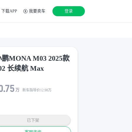
下载APP
我要卖车
登录
鹏MONA M03 2025款
02 长续航 Max
0.75
万
新车指导价
12.98
万
已下架