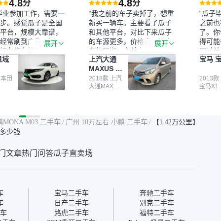
4.8
4.8
分
分
毕业参加工作，需要一
“我之前的车子卖掉了，想重
“瓜子
步。感觉瓜子是全国
新买一辆车。主要看了瓜子
之前也
平台，规模大靠谱，
和其他平台，对比下来瓜子
了。你
经常刷到广告，挺火
的车源更多，价格也更符合
得可能
展开
展开
辆车都有检测报告，
我的预期。之前卖车来过瓜
更过关
思域
上汽大通
宝马 宝
我很放心。去外面买
子，虽然价格没谈成，但
来再卖
MAXUS 大
卖家一张嘴，不敢
APP一直留着。瓜子毕竟是
我买的
通G10
买了本田思域，白
 本田
大平台，整体印象还好。我
2018款 上汽
它的价
2013款
大通MAXUS
宝马X1
户次数少，公里数符
最终买了一台上汽大通，18
适。另
大通G10
然价格比我心理预期
年的车，公里数9万多，符
烧、无
点，但瓜子这么大的
合我的要求，颜色也是我喜
表，在
车价贵点也正常，毕
欢的浅色。瓜子能做线上分
更有保
MONA M03 二手车
/
广州 10万左右 小鹏 二手车
/
【1.42万公里】
障。其他平台上很多
期，这一点很便捷，其他平
一个售
x值多少钱
第三方检测报告，不
台的分期需要到当地办理，
全、更
瓜子有检测有售后，
线上办不了，这是瓜子最核
那么好
门文章
热门问答
瓜子直卖场
钱买个放心。从个人
心的额外价值。虽然我砍过
的。售
车，价格比车商那便
一次价没成功，但不会影响
中的比
况也有检测报告，很
对瓜子的信任。能接受瓜子
十。个
”
比线下贵1000-2000元，因
自己联
为瓜子有质保，车子出小毛
过但没
车
宝马二手车
奔驰二手车
病维修更有保障。”
点了议
车
日产二手车
别克二手车
信帮我
车
路虎二手车
福特二手车
价，最