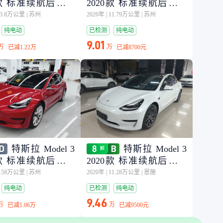
0款 标准续航后驱升
2020款 标准续航后驱升
级版
13.8万公里
|
苏州
2020年
|
11.79万公里
|
苏州
纯电动
已检测
纯电动
9.01
万
万
已减
1.22万
已减
8700元
特斯拉 Model 3
特斯拉 Model 3
0款 标准续航后驱升
2020款 标准续航后驱升
级版
9.58万公里
|
苏州
2020年
|
11.28万公里
|
恩施
纯电动
已检测
纯电动
9.46
万
万
已减
1.06万
已减
9500元