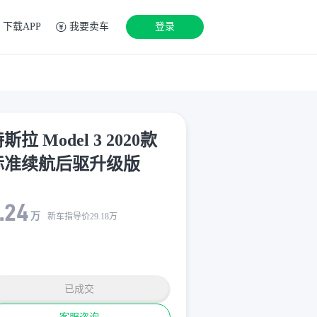
下载APP
我要卖车
登录
斯拉 Model 3 2020款
标准续航后驱升级版
.24
万
新车指导价
29.18
万
已成交