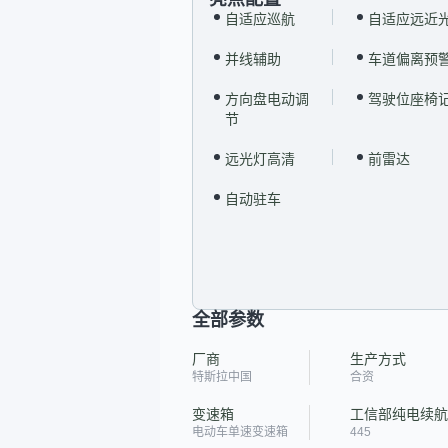
自适应巡航
自适应远近
并线辅助
车道偏离预
方向盘电动调
驾驶位座椅
节
远光灯高清
前雷达
自动驻车
全部参数
厂商
生产方式
特斯拉中国
合资
变速箱
工信部纯电续航里
电动车单速变速箱
445