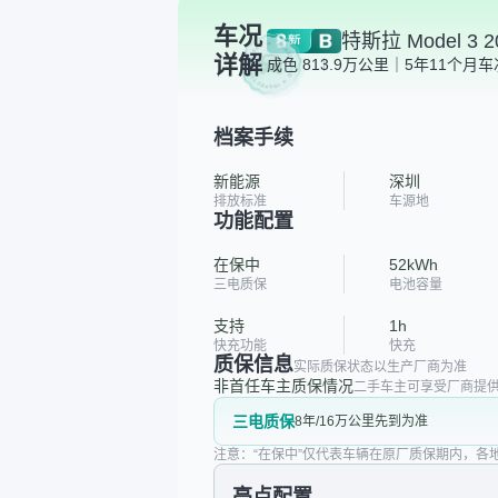
车况
特斯拉 Model 
详解
成色 8
13.9万公里｜5年11个月
车
档案手续
新能源
深圳
排放标准
车源地
功能配置
在保中
52kWh
三电质保
电池容量
支持
1h
快充功能
快充
质保信息
实际质保状态以生产厂商为准
非首任车主质保情况
二手车主可享受厂商提供
三电质保
8年/16万公里先到为准
注意：“在保中”仅代表车辆在原厂质保期内，各
亮点配置