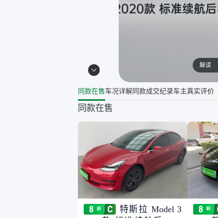
解读
同款在售
车况详解
同款成交纪录
车主真实评价
同款在售
特斯拉 Model 3