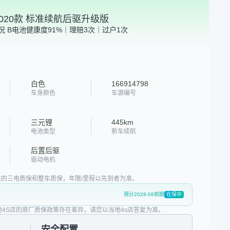
3 2020款 标准续航后驱升级版
况 B
电池健康度91%｜理赔3次｜过户1次
白色
166914798
车身颜色
车源编号
三元锂
445km
电池类型
新车续航
后置后驱
驱动电机
的三电质保和整车质保，年限/里程以先到者为准。
预计2028-08到期
在保中
地4S店的原厂质保政策存在差异，请您以当地4s店答复为准。
安全配置