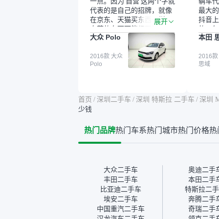
一点。因为‘自营’这两个字就
辆车代
代表的是自己的招牌，就像
最大的
在京东、天猫买东西一样，
抖音上
展开
自营的东西可能都要好一
的。每
大众 Polo
本田 
点。就是这种刻板印象吧。
这个让
一开始买二手车的时候，我
车全凭
确实有担心过事故车、泡水
2016款 大众
买。我
2016款
Polo
思域
车这些问题。瓜子的检测报
色，过
告其实并不能完全打消顾
合，虽
虑，因为我也听说过一些报
略高一
告造假或者没检测出来的情
平台，
首页
/
深圳二手车
/
深圳 特斯拉 二手车
/
深圳 M
况。我拿到你们的信息之
竟有保
少钱
后，自己又在线上去做了一
车没有
些报告查询（用了其他平
敢买。
热门品牌
热门车系
热门城市
热门价格
热
台），同时也找了朋友帮忙
多花点
线下看车。结果跟你们的报
手里买
告是符合的，所以这次车况
宜，车
没问题。购车流程挺快的，
透明。
我第一天看车，第二天你们
大众二手车
奥迪二手
就约我到店，我第三天去提
丰田二手车
本田二手
的车。去之前我提前跟交接
比亚迪二手车
特斯拉二手
人员说好，到了之后要当着
埃安二手车
奔腾二手
我的面再做一次复检，你们
中国重汽二手车
奇瑞二手
也安排了师傅，服务可以，
汉龙汽车二手车
领克二手