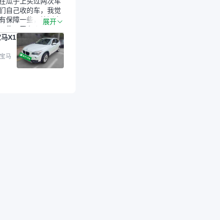
在瓜子上买过两次车
们自己收的车，我觉
有保障一些，检测会
展开
一些。平台自己收上
马X1
的车，应该更可靠。
是宝马X1，主要看中
格和公里数比较合
 宝马
外，瓜子承诺无火
事故、无泡水、无调
平台自营上面买应该
障。二手车肯定需要
后保障，这样更安
放心，不像新车车况
，剐蹭风险还是挺大
后保障在我买车决策
重能占到百分之七八
人车源的话，需要我
系卖家，我试着联系
人回我；而自营车我
价，就有销售加我微
谈价。自营车我讲过
后是通过花一块钱买
的方式，便宜了800
交。”