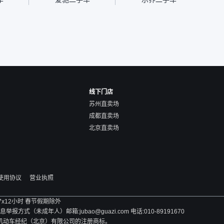
线下门店
苏州直卖场
成都直卖场
北京直卖场
使用协议
营业执照
 7x12小时 春节假期除外
方式（未成年人）邮箱:jubao@guazi.com 电话:010-89191670
旧机动车经纪（北京）有限公司的注册商标。