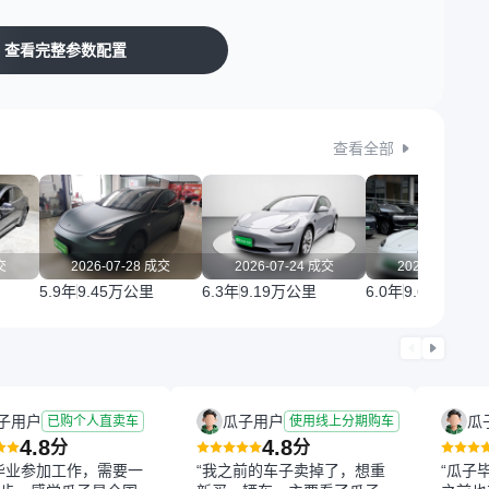
查看完整参数配置
查看全部
交
2026-07-28 成交
2026-07-24 成交
2026-07-23 
5.9年
9.45万公里
6.3年
9.19万公里
6.0年
9.62万公里
子用户
瓜子用户
瓜
已购个人直卖车
使用线上分期购车
4.8
4.8
分
分
毕业参加工作，需要一
“我之前的车子卖掉了，想重
“瓜子