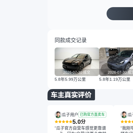
同款成交记录
2026-07-30 成交
2026-07-30 成
5.8年
5.99万公里
5.8年
1.19万公里
瓜子用户
瓜
已购官方直卖车
5.0
分
“瓜子官方自营车感觉更靠谱
“我刚