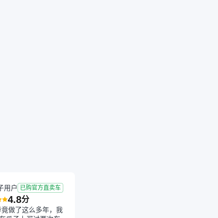
成交
2026-07-21 成交
5.7年
6.9万公里
子用户
已购官方直卖车
4.8
分
毕竟做了这么多年，我