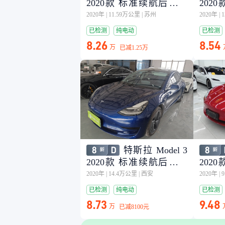
2020款 标准续航后驱升
202
级版
级版
2020年
|
11.59万公里
|
苏州
2020年
|
已检测
纯电动
已检测
8.26
8.54
万
已减
1.25万
特斯拉 Model 3
2020款 标准续航后驱升
202
级版
级版
2020年
|
14.4万公里
|
西安
2020年
|
已检测
纯电动
已检测
8.73
9.48
万
已减
8100元