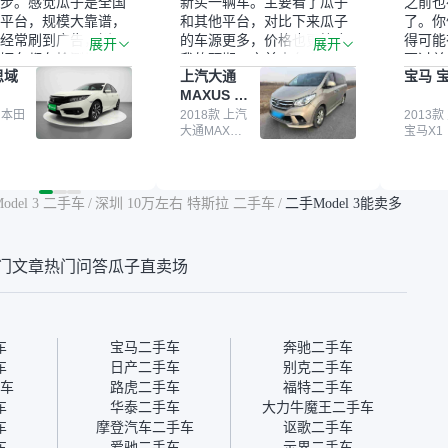
步。感觉瓜子是全国
新买一辆车。主要看了瓜子
之前也
平台，规模大靠谱，
和其他平台，对比下来瓜子
了。你
经常刷到广告，挺火
的车源更多，价格也更符合
得可能
展开
展开
辆车都有检测报告，
我的预期。之前卖车来过瓜
更过关
思域
上汽大通
宝马 宝
我很放心。去外面买
子，虽然价格没谈成，但
来再卖
MAXUS 大
卖家一张嘴，不敢
APP一直留着。瓜子毕竟是
我买的
通G10
买了本田思域，白
 本田
大平台，整体印象还好。我
2018款 上汽
它的价
2013款
大通MAXUS
宝马X1
户次数少，公里数符
最终买了一台上汽大通，18
适。另
大通G10
然价格比我心理预期
年的车，公里数9万多，符
烧、无
点，但瓜子这么大的
合我的要求，颜色也是我喜
表，在
车价贵点也正常，毕
欢的浅色。瓜子能做线上分
更有保
odel 3 二手车
/
深圳 10万左右 特斯拉 二手车
/
二手Model 3能卖多
障。其他平台上很多
期，这一点很便捷，其他平
一个售
第三方检测报告，不
台的分期需要到当地办理，
全、更
瓜子有检测有售后，
线上办不了，这是瓜子最核
那么好
门文章
热门问答
瓜子直卖场
钱买个放心。从个人
心的额外价值。虽然我砍过
的。售
车，价格比车商那便
一次价没成功，但不会影响
中的比
况也有检测报告，很
对瓜子的信任。能接受瓜子
十。个
”
比线下贵1000-2000元，因
自己联
为瓜子有质保，车子出小毛
过但没
车
宝马二手车
奔驰二手车
病维修更有保障。”
点了议
车
日产二手车
别克二手车
信帮我
车
路虎二手车
福特二手车
价，最
车
华泰二手车
大力牛魔王二手车
优惠券
车
摩登汽车二手车
讴歌二手车
块钱成
车
爱驰二手车
示界二手车