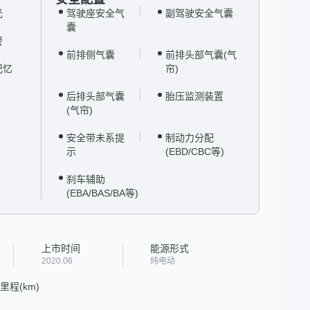
光
驾驶座安全气
副驾驶安全气囊
囊
警
前排侧气囊
前排头部气囊(气
记忆
帘)
后排头部气囊
胎压监测装置
(气帘)
安全带未系提
制动力分配
示
(EBD/CBC等)
刹车辅助
(EBA/BAS/BA等)
上市时间
能源形式
2020.06
纯电动
程(km)