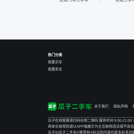
速度很快。体验下来自营车
的感觉是要比个人车好一
点。个人车主观性比较强，
价格超出卖家的心理预期
后，他可能直接就下架不卖
了。而自营车你们有最大的
让步权利，还会再跟我协
商，主动权在平台手里。”
热门分类
我要买车
我要卖车
关于我们
隐私声明
瓜子在线客服请扫码右侧二维码 服务时间 9:00-21:00
具体交易规则请以APP端展示为主
互联网违法或不良信息举报
瓜子®/瓜子二手车®等带有®标记的内容均是车好多