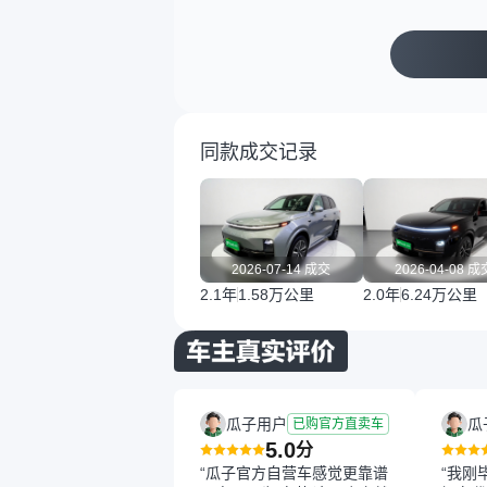
同款成交记录
2026-07-14 成交
2026-04-08 成
2.1年
1.58万公里
2.0年
6.24万公里
瓜子用户
瓜
已购官方直卖车
5.0
分
“瓜子官方自营车感觉更靠谱
“我刚