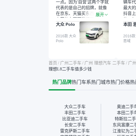
一点。因为‘自营’这两个字就
辆车代
代表的是自己的招牌，就像
最大的
在京东、天猫买东西一样，
抖音上
展开
自营的东西可能都要好一
的。每
大众 Polo
本田 
点。就是这种刻板印象吧。
这个让
一开始买二手车的时候，我
车全凭
确实有担心过事故车、泡水
2016款 大众
买。我
2016款
Polo
思域
车这些问题。瓜子的检测报
色，过
告其实并不能完全打消顾
合，虽
虑，因为我也听说过一些报
略高一
告造假或者没检测出来的情
平台，
首页
/
广州二手车
/
广州 理想汽车 二手车
/
广州
况。我拿到你们的信息之
竟有保
理想L8二手车值多少钱
后，自己又在线上去做了一
车没有
些报告查询（用了其他平
敢买。
热门品牌
热门车系
热门城市
热门价格
热
台），同时也找了朋友帮忙
多花点
线下看车。结果跟你们的报
手里买
告是符合的，所以这次车况
宜，车
没问题。购车流程挺快的，
透明。
我第一天看车，第二天你们
大众二手车
奥迪二手
就约我到店，我第三天去提
丰田二手车
本田二手
的车。去之前我提前跟交接
比亚迪二手车
特斯拉二手
人员说好，到了之后要当着
长安二手车
东风富康二
我的面再做一次复检，你们
雷克萨斯二手车
江淮钇为二
也安排了师傅，服务可以，