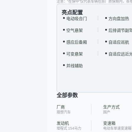
注意：“在保中”仅代表车辆在原厂质保期内，各
亮点配置
电动吸合门
方向盘加热
空气悬架
后排调节副
感应后备厢
自适应巡航
可变悬架
自适应远近
并线辅助
全部参数
厂商
生产方式
理想汽车
国产
发动机
变速箱
增程式 154马力
电动车单速变速箱