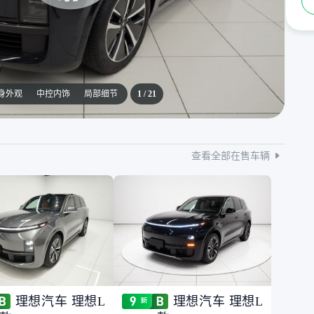
身外观
中控内饰
局部细节
1
/
21
查看全部在售车辆
理想汽车 理想L
理想汽车 理想L