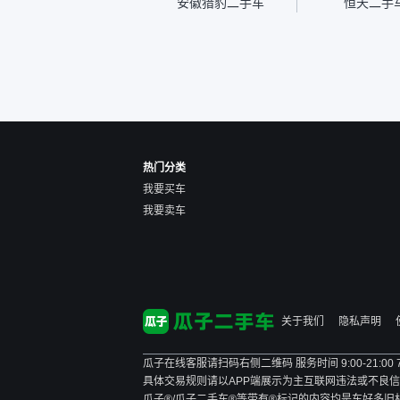
安徽猎豹二手车
恒天二手
速度很快。体验下来自营车
的感觉是要比个人车好一
点。个人车主观性比较强，
价格超出卖家的心理预期
后，他可能直接就下架不卖
了。而自营车你们有最大的
让步权利，还会再跟我协
商，主动权在平台手里。”
热门分类
我要买车
我要卖车
关于我们
隐私声明
瓜子在线客服请扫码右侧二维码 服务时间 9:00-21:00
具体交易规则请以APP端展示为主
互联网违法或不良信息举报
瓜子®/瓜子二手车®等带有®标记的内容均是车好多