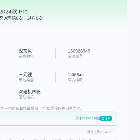
024款 Pro
况 A
理赔0次｜过户0次
深灰色
166926949
车身颜色
车源编号
三元锂
1360km
电池类型
综合续航
双电机四驱
驱动电机
的三电质保和整车质保，年限/里程以先到者为准。
预计2032-11到期
在保中
首次上牌2024-11