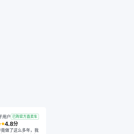
成交
2026-01-21 成交
2.0年
3.37万公里
子用户
已购官方直卖车
4.8
分
毕竟做了这么多年，我