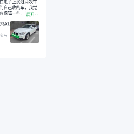
在瓜子上买过两次车
们自己收的车，我觉
有保障一些，检测会
展开
一些。平台自己收上
马X1
的车，应该更可靠。
是宝马X1，主要看中
格和公里数比较合
 宝马
外，瓜子承诺无火
事故、无泡水、无调
平台自营上面买应该
障。二手车肯定需要
后保障，这样更安
放心，不像新车车况
，剐蹭风险还是挺大
后保障在我买车决策
重能占到百分之七八
人车源的话，需要我
系卖家，我试着联系
人回我；而自营车我
价，就有销售加我微
谈价。自营车我讲过
后是通过花一块钱买
的方式，便宜了800
交。”