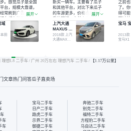
步。感觉瓜子是全国
新买一辆车。主要看了瓜子
之前也
平台，规模大靠谱，
和其他平台，对比下来瓜子
了。你
经常刷到广告，挺火
的车源更多，价格也更符合
得可能
展开
展开
辆车都有检测报告，
我的预期。之前卖车来过瓜
更过关
思域
上汽大通
宝马 宝
我很放心。去外面买
子，虽然价格没谈成，但
来再卖
MAXUS 大
卖家一张嘴，不敢
APP一直留着。瓜子毕竟是
我买的
通G10
买了本田思域，白
 本田
大平台，整体印象还好。我
2018款 上汽
它的价
2013款
大通MAXUS
宝马X1
户次数少，公里数符
最终买了一台上汽大通，18
适。另
大通G10
然价格比我心理预期
年的车，公里数9万多，符
烧、无
点，但瓜子这么大的
合我的要求，颜色也是我喜
表，在
车价贵点也正常，毕
欢的浅色。瓜子能做线上分
更有保
 理想L8 二手车
/
广州 20万左右 理想汽车 二手车
/
【1.17万公里】
障。其他平台上很多
期，这一点很便捷，其他平
一个售
第三方检测报告，不
台的分期需要到当地办理，
全、更
瓜子有检测有售后，
线上办不了，这是瓜子最核
那么好
门文章
热门问答
瓜子直卖场
钱买个放心。从个人
心的额外价值。虽然我砍过
的。售
车，价格比车商那便
一次价没成功，但不会影响
中的比
况也有检测报告，很
对瓜子的信任。能接受瓜子
十。个
”
比线下贵1000-2000元，因
自己联
为瓜子有质保，车子出小毛
过但没
车
宝马二手车
奔驰二手车
病维修更有保障。”
点了议
车
日产二手车
别克二手车
信帮我
车
路虎二手车
福特二手车
价，最
手车
示界二手车
方程豹二手车
优惠券
手车
御捷二手车
马自达二手车
块钱成