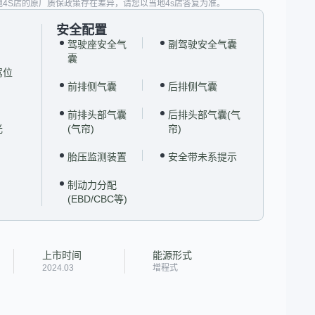
地4S店的原厂质保政策存在差异，请您以当地4s店答复为准。
安全配置
驾驶座安全气
副驾驶安全气囊
囊
驾位
前排侧气囊
后排侧气囊
前排头部气囊
后排头部气囊(气
光
(气帘)
帘)
胎压监测装置
安全带未系提示
制动力分配
(EBD/CBC等)
上市时间
能源形式
2024.03
增程式