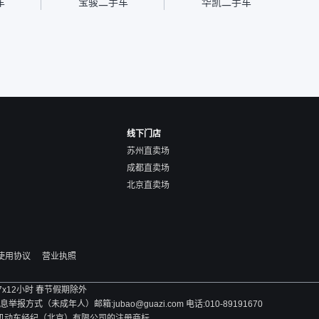
车
宝骏二手车
华凯二手车
线下门店
苏州直卖场
成都直卖场
北京直卖场
使用协议
营业执照
 7x12小时 春节假期除外
方式（未成年人）邮箱:jubao@guazi.com 电话:010-89191670
旧机动车经纪（北京）有限公司的注册商标。