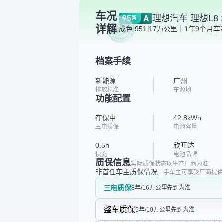
车况
理想汽车 理想L8 2
详解
成色 95
1.17万公里｜1年9个月
车
档案手续
新能源
广州
排放标准
车源地
功能配置
在保中
42.8kWh
三电质保
电池容量
0.5h
欣旺达
快充
电池品牌
质保信息
实际质保状态以生产厂商为准
非首任车主质保情况
二手车主可享受厂商提供
三电质保
8年/16万公里先到为准
整车质保
5年/10万公里先到为准