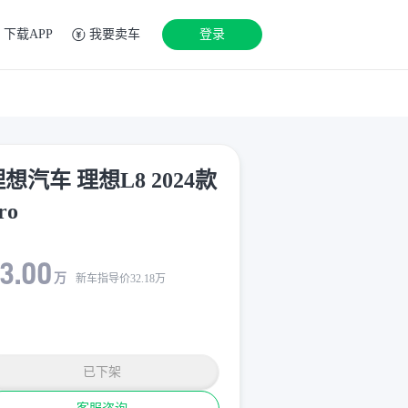
下载APP
我要卖车
登录
想汽车 理想L8 2024款
ro
3.00
万
新车指导价
32.18
万
已下架