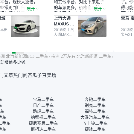
平台，规模大靠谱，
和其他平台，对比下来瓜子
了。你
经常刷到广告，挺火
的车源更多，价格也更符合
得可能
展开
展开
辆车都有检测报告，
我的预期。之前卖车来过瓜
更过关
思域
上汽大通
宝马 宝
我很放心。去外面买
子，虽然价格没谈成，但
来再卖
MAXUS 大
卖家一张嘴，不敢
APP一直留着。瓜子毕竟是
我买的
通G10
买了本田思域，白
 本田
大平台，整体印象还好。我
2018款 上汽
它的价
2013款
大通MAXUS
宝马X1
户次数少，公里数符
最终买了一台上汽大通，18
适。另
大通G10
然价格比我心理预期
年的车，公里数9万多，符
烧、无
点，但瓜子这么大的
合我的要求，颜色也是我喜
表，在
车价贵点也正常，毕
欢的浅色。瓜子能做线上分
更有保
洲 北汽新能源EC3 二手车
/
株洲 2万左右 北汽新能源 二手车
/
障。其他平台上很多
期，这一点很便捷，其他平
一个售
 灵动版值多少钱
第三方检测报告，不
台的分期需要到当地办理，
全、更
瓜子有检测有售后，
线上办不了，这是瓜子最核
那么好
门文章
热门问答
瓜子直卖场
钱买个放心。从个人
心的额外价值。虽然我砍过
的。售
车，价格比车商那便
一次价没成功，但不会影响
中的比
况也有检测报告，很
对瓜子的信任。能接受瓜子
十。个
”
比线下贵1000-2000元，因
自己联
为瓜子有质保，车子出小毛
过但没
车
宝马二手车
奔驰二手车
病维修更有保障。”
点了议
车
日产二手车
别克二手车
信帮我
车
路虎二手车
福特二手车
价，最
手车
纳智捷二手车
大乘汽车二手车
优惠券
二手车
捷尼赛思二手车
五十铃二手车
块钱成
手车
斯柯达二手车
捷途二手车