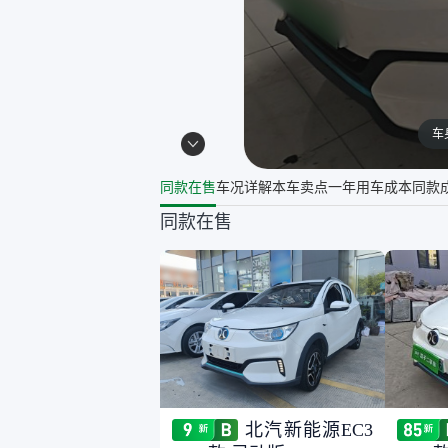
车
同款在售
车况详解
本车卖点
一年用车成本
同款
同款在售
北汽新能源EC3