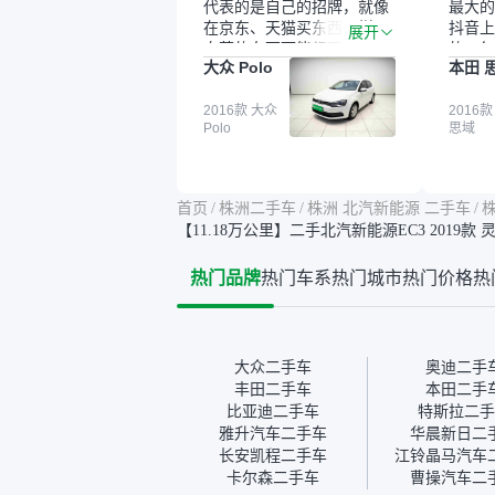
代表的是自己的招牌，就像
最大的
在京东、天猫买东西一样，
抖音上
展开
自营的东西可能都要好一
的。每
大众 Polo
本田 
点。就是这种刻板印象吧。
这个让
一开始买二手车的时候，我
车全凭
确实有担心过事故车、泡水
2016款 大众
买。我
2016款
Polo
思域
车这些问题。瓜子的检测报
色，过
告其实并不能完全打消顾
合，虽
虑，因为我也听说过一些报
略高一
告造假或者没检测出来的情
平台，
首页
/
株洲二手车
/
株洲 北汽新能源 二手车
/
株
况。我拿到你们的信息之
竟有保
【11.18万公里】二手北汽新能源EC3 2019款
后，自己又在线上去做了一
车没有
些报告查询（用了其他平
敢买。
热门品牌
热门车系
热门城市
热门价格
热
台），同时也找了朋友帮忙
多花点
线下看车。结果跟你们的报
手里买
告是符合的，所以这次车况
宜，车
没问题。购车流程挺快的，
透明。
我第一天看车，第二天你们
大众二手车
奥迪二手
就约我到店，我第三天去提
丰田二手车
本田二手
的车。去之前我提前跟交接
比亚迪二手车
特斯拉二手
人员说好，到了之后要当着
雅升汽车二手车
华晨新日二
我的面再做一次复检，你们
长安凯程二手车
江铃晶马汽车
也安排了师傅，服务可以，
卡尔森二手车
曹操汽车二
速度很快。体验下来自营车