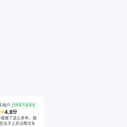
成交
2026-07-25 成交
6.1年
7.23万公里
子用户
已购官方直卖车
4.8
分
毕竟做了这么多年，我
在瓜子上买过两次车