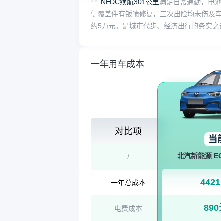
NEDC续航301公里
满足日常通勤，电池
侧覆盖件有钣喷修复，三次出险均未伤及
约5万元。是城市代步、经济出行的务实之
一年用车成本
对比项
当
北汽新能源 EC
/
442
一年总成本
89
电费成本