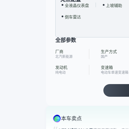
全液晶仪表盘
上坡辅助
倒车雷达
全部参数
厂商
生产方式
北汽新能源
国产
发动机
变速箱
纯电动
电动车单速变速箱
本车卖点