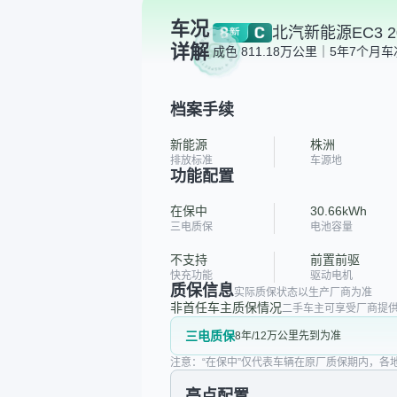
车况
北汽新能源EC3 2
详解
成色 8
11.18万公里｜5年7个月
车
档案手续
新能源
株洲
排放标准
车源地
功能配置
在保中
30.66kWh
三电质保
电池容量
不支持
前置前驱
快充功能
驱动电机
质保信息
实际质保状态以生产厂商为准
非首任车主质保情况
二手车主可享受厂商提供
三电质保
8年/12万公里先到为准
注意：“在保中”仅代表车辆在原厂质保期内，各
亮点配置