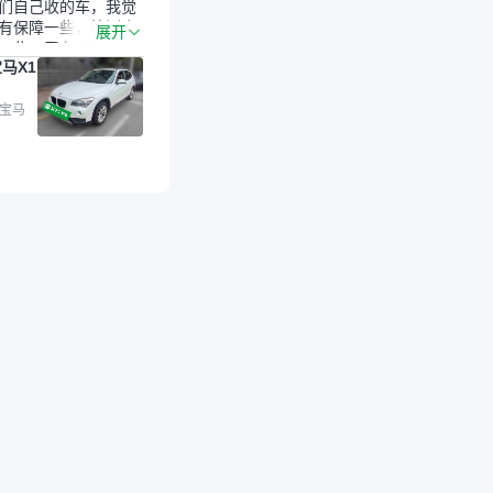
们自己收的车，我觉
有保障一些，检测会
展开
一些。平台自己收上
马X1
的车，应该更可靠。
是宝马X1，主要看中
格和公里数比较合
 宝马
外，瓜子承诺无火
事故、无泡水、无调
平台自营上面买应该
障。二手车肯定需要
后保障，这样更安
放心，不像新车车况
，剐蹭风险还是挺大
后保障在我买车决策
重能占到百分之七八
人车源的话，需要我
系卖家，我试着联系
人回我；而自营车我
价，就有销售加我微
谈价。自营车我讲过
后是通过花一块钱买
的方式，便宜了800
交。”