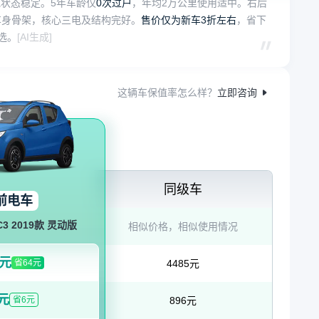
状态稳定。5年车龄仅
0次过户
，年均2万公里使用适中。右后
车身骨架，核心三电及结构完好。
售价仅为新车3折左右
，省下
选。
[AI生成]
这辆车保值率怎么样？
立即咨询
同级车
前电车
3 2019款 灵动版
相似价格，相似使用情况
1元
省64元
4485元
0元
省6元
896元