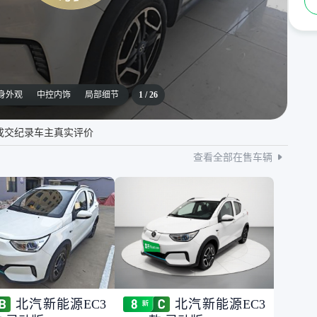
身外观
中控内饰
局部细节
1
/
26
成交纪录
车主真实评价
查看全部在售车辆
北汽新能源EC3
北汽新能源EC3