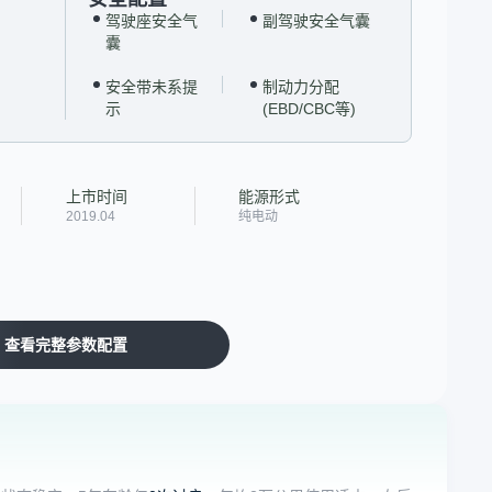
驾驶座安全气
副驾驶安全气囊
囊
安全带未系提
制动力分配
示
(EBD/CBC等)
上市时间
能源形式
2019.04
纯电动
查看完整参数配置