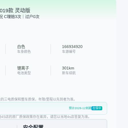
019款 灵动版
况 C
理赔3次｜过户0次
白色
166934920
车身颜色
车源编号
锂离子
301km
电池类型
新车续航
的三电质保和整车质保，年限/里程以先到者为准。
预计2028-12到期
在保中
地4S店的原厂质保政策存在差异，请您以当地4s店答复为准。
安全配置