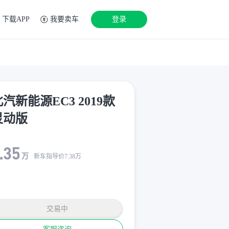
下载APP
我要卖车
登录
汽新能源EC3 2019款
灵动版
.35
万
新车指导价
7.38
万
交易中