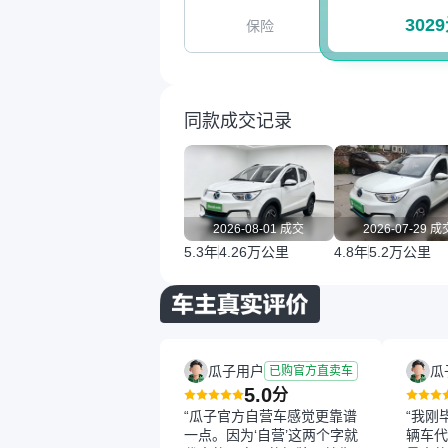
302
保险
同款成交记录
2026-08-01 成交
2026-07-29 成
5.3年
4.26万公里
4.8年
5.2万公里
瓜子用户
瓜
已购官方直卖车
5.0
分
“瓜子官方自营车感觉更靠谱
“我刚
一点。因为‘自营’这两个字就
辆车代