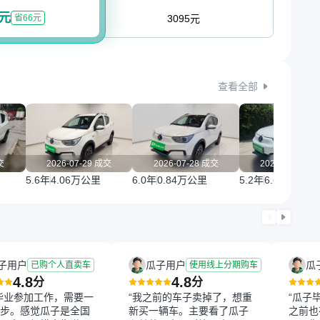
9元
省66元
3095元
查看全部
交
2026-07-29 成交
2026-07-28 成交
2026-07-27 
5.6年
4.06万公里
6.0年
0.84万公里
5.2年
6.67万公里
子用户
瓜子用户
瓜
已购个人直卖车
使用线上分期购车
4.8
4.8
分
分
毕业参加工作，需要一
“我之前的车子卖掉了，想重
“瓜子
步。感觉瓜子是全国
新买一辆车。主要看了瓜子
之前也