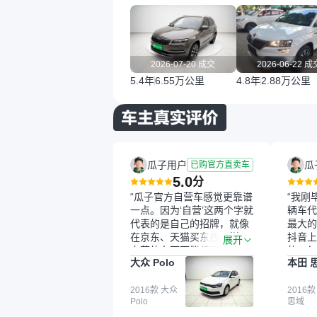
2026-07-20 成交
2026-06-22 成
5.4年
6.55万公里
4.8年
2.88万公里
瓜子用户
瓜
已购官方直卖车
5.0
分
“瓜子官方自营车感觉更靠谱
“我刚
一点。因为‘自营’这两个字就
辆车代
代表的是自己的招牌，就像
最大的
在京东、天猫买东西一样，
抖音上
展开
自营的东西可能都要好一
的。每
大众 Polo
本田 
点。就是这种刻板印象吧。
这个让
一开始买二手车的时候，我
车全凭
确实有担心过事故车、泡水
2016款 大众
买。我
2016款
Polo
思域
车这些问题。瓜子的检测报
色，过