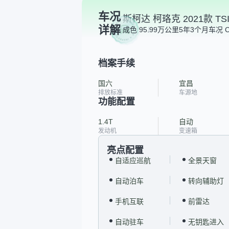
车况
斯柯达 柯珞克 2021款 TS
详解
成色 9
5.99万公里
5年3个月
车况 
档案手续
国六
宜昌
排放标准
车源地
功能配置
1.4T
自动
发动机
变速箱
亮点配置
自适应巡航
全景天窗
自动泊车
转向辅助灯
手机互联
前雷达
自动驻车
无钥匙进入