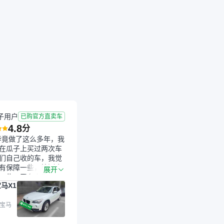
子用户
已购官方直卖车
4.8
分
毕竟做了这么多年，我
在瓜子上买过两次车
们自己收的车，我觉
有保障一些，检测会
展开
一些。平台自己收上
马X1
的车，应该更可靠。
是宝马X1，主要看中
格和公里数比较合
 宝马
外，瓜子承诺无火