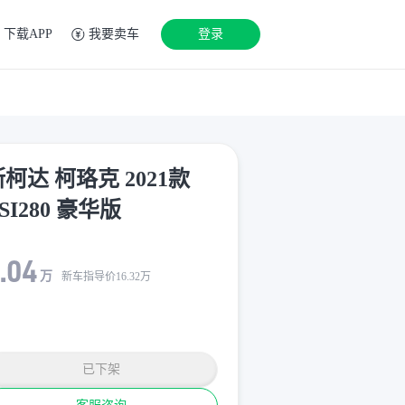
下载APP
我要卖车
登录
柯达 柯珞克 2021款
SI280 豪华版
.04
万
新车指导价
16.32
万
已下架