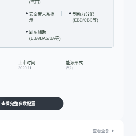
(气帘)
安全带未系提
制动力分配
示
(EBD/CBC等)
刹车辅助
(EBA/BAS/BA等)
上市时间
能源形式
2020.11
汽油
查看完整参数配置
查看全部