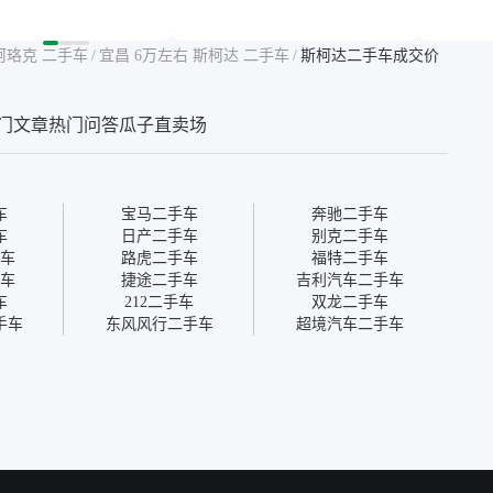
然价格比我心理预期
年的车，公里数9万多，符
烧、无
点，但瓜子这么大的
合我的要求，颜色也是我喜
表，在
车价贵点也正常，毕
欢的浅色。瓜子能做线上分
更有保
柯珞克 二手车
/
宜昌 6万左右 斯柯达 二手车
/
斯柯达二手车成交价
障。其他平台上很多
期，这一点很便捷，其他平
一个售
第三方检测报告，不
台的分期需要到当地办理，
全、更
瓜子有检测有售后，
线上办不了，这是瓜子最核
那么好
门文章
热门问答
瓜子直卖场
钱买个放心。从个人
心的额外价值。虽然我砍过
的。售
车，价格比车商那便
一次价没成功，但不会影响
中的比
况也有检测报告，很
对瓜子的信任。能接受瓜子
十。个
”
比线下贵1000-2000元，因
自己联
为瓜子有质保，车子出小毛
过但没
车
宝马二手车
奔驰二手车
病维修更有保障。”
点了议
车
日产二手车
别克二手车
信帮我
车
路虎二手车
福特二手车
价，最
车
捷途二手车
吉利汽车二手车
优惠券
车
212二手车
双龙二手车
块钱成
手车
东风风行二手车
超境汽车二手车