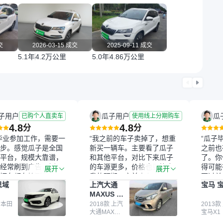
交
2026-03-15 成交
2025-09-11 成交
5.1年
4.2万公里
5.0年
4.86万公里
子用户
瓜子用户
瓜
已购个人直卖车
使用线上分期购车
4.8
4.8
分
分
毕业参加工作，需要一
“我之前的车子卖掉了，想重
“瓜子
步。感觉瓜子是全国
新买一辆车。主要看了瓜子
之前也
平台，规模大靠谱，
和其他平台，对比下来瓜子
了。你
经常刷到广告，挺火
的车源更多，价格也更符合
得可能
展开
展开
辆车都有检测报告，
我的预期。之前卖车来过瓜
更过关
思域
上汽大通
宝马 宝
我很放心。去外面买
子，虽然价格没谈成，但
来再卖
MAXUS 大
卖家一张嘴，不敢
APP一直留着。瓜子毕竟是
我买的
通G10
买了本田思域，白
 本田
大平台，整体印象还好。我
2018款 上汽
它的价
2013款
大通MAXUS
宝马X1
户次数少，公里数符
最终买了一台上汽大通，18
适。另
大通G10