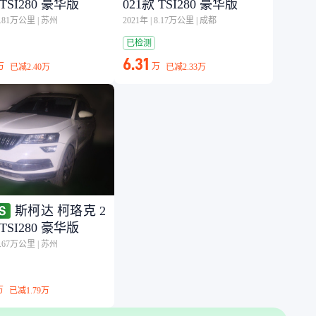
 TSI280 豪华版
021款 TSI280 豪华版
5.81万公里
|
苏州
2021年
|
8.17万公里
|
成都
已检测
6.31
万
万
已减
2.40万
已减
2.33万
斯柯达 柯珞克 2
 TSI280 豪华版
4.67万公里
|
苏州
万
已减
1.79万