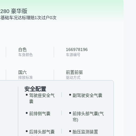
I280 豪华版
C
基础车况达标
理赔1次
过户0次
白色
166978196
车身颜色
车源编号
国六
前置前驱
排放标准
驱动方式
安全配置
驾驶座安全气
副驾驶安全气囊
囊
前排侧气囊
前排头部气囊(气
帘)
后排头部气囊
胎压监测装置