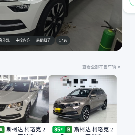
身外观
中控内饰
局部细节
1
/
26
查看全部在售车辆
斯柯达 柯珞克 2
斯柯达 柯珞克 2