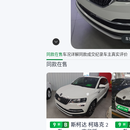
车
同款在售
车况详解
同款成交纪录
车主真实评价
同款在售
斯柯达 柯珞克 2