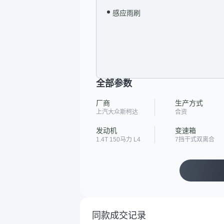
感应雨刷
全部参数
厂商
生产方式
上汽大众斯柯达
合资
发动机
变速箱
1.4T 150马力 L4
7挡干式双离合
同款成交记录