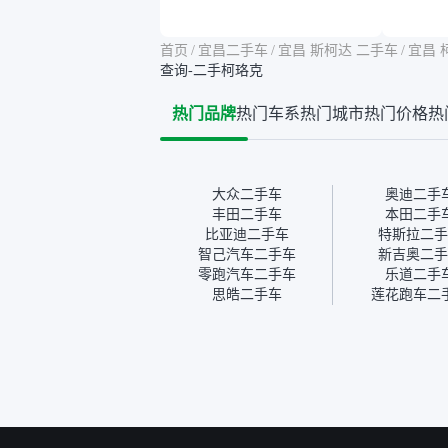
告其实并不能完全打消顾
合，虽
虑，因为我也听说过一些报
略高一
告造假或者没检测出来的情
平台，
首页
/
宜昌二手车
/
宜昌 斯柯达 二手车
/
宜昌 
况。我拿到你们的信息之
竟有保
查询-二手柯珞克
后，自己又在线上去做了一
车没有
些报告查询（用了其他平
敢买。
热门品牌
热门车系
热门城市
热门价格
热
台），同时也找了朋友帮忙
多花点
线下看车。结果跟你们的报
手里买
告是符合的，所以这次车况
宜，车
没问题。购车流程挺快的，
透明。
我第一天看车，第二天你们
大众二手车
奥迪二手
就约我到店，我第三天去提
丰田二手车
本田二手
的车。去之前我提前跟交接
比亚迪二手车
特斯拉二手
人员说好，到了之后要当着
智己汽车二手车
新吉奥二手
我的面再做一次复检，你们
零跑汽车二手车
乐道二手
也安排了师傅，服务可以，
思皓二手车
莲花跑车二
速度很快。体验下来自营车
的感觉是要比个人车好一
点。个人车主观性比较强，
价格超出卖家的心理预期
后，他可能直接就下架不卖
了。而自营车你们有最大的
让步权利，还会再跟我协
商，主动权在平台手里。”