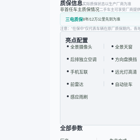
质保信息
实际质保状态以生产厂商为准
非首任车主质保情况
二手车主可享受厂商提供
三电质保
8年/12万公里先到为准
注意：“在保中”仅代表车辆在原厂质保期内，各
亮点配置
全景摄像头
全景天窗
后排独立空调
方向盘换挡
手机互联
远光灯高清
前雷达
自动驻车
感应雨刷
全部参数