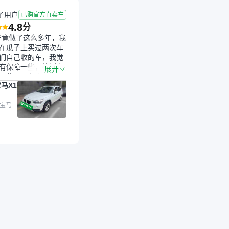
子用户
已购官方直卖车
4.8
分
毕竟做了这么多年，我
在瓜子上买过两次车
们自己收的车，我觉
有保障一些，检测会
展开
一些。平台自己收上
马X1
的车，应该更可靠。
是宝马X1，主要看中
格和公里数比较合
 宝马
外，瓜子承诺无火
事故、无泡水、无调
平台自营上面买应该
障。二手车肯定需要
后保障，这样更安
放心，不像新车车况
，剐蹭风险还是挺大
后保障在我买车决策
重能占到百分之七八
人车源的话，需要我
系卖家，我试着联系
人回我；而自营车我