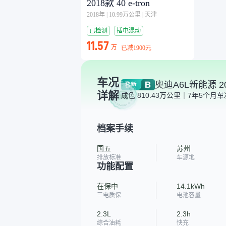
2018款 40 e-tron
2018年
|
10.99万公里
|
天津
已检测
插电混动
11.57
万
已减
1900元
车况
奥迪A6L新能源 201
详解
成色 8
10.43万公里｜7年5个月
车
档案手续
国五
苏州
排放标准
车源地
功能配置
在保中
14.1kWh
三电质保
电池容量
2.3L
2.3h
综合油耗
快充