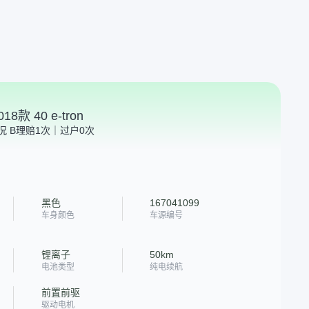
8款 40 e-tron
况 B
理赔1次｜过户0次
黑色
167041099
车身颜色
车源编号
锂离子
50km
电池类型
纯电续航
前置前驱
驱动电机