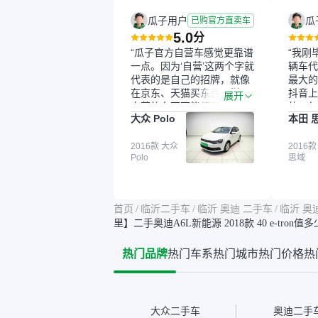
瓜子用户
瓜
已购官方直卖车
5.0
分
“瓜子官方自营车感觉更靠谱
“我刚
一点。因为‘自营’这两个字就
辆车代
代表的是自己的招牌，就像
最大的
在京东、天猫买东西一样，
抖音上
展开
自营的东西可能都要好一
的。每
大众 Polo
本田 
点。就是这种刻板印象吧。
这个让
一开始买二手车的时候，我
车全凭
确实有担心过事故车、泡水
2016款 大众
买。我
2016款
Polo
思域
车这些问题。瓜子的检测报
色，过
告其实并不能完全打消顾
合，虽
虑，因为我也听说过一些报
略高一
告造假或者没检测出来的情
平台，
首页
/
临沂二手车
/
临沂 奥迪 二手车
/
临沂 奥
况。我拿到你们的信息之
竟有保
里】二手奥迪A6L新能源 2018款 40 e-tron值
后，自己又在线上去做了一
车没有
些报告查询（用了其他平
敢买。
热门品牌
热门车系
热门城市
热门价格
热
台），同时也找了朋友帮忙
多花点
线下看车。结果跟你们的报
手里买
告是符合的，所以这次车况
宜，车
没问题。购车流程挺快的，
透明。
我第一天看车，第二天你们
大众二手车
奥迪二手