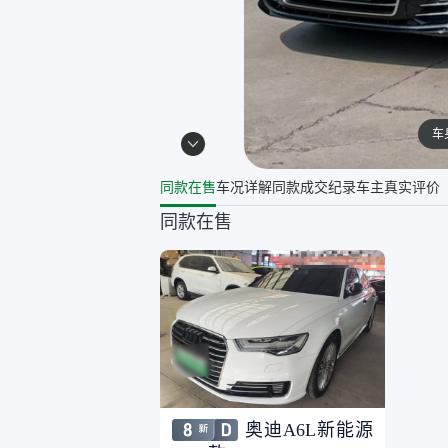
车
同款在售
车况详解
同款成交纪录
车主真实评价
同款在售
奥迪A6L新能源