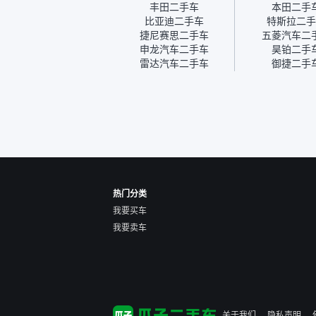
就约我到店，我第三天去提
丰田二手车
本田二手
的车。去之前我提前跟交接
比亚迪二手车
特斯拉二手
人员说好，到了之后要当着
捷尼赛思二手车
五菱汽车二
我的面再做一次复检，你们
申龙汽车二手车
昊铂二手
也安排了师傅，服务可以，
雷达汽车二手车
御捷二手
速度很快。体验下来自营车
的感觉是要比个人车好一
点。个人车主观性比较强，
价格超出卖家的心理预期
后，他可能直接就下架不卖
了。而自营车你们有最大的
让步权利，还会再跟我协
商，主动权在平台手里。”
热门分类
我要买车
我要卖车
关于我们
隐私声明