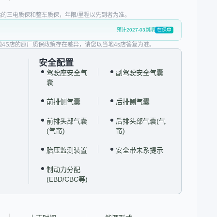
的三电质保和整车质保，年限/里程以先到者为准。
预计2027-03到期
在保中
地4S店的原厂质保政策存在差异，请您以当地4s店答复为准。
安全配置
驾驶座安全气
副驾驶安全气囊
囊
前排侧气囊
后排侧气囊
前排头部气囊
后排头部气囊(气
(气帘)
帘)
胎压监测装置
安全带未系提示
制动力分配
(EBD/CBC等)