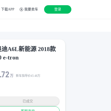
下载APP
我要卖车
登录
迪A6L新能源 2018款
0 e-tron
.72
万
新车指导价
45.48
万
已成交