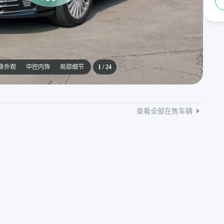
身外观
中控内饰
局部细节
1
/
24
查看全部在售车辆