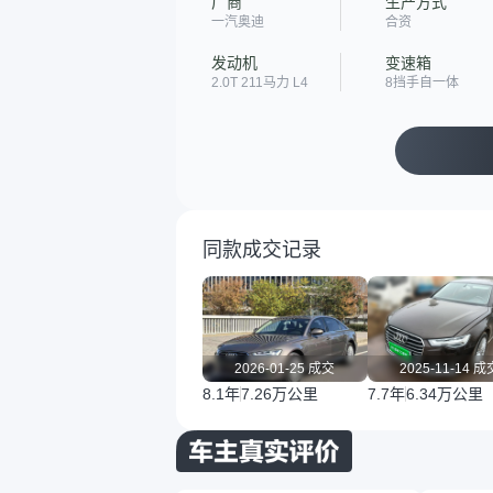
厂商
生产方式
一汽奥迪
合资
发动机
变速箱
2.0T 211马力 L4
8挡手自一体
同款成交记录
2026-01-25 成交
2025-11-14 成
8.1年
7.26万公里
7.7年
6.34万公里