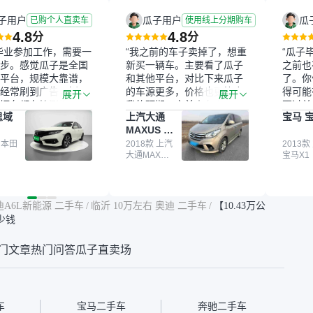
子用户
瓜子用户
瓜
已购个人直卖车
使用线上分期购车
4.8
4.8
分
分
毕业参加工作，需要一
“我之前的车子卖掉了，想重
“瓜子
步。感觉瓜子是全国
新买一辆车。主要看了瓜子
之前也
平台，规模大靠谱，
和其他平台，对比下来瓜子
了。你
经常刷到广告，挺火
的车源更多，价格也更符合
得可能
展开
展开
辆车都有检测报告，
我的预期。之前卖车来过瓜
更过关
思域
上汽大通
宝马 宝
我很放心。去外面买
子，虽然价格没谈成，但
来再卖
MAXUS 大
卖家一张嘴，不敢
APP一直留着。瓜子毕竟是
我买的
通G10
买了本田思域，白
 本田
大平台，整体印象还好。我
2018款 上汽
它的价
2013款
大通MAXUS
宝马X1
户次数少，公里数符
最终买了一台上汽大通，18
适。另
大通G10
然价格比我心理预期
年的车，公里数9万多，符
烧、无
点，但瓜子这么大的
合我的要求，颜色也是我喜
表，在
车价贵点也正常，毕
欢的浅色。瓜子能做线上分
更有保
迪A6L新能源 二手车
/
临沂 10万左右 奥迪 二手车
/
【10.43万公
障。其他平台上很多
期，这一点很便捷，其他平
一个售
多少钱
第三方检测报告，不
台的分期需要到当地办理，
全、更
瓜子有检测有售后，
线上办不了，这是瓜子最核
那么好
门文章
热门问答
瓜子直卖场
钱买个放心。从个人
心的额外价值。虽然我砍过
的。售
车，价格比车商那便
一次价没成功，但不会影响
中的比
况也有检测报告，很
对瓜子的信任。能接受瓜子
十。个
”
比线下贵1000-2000元，因
自己联
为瓜子有质保，车子出小毛
过但没
车
宝马二手车
奔驰二手车