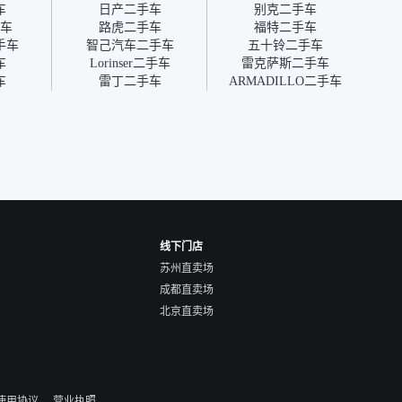
病维修更有保障。”
点了议
车
日产二手车
别克二手车
信帮我
车
路虎二手车
福特二手车
价，最
手车
智己汽车二手车
五十铃二手车
优惠券
车
Lorinser二手车
雷克萨斯二手车
块钱成
车
雷丁二手车
ARMADILLO二手车
线下门店
苏州直卖场
成都直卖场
北京直卖场
使用协议
营业执照