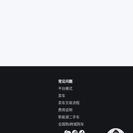
价，就有销售加我微
谈价。自营车我讲过
后是通过花一块钱买
的方式，便宜了800
交。”
常见问题
平台模式
卖车
卖车交易流程
费用说明
新能源二手车
全国购/跨城购车