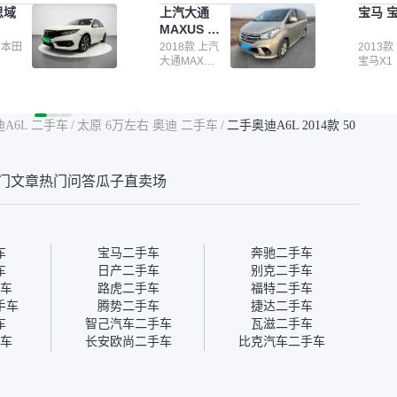
思域
上汽大通
宝马 宝
我很放心。去外面买
子，虽然价格没谈成，但
来再卖
MAXUS 大
卖家一张嘴，不敢
APP一直留着。瓜子毕竟是
我买的
通G10
买了本田思域，白
 本田
大平台，整体印象还好。我
2018款 上汽
它的价
2013款
大通MAXUS
宝马X1
户次数少，公里数符
最终买了一台上汽大通，18
适。另
大通G10
然价格比我心理预期
年的车，公里数9万多，符
烧、无
点，但瓜子这么大的
合我的要求，颜色也是我喜
表，在
车价贵点也正常，毕
欢的浅色。瓜子能做线上分
更有保
迪A6L 二手车
/
太原 6万左右 奥迪 二手车
/
二手奥迪A6L 2014款 50
障。其他平台上很多
期，这一点很便捷，其他平
一个售
第三方检测报告，不
台的分期需要到当地办理，
全、更
瓜子有检测有售后，
线上办不了，这是瓜子最核
那么好
门文章
热门问答
瓜子直卖场
钱买个放心。从个人
心的额外价值。虽然我砍过
的。售
车，价格比车商那便
一次价没成功，但不会影响
中的比
况也有检测报告，很
对瓜子的信任。能接受瓜子
十。个
”
比线下贵1000-2000元，因
自己联
为瓜子有质保，车子出小毛
过但没
车
宝马二手车
奔驰二手车
病维修更有保障。”
点了议
车
日产二手车
别克二手车
信帮我
车
路虎二手车
福特二手车
价，最
手车
腾势二手车
捷达二手车
优惠券
车
智己汽车二手车
瓦滋二手车
块钱成
车
长安欧尚二手车
比克汽车二手车