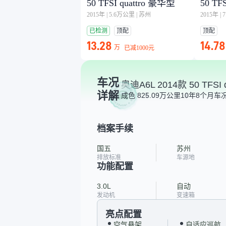
50 TFSI quattro 豪华型
50 TF
2015年
|
5.6万公里
|
苏州
2015年
|
已检测
顶配
顶配
13.28
14.78
万
已减
1000元
车况
奥迪A6L 2014款 50 TFSI 
详解
成色 8
25.09万公里
10年8个月
车况
档案手续
国五
苏州
排放标准
车源地
功能配置
3.0L
自动
发动机
变速箱
亮点配置
空气悬架
自适应巡航