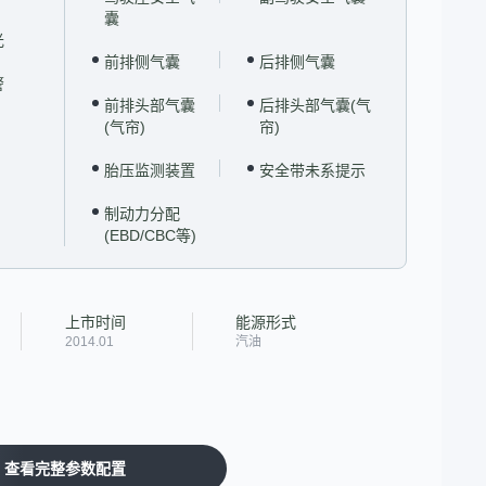
囊
光
前排侧气囊
后排侧气囊
警
前排头部气囊
后排头部气囊(气
(气帘)
帘)
胎压监测装置
安全带未系提示
制动力分配
(EBD/CBC等)
上市时间
能源形式
2014.01
汽油
查看完整参数配置