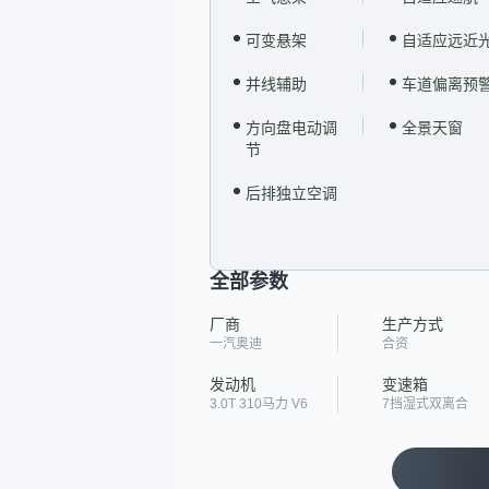
可变悬架
自适应远近
并线辅助
车道偏离预
方向盘电动调
全景天窗
节
后排独立空调
全部参数
厂商
生产方式
一汽奥迪
合资
发动机
变速箱
3.0T 310马力 V6
7挡湿式双离合