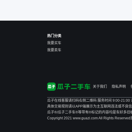
价格超出卖家的心理预期
后，他可能直接就下架不卖
了。而自营车你们有最大的
让步权利，还会再跟我协
商，主动权在平台手里。”
热门分类
我要买车
我要卖车
关于我们
隐私声明
瓜子在线客服请扫码右侧二维码 服务时间 9:00-21:00
具体交易规则请以APP端展示为主
互联网违法或不良信息举报
瓜子®/瓜子二手车®等带有®标记的内容均是车好多
Copyright 2021 www.guazi.com All Rights Reserved