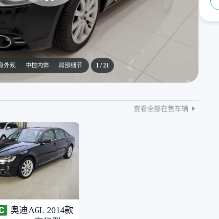
身外观
中控内饰
局部细节
1
/
21
查看全部在售车辆
奥迪A6L 2014款