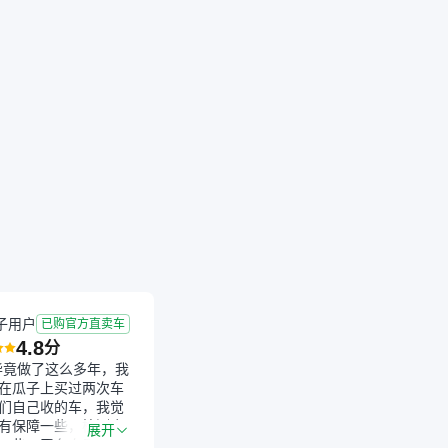
子用户
已购官方直卖车
4.8
分
毕竟做了这么多年，我
在瓜子上买过两次车
们自己收的车，我觉
有保障一些，检测会
展开
一些。平台自己收上