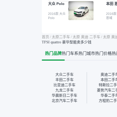
大众 Polo
本田 
点。就是这种刻板印象吧。
这个让
一开始买二手车的时候，我
车全凭
确实有担心过事故车、泡水
2016款 大众
买。我
2016款
Polo
思域
车这些问题。瓜子的检测报
色，过
告其实并不能完全打消顾
合，虽
虑，因为我也听说过一些报
略高一
告造假或者没检测出来的情
平台，
首页
/
太原二手车
/
太原 奥迪 二手车
/
太原 奥
况。我拿到你们的信息之
竟有保
TFSI quattro 豪华型能卖多少钱
后，自己又在线上去做了一
车没有
些报告查询（用了其他平
敢买。
热门品牌
热门车系
热门城市
热门价格
热
台），同时也找了朋友帮忙
多花点
线下看车。结果跟你们的报
手里买
告是符合的，所以这次车况
宜，车
没问题。购车流程挺快的，
透明。
我第一天看车，第二天你们
大众二手车
奥迪二手
就约我到店，我第三天去提
丰田二手车
本田二手
的车。去之前我提前跟交接
比亚迪二手车
特斯拉二手
人员说好，到了之后要当着
九龙二手车
菱势汽车二
我的面再做一次复检，你们
华晨新日二手车
华泰二手
也安排了师傅，服务可以，
北京汽车二手车
方程豹二手
速度很快。体验下来自营车
的感觉是要比个人车好一
点。个人车主观性比较强，