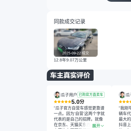
同款成交记录
2025-09-22 成交
12.8年
9.07万公里
瓜子用户
瓜
已购官方直卖车
5.0
分
“瓜子官方自营车感觉更靠谱
“我刚
一点。因为‘自营’这两个字就
辆车代
代表的是自己的招牌，就像
最大的
在京东、天猫买东西一样，
抖音上
展开
自营的东西可能都要好一
的。每