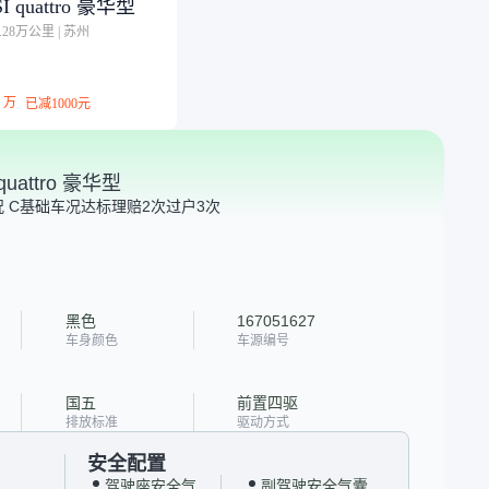
SI quattro 豪华型
7.28万公里
|
苏州
万
已减
1000元
quattro 豪华型
 C
基础车况达标
理赔2次
过户3次
黑色
167051627
车身颜色
车源编号
国五
前置四驱
排放标准
驱动方式
安全配置
驾驶座安全气
副驾驶安全气囊