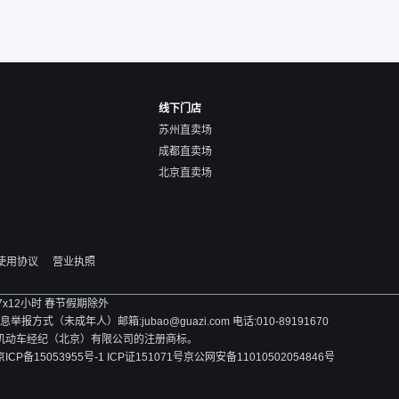
线下门店
苏州直卖场
成都直卖场
北京直卖场
使用协议
营业执照
 7x12小时 春节假期除外
方式（未成年人）邮箱:jubao@guazi.com 电话:010-89191670
旧机动车经纪（北京）有限公司的注册商标。
京ICP备15053955号-1 ICP证151071号
京公网安备11010502054846号