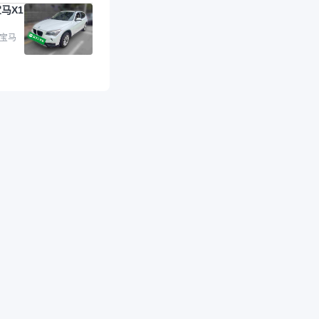
马X1
的车，应该更可靠。
是宝马X1，主要看中
格和公里数比较合
 宝马
外，瓜子承诺无火
事故、无泡水、无调
平台自营上面买应该
障。二手车肯定需要
后保障，这样更安
放心，不像新车车况
，剐蹭风险还是挺大
后保障在我买车决策
重能占到百分之七八
人车源的话，需要我
系卖家，我试着联系
人回我；而自营车我
价，就有销售加我微
谈价。自营车我讲过
后是通过花一块钱买
的方式，便宜了800
交。”