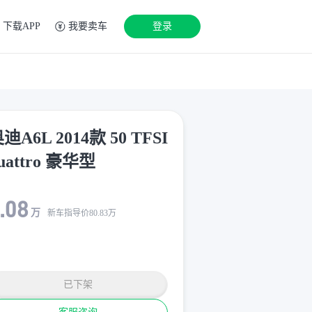
下载APP
我要卖车
登录
迪A6L 2014款 50 TFSI
uattro 豪华型
.08
万
新车指导价
80.83
万
已下架