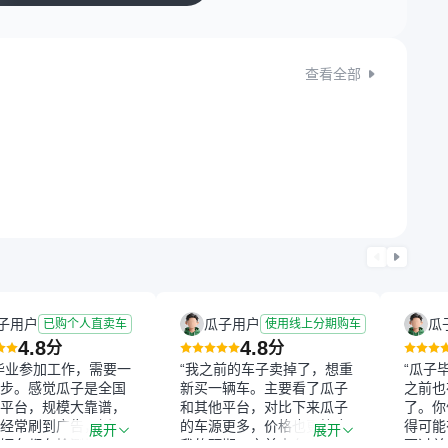
查看全部
子用户
瓜子用户
瓜
已购个人直卖车
使用线上分期购车
4.8
4.8
分
分
毕业参加工作，需要一
“我之前的车子卖掉了，想重
“瓜子
步。感觉瓜子是全国
新买一辆车。主要看了瓜子
之前也
平台，规模大靠谱，
和其他平台，对比下来瓜子
了。你
经常刷到广告，挺火
的车源更多，价格也更符合
得可能
展开
展开
辆车都有检测报告，
我的预期。之前卖车来过瓜
更过关