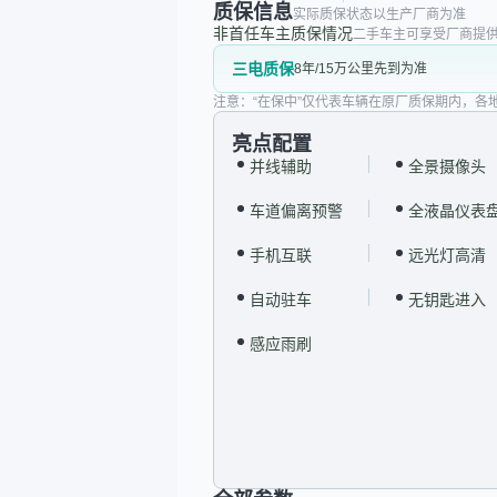
质保信息
实际质保状态以生产厂商为准
非首任车主质保情况
二手车主可享受厂商提供
三电质保
8年/15万公里先到为准
注意：“在保中”仅代表车辆在原厂质保期内，各
亮点配置
并线辅助
全景摄像头
车道偏离预警
全液晶仪表
手机互联
远光灯高清
自动驻车
无钥匙进入
感应雨刷