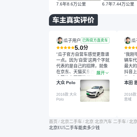
7.6年
8.6万公里
6.7年
7.44万公里
瓜子用户
瓜
已购官方直卖车
5.0
分
“瓜子官方自营车感觉更靠谱
“我刚
一点。因为‘自营’这两个字就
辆车代
代表的是自己的招牌，就像
最大的
在京东、天猫买东西一样，
抖音上
展开
自营的东西可能都要好一
的。每
大众 Polo
本田 
点。就是这种刻板印象吧。
这个让
一开始买二手车的时候，我
车全凭
确实有担心过事故车、泡水
2016款 大众
买。我
2016款
Polo
思域
车这些问题。瓜子的检测报
色，过
告其实并不能完全打消顾
合，虽
虑，因为我也听说过一些报
略高一
告造假或者没检测出来的情
平台，
首页
/
北京二手车
/
北京 北京汽车 二手车
/
北京
况。我拿到你们的信息之
竟有保
北京EU5二手车能卖多少钱
后，自己又在线上去做了一
车没有
些报告查询（用了其他平
敢买。