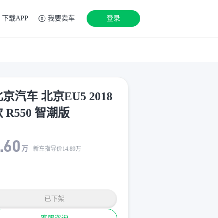
下载APP
我要卖车
登录
京汽车 北京EU5 2018
 R550 智潮版
.60
万
新车指导价
14.89
万
已下架