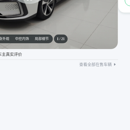
身外观
中控内饰
局部细节
1
/
21
车主真实评价
查看全部在售车辆