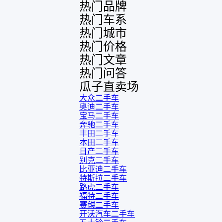
热门品牌
台），同时也找了朋友帮忙
多花点
线下看车。结果跟你们的报
手里买
热门车系
告是符合的，所以这次车况
宜，车
热门城市
没问题。购车流程挺快的，
透明。
热门价格
我第一天看车，第二天你们
就约我到店，我第三天去提
热门文章
的车。去之前我提前跟交接
热门问答
人员说好，到了之后要当着
我的面再做一次复检，你们
瓜子直卖场
也安排了师傅，服务可以，
大众二手车
速度很快。体验下来自营车
奥迪二手车
的感觉是要比个人车好一
宝马二手车
点。个人车主观性比较强，
奔驰二手车
价格超出卖家的心理预期
丰田二手车
后，他可能直接就下架不卖
本田二手车
了。而自营车你们有最大的
日产二手车
让步权利，还会再跟我协
别克二手车
商，主动权在平台手里。”
比亚迪二手车
特斯拉二手车
路虎二手车
福特二手车
赛麟二手车
开沃汽车二手车