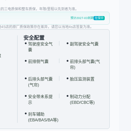
的三电质保和整车质保，年限/里程以先到者为准。
预计2027-03到期
在保中
地4S店的原厂质保政策存在差异，请您以当地4s店答复为准。
安全配置
驾驶座安全气
副驾驶安全气囊
囊
盘
前排侧气囊
前排头部气囊(气
帘)
后排头部气囊
胎压监测装置
(气帘)
安全带未系提
制动力分配
示
(EBD/CBC等)
刹车辅助
(EBA/BAS/BA等)