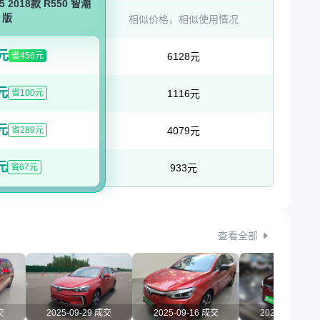
2018款 R550 智潮
版
相似价格，相似使用情况
2元
省456元
6128元
元
省100元
1116元
元
省289元
4079元
元
省67元
933元
查看全部
交
2025-09-29 成交
2025-09-16 成交
2025-08-15 