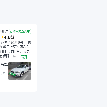
子用户
已购官方直卖车
4.8
分
毕竟做了这么多年，我
在瓜子上买过两次车
们自己收的车，我觉
有保障一些，检测会
展开
一些。平台自己收上
马X1
的车，应该更可靠。
是宝马X1，主要看中
格和公里数比较合
 宝马
外，瓜子承诺无火
事故、无泡水、无调
平台自营上面买应该
障。二手车肯定需要
后保障，这样更安
放心，不像新车车况
，剐蹭风险还是挺大