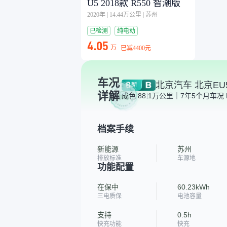
U5 2018款 R550 智潮版
2020年
|
14.44万公里
|
苏州
已检测
纯电动
4.05
万
已减
4400元
车况
北京汽车 北京EU5 
详解
成色 8
8.1万公里｜7年5个月
车况 
档案手续
新能源
苏州
排放标准
车源地
功能配置
在保中
60.23kWh
三电质保
电池容量
支持
0.5h
快充功能
快充