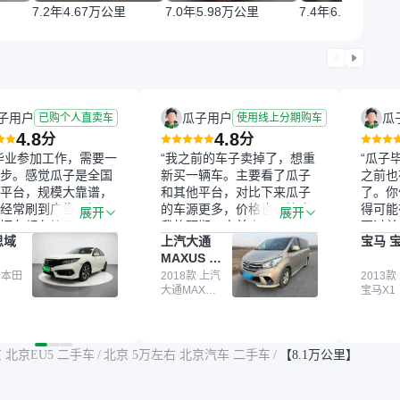
7.2年
4.67万公里
7.0年
5.98万公里
7.4年
6.18万公里
子用户
瓜子用户
瓜
已购个人直卖车
使用线上分期购车
4.8
4.8
分
分
毕业参加工作，需要一
“我之前的车子卖掉了，想重
“瓜子
步。感觉瓜子是全国
新买一辆车。主要看了瓜子
之前也
平台，规模大靠谱，
和其他平台，对比下来瓜子
了。你
经常刷到广告，挺火
的车源更多，价格也更符合
得可能
展开
展开
辆车都有检测报告，
我的预期。之前卖车来过瓜
更过关
思域
上汽大通
宝马 宝
我很放心。去外面买
子，虽然价格没谈成，但
来再卖
MAXUS 大
卖家一张嘴，不敢
APP一直留着。瓜子毕竟是
我买的
通G10
买了本田思域，白
 本田
大平台，整体印象还好。我
2018款 上汽
它的价
2013款
大通MAXUS
宝马X1
户次数少，公里数符
最终买了一台上汽大通，18
适。另
大通G10
然价格比我心理预期
年的车，公里数9万多，符
烧、无
点，但瓜子这么大的
合我的要求，颜色也是我喜
表，在
车价贵点也正常，毕
欢的浅色。瓜子能做线上分
更有保
 北京EU5 二手车
/
北京 5万左右 北京汽车 二手车
/
【8.1万公里】
障。其他平台上很多
期，这一点很便捷，其他平
一个售
第三方检测报告，不
台的分期需要到当地办理，
全、更
瓜子有检测有售后，
线上办不了，这是瓜子最核
那么好