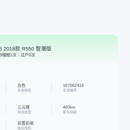
2018款 R550 智潮版
B
理赔1次｜过户0次
白色
167062416
车身颜色
车源编号
三元锂
460km
电池类型
新车续航
前置前驱
驱动电机