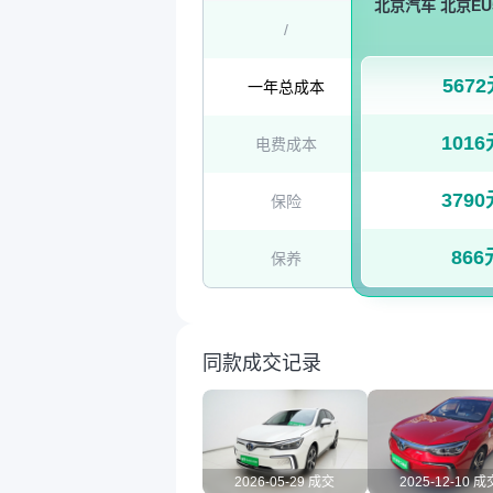
北京汽车 北京EU5 
/
567
一年总成本
1016
电费成本
3790
保险
866
保养
同款成交记录
2026-05-29 成交
2025-12-10 成