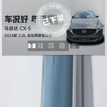
解
车身
中控
机舱
1
/
读
外观
内饰
底盘
20
同款在售
马自达CX-5 2024款 2.0L 自动两驱智尚型
已检测
8.49
万