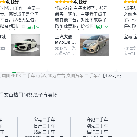
4.8
4.8
分
分
毕业参加工作，需要一
“我之前的车子卖掉了，想重
“瓜子
步。感觉瓜子是全国
新买一辆车。主要看了瓜子
之前也
平台，规模大靠谱，
和其他平台，对比下来瓜子
了。你
经常刷到广告，挺火
的车源更多，价格也更符合
得可能
展开
展开
辆车都有检测报告，
我的预期。之前卖车来过瓜
更过关
思域
上汽大通
宝马 宝
我很放心。去外面买
子，虽然价格没谈成，但
来再卖
MAXUS 大
卖家一张嘴，不敢
APP一直留着。瓜子毕竟是
我买的
通G10
买了本田思域，白
 本田
大平台，整体印象还好。我
2018款 上汽
它的价
2013款
大通MAXUS
宝马X1
户次数少，公里数符
最终买了一台上汽大通，18
适。另
大通G10
然价格比我心理预期
年的车，公里数9万多，符
烧、无
点，但瓜子这么大的
合我的要求，颜色也是我喜
表，在
车价贵点也正常，毕
欢的浅色。瓜子能做线上分
更有保
 岚图FREE 二手车
/
武汉 10万左右 岚图汽车 二手车
/
【4.53万公
障。其他平台上很多
期，这一点很便捷，其他平
一个售
第三方检测报告，不
台的分期需要到当地办理，
全、更
瓜子有检测有售后，
线上办不了，这是瓜子最核
那么好
门文章
热门问答
瓜子直卖场
钱买个放心。从个人
心的额外价值。虽然我砍过
的。售
车，价格比车商那便
一次价没成功，但不会影响
中的比
况也有检测报告，很
对瓜子的信任。能接受瓜子
十。个
”
比线下贵1000-2000元，因
自己联
为瓜子有质保，车子出小毛
过但没
车
宝马二手车
奔驰二手车
病维修更有保障。”
点了议
车
日产二手车
别克二手车
信帮我
车
路虎二手车
福特二手车
价，最