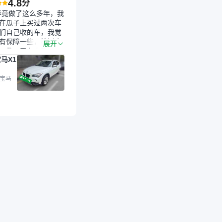
4.8
分
毕竟做了这么多年，我
在瓜子上买过两次车
们自己收的车，我觉
有保障一些，检测会
展开
一些。平台自己收上
马X1
的车，应该更可靠。
是宝马X1，主要看中
格和公里数比较合
 宝马
外，瓜子承诺无火
事故、无泡水、无调
平台自营上面买应该
障。二手车肯定需要
后保障，这样更安
放心，不像新车车况
，剐蹭风险还是挺大
后保障在我买车决策
重能占到百分之七八
人车源的话，需要我
系卖家，我试着联系
人回我；而自营车我
价，就有销售加我微
谈价。自营车我讲过
后是通过花一块钱买