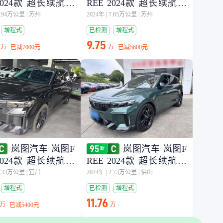
 2024款 超长续航智
REE 2024款 超长续航智
驾版
7.94万公里
|
苏州
2024年
|
7.65万公里
|
苏州
增程式
已检测
增程式
9.75
万
万
已减
7000元
已减
5600元
岚图汽车 岚图F
岚图汽车 岚图F
 2024款 超长续航智
REE 2024款 超长续航智
驾版
4.33万公里
|
宜昌
2024年
|
2.73万公里
|
佛山
增程式
已检测
增程式
11.76
万
万
已减
5400元