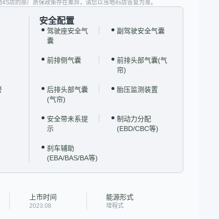
地4S店的原厂质保政策存在差异，请您以当地4s店答复为准。
安全配置
驾驶座安全气
副驾驶安全气囊
囊
前排侧气囊
前排头部气囊(气
帘)
警
后排头部气囊
胎压监测装置
(气帘)
安全带未系提
制动力分配
示
(EBD/CBC等)
刹车辅助
(EBA/BAS/BA等)
上市时间
能源形式
2023.08
增程式