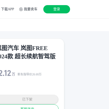
下载APP
我要卖车
登录
岚图汽车 岚图FREE
2024款 超长续航智驾版
2.12
万
新车指导价
26.69
万
已下架