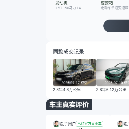
发动机
变速箱
1.5T 150马力 L4
电动车单速变速箱
同款成交记录
2026-07-17 成交
2026-07-10 成
2.8年
4.8万公里
2.8年
6.12万公里
瓜子用户
瓜
已购官方直卖车