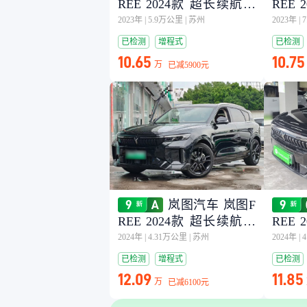
REE 2024款 超长续航智
REE
驾版
驾版
2023年
|
5.9万公里
|
苏州
2023年
|
已检测
增程式
已检测
10.65
10.75
万
已减
5900元
岚图汽车 岚图F
REE 2024款 超长续航智
REE
驾版
驾版
2024年
|
4.31万公里
|
苏州
2024年
|
已检测
增程式
已检测
12.09
11.85
万
已减
6100元