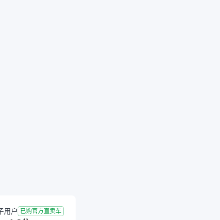
成交
2026-06-12 成交
3.0年
3.75万公里
子用户
已购官方直卖车