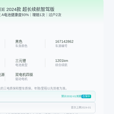
EE 2024款 超长续航智驾版
 A
电池健康度93%｜理赔1次｜过户2次
黑色
167142862
车身颜色
车源编号
三元锂
1201km
电池类型
综合续航
能源
双电机四驱
驱动电机
的三电质保和整车质保，年限/里程以先到者为准。
预计2032-01到期
在保中
首次上牌2024-01