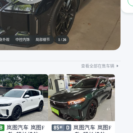
身外观
中控内饰
局部细节
1
/
26
查看全部在售车辆
岚图汽车 岚图F
岚图汽车 岚图F