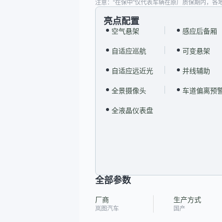
注意：“在保中”仅代表车辆在原厂质保期内，各
亮点配置
空气悬架
感应后备厢
自适应巡航
可变悬架
自适应远近光
并线辅助
全景摄像头
车道偏离预
全液晶仪表盘
全部参数
厂商
生产方式
岚图汽车
国产