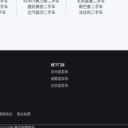
手车
SERES赛力斯二手车
东风富康二手车
优惠券
手车
捷尼赛思二手车
斯巴鲁二手车
块钱成
手车
北汽昌河二手车
法拉利二手车
线下门店
苏州直卖场
成都直卖场
北京直卖场
使用协议
营业执照
 7x12小时 春节假期除外