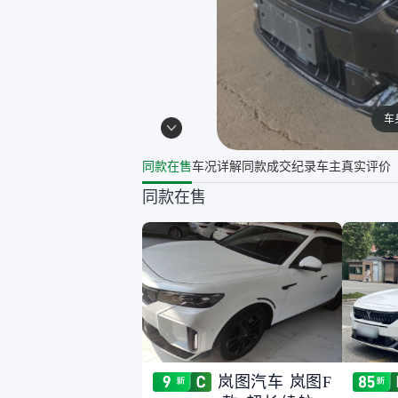
车
同款在售
车况详解
同款成交纪录
车主真实评价
同款在售
岚图汽车 岚图F