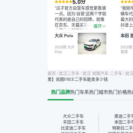
5.0
分
“瓜子官方自营车感觉更靠谱
“我刚
一点。因为‘自营’这两个字就
辆车代
代表的是自己的招牌，就像
最大的
在京东、天猫买东西一样，
抖音上
展开
自营的东西可能都要好一
的。每
大众 Polo
本田 
点。就是这种刻板印象吧。
这个让
一开始买二手车的时候，我
车全凭
确实有担心过事故车、泡水
2016款 大众
买。我
2016款
Polo
思域
车这些问题。瓜子的检测报
色，过
告其实并不能完全打消顾
合，虽
虑，因为我也听说过一些报
略高一
告造假或者没检测出来的情
平台，
首页
/
武汉二手车
/
武汉 岚图汽车 二手车
/
武汉
况。我拿到你们的信息之
竟有保
里】岚图FREE二手车能卖多少钱
后，自己又在线上去做了一
车没有
些报告查询（用了其他平
敢买。
热门品牌
热门车系
热门城市
热门价格
热
台），同时也找了朋友帮忙
多花点
线下看车。结果跟你们的报
手里买
告是符合的，所以这次车况
宜，车
没问题。购车流程挺快的，
透明。
我第一天看车，第二天你们
大众二手车
奥迪二手
就约我到店，我第三天去提
丰田二手车
本田二手
的车。去之前我提前跟交接
比亚迪二手车
特斯拉二手
人员说好，到了之后要当着