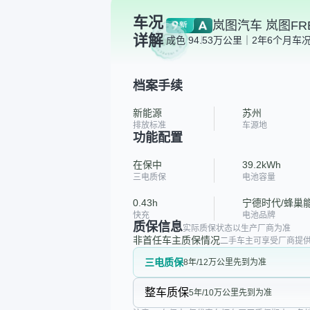
车况
岚图汽车 岚图FR
详解
成色 9
4.53万公里｜2年6个月
车况
档案手续
新能源
苏州
排放标准
车源地
功能配置
在保中
39.2kWh
三电质保
电池容量
0.43h
宁德时代/蜂巢
快充
电池品牌
质保信息
实际质保状态以生产厂商为准
非首任车主质保情况
二手车主可享受厂商提供
三电质保
8年/12万公里先到为准
整车质保
5年/10万公里先到为准