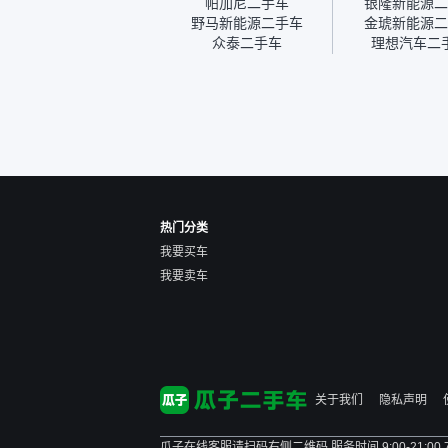
帕加尼二手车
银隆新能源二
我的面再做一次复检，你们
野马新能源二手车
金琥新能源二
也安排了师傅，服务可以，
众泰二手车
理想汽车二
速度很快。体验下来自营车
的感觉是要比个人车好一
点。个人车主观性比较强，
价格超出卖家的心理预期
后，他可能直接就下架不卖
了。而自营车你们有最大的
让步权利，还会再跟我协
商，主动权在平台手里。”
热门分类
我要买车
我要卖车
关于我们
隐私声明
瓜子在线客服请扫码右侧二维码 服务时间 9:00-21:00