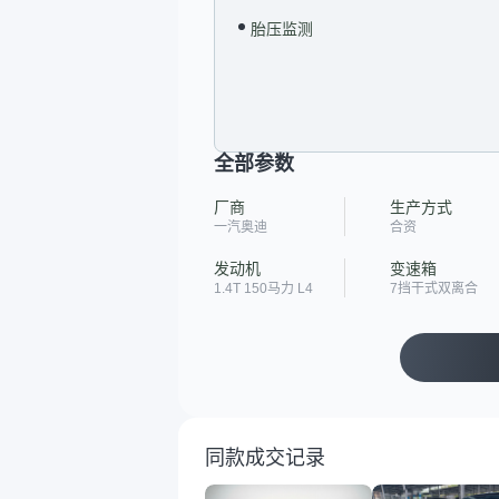
胎压监测
全部参数
厂商
生产方式
一汽奥迪
合资
发动机
变速箱
1.4T 150马力 L4
7挡干式双离合
同款成交记录