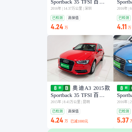
Sportback 35 TFSI 百万纪
Sport
念舒享型
念舒
2016年
|
14.37万公里
|
深圳
2016年
|
已检测
高保值
已检测
4.24
4.11
万
万
奥迪A3 2015款
Sportback 35 TFSI 百万纪
Sport
念舒享型
念舒
2015年
|
8.41万公里
|
昆明
2016年
|
已检测
高保值
已检测
4.24
5.37
万
已减
1000元