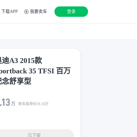
下载APP
我要卖车
登录
迪A3 2015款
portback 35 TFSI 百万
纪念舒享型
.13
万
新车指导价
26.10
万
已下架