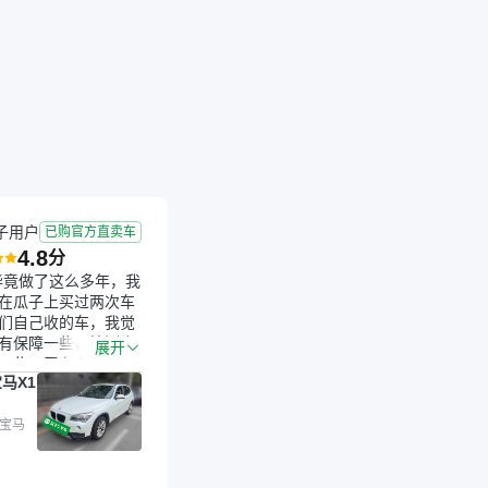
成交
2026-03-14 成交
10.8年
10.15万公里
子用户
已购官方直卖车
4.8
分
毕竟做了这么多年，我
在瓜子上买过两次车
们自己收的车，我觉
有保障一些，检测会
展开
一些。平台自己收上
马X1
的车，应该更可靠。
是宝马X1，主要看中
格和公里数比较合
 宝马
外，瓜子承诺无火
事故、无泡水、无调