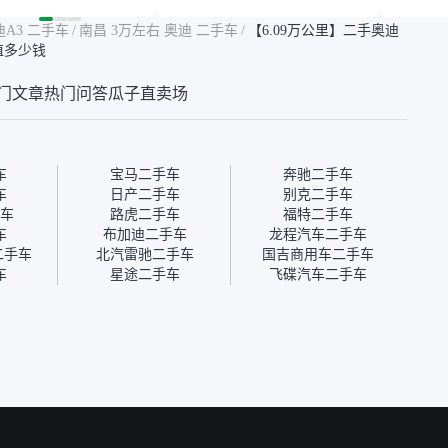
点，但瓜子这么大的
合我的要求，颜色也是我喜
表，在
车价贵点也正常，毕
欢的浅色。瓜子能做线上分
更有保
迪A3 二手车
/
南昌 3万左右 奥迪 二手车
/
【6.09万公里】二手奥迪
障。其他平台上很多
期，这一点很便捷，其他平
一个售
享型值多少钱
第三方检测报告，不
台的分期需要到当地办理，
全、更
瓜子有检测有售后，
线上办不了，这是瓜子最核
那么好
门文章
热门问答
瓜子直卖场
钱买个放心。从个人
心的额外价值。虽然我砍过
的。售
车，价格比车商那便
一次价没成功，但不会影响
中的比
况也有检测报告，很
对瓜子的信任。能接受瓜子
十。个
”
比线下贵1000-2000元，因
自己联
为瓜子有质保，车子出小毛
过但没
车
宝马二手车
奔驰二手车
病维修更有保障。”
点了议
车
日产二手车
别克二手车
信帮我
车
路虎二手车
福特二手车
价，最
车
布加迪二手车
龙程汽车二手车
优惠券
虫二手车
北汽雷驰二手车
国吉商用车二手车
块钱成
车
星途二手车
飞碟汽车二手车