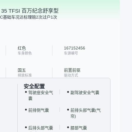
ck 35 TFSI 百万纪念舒享型
C
基础车况达标
理赔2次
过户1次
红色
167152456
车身颜色
车源编号
国五
前置前驱
排放标准
驱动方式
安全配置
驾驶座安全气
副驾驶安全气囊
囊
前排侧气囊
前排头部气囊(气
帘)
后排头部气囊
膝部气囊