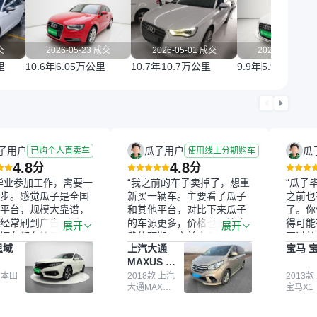
交
2026-05-23 成交
2026-05-01 成交
2026-03-18 
里
10.6年
6.05万公里
10.7年
10.7万公里
9.9年
5.92万公里
子用户
瓜子用户
瓜
已购个人直卖车
使用线上分期购车
4.8
4.8
分
分
毕业参加工作，需要一
“我之前的车子卖掉了，想重
“瓜子
步。感觉瓜子是全国
新买一辆车。主要看了瓜子
之前也
平台，规模大靠谱，
和其他平台，对比下来瓜子
了。你
经常刷到广告，挺火
的车源更多，价格也更符合
得可能
展开
展开
辆车都有检测报告，
我的预期。之前卖车来过瓜
更过关
思域
上汽大通
宝马 宝
我很放心。去外面买
子，虽然价格没谈成，但
来再卖
MAXUS 大
卖家一张嘴，不敢
APP一直留着。瓜子毕竟是
我买的
通G10
买了本田思域，白
 本田
大平台，整体印象还好。我
2018款 上汽
它的价
2013款
大通MAXUS
宝马X1
户次数少，公里数符
最终买了一台上汽大通，18
适。另
大通G10
然价格比我心理预期
年的车，公里数9万多，符
烧、无