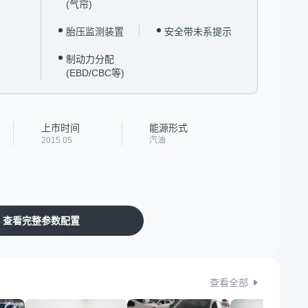
(气帘)
胎压监测装置
安全带未系提示
制动力分配
(EBD/CBC等)
上市时间
能源形式
2015.05
汽油
查看完整参数配置
查看全部