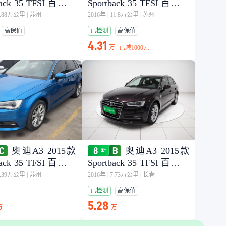
back 35 TFSI 百万纪
Sportback 35 TFSI 百万纪
享型
念舒享型
6.88万公里
|
苏州
2016年
|
11.8万公里
|
苏州
高保值
已检测
高保值
4.31
万
已减
1000元
奥迪A3 2015款
奥迪A3 2015款
back 35 TFSI 百万纪
Sportback 35 TFSI 百万纪
享型
念舒享型
2.39万公里
|
苏州
2016年
|
7.73万公里
|
长春
已检测
高保值
5.28
万
万