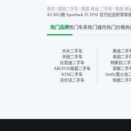
虑，因为我也听说过一些报
略高一
告造假或者没检测出来的情
平台，
首页
/
南昌二手车
/
南昌 奥迪 二手车
/
南昌 奥
况。我拿到你们的信息之
竟有保
A3 2015款 Sportback 35 TFSI 百万纪念舒
后，自己又在线上去做了一
车没有
些报告查询（用了其他平
敢买。
热门品牌
热门车系
热门城市
热门价格
热
台），同时也找了朋友帮忙
多花点
线下看车。结果跟你们的报
手里买
告是符合的，所以这次车况
宜，车
没问题。购车流程挺快的，
透明。
我第一天看车，第二天你们
大众二手车
奥迪二手
就约我到店，我第三天去提
丰田二手车
本田二手
的车。去之前我提前跟交接
比亚迪二手车
特斯拉二手
人员说好，到了之后要当着
ARCFOX极狐二手车
讴歌二手
我的面再做一次复检，你们
KTM二手车
firefly萤火
也安排了师傅，服务可以，
沃尔沃二手车
恒驰二手
速度很快。体验下来自营车
的感觉是要比个人车好一
点。个人车主观性比较强，
价格超出卖家的心理预期
后，他可能直接就下架不卖
了。而自营车你们有最大的
让步权利，还会再跟我协
商，主动权在平台手里。”