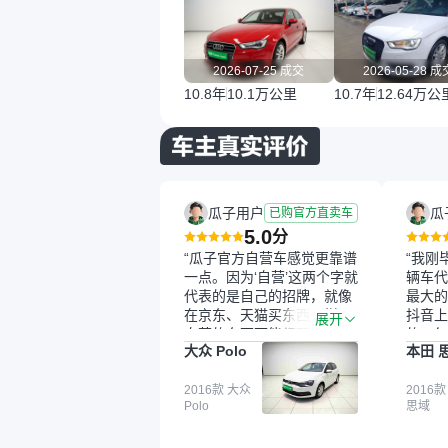
2026-07-25 成交
2026-05-28 成
10.8年
10.1万公里
10.7年
12.64万公
瓜子用户
瓜
已购官方直卖车
5.0
分
“瓜子官方自营车感觉更靠谱
“我刚
一点。因为‘自营’这两个字就
辆车代
代表的是自己的招牌，就像
最大的
在京东、天猫买东西一样，
抖音上
展开
自营的东西可能都要好一
的。每
大众 Polo
本田 
点。就是这种刻板印象吧。
这个让
一开始买二手车的时候，我
车全凭
确实有担心过事故车、泡水
2016款 大众
买。我
2016款
Polo
思域
车这些问题。瓜子的检测报
色，过
告其实并不能完全打消顾
合，虽