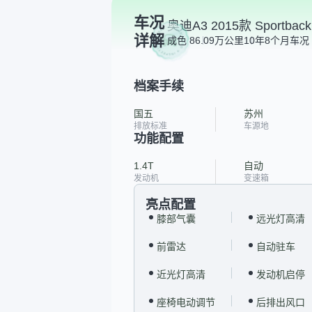
车况
奥迪A3 2015款 Sportba
详解
成色 8
6.09万公里
10年8个月
车况 
档案手续
国五
苏州
排放标准
车源地
功能配置
1.4T
自动
发动机
变速箱
亮点配置
膝部气囊
远光灯高清
前雷达
自动驻车
近光灯高清
发动机启停
座椅电动调节
后排出风口