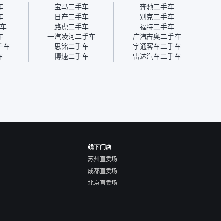
为瓜子有质保，车子出小毛
过但没
车
宝马二手车
奔驰二手车
病维修更有保障。”
点了议
车
日产二手车
别克二手车
信帮我
车
路虎二手车
福特二手车
价，最
车
一汽凌河二手车
广汽吉奥二手车
优惠券
手车
思铭二手车
宇通客车二手车
块钱成
车
博速二手车
雷达汽车二手车
线下门店
苏州直卖场
成都直卖场
北京直卖场