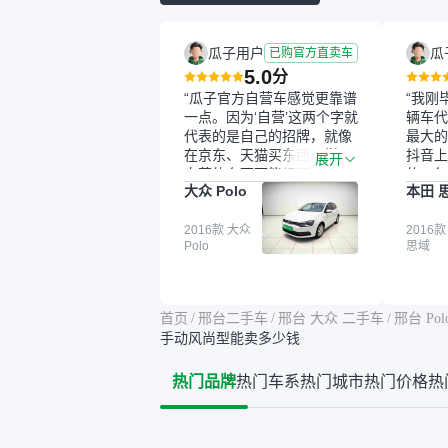
瓜子用户
瓜
已购官方直卖车
5.0
分
“瓜子官方自营车感觉更靠谱
“我刚
一点。因为‘自营’这两个字就
辆车代
代表的是自己的招牌，就像
最大的
在京东、天猫买东西一样，
抖音上
展开
自营的东西可能都要好一
的。每
大众 Polo
本田 
点。就是这种刻板印象吧。
这个让
一开始买二手车的时候，我
车全凭
确实有担心过事故车、泡水
2016款 大众
买。我
2016款
Polo
思域
车这些问题。瓜子的检测报
色，过
告其实并不能完全打消顾
合，虽
虑，因为我也听说过一些报
略高一
告造假或者没检测出来的情
平台，
首页
/
邢台二手车
/
邢台 大众 二手车
/
邢台 Po
况。我拿到你们的信息之
竟有保
手动风尚型能卖多少钱
后，自己又在线上去做了一
车没有
些报告查询（用了其他平
敢买。
热门品牌
热门车系
热门城市
热门价格
热
台），同时也找了朋友帮忙
多花点
线下看车。结果跟你们的报
手里买
告是符合的，所以这次车况
宜，车
没问题。购车流程挺快的，
透明。