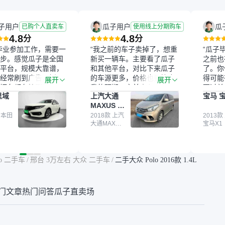
子用户
瓜子用户
瓜
已购个人直卖车
使用线上分期购车
4.8
4.8
分
分
毕业参加工作，需要一
“我之前的车子卖掉了，想重
“瓜子
步。感觉瓜子是全国
新买一辆车。主要看了瓜子
之前也
平台，规模大靠谱，
和其他平台，对比下来瓜子
了。你
经常刷到广告，挺火
的车源更多，价格也更符合
得可能
展开
展开
辆车都有检测报告，
我的预期。之前卖车来过瓜
更过关
思域
上汽大通
宝马 宝
我很放心。去外面买
子，虽然价格没谈成，但
来再卖
MAXUS 大
卖家一张嘴，不敢
APP一直留着。瓜子毕竟是
我买的
通G10
买了本田思域，白
 本田
大平台，整体印象还好。我
2018款 上汽
它的价
2013款
大通MAXUS
宝马X1
户次数少，公里数符
最终买了一台上汽大通，18
适。另
大通G10
然价格比我心理预期
年的车，公里数9万多，符
烧、无
点，但瓜子这么大的
合我的要求，颜色也是我喜
表，在
车价贵点也正常，毕
欢的浅色。瓜子能做线上分
更有保
lo 二手车
/
邢台 3万左右 大众 二手车
/
二手大众 Polo 2016款 1.4L
障。其他平台上很多
期，这一点很便捷，其他平
一个售
第三方检测报告，不
台的分期需要到当地办理，
全、更
瓜子有检测有售后，
线上办不了，这是瓜子最核
那么好
门文章
热门问答
瓜子直卖场
钱买个放心。从个人
心的额外价值。虽然我砍过
的。售
车，价格比车商那便
一次价没成功，但不会影响
中的比
况也有检测报告，很
对瓜子的信任。能接受瓜子
十。个
”
比线下贵1000-2000元，因
自己联