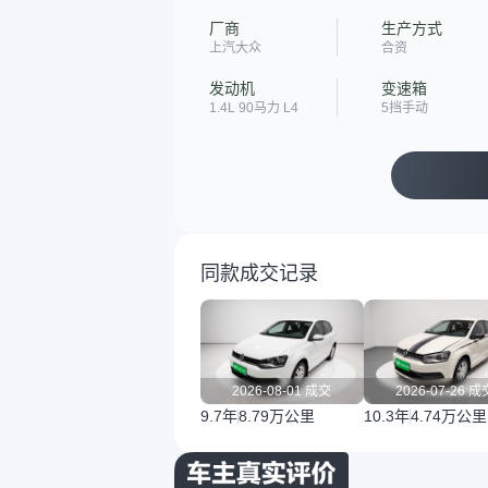
厂商
生产方式
上汽大众
合资
发动机
变速箱
1.4L 90马力 L4
5挡手动
同款成交记录
2026-08-01 成交
2026-07-26 成
9.7年
8.79万公里
10.3年
4.74万公里