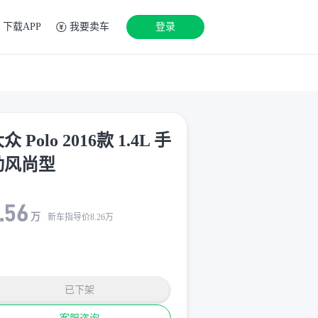
下载APP
我要卖车
登录
众 Polo 2016款 1.4L 手
动风尚型
.56
万
新车指导价
8.26
万
已下架