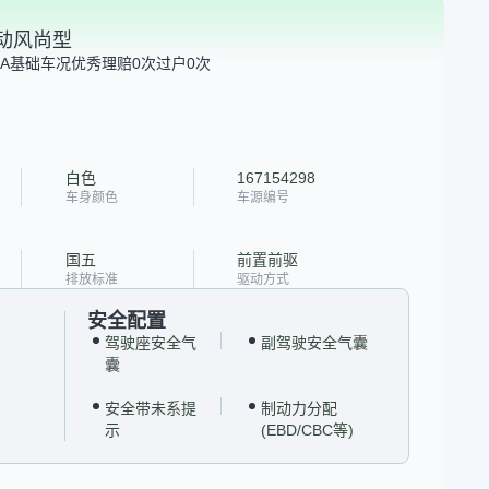
 手动风尚型
A
基础车况优秀
理赔0次
过户0次
白色
167154298
车身颜色
车源编号
国五
前置前驱
排放标准
驱动方式
安全配置
驾驶座安全气
副驾驶安全气囊
囊
安全带未系提
制动力分配
示
(EBD/CBC等)