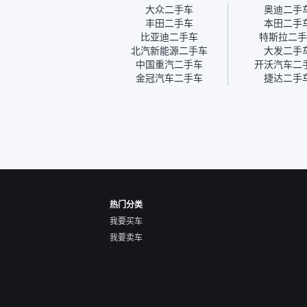
我第一天看车，第二天你们
大众二手车
奥迪二手
就约我到店，我第三天去提
丰田二手车
本田二手
的车。去之前我提前跟交接
比亚迪二手车
特斯拉二手
人员说好，到了之后要当着
北汽新能源二手车
大发二手
我的面再做一次复检，你们
中国重汽二手车
开沃汽车二
也安排了师傅，服务可以，
金冠汽车二手车
捷达二手
速度很快。体验下来自营车
的感觉是要比个人车好一
点。个人车主观性比较强，
价格超出卖家的心理预期
后，他可能直接就下架不卖
了。而自营车你们有最大的
让步权利，还会再跟我协
商，主动权在平台手里。”
热门分类
我要买车
我要卖车