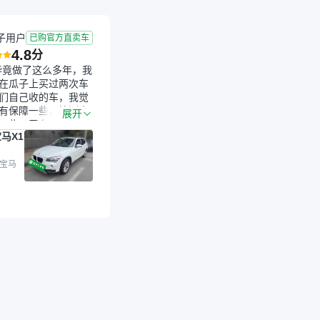
子用户
已购官方直卖车
4.8
分
毕竟做了这么多年，我
在瓜子上买过两次车
们自己收的车，我觉
有保障一些，检测会
展开
一些。平台自己收上
马X1
的车，应该更可靠。
是宝马X1，主要看中
格和公里数比较合
 宝马
外，瓜子承诺无火
事故、无泡水、无调
平台自营上面买应该
障。二手车肯定需要
后保障，这样更安
放心，不像新车车况
，剐蹭风险还是挺大
后保障在我买车决策
重能占到百分之七八
人车源的话，需要我
系卖家，我试着联系