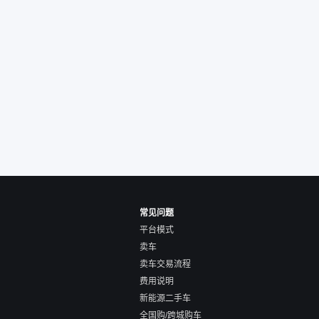
人回我；而自营车我
价，就有销售加我微
谈价。自营车我讲过
后是通过花一块钱买
的方式，便宜了800
交。”
常见问题
平台模式
卖车
卖车交易流程
费用说明
新能源二手车
全国购/跨城购车