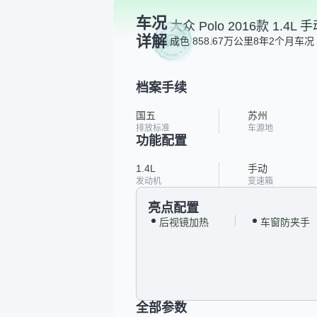
车况
大众 Polo 2016款 1.4L
详解
成色 85
8.67万公里
8年2个月
车况 
档案手续
国五
苏州
排放标准
车源地
功能配置
1.4L
手动
发动机
变速箱
亮点配置
后视镜加热
车窗防夹手
全部参数