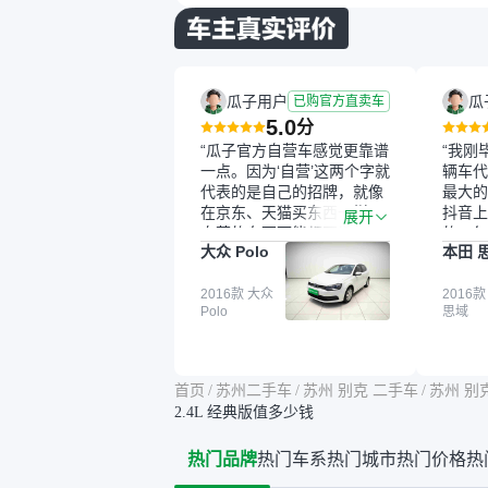
瓜子用户
瓜
已购官方直卖车
5.0
分
“瓜子官方自营车感觉更靠谱
“我刚
一点。因为‘自营’这两个字就
辆车代
代表的是自己的招牌，就像
最大的
在京东、天猫买东西一样，
抖音上
展开
自营的东西可能都要好一
的。每
大众 Polo
本田 
点。就是这种刻板印象吧。
这个让
一开始买二手车的时候，我
车全凭
确实有担心过事故车、泡水
2016款 大众
买。我
2016款
Polo
思域
车这些问题。瓜子的检测报
色，过
告其实并不能完全打消顾
合，虽
虑，因为我也听说过一些报
略高一
告造假或者没检测出来的情
平台，
首页
/
苏州二手车
/
苏州 别克 二手车
/
苏州 别
况。我拿到你们的信息之
竟有保
2.4L 经典版值多少钱
后，自己又在线上去做了一
车没有
些报告查询（用了其他平
敢买。
热门品牌
热门车系
热门城市
热门价格
热
台），同时也找了朋友帮忙
多花点
线下看车。结果跟你们的报
手里买