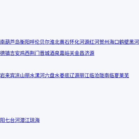
南
葫芦岛
衡阳
呼伦贝尔
淮北
黄石
怀化
河源
红河
贺州
海口
鹤壁
黑河
德镇
吉安
鸡西
荆门
晋城
酒泉
嘉峪关
金昌
济源
岩
来宾
凉山
丽水
漯河
六盘水
娄底
辽源
丽江
临沧
陇南
临夏
莱芜
阳
七台河
潜江
琼海