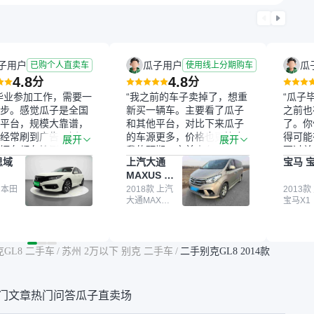
子用户
瓜子用户
瓜
已购个人直卖车
使用线上分期购车
4.8
4.8
分
分
毕业参加工作，需要一
“我之前的车子卖掉了，想重
“瓜子
步。感觉瓜子是全国
新买一辆车。主要看了瓜子
之前也
平台，规模大靠谱，
和其他平台，对比下来瓜子
了。你
经常刷到广告，挺火
的车源更多，价格也更符合
得可能
展开
展开
辆车都有检测报告，
我的预期。之前卖车来过瓜
更过关
思域
上汽大通
宝马 宝
我很放心。去外面买
子，虽然价格没谈成，但
来再卖
MAXUS 大
卖家一张嘴，不敢
APP一直留着。瓜子毕竟是
我买的
通G10
买了本田思域，白
 本田
大平台，整体印象还好。我
2018款 上汽
它的价
2013款
大通MAXUS
宝马X1
户次数少，公里数符
最终买了一台上汽大通，18
适。另
大通G10
然价格比我心理预期
年的车，公里数9万多，符
烧、无
点，但瓜子这么大的
合我的要求，颜色也是我喜
表，在
车价贵点也正常，毕
欢的浅色。瓜子能做线上分
更有保
克GL8 二手车
/
苏州 2万以下 别克 二手车
/
二手别克GL8 2014款
障。其他平台上很多
期，这一点很便捷，其他平
一个售
第三方检测报告，不
台的分期需要到当地办理，
全、更
瓜子有检测有售后，
线上办不了，这是瓜子最核
那么好
门文章
热门问答
瓜子直卖场
钱买个放心。从个人
心的额外价值。虽然我砍过
的。售
车，价格比车商那便
一次价没成功，但不会影响
中的比