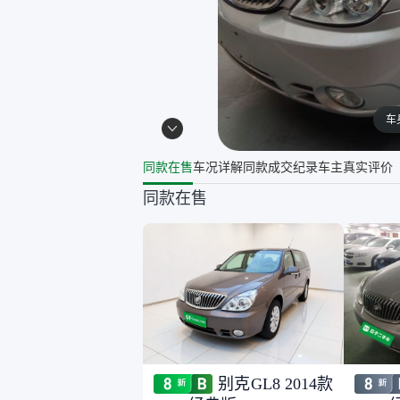
车
同款在售
车况详解
同款成交纪录
车主真实评价
同款在售
别克GL8 2014款