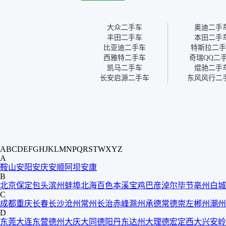
告是符合的，所以这次车况
宜，车
没问题。购车流程挺快的，
透明。
我第一天看车，第二天你们
大众二手车
奥迪二手
就约我到店，我第三天去提
丰田二手车
本田二手
的车。去之前我提前跟交接
比亚迪二手车
特斯拉二手
人员说好，到了之后要当着
西雅特二手车
奇瑞QQ二
我的面再做一次复检，你们
凯马二手车
焜驰二手
也安排了师傅，服务可以，
长安启源二手车
东风风行二
速度很快。体验下来自营车
的感觉是要比个人车好一
点。个人车主观性比较强，
价格超出卖家的心理预期
后，他可能直接就下架不卖
了。而自营车你们有最大的
让步权利，还会再跟我协
A
B
C
D
E
F
G
H
J
K
L
M
N
P
Q
R
S
T
W
X
Y
Z
商，主动权在平台手里。”
A
鞍山
安阳
安庆
安顺
阿坝
安康
B
北京
保定
包头
滨州
蚌埠
北海
百色
本溪
宝鸡
巴彦淖尔
毕节
亳州
白城
C
成都
重庆
长春
长沙
沧州
常州
长治
赤峰
滁州
承德
常德
崇左
郴州
潮州
D
东莞
大连
东营
德州
大庆
大同
德阳
丹东
达州
大理
德宏
定西
大兴安岭