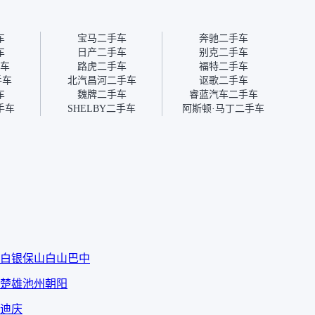
况也有检测报告，很
对瓜子的信任。能接受瓜子
十。个
”
比线下贵1000-2000元，因
自己联
为瓜子有质保，车子出小毛
过但没
车
宝马二手车
奔驰二手车
病维修更有保障。”
点了议
车
日产二手车
别克二手车
信帮我
车
路虎二手车
福特二手车
价，最
手车
北汽昌河二手车
讴歌二手车
优惠券
车
魏牌二手车
睿蓝汽车二手车
块钱成
手车
SHELBY二手车
阿斯顿·马丁二手车
白银
保山
白山
巴中
楚雄
池州
朝阳
迪庆