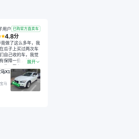
子用户
已购官方直卖车
4.8
分
毕竟做了这么多年，我
在瓜子上买过两次车
们自己收的车，我觉
有保障一些，检测会
展开
一些。平台自己收上
马X1
的车，应该更可靠。
是宝马X1，主要看中
格和公里数比较合
 宝马
外，瓜子承诺无火
事故、无泡水、无调
平台自营上面买应该
障。二手车肯定需要
后保障，这样更安
放心，不像新车车况
，剐蹭风险还是挺大
后保障在我买车决策
重能占到百分之七八