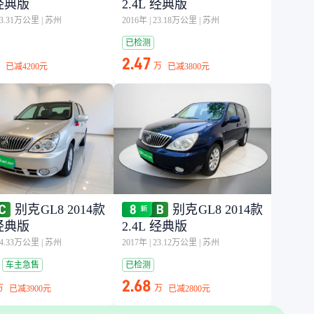
 经典版
2.4L 经典版
23.31万公里
|
苏州
2016年
|
23.18万公里
|
苏州
已检测
2.47
万
已减
4200元
已减
3800元
别克GL8 2014款
别克GL8 2014款
 经典版
2.4L 经典版
14.33万公里
|
苏州
2017年
|
23.12万公里
|
苏州
车主急售
已检测
2.68
万
万
已减
3900元
已减
2800元