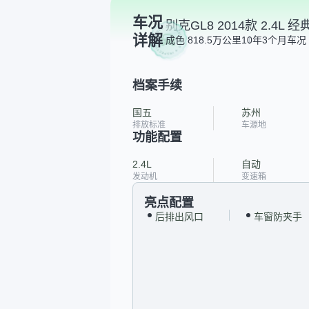
车况
别克GL8 2014款 2.4L 经
详解
成色 8
18.5万公里
10年3个月
车况 
档案手续
国五
苏州
排放标准
车源地
功能配置
2.4L
自动
发动机
变速箱
亮点配置
后排出风口
车窗防夹手