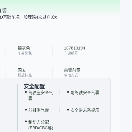
典版
D
基础车况一般
理赔4次
过户0次
银灰色
167819194
车身颜色
车源编号
国五
前置前驱
排放标准
驱动方式
安全配置
驾驶座安全气
副驾驶安全气囊
囊
前排侧气囊
安全带未系提示
制动力分配
(EBD/CBC等)