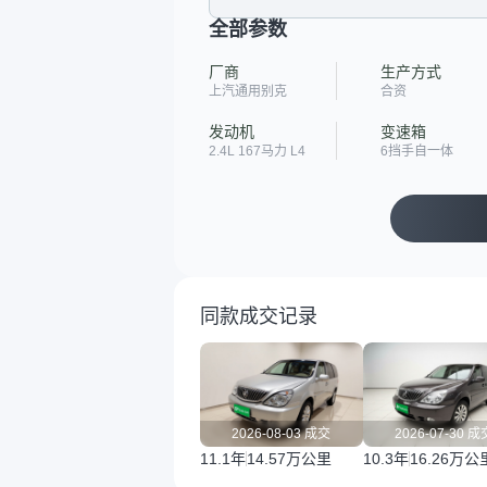
全部参数
厂商
生产方式
上汽通用别克
合资
发动机
变速箱
2.4L 167马力 L4
6挡手自一体
同款成交记录
2026-08-03 成交
2026-07-30 成
11.1年
14.57万公里
10.3年
16.26万公