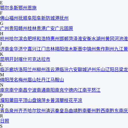
E
鄂尔多斯
鄂州
恩施
F
佛山
福州
抚顺
阜阳
阜新
防城港
抚州
G
广州
贵阳
赣州
桂林
贵港
广安
广元
固原
H
杭州
哈尔滨
合肥
呼和浩特
惠州
邯郸
菏泽
淮安
衡水
湖州
黄冈
河池
淮
J
济南
金华
济宁
嘉兴
江门
吉林
揭阳
佳木斯
晋中
锦州
焦作
荆州
九江
景
K
昆明
开封
喀什
可克达拉市
L
临沂
廊坊
洛阳
兰州
柳州
连云港
临汾
六安
聊城
泸州
乐山
辽阳
吕梁
龙
M
绵阳
茂名
梅州
眉山
牡丹江
马鞍山
N
南京
南宁
南昌
宁波
南通
南阳
南充
宁德
内江
南平
怒江
P
濮阳
莆田
平顶山
盘锦
萍乡
普洱
攀枝花
平凉
Q
青岛
泉州
齐齐哈尔
钦州
清远
秦皇岛
曲靖
黔南
衢州
黔西南
黔东南
庆
R
日照
S