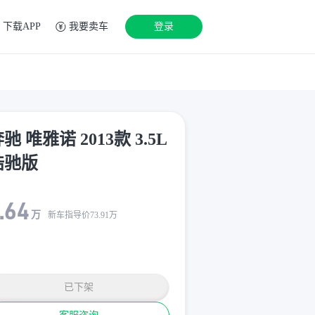
下载APP
我要卖车
登录
驰 唯雅诺 2013款 3.5L
皓驰版
.64
万
新车指导价
73.91
万
已下架