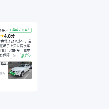
子用户
已购官方直卖车
4.8
分
毕竟做了这么多年，我
在瓜子上买过两次车
们自己收的车，我觉
有保障一些，检测会
展开
一些。平台自己收上
马X1
的车，应该更可靠。
是宝马X1，主要看中
格和公里数比较合
 宝马
外，瓜子承诺无火
事故、无泡水、无调
平台自营上面买应该
障。二手车肯定需要
后保障，这样更安
放心，不像新车车况
，剐蹭风险还是挺大