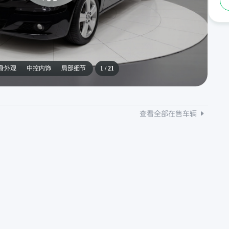
身外观
中控内饰
局部细节
1
/
21
查看全部在售车辆