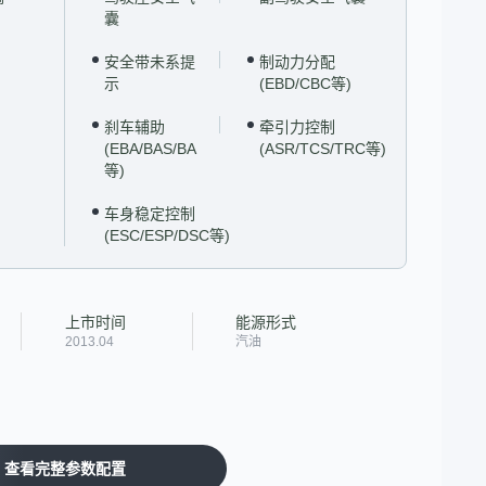
囊
安全带未系提
制动力分配
示
(EBD/CBC等)
刹车辅助
牵引力控制
(EBA/BAS/BA
(ASR/TCS/TRC等)
等)
车身稳定控制
(ESC/ESP/DSC等)
上市时间
能源形式
2013.04
汽油
查看完整参数配置