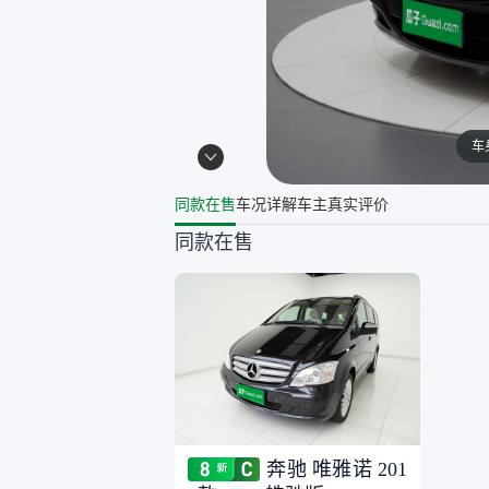
车
同款在售
车况详解
车主真实评价
同款在售
奔驰 唯雅诺 201