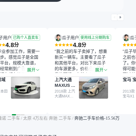
子用户
瓜子用户
瓜
已购个人直卖车
使用线上分期购车
4.8
4.8
分
分
毕业参加工作，需要一
“我之前的车子卖掉了，想重
“瓜子
步。感觉瓜子是全国
新买一辆车。主要看了瓜子
之前也
平台，规模大靠谱，
和其他平台，对比下来瓜子
了。你
经常刷到广告，挺火
的车源更多，价格也更符合
得可能
展开
展开
辆车都有检测报告，
我的预期。之前卖车来过瓜
更过关
思域
上汽大通
宝马 宝
我很放心。去外面买
子，虽然价格没谈成，但
来再卖
MAXUS 大
卖家一张嘴，不敢
APP一直留着。瓜子毕竟是
我买的
通G10
买了本田思域，白
 本田
大平台，整体印象还好。我
2018款 上汽
它的价
2013款
大通MAXUS
宝马X1
户次数少，公里数符
最终买了一台上汽大通，18
适。另
大通G10
然价格比我心理预期
年的车，公里数9万多，符
烧、无
点，但瓜子这么大的
合我的要求，颜色也是我喜
表，在
车价贵点也正常，毕
欢的浅色。瓜子能做线上分
更有保
雅诺 二手车
/
太原 4万左右 奔驰 二手车
/
奔驰二手车价格-15.56万
障。其他平台上很多
期，这一点很便捷，其他平
一个售
第三方检测报告，不
台的分期需要到当地办理，
全、更
瓜子有检测有售后，
线上办不了，这是瓜子最核
那么好