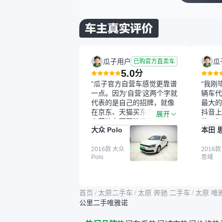
瓜子用户
瓜
已购官方直卖车
5.0
分
“瓜子官方自营车感觉更靠谱
“我刚
一点。因为‘自营’这两个字就
辆车代
代表的是自己的招牌，就像
最大的
在京东、天猫买东西一样，
抖音上
展开
自营的东西可能都要好一
的。每
大众 Polo
本田 
点。就是这种刻板印象吧。
这个让
一开始买二手车的时候，我
车全凭
确实有担心过事故车、泡水
2016款 大众
买。我
2016款
Polo
思域
车这些问题。瓜子的检测报
色，过
告其实并不能完全打消顾
合，虽
虑，因为我也听说过一些报
略高一
告造假或者没检测出来的情
平台，
首页
/
太原二手车
/
太原 奔驰 二手车
/
太原 唯
况。我拿到你们的信息之
竟有保
公里二手唯雅诺
后，自己又在线上去做了一
车没有
些报告查询（用了其他平
敢买。