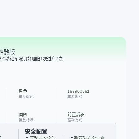
 皓驰版
 C
基础车况良好
理赔1次
过户7次
黑色
167900861
车身颜色
车源编号
国四
前置后驱
排放标准
驱动方式
安全配置
调
驾驶座安全气
副驾驶安全气囊