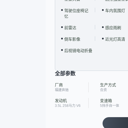
驾驶位座椅记
车内氛围灯
忆
前雷达
感应雨刷
倒车影像
近光灯高清
后视镜电动折叠
全部参数
厂商
生产方式
福建奔驰
合资
发动机
变速箱
3.5L 258马力 V6
5挡手自一体