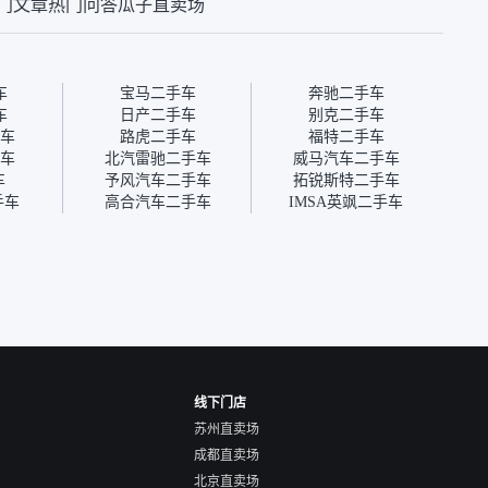
门文章
热门问答
瓜子直卖场
钱买个放心。从个人
心的额外价值。虽然我砍过
的。售
车，价格比车商那便
一次价没成功，但不会影响
中的比
况也有检测报告，很
对瓜子的信任。能接受瓜子
十。个
”
比线下贵1000-2000元，因
自己联
为瓜子有质保，车子出小毛
过但没
车
宝马二手车
奔驰二手车
病维修更有保障。”
点了议
车
日产二手车
别克二手车
信帮我
车
路虎二手车
福特二手车
价，最
车
北汽雷驰二手车
威马汽车二手车
优惠券
车
予风汽车二手车
拓锐斯特二手车
块钱成
手车
高合汽车二手车
IMSA英飒二手车
线下门店
苏州直卖场
成都直卖场
北京直卖场