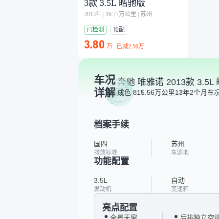
3款 3.5L 皓驰版
2013年
|
16.77万公里
|
苏州
已检测
顶配
3.80
万
已减
2.56万
车况
奔驰 唯雅诺 2013款 3.5L
详解
成色 8
15.56万公里
13年2个月
车况
档案手续
国四
苏州
排放标准
车源地
功能配置
3.5L
自动
发动机
变速箱
亮点配置
全景天窗
后排独立空