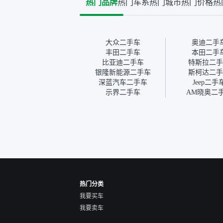
热门品牌
热门车系
热门城市
热门价格
热
台），同时也找了朋友帮忙
多花点
线下看车。结果跟你们的报
手里买
告是符合的，所以这次车况
宜，车
没问题。购车流程挺快的，
透明。
我第一天看车，第二天你们
大众二手车
奥迪二手
就约我到店，我第三天去提
丰田二手车
本田二手
的车。去之前我提前跟交接
比亚迪二手车
特斯拉二手
人员说好，到了之后要当着
银隆新能源二手车
斯柯达二手
我的面再做一次复检，你们
深蓝汽车二手车
Jeep二手
也安排了师傅，服务可以，
示界二手车
AM晓奥二
速度很快。体验下来自营车
的感觉是要比个人车好一
点。个人车主观性比较强，
价格超出卖家的心理预期
后，他可能直接就下架不卖
了。而自营车你们有最大的
让步权利，还会再跟我协
商，主动权在平台手里。”
热门分类
我要买车
我要卖车