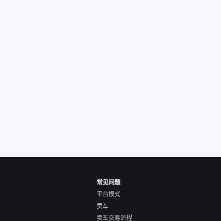
后保障在我买车决策
重能占到百分之七八
人车源的话，需要我
系卖家，我试着联系
人回我；而自营车我
价，就有销售加我微
谈价。自营车我讲过
后是通过花一块钱买
的方式，便宜了800
交。”
常见问题
平台模式
卖车
卖车交易流程