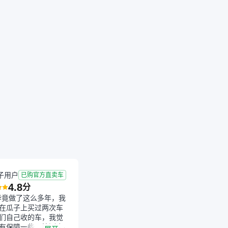
子用户
已购官方直卖车
4.8
分
毕竟做了这么多年，我
在瓜子上买过两次车
们自己收的车，我觉
有保障一些，检测会