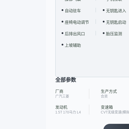
自动驻车
无钥匙进入
座椅电动调节
无钥匙启动
后排出风口
胎压监测
上坡辅助
全部参数
厂商
生产方式
广汽三菱
合资
发动机
变速箱
1.5T 170马力 L4
CVT无级变速(模拟