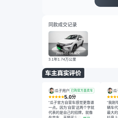
同款成交记录
2026-02-04 成交
3.1年
1.74万公里
瓜子用户
瓜
已购官方直卖车
5.0
分
“瓜子官方自营车感觉更靠谱
“我刚
一点。因为‘自营’这两个字就
辆车代
代表的是自己的招牌，就像
最大的
在京东、天猫买东西一样，
抖音上