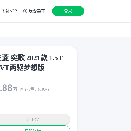
下载APP
我要卖车
登录
菱 奕歌 2021款 1.5T
CVT两驱梦想版
.88
万
新车指导价
16.96
万
已下架