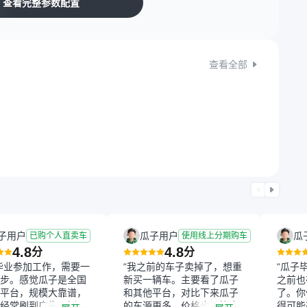
查看完整参数配置
查看全部
子用户
瓜子用户
瓜
已购个人直卖车
使用线上分期购车
4.8
4.8
分
分
毕业参加工作，需要一
“我之前的车子卖掉了，想重
“瓜子
步。感觉瓜子是全国
新买一辆车。主要看了瓜子
之前也
平台，规模大靠谱，
和其他平台，对比下来瓜子
了。你
经常刷到广告，挺火
的车源更多，价格也更符合
得可能