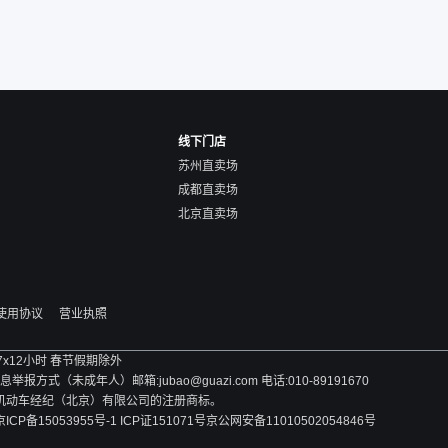
线下门店
苏州直卖场
成都直卖场
北京直卖场
使用协议
营业执照
 7x12小时 春节假期除外
方式（未成年人）邮箱:jubao@guazi.com 电话:010-89191670
旧机动车经纪（北京）有限公司的注册商标。
京ICP备15053955号-1 ICP证151071号
京公网安备11010502054846号