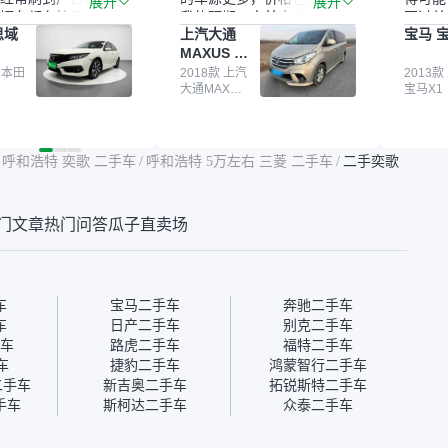
展开
展开
辆车都有检测报告，
我的预期。之前卖车来过瓜
更过关
思域
上汽大通
宝马 宝
我很放心。去外面买
子，虽然价格没谈成，但
来再卖
MAXUS 大
卖家一张嘴，不敢
APP一直留着。瓜子毕竟是
我买的
通G10
买了本田思域，白
 本田
大平台，整体印象还好。我
2018款 上汽
它的价
2013款
大通MAXUS
宝马X1
户次数少，公里数符
最终买了一台上汽大通，18
适。另
大通G10
然价格比我心理预期
年的车，公里数9万多，符
烧、无
点，但瓜子这么大的
合我的要求，颜色也是我喜
表，在
车价贵点也正常，毕
欢的浅色。瓜子能做线上分
更有保
呼和浩特 奕歌 二手车
/
呼和浩特 5万左右 三菱 二手车
/
二手奕歌
障。其他平台上很多
期，这一点很便捷，其他平
一个售
第三方检测报告，不
台的分期需要到当地办理，
全、更
瓜子有检测有售后，
线上办不了，这是瓜子最核
那么好
门文章
热门问答
瓜子直卖场
钱买个放心。从个人
心的额外价值。虽然我砍过
的。售
车，价格比车商那便
一次价没成功，但不会影响
中的比
况也有检测报告，很
对瓜子的信任。能接受瓜子
十。个
”
比线下贵1000-2000元，因
自己联
为瓜子有质保，车子出小毛
过但没
车
宝马二手车
奔驰二手车
病维修更有保障。”
点了议
车
日产二手车
别克二手车
信帮我
车
路虎二手车
福特二手车
价，最
车
捷豹二手车
鸿蒙智行二手车
优惠券
r二手车
新吉奥二手车
拓锐斯特二手车
块钱成
手车
斯柯达二手车
众泰二手车