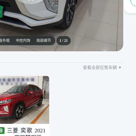
身外观
中控内饰
局部细节
1
/
21
查看全部在售车辆
三菱 奕歌 2021