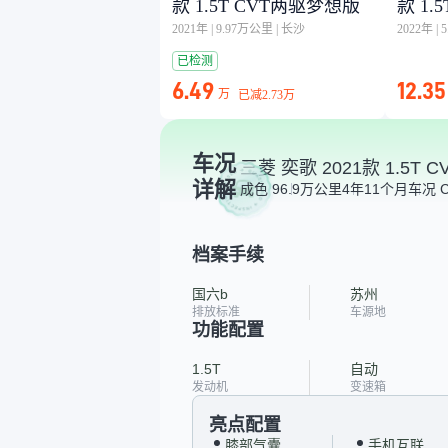
款 1.5T CVT两驱梦想版
款 1.
2021年
|
9.97万公里
|
长沙
2022年
|
已检测
6.49
12.35
万
已减
2.73万
车况
三菱 奕歌 2021款 1.5T
详解
成色 9
6.9万公里
4年11个月
车况 
档案手续
国六b
苏州
排放标准
车源地
功能配置
1.5T
自动
发动机
变速箱
亮点配置
膝部气囊
手机互联