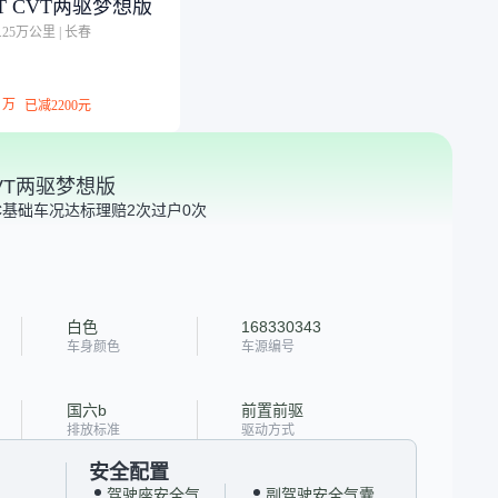
5T CVT两驱梦想版
5.25万公里
|
长春
万
已减
2200元
 CVT两驱梦想版
C
基础车况达标
理赔2次
过户0次
白色
168330343
车身颜色
车源编号
国六b
前置前驱
排放标准
驱动方式
安全配置
驾驶座安全气
副驾驶安全气囊