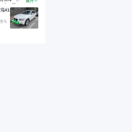
展开
一些。平台自己收上
马X1
的车，应该更可靠。
是宝马X1，主要看中
格和公里数比较合
 宝马
外，瓜子承诺无火
事故、无泡水、无调
平台自营上面买应该
障。二手车肯定需要
后保障，这样更安
放心，不像新车车况
，剐蹭风险还是挺大
后保障在我买车决策
重能占到百分之七八
人车源的话，需要我
系卖家，我试着联系
人回我；而自营车我
价，就有销售加我微
谈价。自营车我讲过
后是通过花一块钱买
的方式，便宜了800
交。”