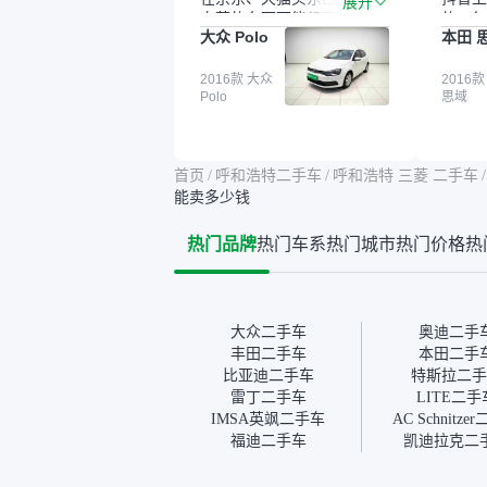
展开
自营的东西可能都要好一
的。每
大众 Polo
本田 
点。就是这种刻板印象吧。
这个让
一开始买二手车的时候，我
车全凭
确实有担心过事故车、泡水
2016款 大众
买。我
2016款
Polo
思域
车这些问题。瓜子的检测报
色，过
告其实并不能完全打消顾
合，虽
虑，因为我也听说过一些报
略高一
告造假或者没检测出来的情
平台，
首页
/
呼和浩特二手车
/
呼和浩特 三菱 二手车
/
况。我拿到你们的信息之
竟有保
能卖多少钱
后，自己又在线上去做了一
车没有
些报告查询（用了其他平
敢买。
热门品牌
热门车系
热门城市
热门价格
热
台），同时也找了朋友帮忙
多花点
线下看车。结果跟你们的报
手里买
告是符合的，所以这次车况
宜，车
没问题。购车流程挺快的，
透明。
我第一天看车，第二天你们
大众二手车
奥迪二手
就约我到店，我第三天去提
丰田二手车
本田二手
的车。去之前我提前跟交接
比亚迪二手车
特斯拉二手
人员说好，到了之后要当着
雷丁二手车
LITE二手
我的面再做一次复检，你们
IMSA英飒二手车
AC Schnitze
也安排了师傅，服务可以，
福迪二手车
凯迪拉克二
速度很快。体验下来自营车
的感觉是要比个人车好一