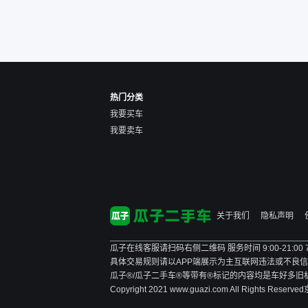
点。个人车主观性比较强，
价格超出卖家的心理预期
后，他可能直接就下架不卖
了。而自营车你们有最大的
让步权利，还会再跟我协
商，主动权在平台手里。”
热门分类
我要买车
我要卖车
关于我们
隐私声明
瓜子在线客服请扫码右侧二维码 服务时间 9:00-21:00
具体交易规则请以APP端展示为主
互联网违法或不良信息举报
瓜子®/瓜子二手车®等带有®标记的内容均是车好多
Copyright 2021 www.guazi.com All Rights Reserved