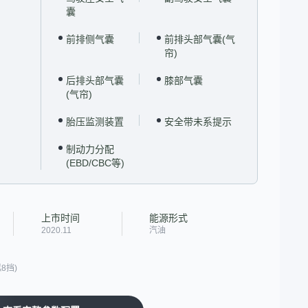
囊
前排侧气囊
前排头部气囊(气
帘)
后排头部气囊
膝部气囊
(气帘)
胎压监测装置
安全带未系提示
制动力分配
(EBD/CBC等)
上市时间
能源形式
2020.11
汽油
8挡)