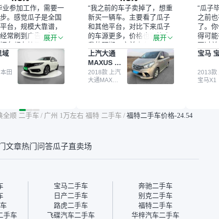
毕业参加工作，需要一
“我之前的车子卖掉了，想重
“瓜子
步。感觉瓜子是全国
新买一辆车。主要看了瓜子
之前也
平台，规模大靠谱，
和其他平台，对比下来瓜子
了。你
经常刷到广告，挺火
的车源更多，价格也更符合
得可能
展开
展开
辆车都有检测报告，
我的预期。之前卖车来过瓜
更过关
思域
上汽大通
宝马 宝
我很放心。去外面买
子，虽然价格没谈成，但
来再卖
MAXUS 大
卖家一张嘴，不敢
APP一直留着。瓜子毕竟是
我买的
通G10
买了本田思域，白
 本田
大平台，整体印象还好。我
2018款 上汽
它的价
2013款
大通MAXUS
宝马X1
户次数少，公里数符
最终买了一台上汽大通，18
适。另
大通G10
然价格比我心理预期
年的车，公里数9万多，符
烧、无
点，但瓜子这么大的
合我的要求，颜色也是我喜
表，在
车价贵点也正常，毕
欢的浅色。瓜子能做线上分
更有保
典全顺 二手车
/
广州 1万左右 福特 二手车
/
福特二手车价格-24.54
障。其他平台上很多
期，这一点很便捷，其他平
一个售
第三方检测报告，不
台的分期需要到当地办理，
全、更
瓜子有检测有售后，
线上办不了，这是瓜子最核
那么好
门文章
热门问答
瓜子直卖场
钱买个放心。从个人
心的额外价值。虽然我砍过
的。售
车，价格比车商那便
一次价没成功，但不会影响
中的比
况也有检测报告，很
对瓜子的信任。能接受瓜子
十。个
”
比线下贵1000-2000元，因
自己联
为瓜子有质保，车子出小毛
过但没
车
宝马二手车
奔驰二手车
病维修更有保障。”
点了议
车
日产二手车
别克二手车
信帮我
车
路虎二手车
福特二手车
价，最
二手车
飞碟汽车二手车
华梓汽车二手车