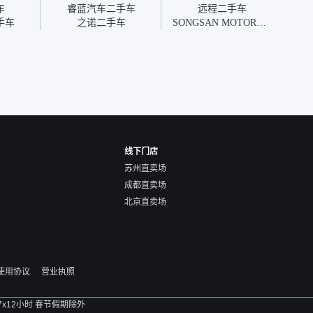
优惠券
车
睿蓝汽车二手车
远程二手车
块钱成
手车
之诺二手车
SONGSAN MOTORS二手车
线下门店
苏州直卖场
成都直卖场
北京直卖场
使用协议
营业执照
 7x12小时 春节假期除外