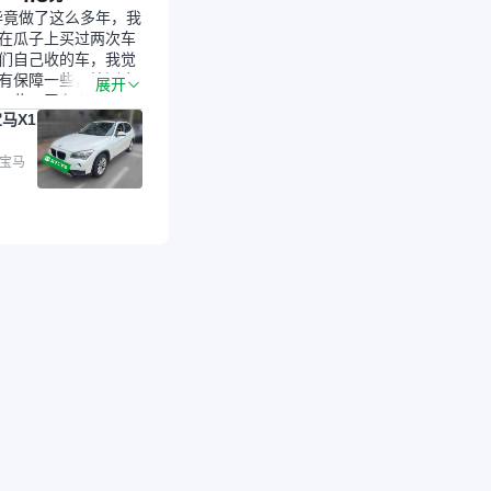
毕竟做了这么多年，我
在瓜子上买过两次车
们自己收的车，我觉
有保障一些，检测会
展开
一些。平台自己收上
马X1
的车，应该更可靠。
是宝马X1，主要看中
格和公里数比较合
 宝马
外，瓜子承诺无火
事故、无泡水、无调
平台自营上面买应该
障。二手车肯定需要
后保障，这样更安
放心，不像新车车况
，剐蹭风险还是挺大
后保障在我买车决策
重能占到百分之七八
人车源的话，需要我
系卖家，我试着联系
人回我；而自营车我
价，就有销售加我微
谈价。自营车我讲过
后是通过花一块钱买