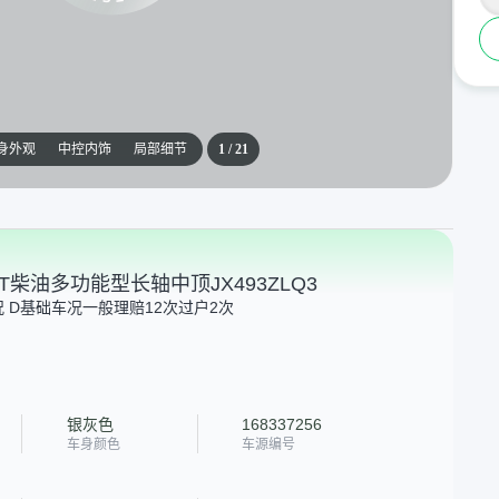
身外观
中控内饰
局部细节
1
/
21
.8T柴油多功能型长轴中顶JX493ZLQ3
 D
基础车况一般
理赔12次
过户2次
银灰色
168337256
车身颜色
车源编号