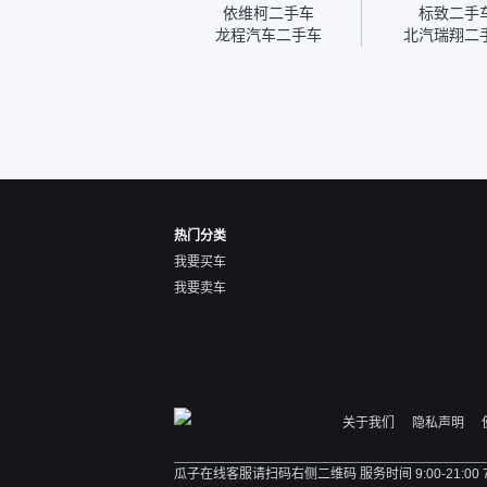
我的面再做一次复检，你们
依维柯二手车
标致二手
也安排了师傅，服务可以，
龙程汽车二手车
北汽瑞翔二
速度很快。体验下来自营车
的感觉是要比个人车好一
点。个人车主观性比较强，
价格超出卖家的心理预期
后，他可能直接就下架不卖
了。而自营车你们有最大的
让步权利，还会再跟我协
商，主动权在平台手里。”
热门分类
我要买车
我要卖车
关于我们
隐私声明
瓜子在线客服请扫码右侧二维码 服务时间 9:00-21:00