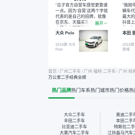
“瓜子官方自营车感觉更靠谱
“我刚
一点。因为‘自营’这两个字就
辆车代
代表的是自己的招牌，就像
最大的
在京东、天猫买东西一样，
抖音上
展开
自营的东西可能都要好一
的。每
大众 Polo
本田 
点。就是这种刻板印象吧。
这个让
一开始买二手车的时候，我
车全凭
确实有担心过事故车、泡水
2016款 大众
买。我
2016款
Polo
思域
车这些问题。瓜子的检测报
色，过
告其实并不能完全打消顾
合，虽
虑，因为我也听说过一些报
略高一
告造假或者没检测出来的情
平台，
首页
/
广州二手车
/
广州 福特 二手车
/
广州 经
况。我拿到你们的信息之
竟有保
万公里二手经典全顺
后，自己又在线上去做了一
车没有
些报告查询（用了其他平
敢买。
热门品牌
热门车系
热门城市
热门价格
热
台），同时也找了朋友帮忙
多花点
线下看车。结果跟你们的报
手里买
告是符合的，所以这次车况
宜，车
没问题。购车流程挺快的，
透明。
我第一天看车，第二天你们
大众二手车
奥迪二手
就约我到店，我第三天去提
丰田二手车
本田二手
的车。去之前我提前跟交接
比亚迪二手车
特斯拉二手
人员说好，到了之后要当着
大乘汽车二手车
江铃晶马汽车