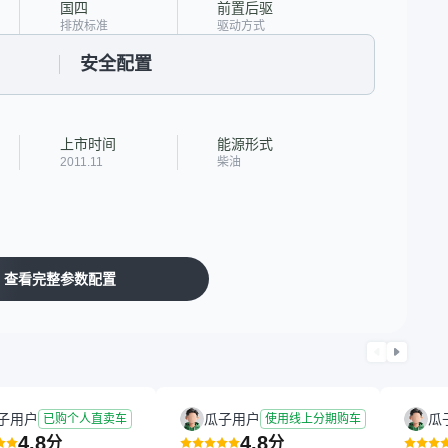
国四
前置后驱
排放标准
驱动方式
安全配置
上市时间
能源形式
2011.11
柴油
查看完整参数配置
子用户
瓜子用户
瓜
已购个人直卖车
使用线上分期购车
4.8
4.8
分
分