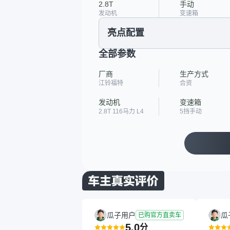
2.8T
手动
发动机
变速箱
亮点配置
全部参数
厂商
生产方式
江铃福特
合资
发动机
变速箱
2.8T 116马力 L4
5挡手动
瓜子用户
瓜
已购官方直卖车
5.0
分