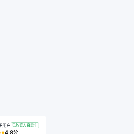
子用户
已购官方直卖车
4.8
分