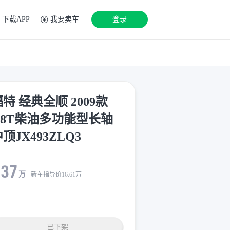
下载APP
我要卖车
登录
特 经典全顺 2009款
2.8T柴油多功能型长轴
顶JX493ZLQ3
.37
万
新车指导价
16.61
万
已下架