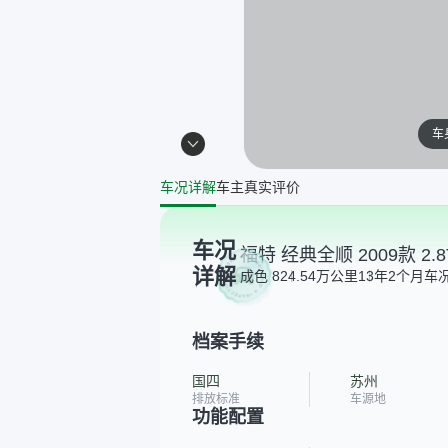
车
车况详解
车主真实评价
车况
福特 经典全顺 2009款 2
详解
成色 8
24.54万公里
13年2个月
车况
档案手续
国四
苏州
排放标准
车源地
功能配置