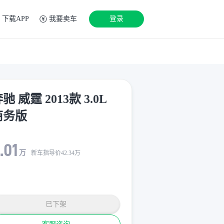
下载APP
我要卖车
登录
驰 威霆 2013款 3.0L
商务版
.01
万
新车指导价
42.34
万
已下架