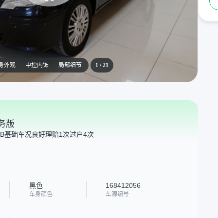
身外观
中控内饰
局部细节
1
/
21
商务版
B
基础车况良好
理赔1次
过户4次
黑色
168412056
车身颜色
车源编号