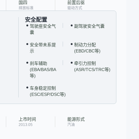
国四
前置后驱
排放标准
驱动方式
安全配置
驾驶座安全气
副驾驶安全气囊
囊
安全带未系提
制动力分配
示
(EBD/CBC等)
刹车辅助
牵引力控制
(EBA/BAS/BA
(ASR/TCS/TRC等)
等)
车身稳定控制
(ESC/ESP/DSC等)
上市时间
能源形式
2013.05
汽油