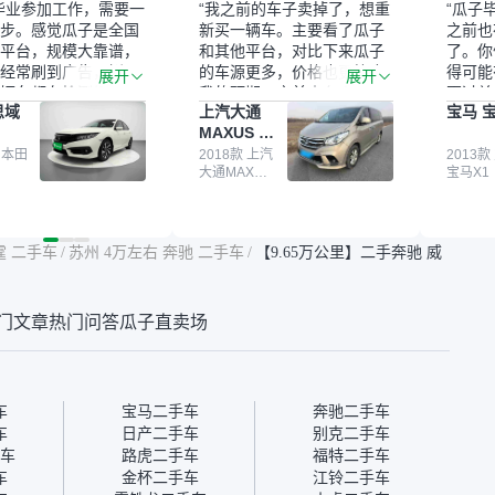
毕业参加工作，需要一
“我之前的车子卖掉了，想重
“瓜子
步。感觉瓜子是全国
新买一辆车。主要看了瓜子
之前也
平台，规模大靠谱，
和其他平台，对比下来瓜子
了。你
经常刷到广告，挺火
的车源更多，价格也更符合
得可能
展开
展开
辆车都有检测报告，
我的预期。之前卖车来过瓜
更过关
思域
上汽大通
宝马 宝
我很放心。去外面买
子，虽然价格没谈成，但
来再卖
MAXUS 大
卖家一张嘴，不敢
APP一直留着。瓜子毕竟是
我买的
通G10
买了本田思域，白
 本田
大平台，整体印象还好。我
2018款 上汽
它的价
2013款
大通MAXUS
宝马X1
户次数少，公里数符
最终买了一台上汽大通，18
适。另
大通G10
然价格比我心理预期
年的车，公里数9万多，符
烧、无
点，但瓜子这么大的
合我的要求，颜色也是我喜
表，在
车价贵点也正常，毕
欢的浅色。瓜子能做线上分
更有保
霆 二手车
/
苏州 4万左右 奔驰 二手车
/
【9.65万公里】二手奔驰 威
障。其他平台上很多
期，这一点很便捷，其他平
一个售
第三方检测报告，不
台的分期需要到当地办理，
全、更
瓜子有检测有售后，
线上办不了，这是瓜子最核
那么好
门文章
热门问答
瓜子直卖场
钱买个放心。从个人
心的额外价值。虽然我砍过
的。售
车，价格比车商那便
一次价没成功，但不会影响
中的比
况也有检测报告，很
对瓜子的信任。能接受瓜子
十。个
”
比线下贵1000-2000元，因
自己联
为瓜子有质保，车子出小毛
过但没
车
宝马二手车
奔驰二手车
病维修更有保障。”
点了议
车
日产二手车
别克二手车
信帮我
车
路虎二手车
福特二手车
价，最
车
金杯二手车
江铃二手车
优惠券