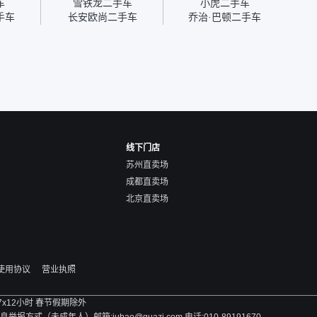
车
雪铁龙二手车
小虎二手车
块钱成
手车
长安欧尚二手车
乔治·巴顿二手车
线下门店
苏州直卖场
成都直卖场
北京直卖场
使用协议
营业执照
 7x12小时 春节假期除外