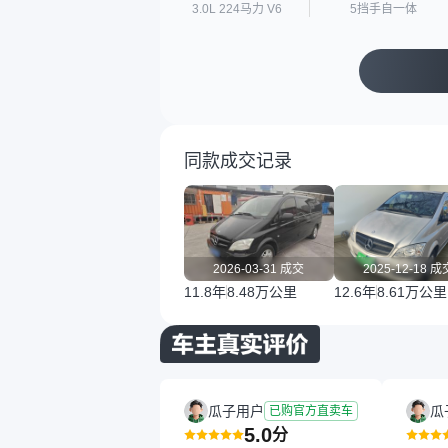
3.0L 224马力 V6
5挡手自一体
同款成交记录
2026-03-31 成交
2025-12-18 成
11.8年
8.48万公里
12.6年
8.61万公里
瓜子用户
瓜
已购官方直卖车
5.0
分