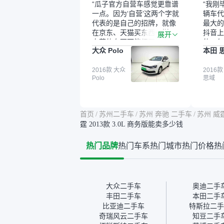
“瓜子官方自营车感觉更靠谱
“我刚
一点。因为‘自营’这两个字就
辆车代
代表的是自己的招牌，就像
最大的
在京东、天猫买东西一样，
抖音上
展开
自营的东西可能都要好一
的。每
大众 Polo
本田 
点。就是这种刻板印象吧。
这个让
一开始买二手车的时候，我
车全凭
确实有担心过事故车、泡水
2016款 大众
买。我
2016款
Polo
思域
车这些问题。瓜子的检测报
色，过
告其实并不能完全打消顾
合，虽
虑，因为我也听说过一些报
略高一
告造假或者没检测出来的情
平台，
首页
/
苏州二手车
/
苏州 奔驰 二手车
/
苏州 威
况。我拿到你们的信息之
竟有保
霆 2013款 3.0L 商务版能卖多少钱
后，自己又在线上去做了一
车没有
些报告查询（用了其他平
敢买。
热门品牌
热门车系
热门城市
热门价格
热
台），同时也找了朋友帮忙
多花点
线下看车。结果跟你们的报
手里买
告是符合的，所以这次车况
宜，车
没问题。购车流程挺快的，
透明。
我第一天看车，第二天你们
大众二手车
奥迪二手
就约我到店，我第三天去提
丰田二手车
本田二手
的车。去之前我提前跟交接
比亚迪二手车
特斯拉二手
人员说好，到了之后要当着
奇瑞风云二手车
知豆二手
我的面再做一次复检，你们