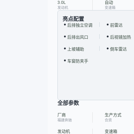
3.0L
自动
发动机
变速箱
亮点配置
后排独立空调
前雷达
后排出风口
后视镜加热
上坡辅助
倒车雷达
车窗防夹手
全部参数
厂商
生产方式
福建奔驰
合资
发动机
变速箱