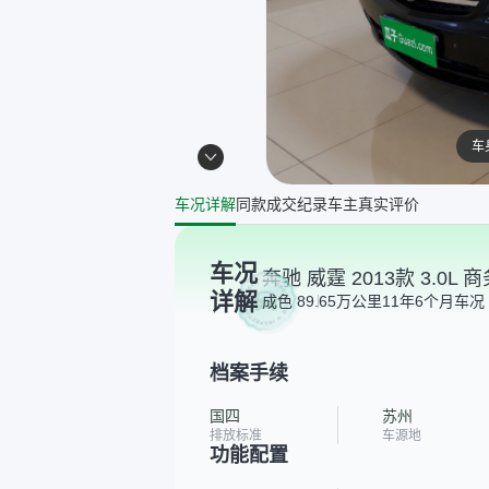
车
车况详解
同款成交纪录
车主真实评价
车况
奔驰 威霆 2013款 3.0L 
详解
成色 8
9.65万公里
11年6个月
车况 
档案手续
国四
苏州
排放标准
车源地
功能配置