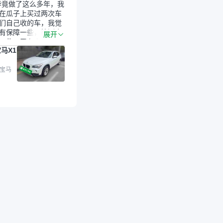
毕竟做了这么多年，我
在瓜子上买过两次车
们自己收的车，我觉
有保障一些，检测会
展开
一些。平台自己收上
马X1
的车，应该更可靠。
是宝马X1，主要看中
格和公里数比较合
 宝马
外，瓜子承诺无火
事故、无泡水、无调
平台自营上面买应该
障。二手车肯定需要
后保障，这样更安
放心，不像新车车况
，剐蹭风险还是挺大
后保障在我买车决策
重能占到百分之七八
人车源的话，需要我
系卖家，我试着联系
人回我；而自营车我
价，就有销售加我微
谈价。自营车我讲过
后是通过花一块钱买
的方式，便宜了800