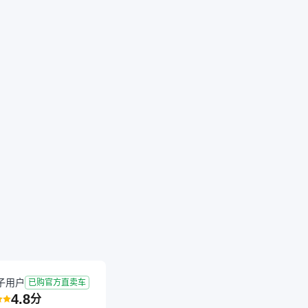
子用户
已购官方直卖车
4.8
分