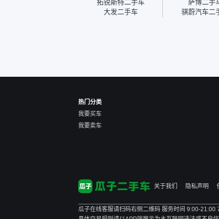
拓锐斯特二手车
萨博二手
也安排了师傅，服务可以，
大发二手车
骐蔚汽车二
速度很快。体验下来自营车
的感觉是要比个人车好一
点。个人车主观性比较强，
价格超出卖家的心理预期
后，他可能直接就下架不卖
了。而自营车你们有最大的
让步权利，还会再跟我协
商，主动权在平台手里。”
热门分类
我要买车
我要卖车
关于我们
隐私声明
瓜子在线客服请扫码右侧二维码 服务时间 9:00-21:00