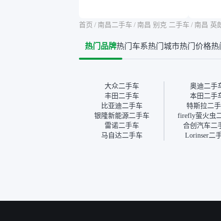
告其实并不能完全打消顾
合，虽
虑，因为我也听说过一些报
略高一
告造假或者没检测出来的情
平台，
首页
/
南昌二手车
/
南昌 别克 二手车
/
南昌 英
况。我拿到你们的信息之
竟有保
后，自己又在线上去做了一
车没有
热门品牌
热门车系
热门城市
热门价格
热
些报告查询（用了其他平
敢买。
台），同时也找了朋友帮忙
多花点
线下看车。结果跟你们的报
手里买
告是符合的，所以这次车况
宜，车
没问题。购车流程挺快的，
透明。
大众二手车
奥迪二手
我第一天看车，第二天你们
丰田二手车
本田二手
就约我到店，我第三天去提
比亚迪二手车
特斯拉二手
的车。去之前我提前跟交接
银隆新能源二手车
firefly萤火
人员说好，到了之后要当着
雷诺二手车
合创汽车二
我的面再做一次复检，你们
马自达二手车
Lorinser
也安排了师傅，服务可以，
速度很快。体验下来自营车
的感觉是要比个人车好一
点。个人车主观性比较强，
价格超出卖家的心理预期
后，他可能直接就下架不卖
了。而自营车你们有最大的
让步权利，还会再跟我协
商，主动权在平台手里。”