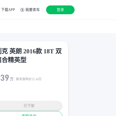
下载APP
我要卖车
登录
克 英朗 2016款 18T 双
离合精英型
.39
万
新车指导价
15.34
万
已下架