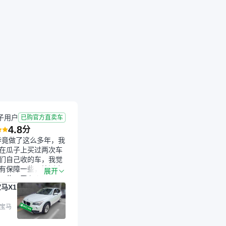
子用户
已购官方直卖车
4.8
分
毕竟做了这么多年，我
在瓜子上买过两次车
们自己收的车，我觉
有保障一些，检测会
展开
一些。平台自己收上
马X1
的车，应该更可靠。
是宝马X1，主要看中
格和公里数比较合
 宝马
外，瓜子承诺无火