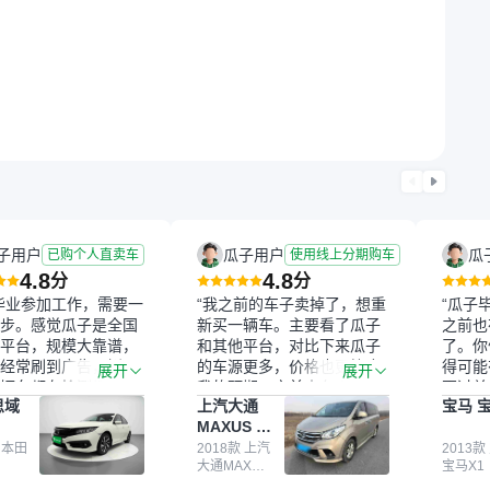
子用户
瓜子用户
瓜
已购个人直卖车
使用线上分期购车
4.8
4.8
分
分
毕业参加工作，需要一
“我之前的车子卖掉了，想重
“瓜子
步。感觉瓜子是全国
新买一辆车。主要看了瓜子
之前也
平台，规模大靠谱，
和其他平台，对比下来瓜子
了。你
经常刷到广告，挺火
的车源更多，价格也更符合
得可能
展开
展开
辆车都有检测报告，
我的预期。之前卖车来过瓜
更过关
思域
上汽大通
宝马 宝
我很放心。去外面买
子，虽然价格没谈成，但
来再卖
MAXUS 大
卖家一张嘴，不敢
APP一直留着。瓜子毕竟是
我买的
通G10
买了本田思域，白
 本田
大平台，整体印象还好。我
2018款 上汽
它的价
2013款
大通MAXUS
宝马X1
户次数少，公里数符
最终买了一台上汽大通，18
适。另
大通G10