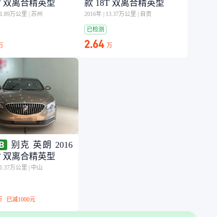
8T 双离合精英型
款 18T 双离合精英型
11.89万公里
|
苏州
2016年
|
13.37万公里
|
自贡
已检测
2.64
万
万
别克 英朗 2016
8T 双离合精英型
11.37万公里
|
中山
万
已减
1000元