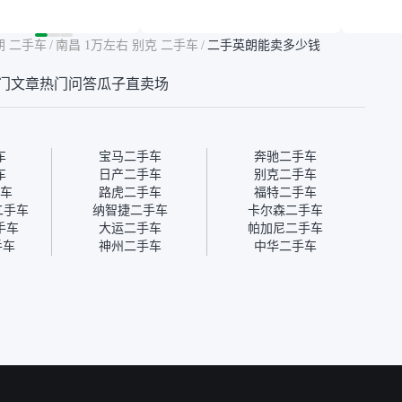
然价格比我心理预期
年的车，公里数9万多，符
烧、无
点，但瓜子这么大的
合我的要求，颜色也是我喜
表，在
车价贵点也正常，毕
欢的浅色。瓜子能做线上分
更有保
朗 二手车
/
南昌 1万左右 别克 二手车
/
二手英朗能卖多少钱
障。其他平台上很多
期，这一点很便捷，其他平
一个售
第三方检测报告，不
台的分期需要到当地办理，
全、更
门文章
热门问答
瓜子直卖场
瓜子有检测有售后，
线上办不了，这是瓜子最核
那么好
钱买个放心。从个人
心的额外价值。虽然我砍过
的。售
车，价格比车商那便
一次价没成功，但不会影响
中的比
况也有检测报告，很
对瓜子的信任。能接受瓜子
十。个
”
比线下贵1000-2000元，因
自己联
车
宝马二手车
奔驰二手车
为瓜子有质保，车子出小毛
过但没
车
日产二手车
别克二手车
病维修更有保障。”
点了议
车
路虎二手车
福特二手车
信帮我
虫二手车
纳智捷二手车
卡尔森二手车
价，最
手车
大运二手车
帕加尼二手车
优惠券
二手车
神州二手车
中华二手车
块钱成