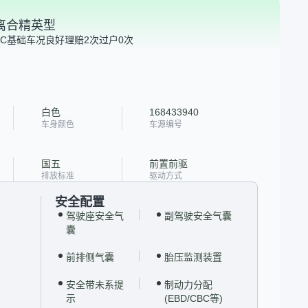
 双离合精英型
C
基础车况良好
理赔2次
过户0次
白色
168433940
车身颜色
车源编号
国五
前置前驱
排放标准
驱动方式
安全配置
驾驶座安全气
副驾驶安全气囊
囊
前排侧气囊
胎压监测装置
安全带未系提
制动力分配
示
(EBD/CBC等)