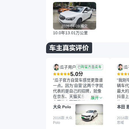
2026-04-09 成交
10.0年
13.01万公里
瓜子用户
瓜
已购官方直卖车
5.0
分
“瓜子官方自营车感觉更靠谱
“我刚
一点。因为‘自营’这两个字就
辆车代
代表的是自己的招牌，就像
最大的
在京东、天猫买东西一样，
抖音上
展开
自营的东西可能都要好一
的。每
大众 Polo
本田 
点。就是这种刻板印象吧。
这个让
一开始买二手车的时候，我
车全凭
确实有担心过事故车、泡水
2016款 大众
买。我
2016款
Polo
思域
车这些问题。瓜子的检测报
色，过