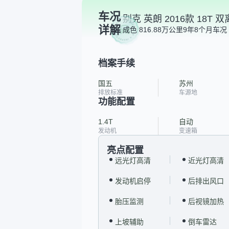
车况
别克 英朗 2016款 18T
详解
成色 8
16.88万公里
9年8个月
车况 
档案手续
国五
苏州
排放标准
车源地
功能配置
1.4T
自动
发动机
变速箱
亮点配置
远光灯高清
近光灯高清
发动机启停
后排出风口
胎压监测
后视镜加热
上坡辅助
倒车雷达