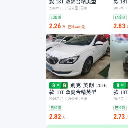
款 18T 双离合精英型
款 1
2016年
|
8.17万公里
|
苏州
2017年
|
已检测
已检测
2.26
2.83
万
已减
4400元
别克 英朗 2016
款 18T 双离合精英型
款 1
2016年
|
8.11万公里
|
玉溪
2016年
|
已检测
已检测
2.82
2.73
万