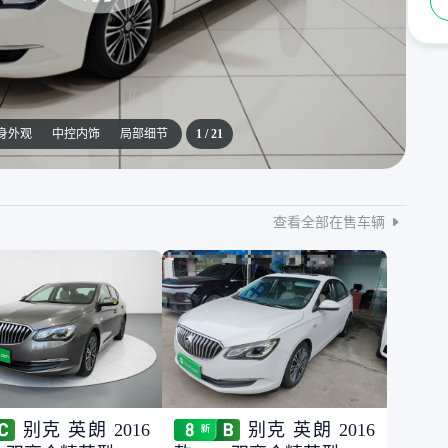
身外观
中控内饰
局部细节
1
/
21
查看全部在售车辆
别克 英朗 2016
别克 英朗 2016