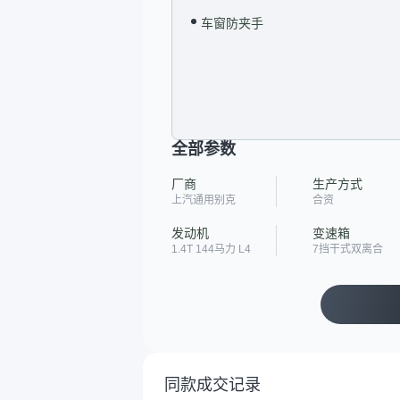
车窗防夹手
全部参数
厂商
生产方式
上汽通用别克
合资
发动机
变速箱
1.4T 144马力 L4
7挡干式双离合
同款成交记录