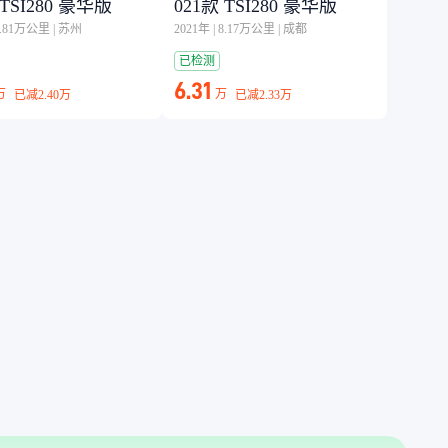
 TSI280 豪华版
021款 TSI280 豪华版
5.81万公里
|
苏州
2021年
|
8.17万公里
|
成都
已检测
6.31
万
万
已减
2.40万
已减
2.33万