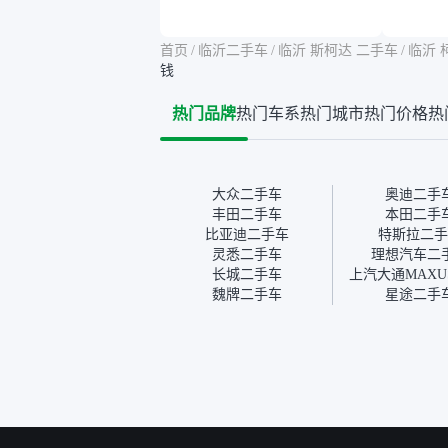
告其实并不能完全打消顾
合，虽
虑，因为我也听说过一些报
略高一
告造假或者没检测出来的情
平台，
首页
/
临沂二手车
/
临沂 斯柯达 二手车
/
临沂 
况。我拿到你们的信息之
竟有保
钱
后，自己又在线上去做了一
车没有
些报告查询（用了其他平
敢买。
热门品牌
热门车系
热门城市
热门价格
热
台），同时也找了朋友帮忙
多花点
线下看车。结果跟你们的报
手里买
告是符合的，所以这次车况
宜，车
没问题。购车流程挺快的，
透明。
我第一天看车，第二天你们
大众二手车
奥迪二手
就约我到店，我第三天去提
丰田二手车
本田二手
的车。去之前我提前跟交接
比亚迪二手车
特斯拉二手
人员说好，到了之后要当着
灵悉二手车
理想汽车二
我的面再做一次复检，你们
长城二手车
也安排了师傅，服务可以，
魏牌二手车
星途二手
速度很快。体验下来自营车
的感觉是要比个人车好一
点。个人车主观性比较强，
价格超出卖家的心理预期
后，他可能直接就下架不卖
了。而自营车你们有最大的
让步权利，还会再跟我协
商，主动权在平台手里。”