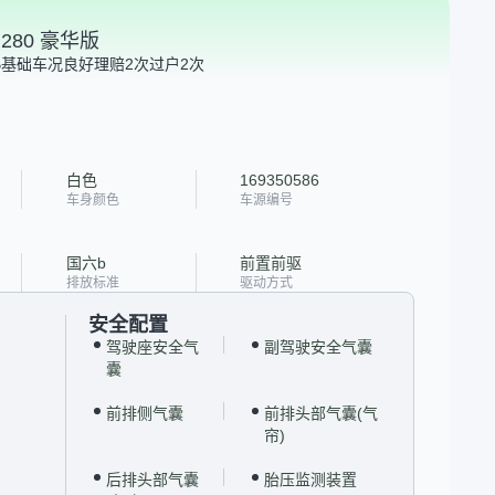
I280 豪华版
B
基础车况良好
理赔2次
过户2次
白色
169350586
车身颜色
车源编号
国六b
前置前驱
排放标准
驱动方式
安全配置
驾驶座安全气
副驾驶安全气囊
囊
前排侧气囊
前排头部气囊(气
帘)
后排头部气囊
胎压监测装置