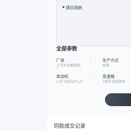
感应雨刷
全部参数
厂商
生产方式
上汽大众斯柯达
合资
发动机
变速箱
1.4T 150马力 L4
7挡干式双离合
同款成交记录