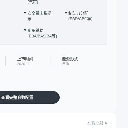
(气帘)
安全带未系提
制动力分配
示
(EBD/CBC等)
刹车辅助
(EBA/BAS/BA等)
上市时间
能源形式
2020.11
汽油
查看完整参数配置
查看全部