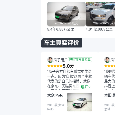
2026-07-20 成交
2026-06-22 成
5.4年
6.55万公里
4.8年
2.88万公里
瓜子用户
瓜
已购官方直卖车
5.0
分
“瓜子官方自营车感觉更靠谱
“我刚
一点。因为‘自营’这两个字就
辆车代
代表的是自己的招牌，就像
最大的
在京东、天猫买东西一样，
抖音上
展开
自营的东西可能都要好一
的。每
大众 Polo
本田 
点。就是这种刻板印象吧。
这个让
一开始买二手车的时候，我
车全凭
确实有担心过事故车、泡水
2016款 大众
买。我
2016款
Polo
思域
车这些问题。瓜子的检测报
色，过