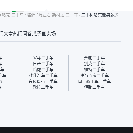
然价格比我心理预期
年的车，公里数9万多，符
烧、无
点，但瓜子这么大的
合我的要求，颜色也是我喜
表，在
车价贵点也正常，毕
欢的浅色。瓜子能做线上分
更有保
柯珞克 二手车
/
临沂 5万左右 斯柯达 二手车
/
二手柯珞克能卖多少
障。其他平台上很多
期，这一点很便捷，其他平
一个售
第三方检测报告，不
台的分期需要到当地办理，
全、更
瓜子有检测有售后，
线上办不了，这是瓜子最核
那么好
门文章
热门问答
瓜子直卖场
钱买个放心。从个人
心的额外价值。虽然我砍过
的。售
车，价格比车商那便
一次价没成功，但不会影响
中的比
况也有检测报告，很
对瓜子的信任。能接受瓜子
十。个
”
比线下贵1000-2000元，因
自己联
为瓜子有质保，车子出小毛
过但没
车
宝马二手车
奔驰二手车
病维修更有保障。”
点了议
车
日产二手车
别克二手车
信帮我
车
路虎二手车
福特二手车
价，最
手车
雅升汽车二手车
陕汽通家二手车
优惠券
上汽大通MAXUS二手车
东风风行二手车
国吉商用车二手车
块钱成
车
欧拉二手车
恒驰二手车