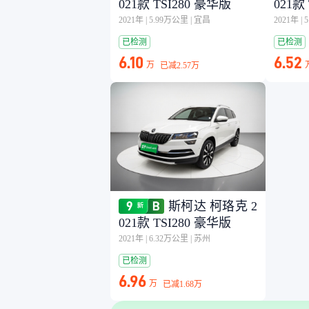
021款 TSI280 豪华版
021款
2021年
|
5.99万公里
|
宜昌
2021年
|
已检测
已检测
6.10
6.52
万
已减
2.57万
斯柯达 柯珞克 2
021款 TSI280 豪华版
2021年
|
6.32万公里
|
苏州
已检测
6.96
万
已减
1.68万