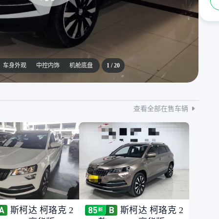
车身外观
中控内饰
机舱底盘
1
/
20
查看全部在售车辆
斯柯达 柯珞克 2
斯柯达 柯珞克 2