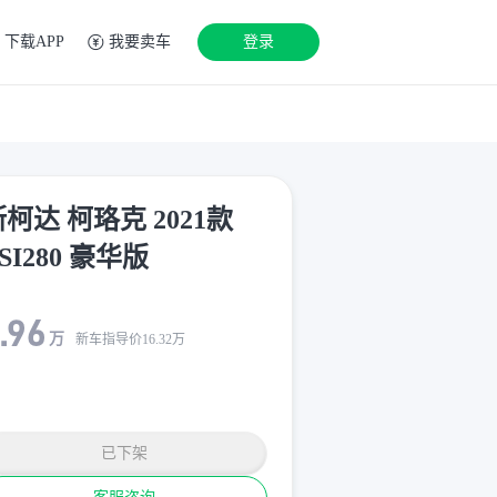
下载APP
我要卖车
登录
柯达 柯珞克 2021款
SI280 豪华版
.96
万
新车指导价
16.32
万
已下架