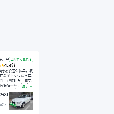
子用户
已购官方直卖车
4.8
分
毕竟做了这么多年，我
在瓜子上买过两次车
们自己收的车，我觉
有保障一些，检测会
展开
一些。平台自己收上
马X1
的车，应该更可靠。
是宝马X1，主要看中
格和公里数比较合
 宝马
外，瓜子承诺无火