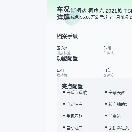
车况
斯柯达 柯珞克 2021款 TS
详解
成色 9
6.88万公里
5年7个月
车况 
档案手续
国六b
苏州
排放标准
车源地
功能配置
1.4T
自动
发动机
变速箱
亮点配置
自适应巡航
全景天窗
自动泊车
转向辅助灯
手机互联
前雷达
自动驻车
无钥匙进入