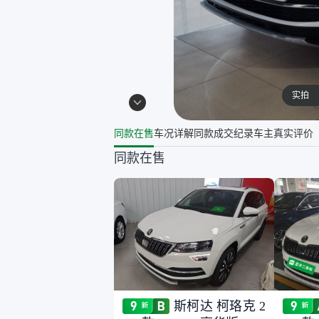
实拍
同款在售
车况详解
同款成交纪录
车主真实评价
同款在售
斯柯达 柯珞克 2