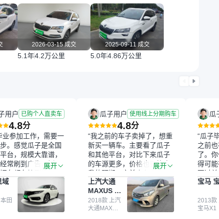
交
2026-03-15 成交
2025-09-11 成交
5.1年
4.2万公里
5.0年
4.86万公里
子用户
瓜子用户
瓜
已购个人直卖车
使用线上分期购车
4.8
4.8
分
分
毕业参加工作，需要一
“我之前的车子卖掉了，想重
“瓜子
步。感觉瓜子是全国
新买一辆车。主要看了瓜子
之前也
平台，规模大靠谱，
和其他平台，对比下来瓜子
了。你
经常刷到广告，挺火
的车源更多，价格也更符合
得可能
展开
展开
辆车都有检测报告，
我的预期。之前卖车来过瓜
更过关
思域
上汽大通
宝马 宝
我很放心。去外面买
子，虽然价格没谈成，但
来再卖
MAXUS 大
卖家一张嘴，不敢
APP一直留着。瓜子毕竟是
我买的
通G10
买了本田思域，白
 本田
大平台，整体印象还好。我
2018款 上汽
它的价
2013款
大通MAXUS
宝马X1
户次数少，公里数符
最终买了一台上汽大通，18
适。另
大通G10