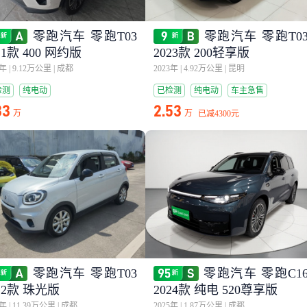
零跑汽车 零跑T03
零跑汽车 零跑T0
21款 400 网约版
2023款 200轻享版
2年
|
9.12万公里
|
成都
2023年
|
4.92万公里
|
昆明
检测
纯电动
已检测
纯电动
车主急售
33
2.53
万
万
已减
4300元
零跑汽车 零跑T03
零跑汽车 零跑C1
22款 珠光版
2024款 纯电 520尊享版
2年
|
11.39万公里
|
成都
2025年
|
1.87万公里
|
成都