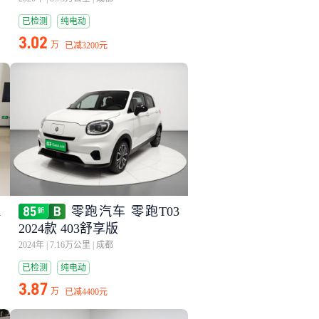
已检测
纯电动
3.02
万
已减
3200元
1
零跑汽车 零跑T03
2024款 403舒享版
2024年
|
7.16万公里
|
成都
已检测
纯电动
3.87
万
已减
4400元