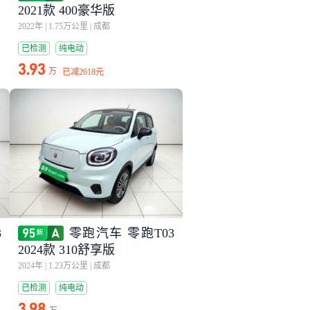
2021款 400豪华版
2022年
|
1.75万公里
|
成都
已检测
纯电动
3.93
万
已减
2618元
3
零跑汽车 零跑T03
2024款 310舒享版
2024年
|
1.23万公里
|
成都
已检测
纯电动
3.98