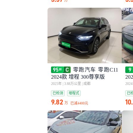
万
零跑汽车 零跑C11
2024款 增程 300尊享版
20
2025年
|
3.88万公里
|
成都
202
已检测
增程式
已
9.82
10
万
已减
4400元