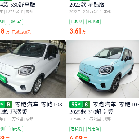
24款 530舒享版
2022款 星钻版
5年
|
1.87万公里
|
成都
2022年
|
2.51万公里
|
成都
检测
纯电动
已检测
纯电动
58
3.61
万
万
已减
5200元
零跑汽车 零跑T03
零跑汽车 零跑T0
22款 玛瑙版
2025款 310舒享版
2年
|
3.31万公里
|
成都
2025年
|
2.15万公里
|
成都
检测
纯电动
已检测
纯电动
59
4.09