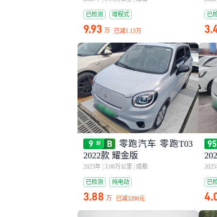
已检测
增程式
已
9.93
3.
万
已减
1.13万
零跑汽车 零跑T03
2022款 耀金版
20
2023年
|
3.08万公里
|
成都
202
已检测
纯电动
已
3.88
4.
万
已减
3200元