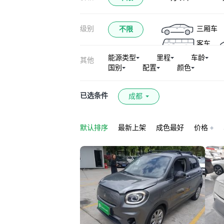
级别
三厢车
不限
客车
能源类型
里程
车龄
其他
国别
配置
颜色
已选条件
成都
默认排序
最新上架
成色最好
价格