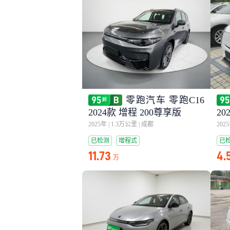
零跑汽车 零跑C16
2024款 增程 200尊享版
20
2025年
|
1.3万公里
|
成都
202
已检测
增程式
已
11.73
4.
万