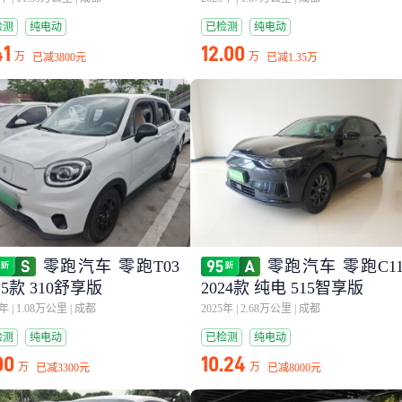
检测
纯电动
已检测
纯电动
41
12.00
万
万
已减
3800元
已减
1.35万
零跑汽车 零跑T03
零跑汽车 零跑C1
25款 310舒享版
2024款 纯电 515智享版
5年
|
1.08万公里
|
成都
2025年
|
2.68万公里
|
成都
检测
纯电动
已检测
纯电动
00
10.24
万
万
已减
3300元
已减
8000元