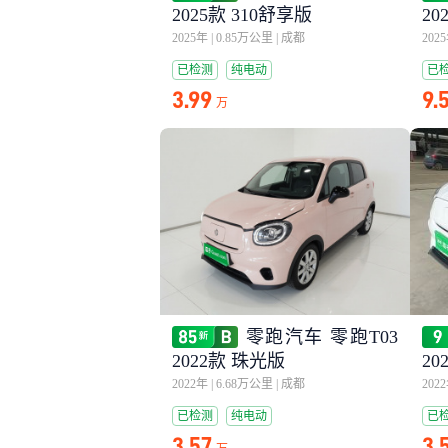
2025款 310舒享版
20
2025年
|
0.85万公里
|
成都
202
已检测
纯电动
已
3.99
9.
万
零跑汽车 零跑T03
2022款 珠光版
20
2022年
|
6.68万公里
|
成都
202
已检测
纯电动
已
3.57
3.