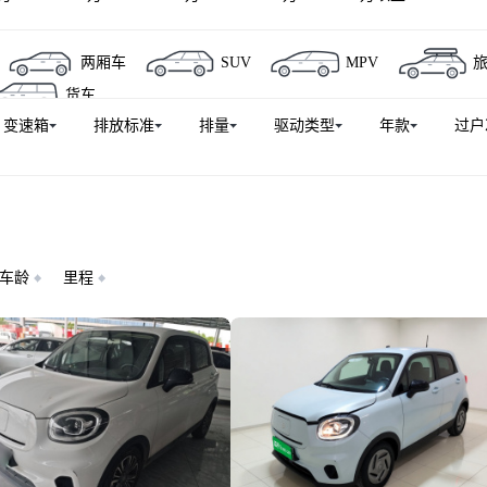
两厢车
SUV
MPV
货车
变速箱
排放标准
排量
驱动类型
年款
过户
车龄
里程