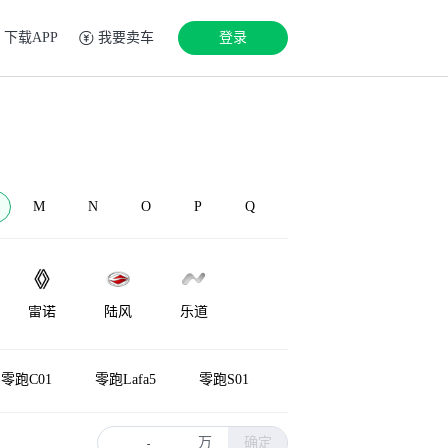
下载APP
我要卖车
登录
M
N
O
P
Q
雷诺
陆风
乐道
LEVC
兰博基尼
Lorinser
零跑C01
零跑Lafa5
零跑S01
万
确定
-