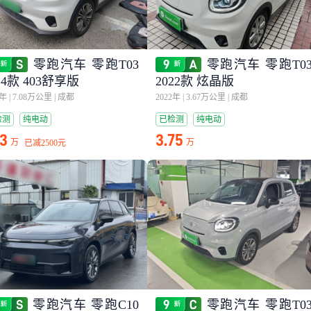
零跑汽车 零跑T03
零跑汽车 零跑T0
24款 403舒享版
2022款 炫晶版
4年
|
7.08万公里
|
成都
2022年
|
3.67万公里
|
成都
检测
纯电动
已检测
纯电动
13
3.75
万
万
已减
2500元
零跑汽车 零跑C10
零跑汽车 零跑T0