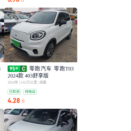
万
3
零跑汽车 零跑T03
2024款 403舒享版
2024年
|
3.61万公里
|
成都
已检测
纯电动
4.28
万