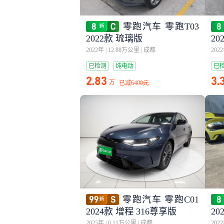
零跑汽车 零跑T03
2022款 琉璃版
20
2022年
|
12.88万公里
|
成都
202
已检测
纯电动
已
2.83
3.
万
已减
6400元
零跑汽车 零跑C01
2024款 增程 316尊享版
20
2025年
|
0.11万公里
|
成都
202