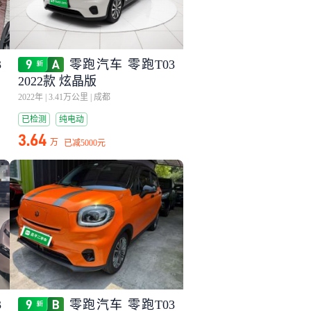
3
零跑汽车 零跑T03
2022款 炫晶版
2022年
|
3.41万公里
|
成都
已检测
纯电动
3.64
万
已减
5000元
3
零跑汽车 零跑T03