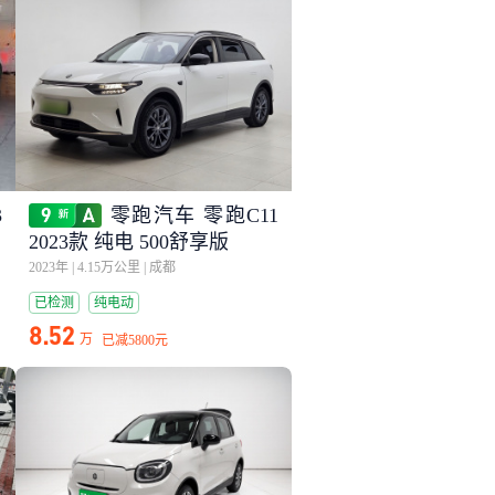
3
零跑汽车 零跑C11
2023款 纯电 500舒享版
2023年
|
4.15万公里
|
成都
已检测
纯电动
8.52
万
已减
5800元