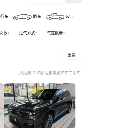
旅行车
跑车
皮卡
次数
进气方式
气缸数量
重置
共找到1516辆
“
成都零跑汽车二手车
”