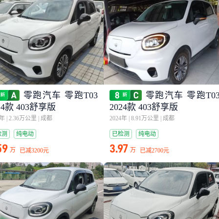
零跑汽车 零跑T03
零跑汽车 零跑T0
24款 403舒享版
2024款 403舒享版
5年
|
2.36万公里
|
成都
2024年
|
8.91万公里
|
成都
检测
纯电动
已检测
纯电动
59
3.97
万
万
已减
3200元
已减
2700元