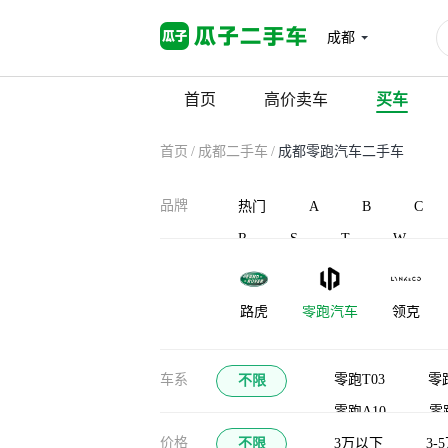
成都
首页
高价卖车
买车
首页
/
成都二手车
/
成都零跑汽车二手车
品牌
热门
A
B
C
R
S
T
W
路虎
零跑汽车
领克
凌宝汽车
蓝电
灵悉
车系
零跑T03
零跑
不限
零跑A10
零
龙程汽车
珑致
劳斯莱斯
价格
不限
3万以下
3-