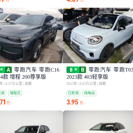
万
万
零跑汽车 零跑C16
零跑汽车 零跑T0
24款 增程 200尊享版
2023款 403轻享版
4年
|
4.37万公里
|
成都
2023年
|
8.03万公里
|
成都
检测
增程式
已检测
纯电动
.71
3.95
万
万