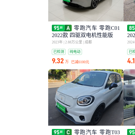
零跑汽车 零跑C01
2022款 四驱双电机性能版
20
2023年
|
2.88万公里
|
成都
202
已检测
纯电动
已
9.32
4.
万
已减
6100元
零跑汽车 零跑T03