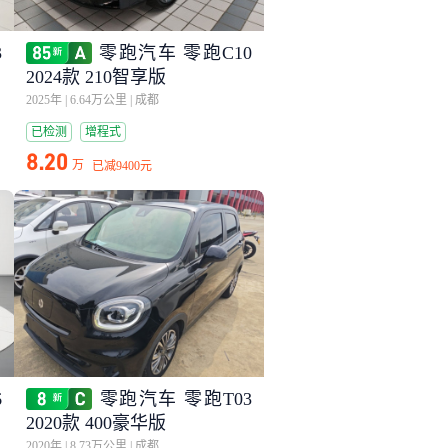
3
零跑汽车 零跑C10
2024款 210智享版
2025年
|
6.64万公里
|
成都
已检测
增程式
8.20
万
已减
9400元
6
零跑汽车 零跑T03
2020款 400豪华版
2020年
|
8.73万公里
|
成都