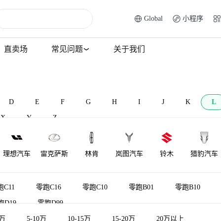
Global
小程序
直卖场
常见问题
关于我们
D
E
F
G
H
I
J
K
L
X
Y
Z
理想汽车
雷克萨斯
林肯
岚图汽车
铃木
猎豹汽车
莲花跑车
菱势汽车
理念
莲花汽车
力帆汽车
雷达汽车
C11
零跑C16
零跑C10
零跑B01
零跑B10
跑D19
零跑D99
LOCAL
陆地方舟
LITE
领途汽车
雷丁
5万
5-10万
10-15万
15-20万
20万以上
MOTORS