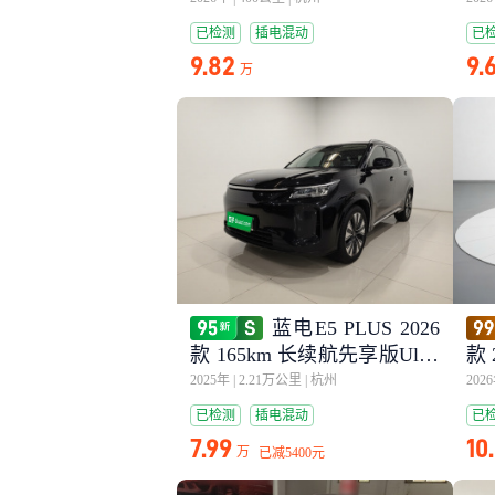
已检测
插电混动
已
9.82
9.
万
蓝电E5 PLUS 2026
款 165km 长续航先享版Ultra
款 
5座
座
2025年
|
2.21万公里
|
杭州
202
已检测
插电混动
已
7.99
10
万
已减
5400元