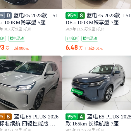
蓝电E5 2023款 1.5L
蓝电E5 2023款 1.5
-i 100KM畅享型 5座
DE-i 100KM臻享型 7座
3年
|
8.36万公里
|
杭州
2024年
|
3.55万公里
|
杭州
检测
插电混动
已检测
插电混动
93
6.48
万
万
已减
4900元
已减
2400元
蓝电E5 PLUS 2026
蓝电E5 PLUS 202
 标准续航 四驱性能版 Ultr
款 165km 长续航版 7座
6年
|
0.12万公里
|
杭州
2025年
|
2.27万公里
|
杭州