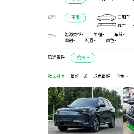
级别
三厢车
不限
客车
能源类型
里程
车龄
其他
国别
配置
颜色
已选条件
杭州
默认排序
最新上架
成色最好
价格