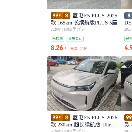
蓝电E5 PLUS 2025
款 165km 长续航版PLUS 5座
DE
2026年
|
100公里
|
杭州
202
已检测
插电混动
已
8.26
4.
万
已减
1.28万
蓝电E5 PLUS 2026
款 230km 超长续航版 Ultra 5
款
座
a
2026年
|
400公里
|
杭州
202