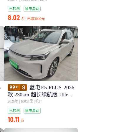
已检测
插电混动
8.02
万
已减
3000元
6
蓝电E5 PLUS 2026
7
款 230km 超长续航版 Ultra 7
座
2026年
|
100公里
|
杭州
已检测
插电混动
10.11
万