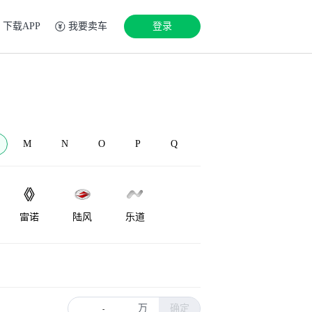
下载APP
我要卖车
登录
M
N
O
P
Q
雷诺
陆风
乐道
LEVC
Lorinser
兰博基尼
万
确定
-