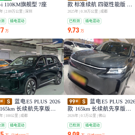
-i 110KM旗舰型 7座
款 标准续航 四驱性能版 Ult
a
3年
|
2.09万公里
|
深圳
2025年
|
0.38万公里
|
成都
检测
插电混动
已检测
插电混动
77
9.73
万
万
蓝电E5 PLUS 2026
蓝电E5 PLUS 202
 165km 长续航先享版Max
款 165km 长续航先享版Ma
座
5座
6年
|
100公里
|
成都
2026年
|
0.5万公里
|
佛山
检测
插电混动
已检测
插电混动
75
9.08