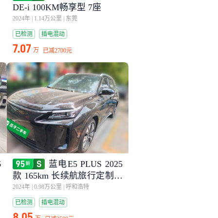
r
DE-i 100KM畅享型 7座
2024年
|
1.14万公里
|
东莞
已检测
插电混动
7.07
万
已减
2700元
6
蓝电E5 PLUS 2025
x
款 165km 长续航旅行定制版
7座
2024年
|
0.98万公里
|
呼和浩特
已检测
插电混动
8.05