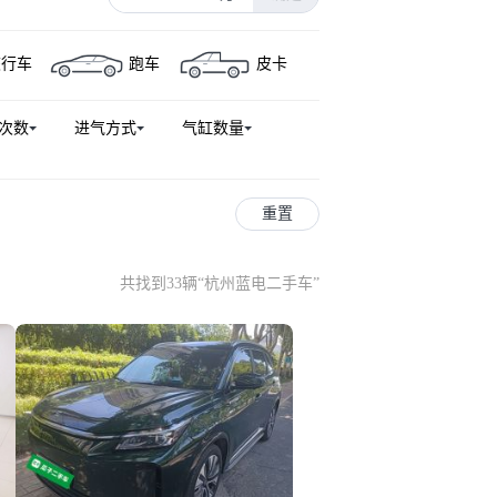
旅行车
跑车
皮卡
次数
进气方式
气缸数量
重置
共找到33辆
“
杭州蓝电二手车
”