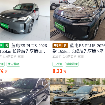
蓝电E5 PLUS 2026
蓝电E5 PLUS 202
165km 长续航先享版Ultra
款 165km 长续航先享版 7座
座
5年
|
1.6万公里
|
杭州
2026年
|
0.45万公里
|
杭州
检测
插电混动
已检测
插电混动
74
8.33
万
万