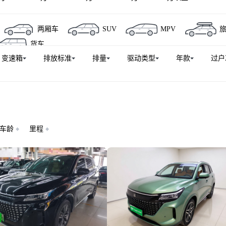
两厢车
SUV
MPV
货车
变速箱
排放标准
排量
驱动类型
年款
过户
车龄
里程