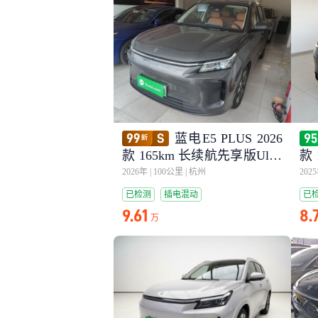
蓝电E5 PLUS 2026
款 165km 长续航先享版Ultra
款 
7座
7
2026年
|
100公里
|
杭州
202
已检测
插电混动
已
9.61
8.
万