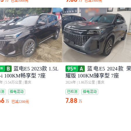
万
万
已减
1000元
已减
1900元
蓝电E5 2023款 1.5L
蓝电E5 2024款 
-i 100KM畅享型 7座
耀版 100KM臻享型 7座
3年
|
5.54万公里
|
重庆
2024年
|
1.86万公里
|
重庆
检测
插电混动
已检测
插电混动
66
7.88
万
万
已减
2200元