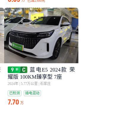
万
已减
2500元
荣
蓝电E5 2024款 荣
耀版 100KM臻享型 7座
2024年
|
5.77万公里
|
石家庄
已检测
插电混动
7.70
万