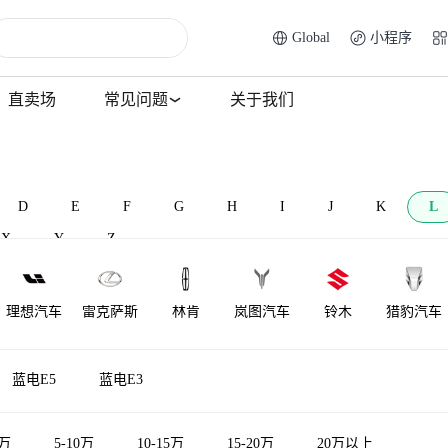
Global
小程序
直卖场
常见问题
关于我们
D
E
F
G
H
I
J
K
L
X
Y
Z
理想汽车
雷克萨斯
林肯
岚图汽车
铃木
猎豹汽车
莲花跑车
菱势汽车
理念
莲花汽车
雷达汽车
力帆汽车
蓝电E5
蓝电E3
LOCAL
陆地方舟
LITE
领途汽车
雷丁
5万
5-10万
10-15万
15-20万
20万以上
MOTORS