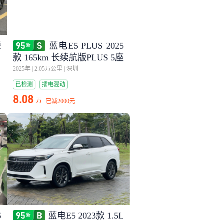
荣
蓝电E5 PLUS 2025
款 165km 长续航版PLUS 5座
2025年
|
2.05万公里
|
深圳
已检测
插电混动
8.08
万
已减
2000元
6
蓝电E5 2023款 1.5L