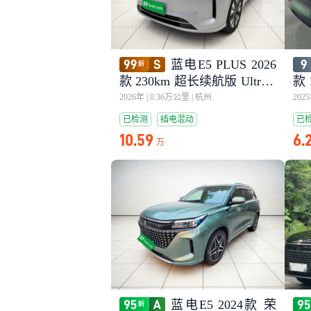
蓝电E5 PLUS 2026
款 230km 超长续航版 Ultra 7
款 
座
2026年
|
0.36万公里
|
杭州
202
已检测
插电混动
已
10.59
6.
万
蓝电E5 2024款 荣