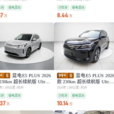
检测
插电混动
已检测
插电混动
67
8.44
万
万
蓝电E5 PLUS 2026
蓝电E5 PLUS 202
230km 超长续航版 Ultra 5
款 230km 超长续航版 Ultra 
座
6年
|
100公里
|
杭州
2026年
|
200公里
|
杭州
检测
插电混动
已检测
插电混动
.37
10.14
万
万