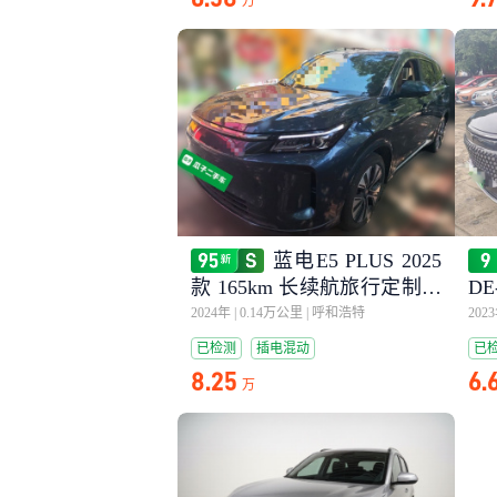
万
蓝电E5 PLUS 2025
款 165km 长续航旅行定制版
DE
7座
2024年
|
0.14万公里
|
呼和浩特
202
已检测
插电混动
已
8.25
6.
万