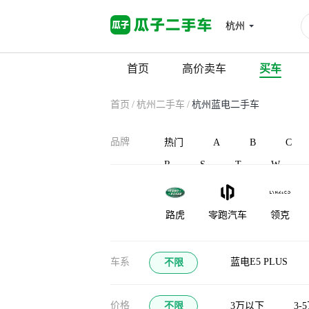
杭州
首页
高价卖车
买车
首页
/
杭州二手车
/
杭州蓝电二手车
品牌
热门
A
B
C
R
S
T
W
路虎
零跑汽车
领克
凌宝汽车
蓝电
灵悉
车系
蓝电E5 PLUS
不限
龙程汽车
珑致
劳斯莱斯
价格
不限
3万以下
3-