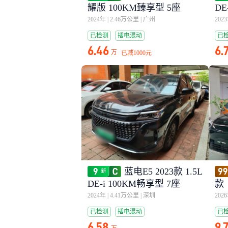
耀版 100KM臻享型 5座
DE
2024年
|
2.46万公里
|
广州
202
已检测
插电混动
已
6.46
6.
万
已减
1000元
蓝电E5 2023款 1.5L
DE-i 100KM畅享型 7座
款
7
2024年
|
4.41万公里
|
深圳
202
已检测
插电混动
已
6.58
9.