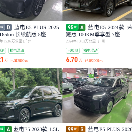
蓝电E5 PLUS 2025
蓝电E5 2024款 
165km 长续航版 5座
耀版 100KM尊享型 7座
5年
|
5.87万公里
|
广州
2024年
|
3.02万公里
|
广州
检测
插电混动
已检测
插电混动
21
6.70
万
万
已减
2000元
已减
2000元
蓝电E5 2023款 1.5L
蓝电E5 PLUS 202