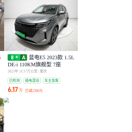
6
蓝电E5 2023款 1.5L
DE-i 110KM旗舰型 7座
2023年
|
8.57万公里
|
重庆
已检测
插电混动
车主急售
6.17
万
已减
2300元