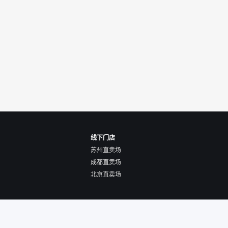
线下门店
苏州直卖场
成都直卖场
北京直卖场
使用协议
营业执照