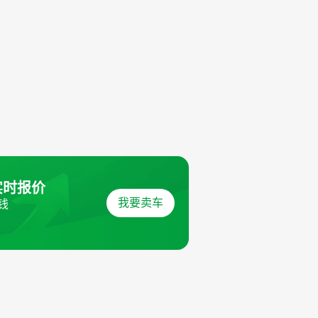
实时报价
我要卖车
钱