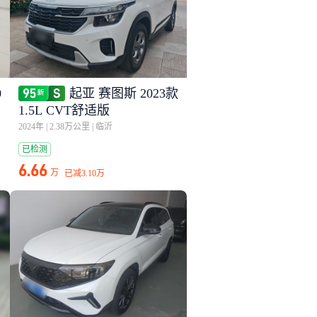
0
起亚 赛图斯 2023款
P
1.5L CVT舒适版
2024年
|
2.38万公里
|
临沂
已检测
6.66
万
已减
3.10万