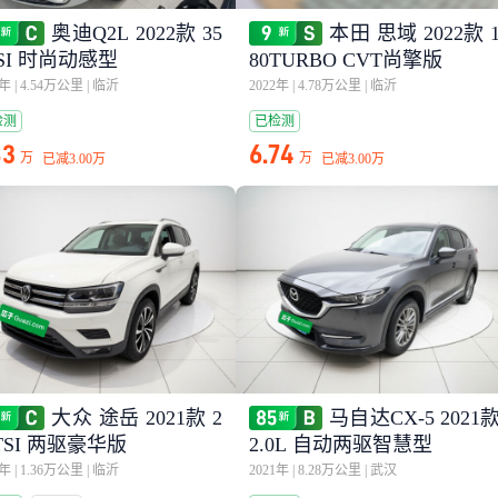
奥迪Q2L 2022款 35
本田 思域 2022款 
FSI 时尚动感型
80TURBO CVT尚擎版
3年
|
4.54万公里
|
临沂
2022年
|
4.78万公里
|
临沂
检测
已检测
83
6.74
万
万
已减
3.00万
已减
3.00万
大众 途岳 2021款 2
马自达CX-5 2021
TSI 两驱豪华版
2.0L 自动两驱智慧型
1年
|
1.36万公里
|
临沂
2021年
|
8.28万公里
|
武汉