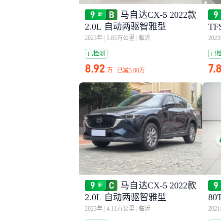
马自达CX-5 2022款
2.0L 自动两驱智雅型
T
2023年
|
5.85万公里
|
临沂
202
已检测
已
8.92
7.
万
已减
3.00万
马自达CX-5 2022款
2.0L 自动两驱智雅型
80
2023年
|
4.11万公里
|
临沂
202