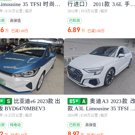
Limousine 35 TFSI 时尚致
行进口） 2011款 3.6L 手
型
一体 美规版
2年
|
9.31万公里
|
临沂
2012年
|
19.9万公里
|
临沂
检测
高保值
已检测
26
6.89
万
万
已减
3.00万
已减
3.00万
比亚迪e6 2023款 出
奥迪A3 2023款 
 BYD6470MBEV3
款 A3L Limousine 35 TFSI 
尚运动型
4年
|
0.25万公里
|
临沂
2024年
|
8.99万公里
|
临沂
检测
纯电动
已检测
高保值
12
8.97