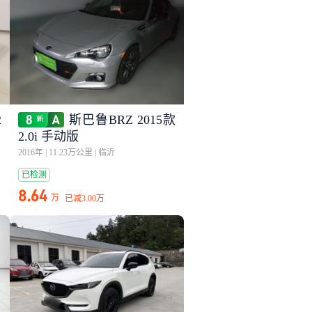
2
斯巴鲁BRZ 2015款
2.0i 手动版
2016年
|
11.23万公里
|
临沂
已检测
8.64
万
已减
3.00万