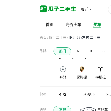
临沂
首页
高价卖车
买车
首页
/
临沂二手车
/
临沂 8万左右 二手车
品牌
热门
A
B
C
R
S
T
W
奔驰
保时捷
特斯拉
凯迪拉克
沃尔沃
领克
价格
不限
3万以下
3-
级别
三厢车
不限