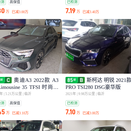
检测
高保值
已检测
80
7.19
万
万
已减
3.00万
已减
3.40万
奥迪A3 2022款 A3
斯柯达 明锐 2021
Limousine 35 TFSI 时尚运
PRO TSI280 DSG豪华版
型
2年
|
5.21万公里
|
临沂
2021年
|
9.98万公里
|
临沂
检测
高保值
已检测
45
7.10
万
万
已减
3.10万
已减
3.00万