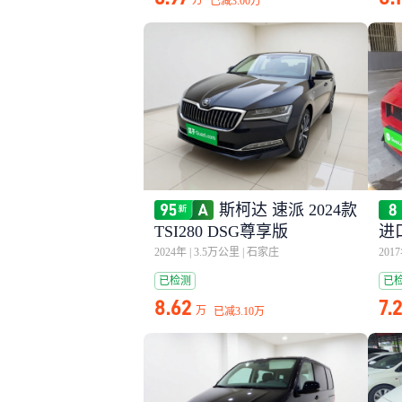
万
已减
3.00万
斯柯达 速派 2024款
TSI280 DSG尊享版
进
2024年
|
3.5万公里
|
石家庄
201
已检测
已
8.62
7.
万
已减
3.10万