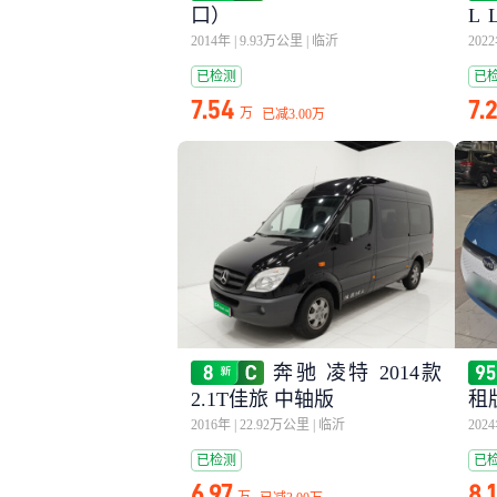
口）
L 
雅
2014年
|
9.93万公里
|
临沂
202
已检测
已
7.54
7.
万
已减
3.00万
奔驰 凌特 2014款
2.1T佳旅 中轴版
租版
2016年
|
22.92万公里
|
临沂
202
已检测
已
6.97
8.