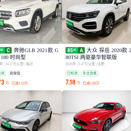
奔驰GLB 2021款 G
大众 探岳 2020款 
 180 时尚型
80TSI 两驱豪华智联版
1年
|
14.27万公里
|
临沂
2020年
|
3.47万公里
|
合肥
检测
高保值
已检测
车主急售
73
7.18
万
万
已减
3.10万
已减
3.08万