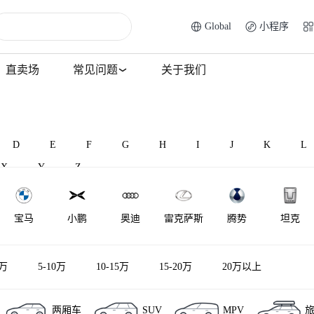
Global
小程序
直卖场
常见问题
关于我们
D
E
F
G
H
I
J
K
L
X
Y
Z
宝马
小鹏
奥迪
雷克萨斯
腾势
坦克
马自达
福特
大众
红旗
别克
小米汽车
5万
5-10万
10-15万
15-20万
20万以上
两厢车
SUV
MPV