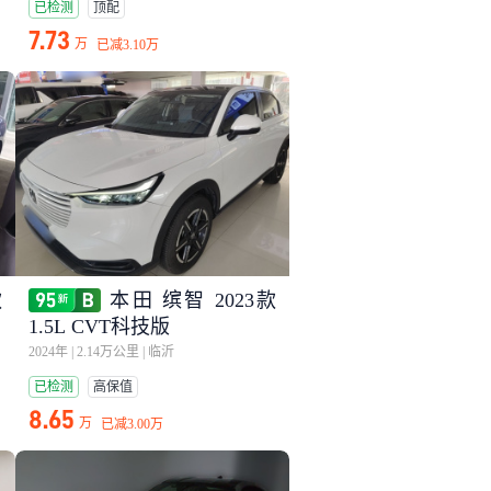
已检测
顶配
7.73
万
已减
3.10万
款
本田 缤智 2023款
1.5L CVT科技版
2024年
|
2.14万公里
|
临沂
已检测
高保值
8.65
万
已减
3.00万