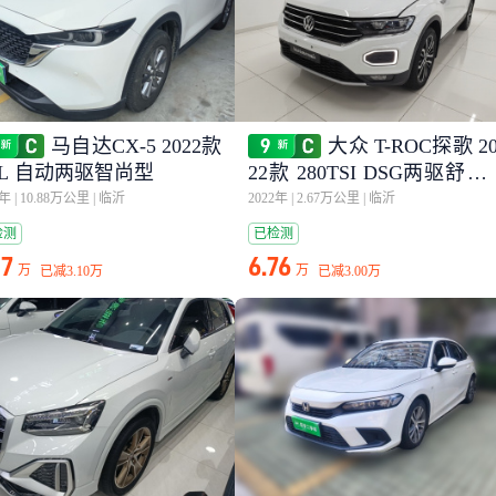
马自达CX-5 2022款
大众 T-ROC探歌 2
.0L 自动两驱智尚型
22款 280TSI DSG两驱舒享
LUS
3年
|
10.88万公里
|
临沂
2022年
|
2.67万公里
|
临沂
检测
已检测
37
6.76
万
万
已减
3.10万
已减
3.00万