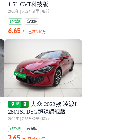
自
1.5L CVT科技版
2023年
|
5.02万公里
|
临沂
已检测
高保值
6.65
万
已减
3.10万
改
大众 2022款 凌渡L
时
280TSI DSG超辣旗舰版
2022年
|
7.55万公里
|
临沂
已检测
高保值
7.65