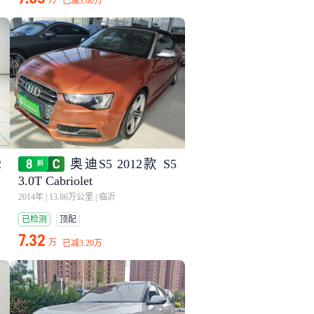
万
已减
3.00万
2
奥迪S5 2012款 S5
3.0T Cabriolet
2014年
|
13.86万公里
|
临沂
已检测
顶配
7.32
万
已减
3.20万