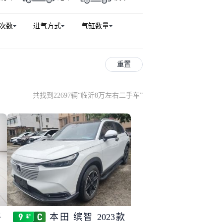
次数
进气方式
气缸数量
重置
共找到22697辆
“
临沂8万左右二手车
”
平
本田 缤智 2023款