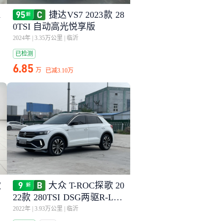
1
捷达VS7 2023款 28
0TSI 自动高光悦享版
2024年
|
3.35万公里
|
临沂
已检测
6.85
万
已减
3.10万
款
大众 T-ROC探歌 20
22款 280TSI DSG两驱R-Line
Pro PLUS
2022年
|
3.93万公里
|
临沂