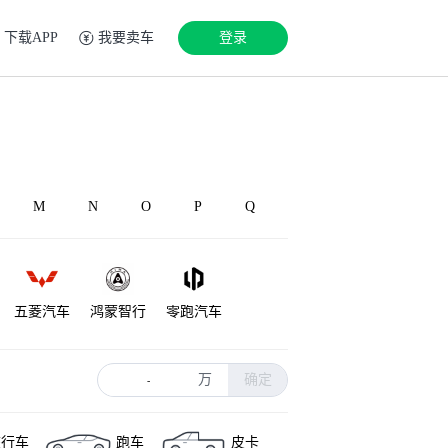
下载APP
我要卖车
登录
M
N
O
P
Q
五菱汽车
鸿蒙智行
零跑汽车
丰田
理想汽车
蔚来
万
确定
-
旅行车
跑车
皮卡