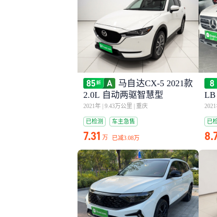
马自达CX-5 2021款
2.0L 自动两驱智慧型
LB
2021年
|
9.43万公里
|
重庆
202
已检测
车主急售
已
7.31
8.
万
已减
3.08万