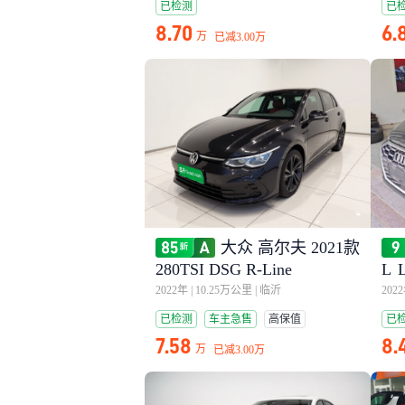
已检测
已
8.70
6.
万
已减
3.00万
大众 高尔夫 2021款
280TSI DSG R-Line
L 
动
2022年
|
10.25万公里
|
临沂
202
已检测
车主急售
高保值
已
7.58
8.
万
已减
3.00万