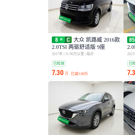
大众 凯路威 2016款
2.0TSI 两驱舒适版 9座
2
2017年
|
31.96万公里
|
临沂
202
已检测
已
7.30
7.
万
已减
3.00万