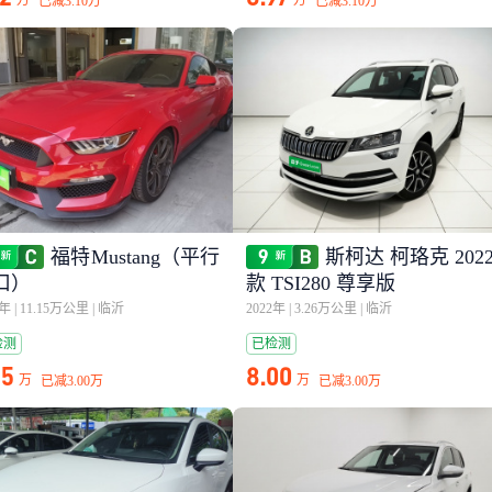
万
万
已减
3.10万
已减
3.10万
福特Mustang（平行
斯柯达 柯珞克 202
口）
款 TSI280 尊享版
7年
|
11.15万公里
|
临沂
2022年
|
3.26万公里
|
临沂
检测
已检测
25
8.00
万
万
已减
3.00万
已减
3.00万