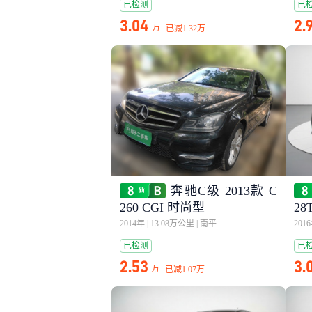
已检测
已
3.04
2.
万
已减
1.32万
奔驰C级 2013款 C
260 CGI 时尚型
2
2014年
|
13.08万公里
|
南平
201
已检测
已
2.53
3.
万
已减
1.07万