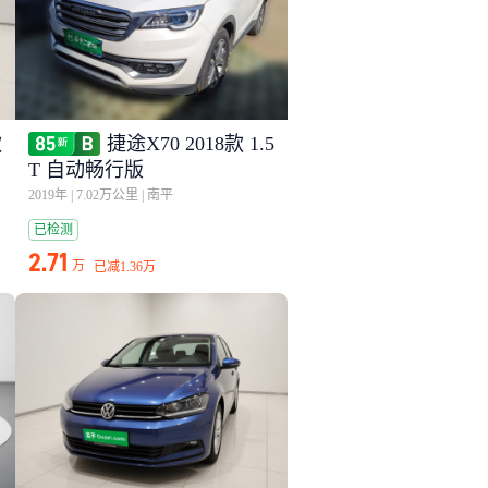
款
捷途X70 2018款 1.5
T 自动畅行版
2019年
|
7.02万公里
|
南平
已检测
2.71
万
已减
1.36万