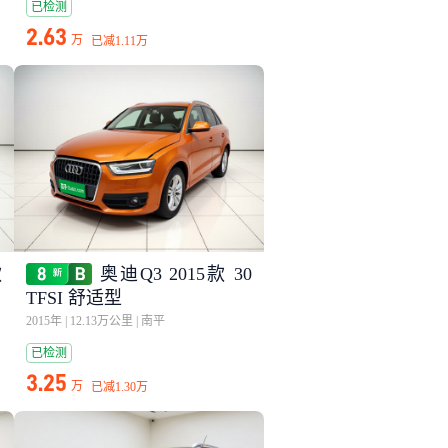
已检测
2.63
万
已减
1.11万
款
奥迪Q3 2015款 30
TFSI 舒适型
2015年
|
12.13万公里
|
南平
已检测
3.25
万
已减
1.30万