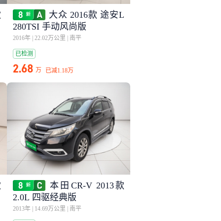
款
大众 2016款 途安L
280TSI 手动风尚版
2016年
|
22.02万公里
|
南平
已检测
2.68
万
已减
1.18万
款
本田CR-V 2013款
2.0L 四驱经典版
2013年
|
14.69万公里
|
南平