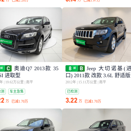
万
万
已减
2.20万
已减
1.97万
奥迪Q7 2013款 35
Jeep 大切诺基(
SI 进取型
口) 2011款 改款 3.6L 舒适版
2年
|
19.62万公里
|
南平
2012年
|
15.11万公里
|
南平
检测
车主急售
已检测
22
3.22
万
万
已减
1.70万
已减
1.70万