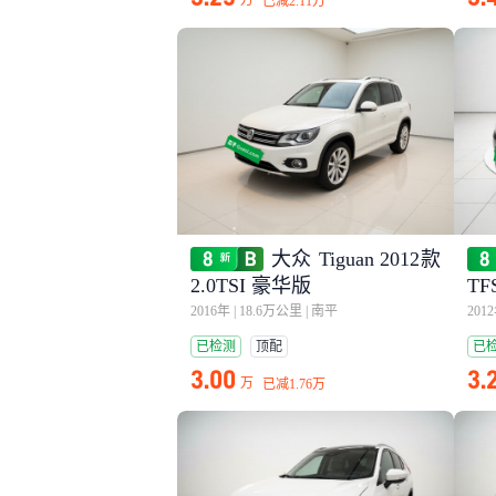
万
已减
2.11万
大众 Tiguan 2012款
2.0TSI 豪华版
TF
2016年
|
18.6万公里
|
南平
201
已检测
顶配
已
3.00
3.
万
已减
1.76万