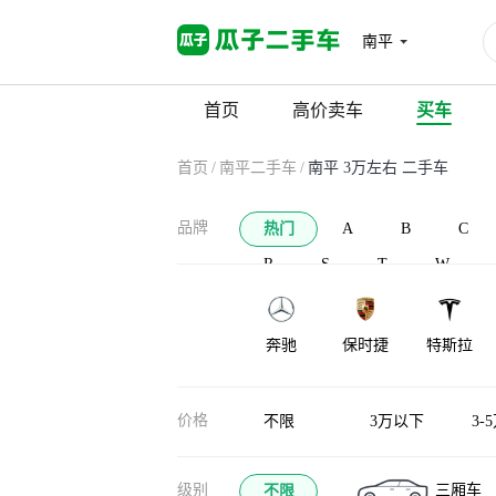
南平
首页
高价卖车
买车
首页
/
南平二手车
/
南平 3万左右 二手车
品牌
热门
A
B
C
R
S
T
W
奔驰
保时捷
特斯拉
凯迪拉克
沃尔沃
领克
价格
不限
3万以下
3-
级别
三厢车
不限