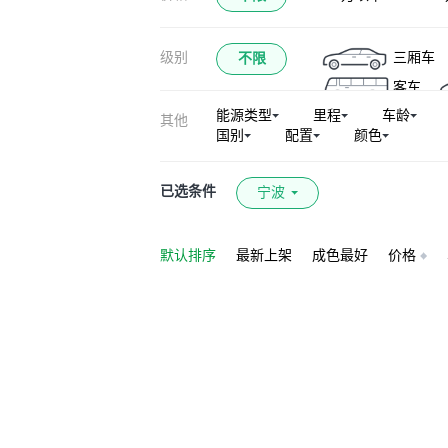
祥菱S
钱多
级别
三厢车
不限
小卡之星2
客车
福田征服者PLUS
能源类型
里程
车龄
其他
智蓝精灵E5
国别
配置
颜色
大将军G7
小
已选条件
宁波
默认排序
最新上架
成色最好
价格