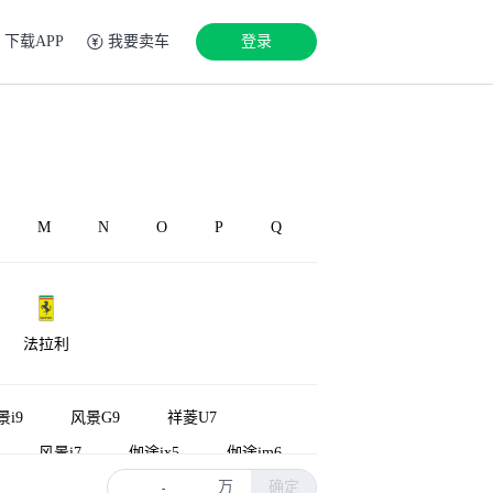
下载APP
我要卖车
登录
M
N
O
P
Q
法拉利
景i9
风景G9
祥菱U7
风景i7
伽途ix5
伽途im6
万
确定
祥菱U8
图雅诺X7
祥菱V新能源
-