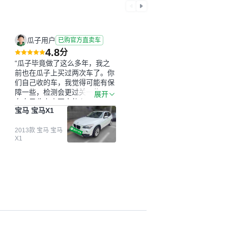
瓜子用户
已购官方直卖车
4.8
分
“瓜子毕竟做了这么多年，我之
前也在瓜子上买过两次车了。你
们自己收的车，我觉得可能有保
障一些，检测会更过关一些。平
展开
台自己收上来再卖的车，应该更
宝马 宝马X1
可靠。我买的是宝马X1，主要看
中它的价格和公里数比较合适。
另外，瓜子承诺无火烧、无事
2013款 宝马 宝马
X1
故、无泡水、无调表，在平台自
营上面买应该更有保障。二手车
肯定需要一个售后保障，这样更
安全、更放心，不像新车车况那
么好，剐蹭风险还是挺大的。售
后保障在我买车决策中的比重能
占到百分之七八十。个人车源的
话，需要我自己联系卖家，我试
着联系过但没人回我；而自营车
我点了议价，就有销售加我微信