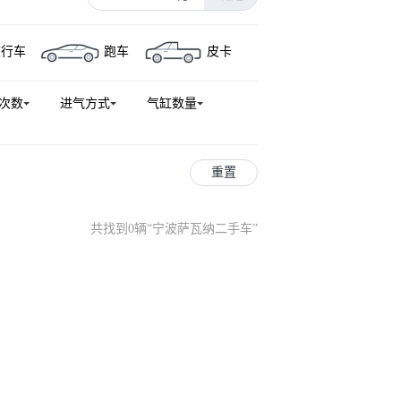
景
蒙派克S
风景T7
萨普
旅行车
跑车
皮卡
田征服者3
福田征服者5
拓陆者驭途
将军F9SUV
次数
进气方式
气缸数量
拓陆者
大将军G9SUV
重置
共找到0辆
“
宁波萨瓦纳二手车
”