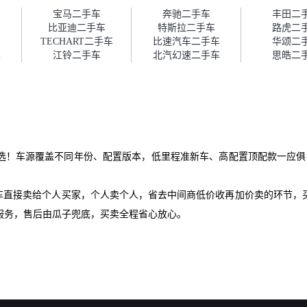
障。”
宝马二手车
奔驰二手车
丰田二
比亚迪二手车
特斯拉二手车
路虎二
TECHART二手车
比速汽车二手车
华颂二
车
江铃二手车
北汽幻速二手车
思皓二
选！车源覆盖不同年份、配置版本，低里程准新车、高配置顶配款一应俱全
爱车直接卖给个人买家，个人卖个人，省去中间商低价收再加价卖的环节，
服务，售后由瓜子兜底，买卖全程省心放心。