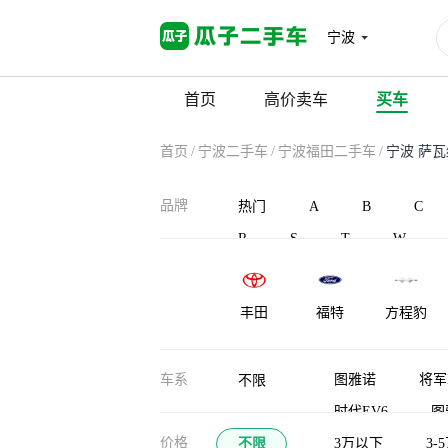
宁波
首页
高价卖车
买车
首页
/
宁波二手车
/
宁波福田二手车
/
宁波 萨
品牌
热门
A
B
C
R
S
T
W
丰田
福特
方程豹
车系
图雅诺
将军
不限
时代EV6
图
价格
不限
伽途im8
3万以下
3-
风