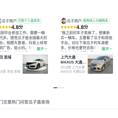
瓜子用户
瓜子用户
已购个人直卖车
使用线上分期购车
4.8
4.8
分
分
我刚毕业参加工作，需要一辆
“我之前的车子卖掉了，想重新
代步。感觉瓜子是全国最大的
买一辆车。主要看了瓜子和其他
台，规模大靠谱，抖音上经常
平台，对比下来瓜子的车源更
到广告，挺火的。每辆车都有
多，价格也更符合我的预期。之
展开
展开
测报告，这个让我很放心。去
前卖车来过瓜子，虽然价格没谈
田 思域
上汽大通
面买车全凭卖家一张嘴，不敢
成，但APP一直留着。瓜子毕竟
MAXUS 大通
。我买了本田思域，白色，过
是大平台，整体印象还好。我最
G10
次数少，公里数符合，虽然价
终买了一台上汽大通，18年的
2018款 上汽大通
016款 本田 思域
MAXUS 大通G10
比我心理预期略高一点，但瓜
车，公里数9万多，符合我的要
这么大的平台，车价贵点也正
求，颜色也是我喜欢的浅色。瓜
，毕竟有保障。其他平台上很
子能做线上分期，这一点很便
车没有第三方检测报告，不敢
捷，其他平台的分期需要到当地
。瓜子有检测有售后，多花点
办理，线上办不了，这是瓜子最
买个放心。从个人手里买车，
核心的额外价值。虽然我砍过一
门文章
热门问答
瓜子直卖场
格比车商那便宜，车况也有检
次价没成功，但不会影响对瓜子
报告，很透明。”
的信任。能接受瓜子比线下贵
1000-2000元，因为瓜子有质
保，车子出小毛病维修更有保