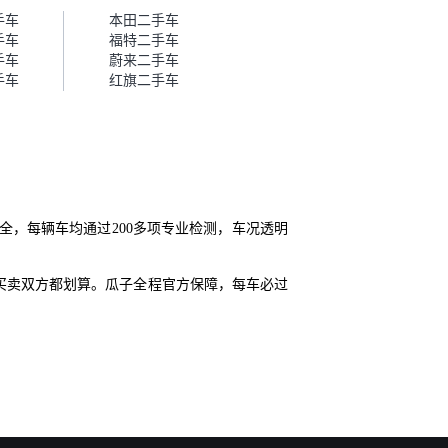
帮我谈价。自营车我讲过价，最
手车
本田二手车
后是通过花一块钱买优惠券的方
手车
福特二手车
式，便宜了800块钱成交。”
手车
蔚来二手车
手车
红旗二手车
，每辆车均通过200多项专业检测，车况透明
买卖双方都划算。瓜子全程官方保障，每车必过