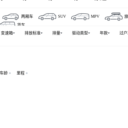
多
图雅诺X5新能源
图雅诺X5
图雅诺X6
福田风
两厢车
SUV
MPV
祥菱V
祥菱M
福田征服者7
风景智蓝G5新能源
福
货车
拓陆者胜途
迷迪
风景V3
伽途ix7
风景V5
变速箱
排放标准
排量
驱动类型
年款
过户
风景V5新能源
萨瓦纳
伽途GT
图雅诺智蓝新能源
卡之星 3
车龄
里程