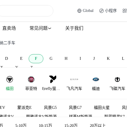
Global
小程序
直卖场
常见问题
关于我们
瓦纳二手车
D
E
F
G
H
I
J
K
L
X
Y
Z
福田
菲亚特
firefly萤火
飞凡汽车
福迪
飞碟汽车
虫
EV
蒙派克E
风景G5
风景G7
福田火星
风
雅诺大V
图雅诺大V新能源
祥菱M新能源
智蓝精灵E7
5万
景智蓝G7新能源
5-10万
将军F9
10-15万
图雅诺大麦
15-20万
20万以上
大将军G9