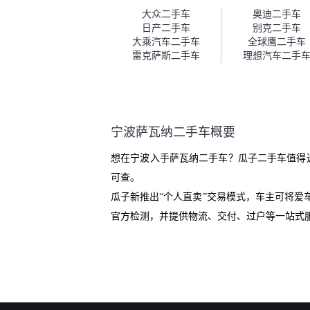
车。去之前我提前跟交接人员说
大众二手车
奥迪二手车
好，到了之后要当着我的面再做
日产二手车
别克二手车
一次复检，你们也安排了师傅，
大乘汽车二手车
全球鹰二手车
服务可以，速度很快。体验下来
雷克萨斯二手车
理想汽车二手
自营车的感觉是要比个人车好一
点。个人车主观性比较强，价格
超出卖家的心理预期后，他可能
直接就下架不卖了。而自营车你
们有最大的让步权利，还会再跟
宁波萨瓦纳二手车概要
我协商，主动权在平台手里。”
想在宁波入手萨瓦纳二手车？瓜子二手车值得
可查。
瓜子新推出“个人直卖”交易模式，车主可将
官方检测，并提供物流、交付、过户等一站式