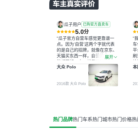
瓜子用户
已购官方直卖车
5.0
分
“瓜子官方自营车感觉更靠谱一
“
点。因为‘自营’这两个字就代表
车
的是自己的招牌，就像在京东、
平
天猫买东西一样，自营的东西可
刷
展开
能都要好一点。就是这种刻板印
检
大众 Polo
本
象吧。一开始买二手车的时候，
外
我确实有担心过事故车、泡水车
买
这些问题。瓜子的检测报告其实
户
2016款 大众 Polo
2
并不能完全打消顾虑，因为我也
格
听说过一些报告造假或者没检测
子
出来的情况。我拿到你们的信息
常
之后，自己又在线上去做了一些
多
报告查询（用了其他平台），同
买
时也找了朋友帮忙线下看车。结
钱
热门品牌
热门车系
热门城市
热门价格
热
果跟你们的报告是符合的，所以
价
这次车况没问题。购车流程挺快
测
的，我第一天看车，第二天你们
就约我到店，我第三天去提的