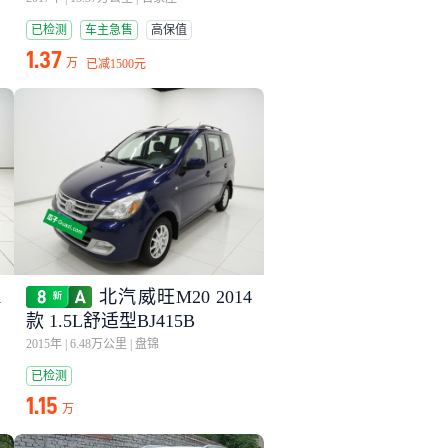
已检测
车主急售
高保值
1.37
万
已减
1500元
1
北汽威旺M20 2014
款 1.5L舒适型BJ415B
2015年
|
6.48万公里
|
盘锦
已检测
1.15
万