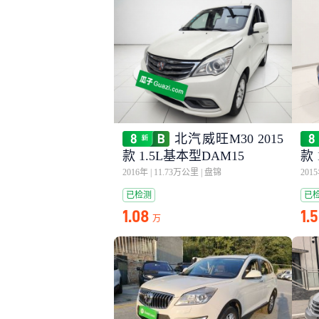
北汽威旺M30 2015
款 1.5L基本型DAM15
款 
2016年
|
11.73万公里
|
盘锦
201
已检测
已
1.08
1.
万