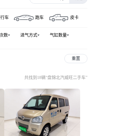
旅行车
跑车
皮卡
次数
进气方式
气缸数量
重置
共找到18辆
“
盘锦北汽威旺二手车
”