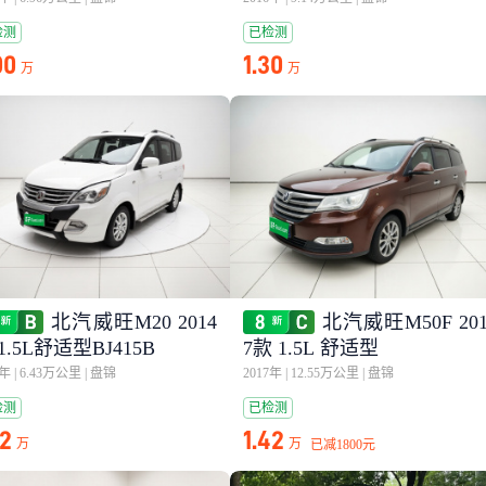
检测
已检测
00
1.30
万
万
北汽威旺M20 2014
北汽威旺M50F 20
1.5L舒适型BJ415B
7款 1.5L 舒适型
4年
|
6.43万公里
|
盘锦
2017年
|
12.55万公里
|
盘锦
检测
已检测
02
1.42
万
万
已减
1800元