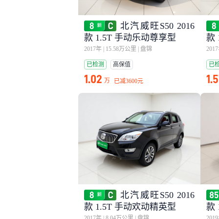
北汽威旺S50 2016
款 1.5T 手动乐动尊享型
款 
DL
2017年
|
15.58万公里
|
盘锦
201
已检测
高保值
已
1.02
1.
万
已减
3600元
北汽威旺S50 2016
款 1.5T 手动欢动精英型
款 
2017年
|
8.04万公里
|
盘锦
201