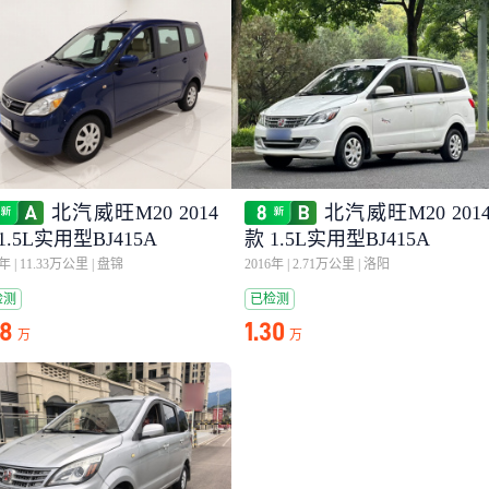
北汽威旺M20 2014
北汽威旺M20 201
1.5L实用型BJ415A
款 1.5L实用型BJ415A
5年
|
11.33万公里
|
盘锦
2016年
|
2.71万公里
|
洛阳
检测
已检测
58
1.30
万
万