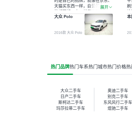
的是自己的招牌，就像在京东、
平
天猫买东西一样，自营的东西可
刷
展开
能都要好一点。就是这种刻板印
检
大众 Polo
本
象吧。一开始买二手车的时候，
外
我确实有担心过事故车、泡水车
买
这些问题。瓜子的检测报告其实
户
2016款 大众 Polo
2
并不能完全打消顾虑，因为我也
格
听说过一些报告造假或者没检测
子
出来的情况。我拿到你们的信息
常
之后，自己又在线上去做了一些
多
报告查询（用了其他平台），同
买
时也找了朋友帮忙线下看车。结
钱
热门品牌
热门车系
热门城市
热门价格
热
果跟你们的报告是符合的，所以
价
这次车况没问题。购车流程挺快
测
的，我第一天看车，第二天你们
就约我到店，我第三天去提的
车。去之前我提前跟交接人员说
大众二手车
奥迪二手车
好，到了之后要当着我的面再做
日产二手车
别克二手车
一次复检，你们也安排了师傅，
斯柯达二手车
东风风行二手
服务可以，速度很快。体验下来
玛莎拉蒂二手车
焜驰二手车
自营车的感觉是要比个人车好一
点。个人车主观性比较强，价格
超出卖家的心理预期后，他可能
直接就下架不卖了。而自营车你