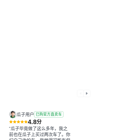
瓜子用户
已购官方直卖车
4.8
分
“瓜子毕竟做了这么多年，我之
前也在瓜子上买过两次车了。你