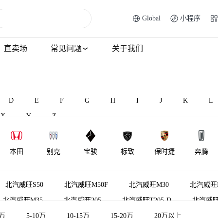
Global
小程序
直卖场
常见问题
关于我们
D
E
F
G
H
I
J
K
L
X
Y
Z
本田
别克
宝骏
标致
保时捷
奔腾
BAW北汽制
北汽昌河
比速汽车
北汽瑞翔
宾利
百智新能
北汽威旺S50
北汽威旺M50F
北汽威旺M30
北汽威旺
造
北汽威旺M35
北汽威旺205
北汽威旺T205-D
北汽威旺6
5万
5-10万
10-15万
15-20万
20万以上