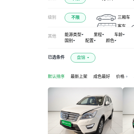
级别
三厢车
不限
客车
能源类型
里程
车龄
其他
国别
配置
颜色
已选条件
盘锦
默认排序
最新上架
成色最好
价格