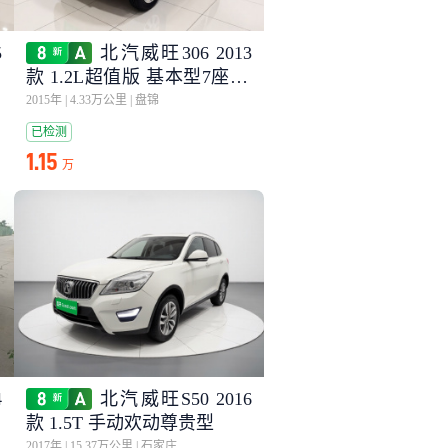
5
北汽威旺306 2013
款 1.2L超值版 基本型7座A1
2国IV
2015年
|
4.33万公里
|
盘锦
已检测
1.15
万
4
北汽威旺S50 2016
款 1.5T 手动欢动尊贵型
2017年
|
15.37万公里
|
石家庄