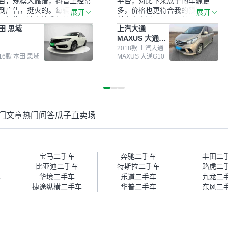
台，规模大靠谱，抖音上经常
平台，对比下来瓜子的车源更
到广告，挺火的。每辆车都有
多，价格也更符合我的预期。之
展开
展开
测报告，这个让我很放心。去
前卖车来过瓜子，虽然价格没谈
田 思域
上汽大通
面买车全凭卖家一张嘴，不敢
成，但APP一直留着。瓜子毕竟
MAXUS 大通
。我买了本田思域，白色，过
是大平台，整体印象还好。我最
G10
次数少，公里数符合，虽然价
终买了一台上汽大通，18年的
2018款 上汽大通
016款 本田 思域
MAXUS 大通G10
比我心理预期略高一点，但瓜
车，公里数9万多，符合我的要
这么大的平台，车价贵点也正
求，颜色也是我喜欢的浅色。瓜
，毕竟有保障。其他平台上很
子能做线上分期，这一点很便
车没有第三方检测报告，不敢
捷，其他平台的分期需要到当地
。瓜子有检测有售后，多花点
办理，线上办不了，这是瓜子最
买个放心。从个人手里买车，
核心的额外价值。虽然我砍过一
门文章
热门问答
瓜子直卖场
格比车商那便宜，车况也有检
次价没成功，但不会影响对瓜子
报告，很透明。”
的信任。能接受瓜子比线下贵
1000-2000元，因为瓜子有质
保，车子出小毛病维修更有保
障。”
宝马二手车
奔驰二手车
丰田二
比亚迪二手车
特斯拉二手车
路虎二
车
华境二手车
乐道二手车
九龙二
捷途纵横二手车
华普二手车
东风二