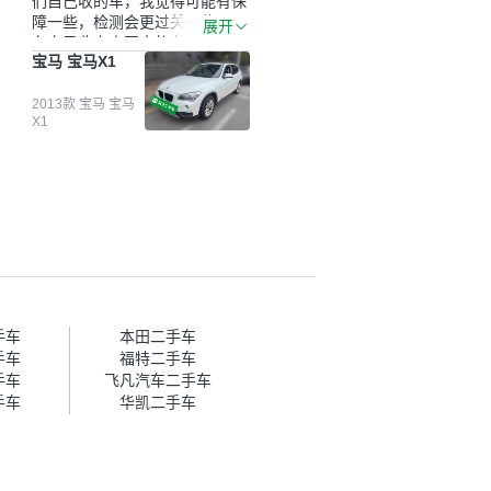
们自己收的车，我觉得可能有保
障一些，检测会更过关一些。平
展开
台自己收上来再卖的车，应该更
宝马 宝马X1
可靠。我买的是宝马X1，主要看
中它的价格和公里数比较合适。
另外，瓜子承诺无火烧、无事
2013款 宝马 宝马
X1
故、无泡水、无调表，在平台自
营上面买应该更有保障。二手车
肯定需要一个售后保障，这样更
安全、更放心，不像新车车况那
么好，剐蹭风险还是挺大的。售
后保障在我买车决策中的比重能
占到百分之七八十。个人车源的
话，需要我自己联系卖家，我试
着联系过但没人回我；而自营车
我点了议价，就有销售加我微信
帮我谈价。自营车我讲过价，最
手车
本田二手车
后是通过花一块钱买优惠券的方
手车
福特二手车
式，便宜了800块钱成交。”
手车
飞凡汽车二手车
手车
华凯二手车