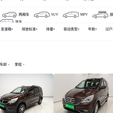
两厢车
SUV
MPV
货车
变速箱
排放标准
排量
驱动类型
年款
过户
车龄
里程