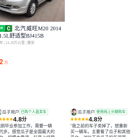
北汽威旺M20 2014
1.5L舒适型BJ415B
5年
|
14.28万公里
|
雅安
72
万
瓜子用户
瓜子用户
已购个人直卖车
使用线上分期购车
4.8
4.8
分
分
我刚毕业参加工作，需要一辆
“我之前的车子卖掉了，想重新
代步。感觉瓜子是全国最大的
买一辆车。主要看了瓜子和其他