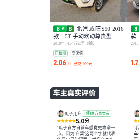
北汽威旺S50 2016
款 1.5T 手动欢动尊贵型
款 
2018年
|
4.54万公里
|
绵阳
201
已检测
高保值
2.06
1.
万
已减
1000元
瓜子用户
已购官方直卖车
5.0
分
“瓜子官方自营车感觉更靠谱一
“
点。因为‘自营’这两个字就代表
车