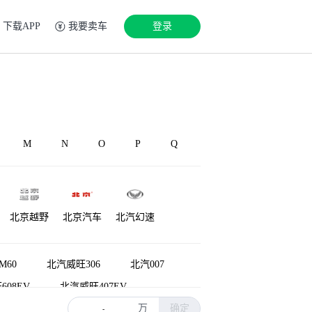
下载APP
我要卖车
登录
M
N
O
P
Q
北京越野
北京汽车
北汽幻速
源
铂驰
博速
北汽雷驰
M60
北汽威旺306
北汽007
08EV
北汽威旺407EV
万
确定
-