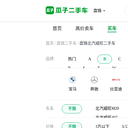
盘锦
首页
高价卖车
买车
首页
/
盘锦二手车
/
盘锦北汽威旺二手车
品牌
热门
A
B
C
R
S
T
W
宝马
奔驰
比亚迪
宝沃
北汽新能源
北汽威旺
车系
北汽威旺M20
不限
北汽威旺307
布加迪
北汽道达
比克汽车
价格
不限
北汽威旺307EV
3万以下
3-