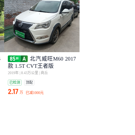
4
北汽威旺M60 2017
款 1.5T CVT王者版
2019年
|
8.43万公里
|
商丘
已检测
顶配
2.17
万
已减
1000元