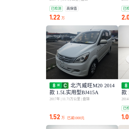
已检测
高保值
已
1.22
2.
万
北汽威旺M20 2014
款 1.5L实用型BJ415A
款 
2017年
|
11.71万公里
|
盘锦
201
已
1.52
1.
万
已减
1000元