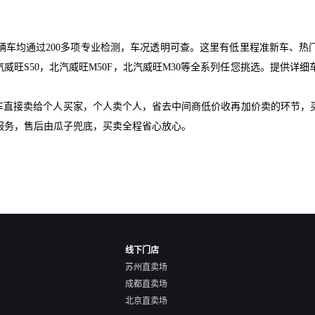
辆车均通过200多项专业检测，车况透明可查。这里有低里程准新车、热
汽威旺S50，北汽威旺M50F，北汽威旺M30等全系列任您挑选。提供详
爱车直接卖给个人买家，个人卖个人，省去中间商低价收再加价卖的环节，
服务，售后由瓜子兜底，买卖全程省心放心。
线下门店
苏州直卖场
成都直卖场
北京直卖场