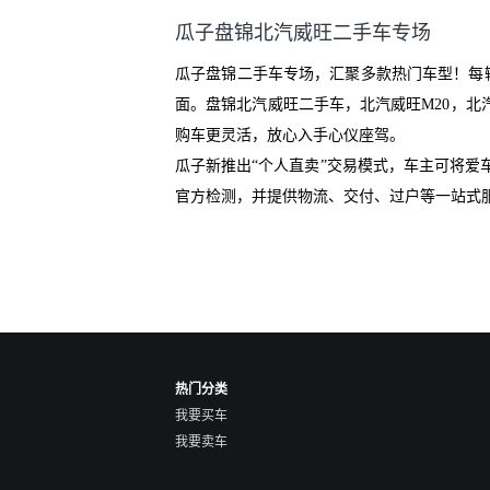
们有最大的让步权利，还会再跟
瓜子盘锦北汽威旺二手车专场
我协商，主动权在平台手里。”
瓜子盘锦二手车专场，汇聚多款热门车型！每
面。盘锦北汽威旺二手车，北汽威旺M20，北
购车更灵活，放心入手心仪座驾。
瓜子新推出“个人直卖”交易模式，车主可将
官方检测，并提供物流、交付、过户等一站式
热门分类
我要买车
我要卖车