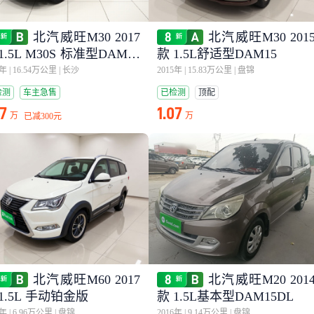
北汽威旺M30 2017
北汽威旺M30 201
1.5L M30S 标准型DAM15
款 1.5L舒适型DAM15
7年
|
16.54万公里
|
长沙
2015年
|
15.83万公里
|
盘锦
检测
车主急售
已检测
顶配
57
1.07
万
万
已减
300元
北汽威旺M60 2017
北汽威旺M20 201
1.5L 手动铂金版
款 1.5L基本型DAM15DL
9年
|
6.96万公里
|
盘锦
2016年
|
9.14万公里
|
盘锦