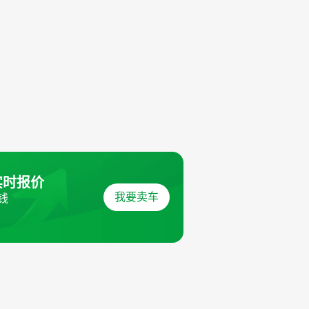
实时报价
我要卖车
钱