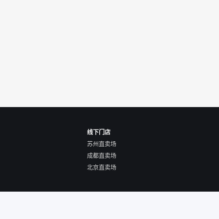
线下门店
苏州直卖场
成都直卖场
北京直卖场
使用协议
营业执照